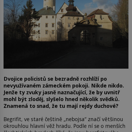
Dvojice policistů se bezradně rozhlíží po
nevyužívaném zámeckém pokoji. Nikde nikdo.
Jenže ty zvuky jasně naznačující, že by uvnitř
mohl být zloděj, slyšelo hned několik svědků.
Znamená to snad, že tu mají rejdy duchové?
Begrifit, ve staré češtině „nebojsa“ značí většinou
okrouhlou hlavní věž hradu. Podle ní se o menších