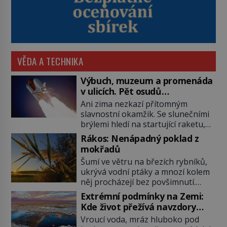
VĚDA A TECHNIKA
Výbuch, muzeum a promenáda
v ulicích. Pět osudů
nejslavnějších raketoplánů
Ani zima nezkazí přítomným
slavnostní okamžik. Se slunečními
brýlemi hledí na startující raketu,
která má do vesmíru vynést kromě
Rákos: Nenápadný poklad z
posádky také obyčejnou učitelku.
mokřadů
Po několika sekundách všem
Šumí ve větru na březích rybníků,
ztuhnou úsměvy, stroj totiž
ukrývá vodní ptáky a mnozí kolem
exploduje. Jejich konstrukce není
něj procházejí bez povšimnutí.
z levného kraje, daňové poplatníky
Přesto právě rákos pomáhal stavět
stojí miliardy dolarů. Na druhou
Extrémní podmínky na Zemi:
domy, vyrábět lodě, zapisovat první
stranu zvládnou jen představitelné
Kde život přežívá navzdory
texty a inspiroval řadu pověstí.
věci. Na malé kousky Název:
všemu
Vroucí voda, mráz hluboko pod
Tato skromná, ale užitečná
Columbia První […]