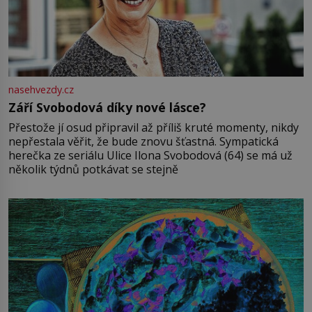
nasehvezdy.cz
Září Svobodová díky nové lásce?
Přestože jí osud připravil až příliš kruté momenty, nikdy
nepřestala věřit, že bude znovu šťastná. Sympatická
herečka ze seriálu Ulice Ilona Svobodová (64) se má už
několik týdnů potkávat se stejně