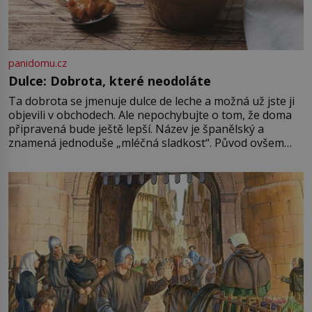
panidomu.cz
Dulce: Dobrota, které neodoláte
Ta dobrota se jmenuje dulce de leche a možná už jste ji
objevili v obchodech. Ale nepochybujte o tom, že doma
připravená bude ještě lepší. Název je španělský a
znamená jednoduše „mléčná sladkost“. Původ ovšem
není úplně jednoznačný, o autorství této receptury se
pře hned několik latinskoamerických zemí a k tomu
Francie, kde se traduje,