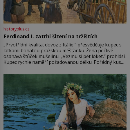
historyplus.cz
Ferdinand I. zatrhl šizení na tržištích
„Prvotřídní kvalita, dovoz z Itálie,“ přesvědčuje kupec s
látkami bohatou pražskou měšťanku. Žena pečlivě
osahává štůček mušelínu. „Vezmu si pět loket,“ prohlásí.
Kupec rychle naměří požadovanou délku. Pořádný kus
mu přitom zůstane za prsty… „Na šaty ho bude málo,
milostpaní. Stačí jenom na sukni,“ zhodnotí švadlena
množství růžového mušelínu. „Ošidili vás, podívejte.“
Vezme do ruky dřevěnou