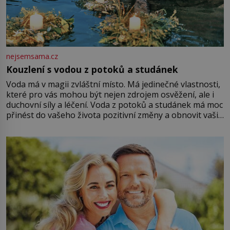
nejsemsama.cz
Kouzlení s vodou z potoků a studánek
Voda má v magii zvláštní místo. Má jedinečné vlastnosti,
které pro vás mohou být nejen zdrojem osvěžení, ale i
duchovní síly a léčení. Voda z potoků a studánek má moc
přinést do vašeho života pozitivní změny a obnovit vaši
energii. Využitím těchto přírodních zdrojů v magii
můžete obohatit své rituály a přinést do svého života
větší harmonii a klid. Je důležité