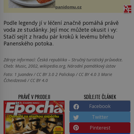
bývalé Jugoslávii, lze ji vi...
panidomu.cz
Podle legendy jí v léčení značně pomáhá právě
voda ze studánky. Její moc můžete okusit i vy:
Stačí sejít z hradu pár kroků k levému břehu
Panenského potoka.
Zdroje informací:
Česká republika – Stručný turistický průvodce.
Cheb: Music, 2002, wikipedia.org, Národní památkový ústav
Foto: 1 Juandev / CC BY 3.0 2 Palickap / CC BY 4.0 3 Marie
Čcheidzeová / CC BY 4.0
PRÁVĚ V PRODEJI
SDÍLEJTE ČLÁNEK
Facebook
Twitter
Pinterest