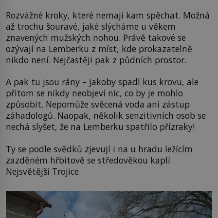
Rozvážné kroky, které nemají kam spěchat. Možná
až trochu šouravé, jaké slýcháme u věkem
znavených mužských nohou. Právě takové se
ozývají na Lemberku z míst, kde prokazatelně
nikdo není. Nejčastěji pak z půdních prostor.
A pak tu jsou rány – jakoby spadl kus krovu, ale
přitom se nikdy neobjeví nic, co by je mohlo
způsobit. Nepomůže svěcená voda ani zástup
záhadologů. Naopak, několik senzitivních osob se
nechá slyšet, že na Lemberku spatřilo přízraky!
Ty se podle svědků zjevují i na u hradu ležícím
zazděném hřbitově se středověkou kaplí
Nejsvětější Trojice.