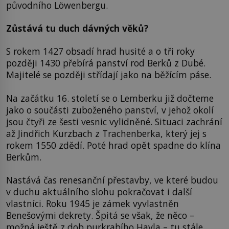
původního Löwenbergu.
Zůstává tu duch dávných věků?
S rokem 1427 obsadí hrad husité a o tři roky
později 1430 přebírá panství rod Berků z Dubé.
Majitelé se později střídají jako na běžícím páse.
Na začátku 16. století se o Lemberku již dočteme
jako o součásti zuboženého panství, v jehož okolí
jsou čtyři ze šesti vesnic vylidněné. Situaci zachrání
až Jindřich Kurzbach z Trachenberka, který jej s
rokem 1550 zdědí. Poté hrad opět spadne do klína
Berkům.
Nastává čas renesanční přestavby, ve které budou
v duchu aktuálního slohu pokračovat i další
vlastníci. Roku 1945 je zámek vyvlastněn
Benešovými dekrety. Špitá se však, že něco –
možná ještě z dob purkrabího Havla – tu stále