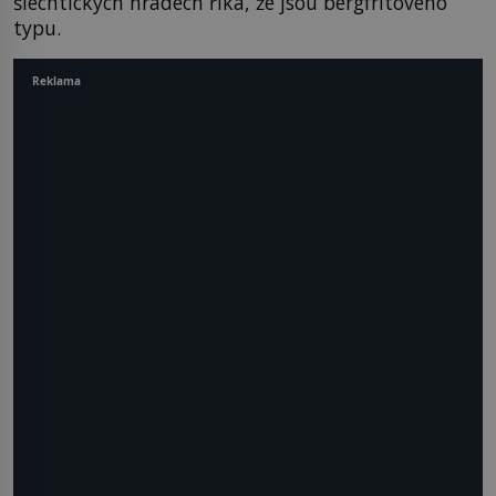
šlechtických hradech říká, že jsou bergfritového
typu.
Reklama