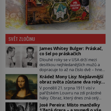
SVĚT ZLOČINU
James Whitey Bulger: Práskač,
co šel po práskačích
Dlouhé roky se v USA drží mezi
desítkou nejhledanějších mužů a
dopracuje to až na číslo dvě – hned
po Usámovi bin Ládinovi (1957–
Krádež Mony Lisy: Nejslavnější
2011). To je James „Whitey“ Bulger
obraz světa zůstane dva roky
(1929–2018) viněný ze spoluúčasti
nezvěstný
V pondělí 21. srpna 1911 visí v
na 19 vraždách, vydírání a lichvy. A
pařížském Louvru na zdi prázdné
samozřejmě, krom toho je ještě
háky. Obraz, který dnes zná celý
drogový dealer, který neváhá
svět, je pryč. Zpočátku si nikdo
odstranit z cesty všechny práskače,
José Pereira: Místo manželky
nemyslí, že jde o krádež.
zatímco […]
12letá dcera – a sousedi o všem