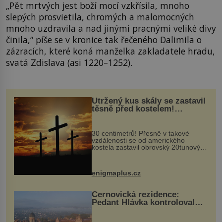
„Pět mrtvých jest boží mocí vzkřísila, mnoho
slepých prosvietila, chromých a malomocných
mnoho uzdravila a nad jinými pracnými veliké divy
činila,“ píše se v kronice tak řečeného Dalimila o
zázracích, které koná manželka zakladatele hradu,
svatá Zdislava (asi 1220–1252).
Utržený kus skály se zastavil
těsně před kostelem!
Ochránila ho boží síla?
30 centimetrů! Přesně v takové
vzdálenosti se od amerického
kostela zastavil obrovský 20tunový
balvan, který se v květnu 2014
nečekaně odtrhl od nedaleké skály
při její demolici. Podle místních stojí
enigmaplus.cz
...
Černovická rezidence:
Pedant Hlávka kontroloval
každou cihlu