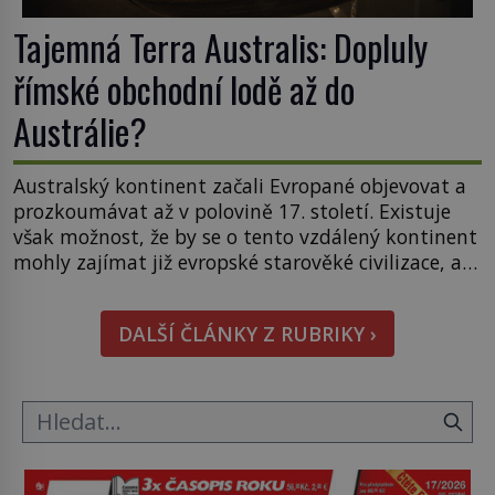
Tajemná Terra Australis: Dopluly
římské obchodní lodě až do
Austrálie?
Australský kontinent začali Evropané objevovat a
prozkoumávat až v polovině 17. století. Existuje
však možnost, že by se o tento vzdálený kontinent
mohly zajímat již evropské starověké civilizace, a
to o 15 století dříve? Již od starověku kartografové
zakreslovali do map záhadný kontinent Terra
DALŠÍ ČLÁNKY Z RUBRIKY ›
Australis – Jižní zemi. Proč? Do jisté míry to byl
smysl pro […]