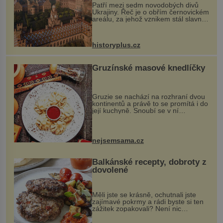
Patří mezi sedm novodobých divů
Ukrajiny. Řeč je o obřím černovickém
areálu, za jehož vznikem stál slavný
český architekt Josef Hlávka. Ten si
na něm dal mimořádně záležet. Jeho
stavební plány by při ...
historyplus.cz
Gruzínské masové knedlíčky
Gruzie se nachází na rozhraní dvou
kontinentů a právě to se promítá i do
její kuchyně. Snoubí se v ní
evropské a asijské chutě a díky tomu
vznikají rozmanité a chuťově bohaté
pokrmy, které rozhodně st...
nejsemsama.cz
Balkánské recepty, dobroty z
dovolené
Měli jste se krásně, ochutnali jste
zajímavé pokrmy a rádi byste si ten
zážitek zopakovali? Není nic
snazšího. Pljeskavica (10 porcí)
Možná jste ji ochutnali na dovolené v