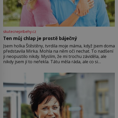
skutecnepribehy.cz
Ten můj chlap je prostě báječný
Jsem holka Štěstěny, tvrdila moje máma, když jsem doma
představila Mirka. Mohla na něm oči nechat. To nadšení
ji neopustilo nikdy. Myslím, že mi trochu záviděla, ale
nikdy jsem jí to neřekla. Tátu měla ráda, ale co si
pamatuji, tak jsme s Mirkem byli zamilovaní mnohem víc.
Jsme spolu moc rádi Tehdy byla jiná doba, když