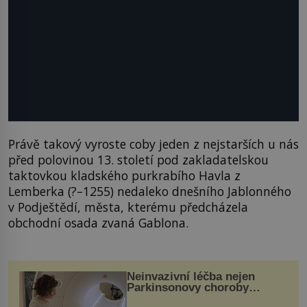
Právě takový vyroste coby jeden z nejstarších u nás
před polovinou 13. století pod zakladatelskou
taktovkou kladského purkrabího Havla z
Lemberka (?–1255) nedaleko dnešního Jablonného
v Podještědí, města, kterému předcházela
obchodní osada zvaná Gablona.
Neinvazivní léčba nejen
Parkinsonovy choroby
pomocí ultrazvukové