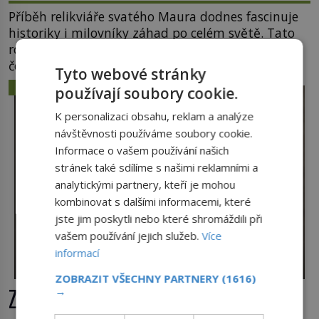
Příběh relikviáře svatého Maura dodnes fascinuje
historiky i milovníky záhad po celém světě. Tato
románská zlatnická památka ze 13. století je po
českých korunovačních klenotech druhým
Tyto webové stránky
nejcennějším movitým majetkem v České
ZÁHADY A TAJEMSTVÍ
používají soubory cookie.
republice. Přestože byl klenot v roce 1985 po
dramatickém pátrání kriminalistů úspěšně
K personalizaci obsahu, reklam a analýze
nalezen, jeho minulost stále obestírá hustá mlha.
návštěvnosti používáme soubory cookie.
Otázky, jak přesně se tato […]
Informace o vašem používání našich
stránek také sdílíme s našimi reklamními a
analytickými partnery, kteří je mohou
kombinovat s dalšími informacemi, které
jste jim poskytli nebo které shromáždili při
vašem používání jejich služeb.
Více
informací
ZOBRAZIT VŠECHNY PARTNERY
(1616)
Ztracené knihy Rudolfa II.: Kam
→