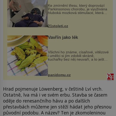
„helmy“
Ke zmírnění třesu, který doprovází
Parkinsonovu chorobu, je využívána
hluboká mozková stimulace, která
však vyžaduje vysoce invazivní
zákrok. Ultrazvuk zase není vhodný
k dostatečně přesnému zacílení ...
21stoleti.cz
Vavřín jako lék
Všichni ho známe, císařové, vítězové
i umělci si jím zdobili skráně,
kuchařky bez něj neuvaří, a to ještě
nevíte, že bobkový list může výrazně
zmírnit některé naše neduhy.
Obsahuje v malém množství ně...
panidomu.cz
Hrad pojmenuje Löwenberg, v češtině Lví vrch.
Ostatně, lva má i ve svém erbu. Stavba se časem
oděje do renesančního hávu a po dalších
přestavbách můžeme jen stěží hádat jeho přesnou
původní podobu. A název? Ten je zkomoleninou