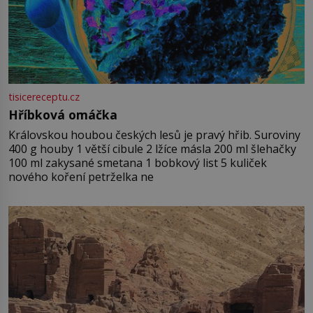
tisicereceptu.cz
Hříbková omáčka
Královskou houbou českých lesů je pravý hřib. Suroviny
400 g houby 1 větší cibule 2 lžíce másla 200 ml šlehačky
100 ml zakysané smetana 1 bobkový list 5 kuliček
nového koření petrželka ne