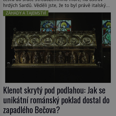
hrdých Sardů. Věděli jste, že to byl právě italský
ostrov Sardinie, jenž těmto produktům moře
ZÁHADY A TAJEMSTVÍ
propůjčil své jméno. Co dalšího je pro Sardinii
typické a pro Středoevropana zajímavé? Na
mapách má […]
Klenot skrytý pod podlahou: Jak se
unikátní románský poklad dostal do
zapadlého Bečova?