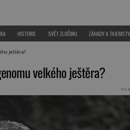
IKA
HISTORIE
SVĚT ZLOČINU
ZÁHADY A TAJEMSTV
ho ještěra?
genomu velkého ještěra?
12.1.2