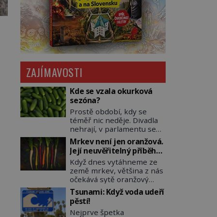
ZAJÍMAVOSTI
Kde se vzala okurková
sezóna?
Prostě období, kdy se
téměř nic neděje. Divadla
nehrají, v parlamentu se
nehlasuje, všichni jsou na
Mrkev není jen oranžová.
dovolené a média tak
Její neuvěřitelný příběh
nemají o čem mluvit a psát.
začíná fialovou barvou
Když dnes vytáhneme ze
A vymýšlejí si proto
země mrkev, většina z nás
témata, které nikoho
očekává sytě oranžový
nezajímají. Proč je však ona
kořen. Jenže po většinu
letní doba spojovaná
Tsunami: Když voda udeří
své historie je mrkev
zrovna s okurkami?
pěstí!
všechno možné, jen ne
Okurkovou sezónu známe
Nejprve špetka
oranžová. Je fialová, žlutá,
už od poloviny 19. století,