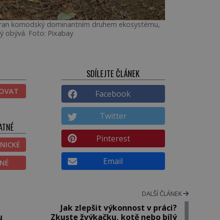
 varan komodský dominantním druhem ekosystému,
rý obývá. Foto: Pixabay
SDÍLEJTE ČLÁNEK
TOVAT
Facebook
Twitter
ATNÉ
Pinterest
NICKÉ
Email
ĚNÉ
DALŠÍ ČLÁNEK
Jak zlepšit výkonnost v práci?
u
Zkuste žvýkačku, kotě nebo bílý