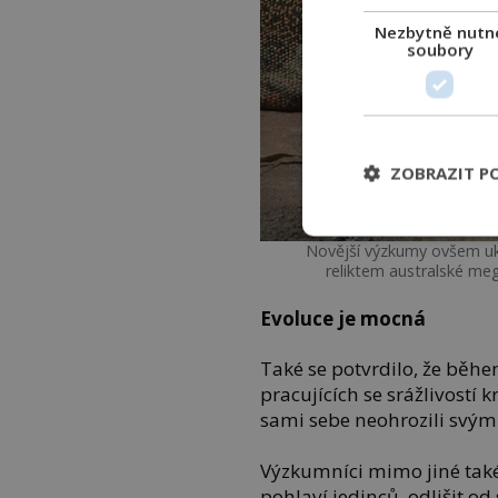
Nezbytně nutn
soubory
ZOBRAZIT P
Novější výzkumy ovšem uk
reliktem australské me
Evoluce je mocná
Také se potvrdilo, že běhe
pracujících se srážlivostí 
sami sebe neohrozili svým 
Výzkumníci mimo jiné také 
pohlaví jedinců, odlišit o