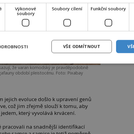
é
Výkonové
Soubory cílení
Funkční soubory
soubory
ODROBNOSTI
VŠE ODMÍTNOUT
VŠ
azují, že varan komodský je pravděpodobně
gafauny období pleistocénu. Foto: Pixabay
m jejich evoluce došlo k upravení genů
krve, což jim zřejmě slouží k tomu, aby
jedem, který vyvolává krvácení.
pracovali na snadnější identifikací
d sebe samce a samice je totiž poměrně