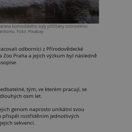
varana komodského byly přičítány ostrovnímu
antismu. Foto: Pixabay
racovali odborníci z Přírodovědecké
 a Zoo Praha a jejich výzkum byl následně
sopise.
dbatelné, tým, ve kterém pracují, se
dlouhých osm let.
jejich genom naprosto unikátní svou
m přispěl roztříděním jednotlivých
jich sekvencí.