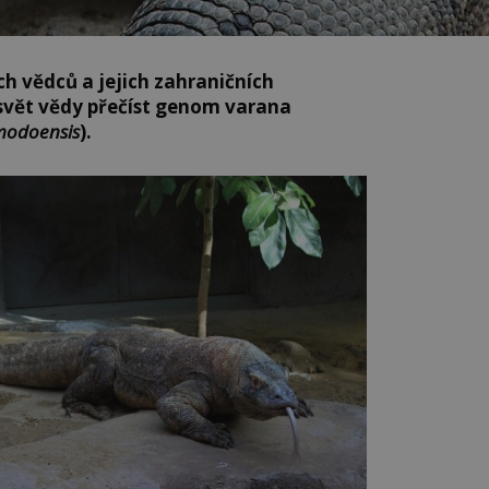
ch vědců a jejich zahraničních
svět vědy přečíst genom varana
modoensis
).