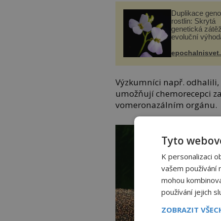
Duplikace gen
rostlin: Skrytá
genetická zátěž
evoluční výhod
epochalnisvet
Výzkumníci např. odhalili,
umožňují chemorecepci z
vomeronazálním orgánu.
Tyto webové
K personalizaci o
vašem používání na
mohou kombinovat 
používání jejich s
ZOBRAZIT VŠE