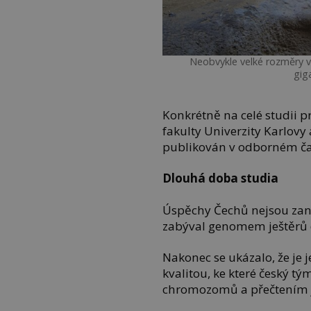
Neobvykle velké rozměry 
gig
Konkrétně na celé studii p
fakulty Univerzity Karlovy
publikován v odborném ča
Dlouhá doba studia
Úspěchy Čechů nejsou zane
zabýval genomem ještěrů 
Nakonec se ukázalo, že je 
kvalitou, ke které český tý
chromozomů a přečtením je