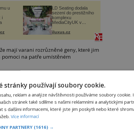
omu u
LD Seating dodala
sezení do prestižního
 i
komplexu
a
MediaCityUK v
Salfordu
.cz
iluxus.cz
 že mají varani rozrůzněné geny, které jim
a pomoci na patře umístěném
 stránky používají soubory cookie.
bsahu, reklam a analýze návštěvnosti používáme soubory cookie. 
šich stránek také sdílíme s našimi reklamními a analytickými partn
s dalšími informacemi, které jste jim poskytli nebo které shromá
lužeb.
Více informací
CHNY PARTNERY
(1616) →