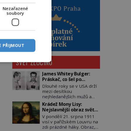
Nezařazené
soubory
E PŘIJMOUT
SVĚT ZLOČINU
James Whitey Bulger:
Práskač, co šel po
práskačích
Dlouhé roky se v USA drží
mezi desítkou
nejhledanějších mužů a
dopracuje to až na číslo
Krádež Mony Lisy:
dvě – hned po Usámovi bin
Nejslavnější obraz světa
Ládinovi (1957–2011). To je
zůstane dva roky
V pondělí 21. srpna 1911
James „Whitey“ Bulger
nezvěstný
visí v pařížském Louvru na
(1929–2018) viněný ze
zdi prázdné háky. Obraz,
spoluúčasti na 19