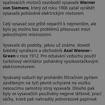
spalovacích motorů osvobodil vysavače
Werner
von Siemens
, který od roku 1906 začal vyrábět
vysavače poháněné elektrickým motorem.
Celý vysavač sice ještě nepatřil k nejmenším, ale
bylo jej možno bez problémů přesouvat mezi
jednotlivými místnostmi.
Vysavače do podoby, jakou už známe, dovedl
švédský vynálezce a obchodník
Axel Wenner–
Green
v roce 1912. Pro odsávání vzduchu použil
turbínový ventilátor poháněný vysokootáčkovým
elektromotorem.
Vysávaný vzduch byl proháněn filtračním pytlem
zavěšeným na tyči pevně uchycené na vozíku
nesoucímu samotný stroj vysavače. Dlouho pak
byly ve vysavačích používány nejprve látkové, prací
sáčky, které pak nahradily jednorázové papírové.