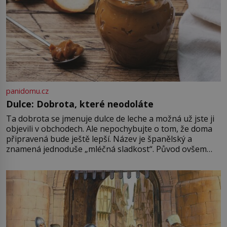
panidomu.cz
Dulce: Dobrota, které neodoláte
Ta dobrota se jmenuje dulce de leche a možná už jste ji
objevili v obchodech. Ale nepochybujte o tom, že doma
připravená bude ještě lepší. Název je španělský a
znamená jednoduše „mléčná sladkost“. Původ ovšem
není úplně jednoznačný, o autorství této receptury se
pře hned několik latinskoamerických zemí a k tomu
Francie, kde se traduje,