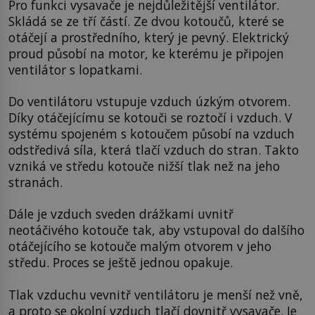
Pro funkci vysavače je nejdůležitější ventilátor.
Skládá se ze tří částí. Ze dvou kotoučů, které se
otáčejí a prostředního, který je pevný. Elektrický
proud působí na motor, ke kterému je připojen
ventilátor s lopatkami.
Do ventilátoru vstupuje vzduch úzkým otvorem.
Díky otáčejícímu se kotouči se roztočí i vzduch. V
systému spojeném s kotoučem působí na vzduch
odstředivá síla, která tlačí vzduch do stran. Takto
vzniká ve středu kotouče nižší tlak než na jeho
stranách.
Dále je vzduch sveden drážkami uvnitř
neotáčivého kotouče tak, aby vstupoval do dalšího
otáčejícího se kotouče malým otvorem v jeho
středu. Proces se ještě jednou opakuje.
Tlak vzduchu vevnitř ventilátoru je menší než vně,
a proto se okolní vzduch tlačí dovnitř vysavače. Je