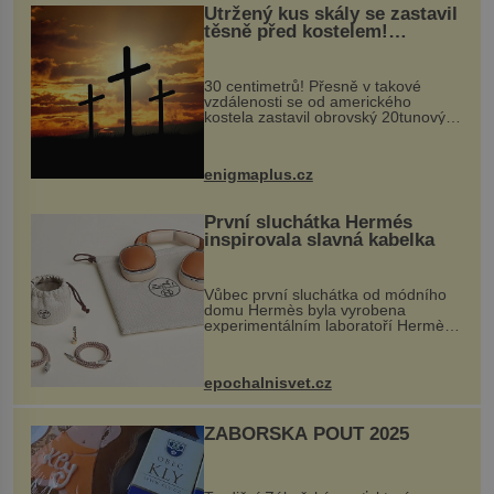
Utržený kus skály se zastavil
těsně před kostelem!
Ochránila ho boží síla?
30 centimetrů! Přesně v takové
vzdálenosti se od amerického
kostela zastavil obrovský 20tunový
balvan, který se v květnu 2014
nečekaně odtrhl od nedaleké skály
při její demolici. Podle místních stojí
enigmaplus.cz
...
První sluchátka Hermés
inspirovala slavná kabelka
Vůbec první sluchátka od módního
domu Hermès byla vyrobena
experimentálním laboratoří Hermès
Ateliers Horizons. Elegantní gadget
si vyžádal dva roky vývoje a chlubí
se ručně šitou hovězí kůží a
epochalnisvet.cz
kovový...
ZÁBOŘSKÁ POUŤ 2025