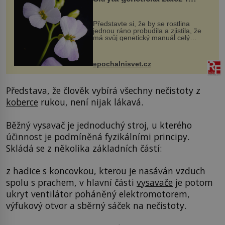
evoluční výhoda
Představte si, že by se rostlina
jednou ráno probudila a zjistila, že
má svůj genetický manuál celý
dvakrát. Přesně to se občas v
přírodě stane – a podle nového
výzkumu to může být pro druhy
epochalnisvet.cz
vstupenka...
Představa, že člověk vybírá všechny nečistoty z
koberce
rukou, není nijak lákavá.
Běžný vysavač je jednoduchý stroj, u kterého
účinnost je podmíněná fyzikálními principy.
Skládá se z několika základních částí:
z hadice s koncovkou, kterou je nasáván vzduch
spolu s prachem, v hlavní části
vysavače
je potom
ukryt ventilátor poháněný elektromotorem,
výfukový otvor a sběrný sáček na nečistoty.