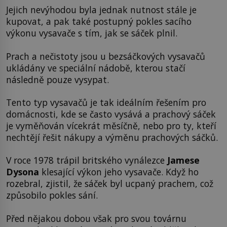
Jejich nevýhodou byla jednak nutnost stále je
kupovat, a pak také postupný pokles sacího
výkonu vysavače s tím, jak se sáček plnil.
Prach a nečistoty jsou u bezsáčkových vysavačů
ukládány ve speciální nádobě, kterou stačí
následně pouze vysypat.
Tento typ vysavačů je tak ideálním řešením pro
domácnosti, kde se často vysává a prachový sáček
je vyměňován vícekrát měsíčně, nebo pro ty, kteří
nechtějí řešit nákupy a výměnu prachových sáčků.
V roce 1978 trápil britského vynálezce
Jamese
Dysona
klesající výkon jeho vysavače. Když ho
rozebral, zjistil, že sáček byl ucpaný prachem, což
způsobilo pokles sání.
Před nějakou dobou však pro svou továrnu