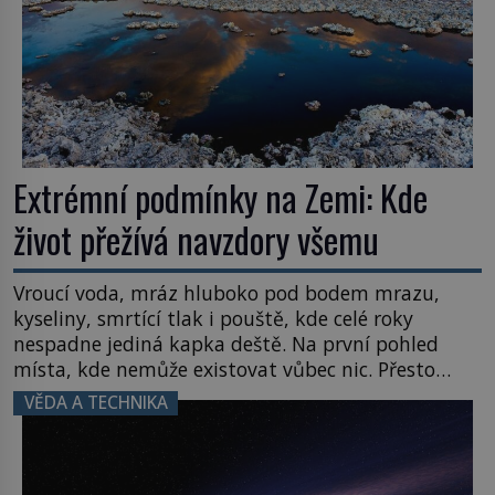
Extrémní podmínky na Zemi: Kde
život přežívá navzdory všemu
Vroucí voda, mráz hluboko pod bodem mrazu,
kyseliny, smrtící tlak i pouště, kde celé roky
nespadne jediná kapka deště. Na první pohled
místa, kde nemůže existovat vůbec nic. Přesto
právě tady vědci objevují organismy, které
VĚDA A TECHNIKA
posouvají hranice života. Každý nový nález mění
naše představy o tom, co všechno dokáže příroda a
napovídá, kde bychom jednou […]