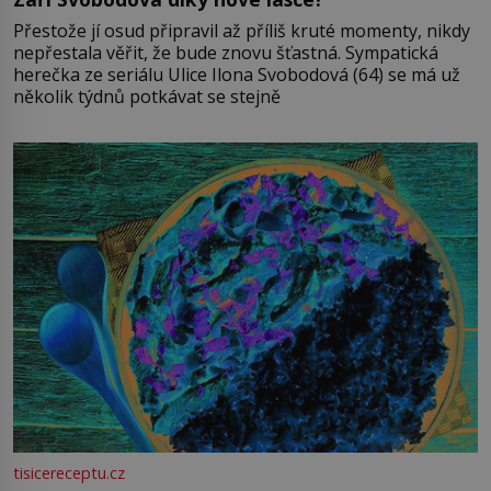
Přestože jí osud připravil až příliš kruté momenty, nikdy
nepřestala věřit, že bude znovu šťastná. Sympatická
herečka ze seriálu Ulice Ilona Svobodová (64) se má už
několik týdnů potkávat se stejně
tisicereceptu.cz