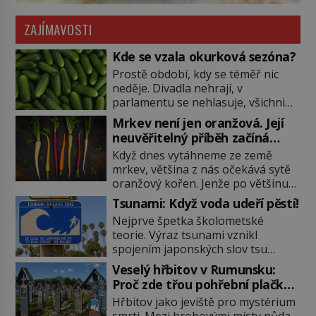
ZAJÍMAVOSTI
Kde se vzala okurková sezóna?
Prostě období, kdy se téměř nic
neděje. Divadla nehrají, v
parlamentu se nehlasuje, všichni
jsou na dovolené a média tak
Mrkev není jen oranžová. Její
nemají o čem mluvit a psát. A
neuvěřitelný příběh začíná
vymýšlejí si proto témata, které
fialovou barvou
Když dnes vytáhneme ze země
nikoho nezajímají. Proč je však ona
mrkev, většina z nás očekává sytě
letní doba spojovaná zrovna s
oranžový kořen. Jenže po většinu
okurkami? Okurkovou sezónu
své historie je mrkev všechno
známe už od poloviny 19. století,
Tsunami: Když voda udeří pěstí!
možné, jen ne oranžová. Je fialová,
ovšem jako Češi […]
Nejprve špetka školometské
žlutá, bílá, někdy dokonce téměř
teorie. Výraz tsunami vznikl
černá. Až díky stovkám let
spojením japonských slov tsu
pečlivého šlechtění se z ní stává
(přístav) a nami (vlna). Jedná se o
zelenina, bez které si českou
Veselý hřbitov v Rumunsku:
dlouhou vlnu, která je na volném
zahradu ani nedokážeme
Proč zde třou pohřební plačky
moři takřka nepostřehnutelná.
představit. Její příběh je […]
bídu s nouzí?
Hřbitov jako jeviště pro mystérium
Ačkoli je vlnová délka tsunami i 300
smrti. Mezi hrobovými místy půda