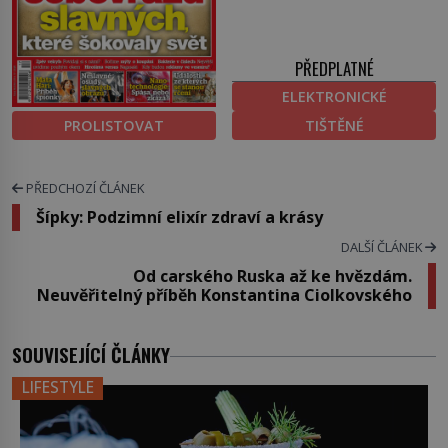
PŘEDPLATNÉ
ELEKTRONICKÉ
PROLISTOVAT
TIŠTĚNÉ
PŘEDCHOZÍ ČLÁNEK
Šípky: Podzimní elixír zdraví a krásy
DALŠÍ ČLÁNEK
Od carského Ruska až ke hvězdám.
Neuvěřitelný příběh Konstantina Ciolkovského
SOUVISEJÍCÍ ČLÁNKY
LIFESTYLE