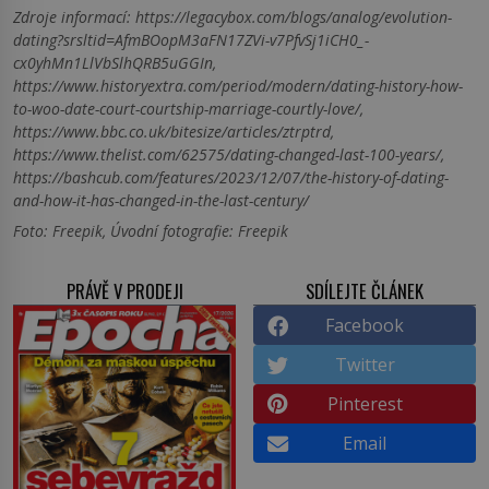
Zdroje informací:
https://legacybox.com/blogs/analog/evolution-
dating?srsltid=AfmBOopM3aFN17ZVi-v7PfvSj1iCH0_-
cx0yhMn1LlVbSlhQRB5uGGIn,
https://www.historyextra.com/period/modern/dating-history-how-
to-woo-date-court-courtship-marriage-courtly-love/,
https://www.bbc.co.uk/bitesize/articles/ztrptrd,
https://www.thelist.com/62575/dating-changed-last-100-years/,
https://bashcub.com/features/2023/12/07/the-history-of-dating-
and-how-it-has-changed-in-the-last-century/
Foto: Freepik, Úvodní fotografie: Freepik
PRÁVĚ V PRODEJI
SDÍLEJTE ČLÁNEK
Facebook
Twitter
Pinterest
Email