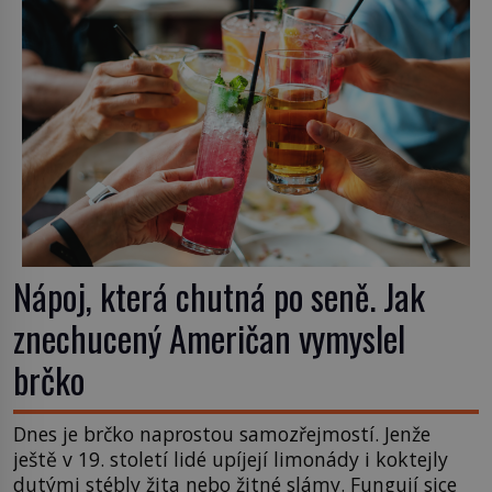
stane? Inu, koktejl bude stále skvělý, ale už to
nebude Manhattan ale […]
Nápoj, která chutná po seně. Jak
znechucený Američan vymyslel
brčko
Dnes je brčko naprostou samozřejmostí. Jenže
ještě v 19. století lidé upíjejí limonády i koktejly
dutými stébly žita nebo žitné slámy. Fungují sice