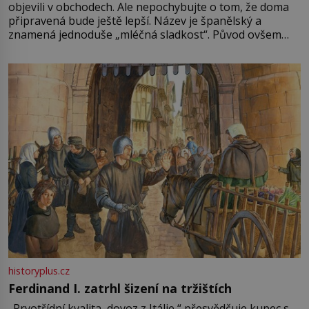
objevili v obchodech. Ale nepochybujte o tom, že doma
připravená bude ještě lepší. Název je španělský a
znamená jednoduše „mléčná sladkost“. Původ ovšem
není úplně jednoznačný, o autorství této receptury se
pře hned několik latinskoamerických zemí a k tomu
Francie, kde se traduje,
historyplus.cz
Ferdinand I. zatrhl šizení na tržištích
„Prvotřídní kvalita, dovoz z Itálie,“ přesvědčuje kupec s