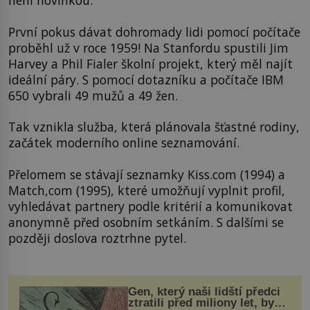
není novinkou.
První pokus dávat dohromady lidi pomocí počítače
proběhl už v roce 1959! Na Stanfordu spustili Jim
Harvey a Phil Fialer školní projekt, který měl najít
ideální páry. S pomocí dotazníku a počítače IBM
650 vybrali 49 mužů a 49 žen.
Tak vznikla služba, která plánovala šťastné rodiny,
začátek moderního online seznamování.
Přelomem se stávají seznamky Kiss.com (1994) a
Match,com (1995), které umožňují vyplnit profil,
vyhledávat partnery podle kritérií a komunikovat
anonymně před osobním setkáním. S dalšími se
později doslova roztrhne pytel.
Gen, který naši lidští předci
ztratili před miliony let, by