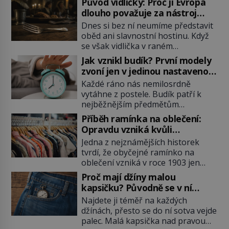
Původ vidličky: Proč ji Evropa
dlouho považuje za nástroj
samotného satana?
Dnes si bez ní neumíme představit
oběd ani slavnostní hostinu. Když
se však vidlička v raném
středověku objevuje na evropských
Jak vznikl budík? První modely
stolech, vzbuzuje pohoršení,
zvoní jen v jedinou nastavenou
posměch i strach. Mnozí duchovní ji
hodinu
Každé ráno nás nemilosrdně
označují za projev pýchy a
vytáhne z postele. Budík patří k
zbytečného přepychu, někteří
nejběžnějším předmětům
dokonce za nástroj ďábla. Trvá
domácnosti, jeho cesta k dnešní
téměř sedm století, než se z
Příběh ramínka na oblečení:
podobě je ale překvapivě dlouhá.
opovrhovaného předmětu stává
Opravdu vzniká kvůli
První lidé se probouzejí podle
nepostradatelná součást stolování.
zapomenutému kabátu?
Jedna z nejznámějších historek
slunce, kohoutů nebo kostelních
První […]
tvrdí, že obyčejné ramínko na
zvonů. Když se konečně objeví
oblečení vzniká v roce 1903 jen
první skutečný mechanický budík,
proto, že zaměstnanec americké
má jednu zásadní nevýhodu,
Proč mají džíny malou
továrny nenajde volný věšák na
zazvoní pouze ve čtyři hodiny ráno
kapsičku? Původně se v ní
kabát. Je to ale skutečně pravda?
a jiný čas nastavit neumí. […]
schovávají kapesní hodinky, ne
Najdete ji téměř na každých
Historici upozorňují, že příběh je
mince
džínách, přesto se do ní sotva vejde
zčásti legendou. Moderní drátěné
palec. Malá kapsička nad pravou
ramínko skutečně vzniká na