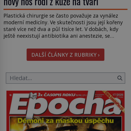
nový nos rodí z kůže na tváři
Plastická chirurgie se často považuje za vynález
moderní medicíny. Ve skutečnosti jsou její kořeny
staré více než dva a půl tisíce let. V dobách, kdy
ještě neexistují antibiotika ani anestezie, se
odvážní lékaři pokoušejí vracet lidem tváře
znetvořené válkou, tresty nebo nehodami. Jejich
DALŠÍ ČLÁNKY Z RUBRIKY ›
metody jsou překvapivě promyšlené a některé
principy používají chirurgové dodnes. Úplně první
[…]