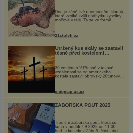
mohl pomoci s léčbou
„nemoci králů“
Dna je zánětlivé onemocnění kloubů,
které vzniká kvůli nadbytku kyseliny
močové v těle. Ta se ve formě
krystalků ukládá v blízkosti kloubů,
nejčastěji přitom postihuje palce na
nohou, a způsobuje bole...
21stoleti.cz
Utržený kus skály se zastavil
těsně před kostelem!
Ochránila ho boží síla?
30 centimetrů! Přesně v takové
vzdálenosti se od amerického
kostela zastavil obrovský 20tunový
balvan, který se v květnu 2014
nečekaně odtrhl od nedaleké skály
při její demolici. Podle místních stojí
enigmaplus.cz
...
ZÁBOŘSKÁ POUŤ 2025
Tradiční Zábořská pouť, která se
koná v neděli 7.9.2025 od 11:00
hod. u kostela v Záboří, části obce