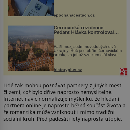
Kly u Mělníka. V programu naleznete
komentovanou prohlídku kostela,
dobovou hudbu, řemesla, atrakce...
epochanacestach.cz
Černovická rezidence:
Pedant Hlávka kontroloval
každou cihlu
Patří mezi sedm novodobých divů
Ukrajiny. Řeč je o obřím černovickém
areálu, za jehož vznikem stál slavný
český architekt Josef Hlávka. Ten si
na něm dal mimořádně záležet. Jeho
stavební plány by při ...
historyplus.cz
Lidé tak mohou poznávat partnery z jiných měst
či zemí, což bylo dříve naprosto nemyslitelné.
Internet navíc normalizuje myšlenku, že hledání
partnera online je naprosto běžná součást života a
že romantika může vzniknout i mimo tradiční
sociální kruh. Před padesáti lety naprostá utopie.