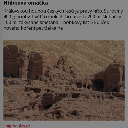
Hříbková omáčka
Královskou houbou českých lesů je pravý hřib. Suroviny
400 g houby 1 větší cibule 2 lžíce másla 200 ml šlehačky
100 ml zakysané smetana 1 bobkový list 5 kuliček
nového koření petrželka ne
enigmaplus.cz