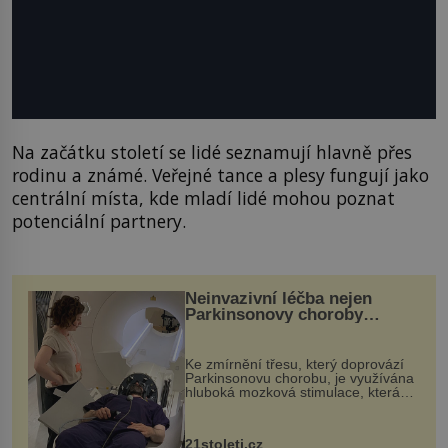
Na začátku století se lidé seznamují hlavně přes
rodinu a známé. Veřejné tance a plesy fungují jako
centrální místa, kde mladí lidé mohou poznat
potenciální partnery.
Neinvazivní léčba nejen
Parkinsonovy choroby
pomocí ultrazvukové
„helmy“
Ke zmírnění třesu, který doprovází
Parkinsonovu chorobu, je využívána
hluboká mozková stimulace, která
však vyžaduje vysoce invazivní
zákrok. Ultrazvuk zase není vhodný
k dostatečně přesnému zacílení ...
21stoleti.cz