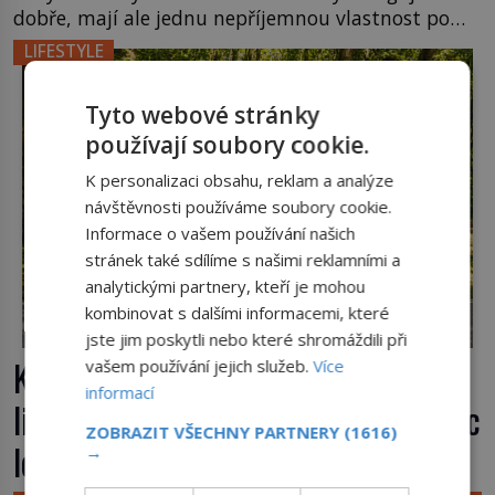
dobře, mají ale jednu nepříjemnou vlastnost po
chvíli se rozmáčejí a nápoji dodávají travnatou
LIFESTYLE
příchuť. Právě tahle drobná nepříjemnost přivede
amerického výrobce cigaretových náustků k
Tyto webové stránky
nápadu, který změní způsob pití po celém […]
používají soubory cookie.
K personalizaci obsahu, reklam a analýze
návštěvnosti používáme soubory cookie.
Informace o vašem používání našich
stránek také sdílíme s našimi reklamními a
analytickými partnery, kteří je mohou
kombinovat s dalšími informacemi, které
jste jim poskytli nebo které shromáždili při
Kufr, který se konečně rozjede. Proč
vašem používání jejich služeb.
Více
informací
lidé čekají na kolečka téměř pět tisíc
ZOBRAZIT VŠECHNY PARTNERY
(1616)
let?
→