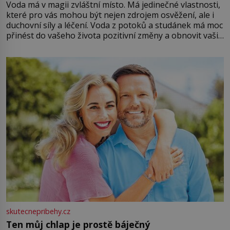
Voda má v magii zvláštní místo. Má jedinečné vlastnosti,
které pro vás mohou být nejen zdrojem osvěžení, ale i
duchovní síly a léčení. Voda z potoků a studánek má moc
přinést do vašeho života pozitivní změny a obnovit vaši
energii. Využitím těchto přírodních zdrojů v magii
můžete obohatit své rituály a přinést do svého života
větší harmonii a klid. Je důležité
skutecnepribehy.cz
Ten můj chlap je prostě báječný