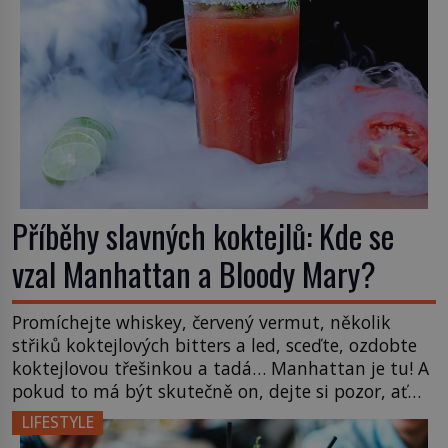
Příběhy slavných koktejlů: Kde se
vzal Manhattan a Bloody Mary?
Promíchejte whiskey, červený vermut, několik
střiků koktejlových bitters a led, sceďte, ozdobte
koktejlovou třešinkou a tadá… Manhattan je tu! A
pokud to má být skutečně on, dejte si pozor, ať
místo klasické americké rye whiskey či klidně
LIFESTYLE
bourbonu nepoužijete skotskou whisku. Co se