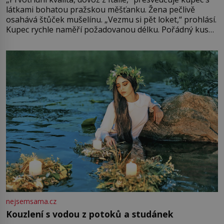
látkami bohatou pražskou měšťanku. Žena pečlivě
osahává štůček mušelínu. „Vezmu si pět loket,“ prohlásí.
Kupec rychle naměří požadovanou délku. Pořádný kus
mu přitom zůstane za prsty… „Na šaty ho bude málo,
milostpaní. Stačí jenom na sukni,“ zhodnotí švadlena
množství růžového mušelínu. „Ošidili vás, podívejte.“
Vezme do ruky dřevěnou
nejsemsama.cz
Kouzlení s vodou z potoků a studánek