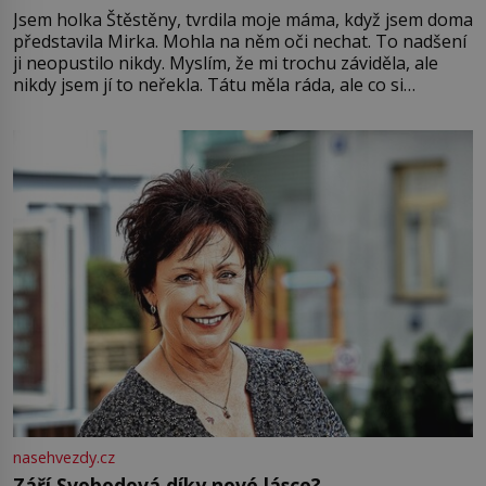
Jsem holka Štěstěny, tvrdila moje máma, když jsem doma
představila Mirka. Mohla na něm oči nechat. To nadšení
ji neopustilo nikdy. Myslím, že mi trochu záviděla, ale
nikdy jsem jí to neřekla. Tátu měla ráda, ale co si
pamatuji, tak jsme s Mirkem byli zamilovaní mnohem víc.
Jsme spolu moc rádi Tehdy byla jiná doba, když
nasehvezdy.cz
Září Svobodová díky nové lásce?