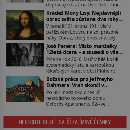
dopracuje to až na číslo dvě – hned
po Usámovi bin Ládinovi (1957–
Krádež Mony Lisy: Nejslavnější
2011). To je James „Whitey“ Bulger
obraz světa zůstane dva roky
(1929–2018) viněný ze spoluúčasti
nezvěstný
V pondělí 21. srpna 1911 visí v
na 19 vraždách, vydírání a lichvy. A
pařížském Louvru na zdi prázdné
samozřejmě, krom toho je ještě
háky. Obraz, který dnes zná celý
drogový dealer, který neváhá
svět, je pryč. Zpočátku si nikdo
odstranit z cesty všechny práskače,
José Pereira: Místo manželky
nemyslí, že jde o krádež.
zatímco […]
12letá dcera – a sousedi o všem
Zaměstnanci jsou přesvědčeni, že
vědí!
Píše se rok 2010. Muž v bílé košili
Mona Lisa je jen v restaurátorské
systematicky listuje kartotékou
dílně nebo u fotografa. Když se
lékařských karet v obci Pinheiro
ukáže pravda, propukne jeden z
ležící asi 20 kilometrů od farmy s
největších honů na zloděje v […]
Božská práce pro Jeffreyho
podivínským majitelem. Něco tu
Dahmera: Vrah skončí v
nesedí. Ledaže… Ledaže by ta
tratolišti krve ve vězeňských
Po ulici nedaleko dnes již
mladá dívka z farmy byla ne
umývárnách
nestojícího bytového domu
manželkou, ale dcerou – a všechny
Oxfords Apartments 924 ve
ty děti byly zplozené v incestu. Na
wisconsinském Milwaukee se
sociálním odboru jednoho z […]
potácí zcela zmatený 14letý
NENECHTE SI UJÍT DALŠÍ ZAJÍMAVÉ ČLÁNKY
Konerak Sinthasomphone. Když ho
zastaví policejní hlídka, ochable jí