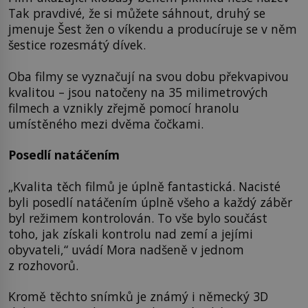
Tak pravdivé, že si můžete sáhnout, druhý se
jmenuje Šest žen o víkendu a producíruje se v něm
šestice rozesmátý dívek.
Oba filmy se vyznačují na svou dobu překvapivou
kvalitou – jsou natočeny na 35 milimetrových
filmech a vznikly zřejmě pomocí hranolu
umístěného mezi dvěma čočkami.
Posedlí natáčením
„Kvalita těch filmů je úplně fantastická. Nacisté
byli posedlí natáčením úplně všeho a každý záběr
byl režimem kontrolován. To vše bylo součást
toho, jak získali kontrolu nad zemí a jejími
obyvateli,“ uvádí Mora nadšeně v jednom
z rozhovorů.
Kromě těchto snímků je známý i německý 3D