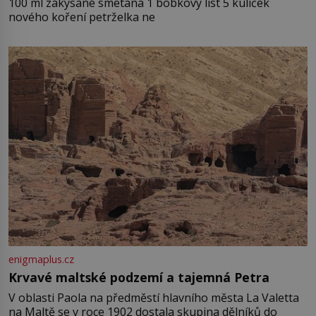
100 ml zakysané smetana 1 bobkový list 5 kuliček
nového koření petrželka ne
enigmaplus.cz
Krvavé maltské podzemí a tajemná Petra
V oblasti Paola na předměstí hlavního města La Valetta
na Maltě se v roce 1902 dostala skupina dělníků do