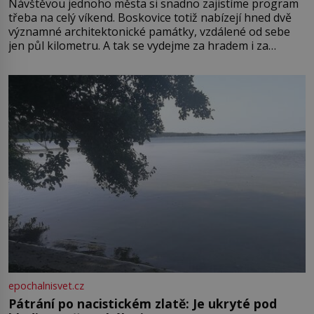
Návštěvou jednoho města si snadno zajistíme program
třeba na celý víkend. Boskovice totiž nabízejí hned dvě
významné architektonické památky, vzdálené od sebe
jen půl kilometru. A tak se vydejme za hradem i za
zámkem do krásné jihomoravské krajiny. Trhová osada
Boskovice na okraji Drahanské vrchoviny vznikla někdy
ve13. století, a už v roce 1313 kronikáři zaznamenali
epochalnisvet.cz
Pátrání po nacistickém zlatě: Je ukryté pod