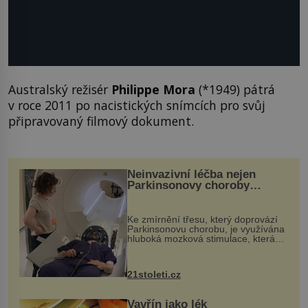
Australský režisér
Philippe Mora
(*1949) pátrá
v roce 2011 po nacistických snímcích pro svůj
připravovaný filmový dokument.
Neinvazivní léčba nejen
Parkinsonovy choroby
pomocí ultrazvukové
„helmy“
Ke zmírnění třesu, který doprovází
Parkinsonovu chorobu, je využívána
hluboká mozková stimulace, která
však vyžaduje vysoce invazivní
zákrok. Ultrazvuk zase není vhodný
k dostatečně přesnému zacílení ...
21stoleti.cz
Vavřín jako lék