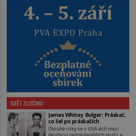
SVĚT ZLOČINU
James Whitey Bulger: Práskač,
co šel po práskačích
Dlouhé roky se v USA drží mezi
desítkou nejhledanějších mužů a