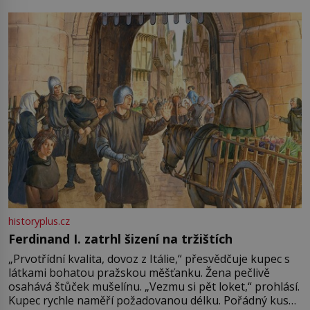
pře hned několik latinskoamerických zemí a k tomu
Francie, kde se traduje,
historyplus.cz
Ferdinand I. zatrhl šizení na tržištích
„Prvotřídní kvalita, dovoz z Itálie,“ přesvědčuje kupec s
látkami bohatou pražskou měšťanku. Žena pečlivě
osahává štůček mušelínu. „Vezmu si pět loket,“ prohlásí.
Kupec rychle naměří požadovanou délku. Pořádný kus