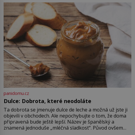
nadiktuje adresu „jeho kamaráda“.
Strážníci ho dopraví zpět do
udaného bytu. Oním „kamarádem“
je ovšem jeden z nejslavnějších
vrahů, Jeffrey Dahmer (1960–1994).
Je 27. května 1991. […]
panidomu.cz
Dulce: Dobrota, které neodoláte
Ta dobrota se jmenuje dulce de leche a možná už jste ji
objevili v obchodech. Ale nepochybujte o tom, že doma
připravená bude ještě lepší. Název je španělský a
znamená jednoduše „mléčná sladkost“. Původ ovšem
není úplně jednoznačný, o autorství této receptury se