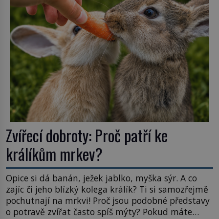
Astronomové Pedro Bernardinelli a Gary Bernstein
mravenčí prací zkoumají archivní snímky v rámci
Průzkumu temné energie […]
Zvířecí dobroty: Proč patří ke
králíkům mrkev?
Opice si dá banán, ježek jablko, myška sýr. A co
zajíc či jeho blízký kolega králík? Ti si samozřejmě
pochutnají na mrkvi! Proč jsou podobné představy
o potravě zvířat často spíš mýty? Pokud máte