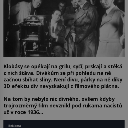
Klobásy se opékají na grilu, syčí, prskají a stéká
z nich šťáva. Divákům se při pohledu na ně
začnou sbíhat sliny. Není divu, párky na ně díky
3D efektu div nevyskakují z filmového plátna.
Na tom by nebylo nic divného, ovšem kdyby
trojrozměrný film nevznikl pod rukama nacistů
už v roce 1936…
Reklama