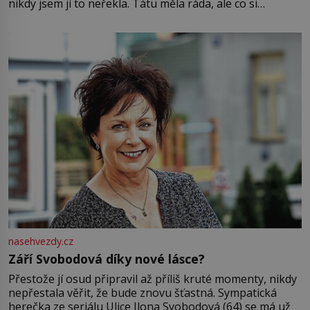
nikdy jsem jí to neřekla. Tátu měla ráda, ale co si
pamatuji, tak jsme s Mirkem byli zamilovaní mnohem víc.
Jsme spolu moc rádi Tehdy byla jiná doba, když
nasehvezdy.cz
Září Svobodová díky nové lásce?
Přestože jí osud připravil až příliš kruté momenty, nikdy
nepřestala věřit, že bude znovu šťastná. Sympatická
herečka ze seriálu Ulice Ilona Svobodová (64) se má už