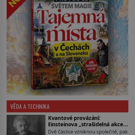
VĚDA A TECHNIKA
Kvantové provázání:
Einsteinova „strašidelná akce
na dálku“ dál mate i fascinuje
Dvě částice vzniknou společně, pak