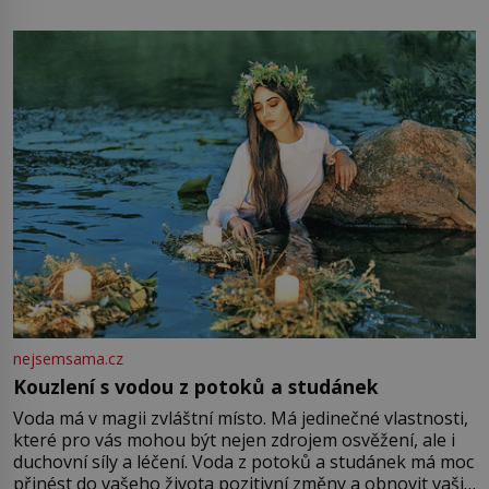
mu přitom zůstane za prsty… „Na šaty ho bude málo,
milostpaní. Stačí jenom na sukni,“ zhodnotí švadlena
množství růžového mušelínu. „Ošidili vás, podívejte.“
Vezme do ruky dřevěnou
nejsemsama.cz
Kouzlení s vodou z potoků a studánek
Voda má v magii zvláštní místo. Má jedinečné vlastnosti,
které pro vás mohou být nejen zdrojem osvěžení, ale i
duchovní síly a léčení. Voda z potoků a studánek má moc
přinést do vašeho života pozitivní změny a obnovit vaši