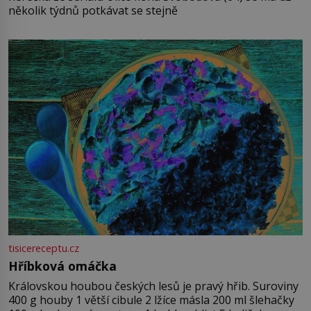
několik týdnů potkávat se stejně
tisicereceptu.cz
Hříbková omáčka
Královskou houbou českých lesů je pravý hřib. Suroviny
400 g houby 1 větší cibule 2 lžíce másla 200 ml šlehačky