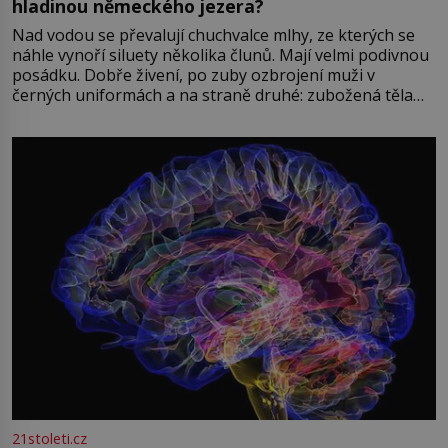
hladinou německého jezera?
Nad vodou se převalují chuchvalce mlhy, ze kterých se
náhle vynoří siluety několika člunů. Mají velmi podivnou
posádku. Dobře živení, po zuby ozbrojení muži v
černých uniformách a na straně druhé: zubožená těla
oblečená v chatrných vězeňských hadrech. Co tato
přízračná scéna znamená? Je jaro roku 1945, druhá
světová válka se chýlí ke konci. Jezero Stolpsee
21stoleti.cz