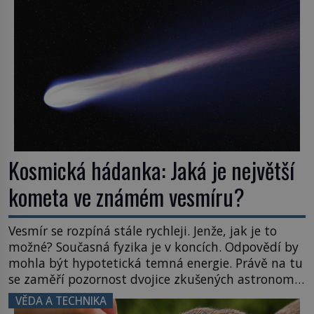
posouvají hranice života. Každý nový nález mění
naše představy o tom, co všechno dokáže příroda a
napovídá, kde bychom jednou […]
Kosmická hádanka: Jaká je největší
kometa ve známém vesmíru?
Vesmír se rozpíná stále rychleji. Jenže, jak je to
možné? Současná fyzika je v koncích. Odpovědí by
mohla být hypotetická temná energie. Právě na tu
se zaměří pozornost dvojice zkušených astronomů.
Namísto ní ale objeví něco mnohem
VĚDA A TECHNIKA
hmatatelnějšího. Naprosto rekordní kometu!