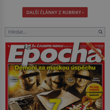
doma králíka, mrkev mu dát můžete. A nejspíš mu
i bude chutnat, ovšem měl by ji mít jen jako
DALŠÍ ČLÁNKY Z RUBRIKY ›
občasný pamlsek. […]