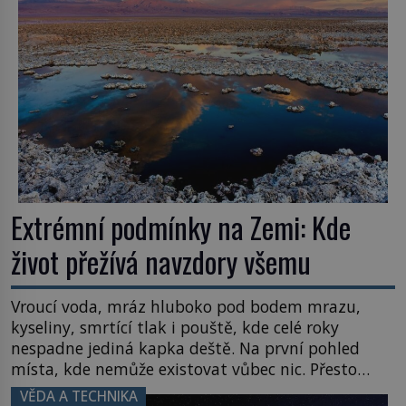
letního koupání. Stačí se však podívat […]
Extrémní podmínky na Zemi: Kde
život přežívá navzdory všemu
Vroucí voda, mráz hluboko pod bodem mrazu,
kyseliny, smrtící tlak i pouště, kde celé roky
nespadne jediná kapka deště. Na první pohled
místa, kde nemůže existovat vůbec nic. Přesto
právě tady vědci objevují organismy, které
VĚDA A TECHNIKA