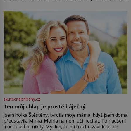
energii. Využitím těchto přírodních zdrojů v magii
můžete obohatit své rituály a přinést do svého života
větší harmonii a klid. Je důležité
skutecnepribehy.cz
Ten můj chlap je prostě báječný
Jsem holka Štěstěny, tvrdila moje máma, když jsem doma
představila Mirka. Mohla na něm oči nechat. To nadšení
ji neopustilo nikdy. Myslím, že mi trochu záviděla, ale