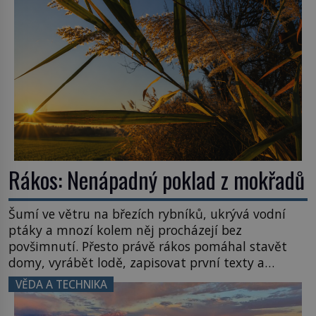
Rákos: Nenápadný poklad z mokřadů
Šumí ve větru na březích rybníků, ukrývá vodní
ptáky a mnozí kolem něj procházejí bez
povšimnutí. Přesto právě rákos pomáhal stavět
domy, vyrábět lodě, zapisovat první texty a
inspiroval řadu pověstí. Tato skromná, ale
VĚDA A TECHNIKA
užitečná rostlina provází člověka už tisíce let.
Většina lidí vnímá rákos jen jako obyčejnou kulisu