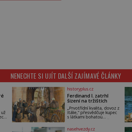
NENECHTE SI UJÍT DALŠÍ ZAJÍMAVÉ ČLÁNKY
historyplus.cz
ré
Ferdinand I. zatrhl
šizení na tržištích
„Prvotřídní kvalita, dovoz z
 už
Itálie,“ přesvědčuje kupec
ech.
s látkami bohatou
m,
pražskou měšťanku. Žena
ude
pečlivě osahává štůček
nasehvezdy.cz
mušelínu. „Vezmu si pět