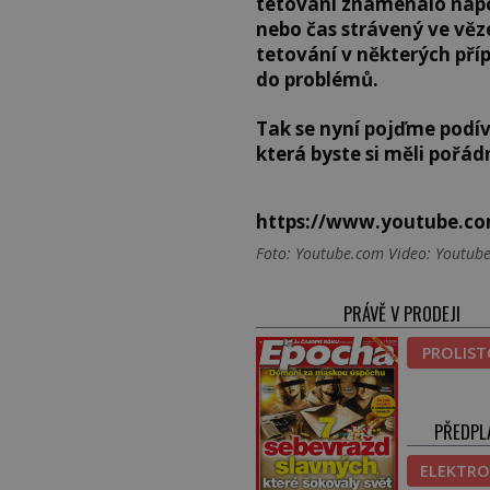
tetování znamenalo napo
nebo čas strávený ve věze
tetování v některých př
do problémů.
Tak se nyní pojďme podív
která byste si měli pořád
https://www.youtube.c
Foto: Youtube.com Video: Youtub
PRÁVĚ V PRODEJI
PROLIS
PŘEDPL
ELEKTRO