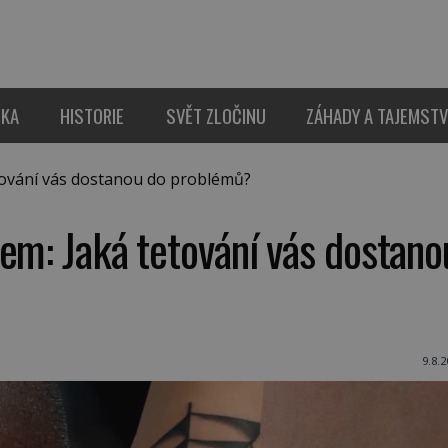
IKA
HISTORIE
SVĚT ZLOČINU
ZÁHADY A TAJEMSTV
ování vás dostanou do problémů?
em: Jaká tetování vás dostano
9.8.