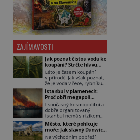
ZAJÍMAVOSTI
Jak poznat čistou vodu ke
koupání? Strčte hlavu
pod hladinu!
Léto je časem koupání
v přírodě. Jak však poznat,
že je voda v řece, rybníku,
jezeře čistá? Jistě, máte
Istanbul v plamenech:
možnost využít informace
Proč obří megapoli
hygieniků či podrobit
ohrožují měsíce
I současný kosmopolitní a
křížovému výslechu
smaženého lilku?
dobře organizovaný
provozovatele přírodního
Istanbul nemá s rizikem
koupaliště. Existuje ale
požárů nikdy vyhráno. Jen
ještě jiná alternativa. Jaká?
Město, které pohlcuje
těžko si tak člověk dokáže
Podívat se pod hladinu a
moře: Jak slavný Dunwich
představit, jaká požární
zjistit, kdo si onu
mizí pod hladinou
Na východním pobřeží
rizika skrýval Istanbul časů
konkrétní vodní lokalitu