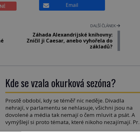
Email
ĚNÉ
DALŠÍ ČLÁNEK
Záhada Alexandrijské knihovny:
né
Zničil ji Caesar, anebo vyhořela do
základů?
Kde se vzala okurková sezóna?
Prostě období, kdy se téměř nic neděje. Divadla
nehrají, v parlamentu se nehlasuje, všichni jsou na
dovolené a média tak nemají o čem mluvit a psát. A
vymýšlejí si proto témata, které nikoho nezajímají. Pr
je však ona letní doba spojovaná zrovna s okurkami?
Okurkovou sezónu známe už od poloviny 19. století,