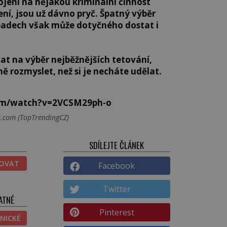
jení na nějakou kriminální činnost
ní, jsou už dávno pryč. Špatný výběr
ípadech však může dotyčného dostat i
at na výběr nejběžnějších tetování,
ně rozmyslet, než si je necháte udělat.
om/watch?v=2VCSM29ph-o
e.com (TopTrendingCZ)
SDÍLEJTE ČLÁNEK
TOVAT
Facebook
Twitter
ATNÉ
Pinterest
NICKÉ