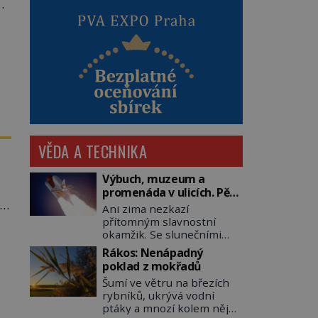
e
VĚDA A TECHNIKA
Výbuch, muzeum a
promenáda v ulicích. Pět
li
osudů nejslavnějších
Ani zima nezkazí
raketoplánů
přítomným slavnostní
okamžik. Se slunečními
brýlemi hledí na startující
Rákos: Nenápadný
raketu, která má do
poklad z mokřadů
vesmíru vynést kromě
Šumí ve větru na březích
posádky také obyčejnou
rybníků, ukrývá vodní
učitelku. Po několika
ptáky a mnozí kolem něj
sekundách všem ztuhnou