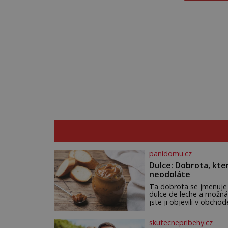
panidomu.cz
Dulce: Dobrota, kte
neodoláte
Ta dobrota se jmenuje
dulce de leche a možná
jste ji objevili v obchod
Ale nepochybujte o to
že doma připravená b
skutecnepribehy.cz
ještě lepší. Název je