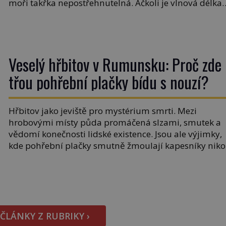
moři takřka nepostřehnutelná. Ačkoli je vlnová délka
tsunami i 300 kilometrů, výška vlny na volném moři j
maximálně 1,5 metru. Máme se podobné obří vlny
obávat i v Evropě? Vznik tsunami si […]
Veselý hřbitov v Rumunsku: Proč zde
třou pohřební plačky bídu s nouzí?
Hřbitov jako jeviště pro mystérium smrti. Mezi
hrobovými místy půda promáčená slzami, smutek a
vědomí konečnosti lidské existence. Jsou ale výjimky,
kde pohřební plačky smutně žmoulají kapesníky niko
při smutečním obřadu, ale při pohledu na výši
vyměřené podpory v nezaměstnanosti. Kam vás
pozveme? Unikátní hřbitov, který si vysloužil název
„Veselý“, najdeme v rumunské vesnici Sapanta,
nedaleko hranic […]
 ČLÁNKY Z RUBRIKY ›