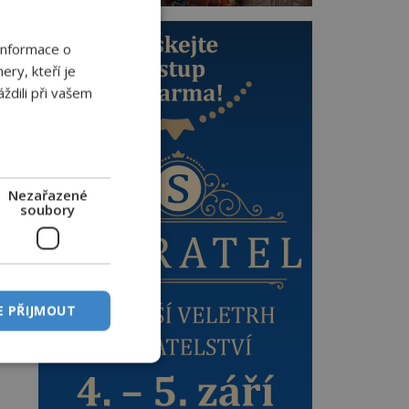
Informace o
ery, kteří je
ždili při vašem
Nezařazené
y
soubory
E PŘIJMOUT