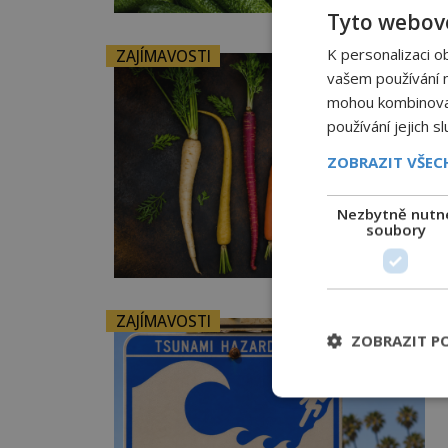
Tyto webové
K personalizaci o
ZAJÍMAVOSTI
vašem používání na
mohou kombinovat 
používání jejich s
ZOBRAZIT VŠE
Nezbytně nutn
soubory
ZAJÍMAVOSTI
ZOBRAZIT P