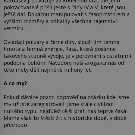
Kardašev ji považuje za konečnou fázi, ale jeho
pokračovatelé přišli ještě s řády IV a V, které jsou
ještě dál. Dokážou manipulovat s časoprostorem a
vyššími rozměry a odhalily všechna tajemství
vesmíru.
Ovládají pulzary a černé díry, slouží jim temná
hmota a temná energie. Rasa, která dosáhne
takového stupně vývoje, je v porovnání s ostatními
podobna bohům. Navzdory naší aroganci nás od
této mety dělí nejméně miliony let.
A co my?
Pokud dáváte pozor, odpověď na otázku kde jsme
my už jste zaregistrovali. Jsme stále civilizací
nultého typu, nejdůležitější práh nás teprve čeká.
Máme však to štěstí žít v historické době, v době
přechodu.