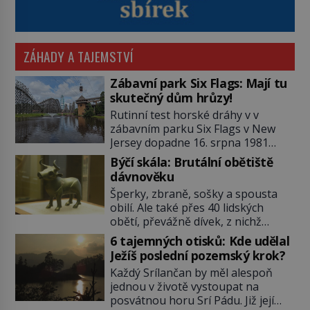
ZÁHADY A TAJEMSTVÍ
Zábavní park Six Flags: Mají tu
skutečný dům hrůzy!
Rutinní test horské dráhy v v
zábavním parku Six Flags v New
Jersey dopadne 16. srpna 1981
katastrofou. 20letý technik Scott
Býčí skála: Brutální obětiště
Tyler se zřítí na zem! Zranění jsou
dávnověku
neslučitelná se životem. „Nepoužil
Šperky, zbraně, sošky a spousta
bezpečnostní zábranu,“ osvětlí
obilí. Ale také přes 40 lidských
smrtelnou nehodu tiskový mluvčí
obětí, převážně dívek, z nichž
parku a vyšetřovatelé mu dávají za
některým rozetnou hlavu a
pravdu: „Atrakce je v pořádku.“ A
6 tajemných otisků: Kde udělal
useknou končetiny. To je slavný
pak přijde srpen roku […]
Ježíš poslední pozemský krok?
halštatský pohřeb. V Evropě
Každý Srílančan by měl alespoň
nevídaný objev, který dodnes
jednou v životě vystoupat na
neumíme vysvětlit… Jeho koníčkem
posvátnou horu Srí Pádu. Již její
je „slepá jeskynní zvířena“, a díky