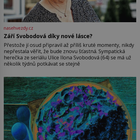
nasehvezdy.cz
Září Svobodová díky nové lásce?
Přestože jí osud připravil až příliš kruté momenty, nikdy
nepřestala věřit, že bude znovu šťastná. Sympatická
herečka ze seriálu Ulice Ilona Svobodová (64) se má už
několik týdnů potkávat se stejně