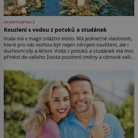
nejsemsama.cz
Kouzlení s vodou z potoků a studánek
Voda má v magii zvláštní místo. Má jedinečné vlastnosti,
které pro vás mohou být nejen zdrojem osvěžení, ale i
duchovní síly a léčení. Voda z potoků a studánek má moc
přinést do vašeho života pozitivní změny a obnovit vaši
energii. Využitím těchto přírodních zdrojů v magii
můžete obohatit své rituály a přinést do svého života
větší harmonii a klid. Je důležité