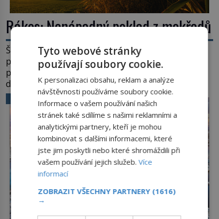
Rákos: Nenápadný poklad z mokřadů
Tyto webové stránky
Šumí ve větru na březích rybníků, ukrývá vodní
ptáky a mnozí kolem něj procházejí bez
používají soubory cookie.
povšimnutí. Přesto právě rákos pomáhal stavět
K personalizaci obsahu, reklam a analýze
domy, vyrábět lodě, zapisovat první texty a
návštěvnosti používáme soubory cookie.
inspiroval řadu pověstí. Tato skromná, ale
VĚDA A TECHNIKA
Informace o vašem používání našich
užitečná rostlina provází člověka už tisíce let.
stránek také sdílíme s našimi reklamními a
Většina lidí vnímá rákos jen jako obyčejnou kulisu
analytickými partnery, kteří je mohou
letního koupání. Stačí se však podívat […]
kombinovat s dalšími informacemi, které
jste jim poskytli nebo které shromáždili při
vašem používání jejich služeb.
Více
informací
ZOBRAZIT VŠECHNY PARTNERY
(1616)
→