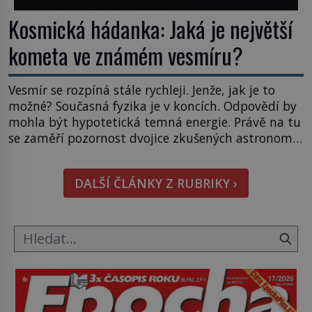
Kosmická hádanka: Jaká je největší
kometa ve známém vesmíru?
Vesmír se rozpíná stále rychleji. Jenže, jak je to
možné? Současná fyzika je v koncích. Odpovědí by
mohla být hypotetická temná energie. Právě na tu
se zaměří pozornost dvojice zkušených astronomů.
Namísto ní ale objeví něco mnohem
hmatatelnějšího. Naprosto rekordní kometu!
DALŠÍ ČLÁNKY Z RUBRIKY ›
Astronomové Pedro Bernardinelli a Gary Bernstein
mravenčí prací zkoumají archivní snímky v rámci
Průzkumu temné energie […]