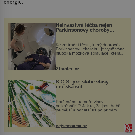
energie.
Neinvazivní léčba nejen
Parkinsonovy choroby
pomocí ultrazvukové
„helmy“
Ke zmírnění třesu, který doprovází
Parkinsonovu chorobu, je využívána
hluboká mozková stimulace, která
však vyžaduje vysoce invazivní
zákrok. Ultrazvuk zase není vhodný
k dostatečně přesnému zacílení ...
21stoleti.cz
S.O.S. pro slabé vlasy:
mořská sůl
Proč máme u moře vlasy
nejkrásnější? Jak to, že jsou hebčí,
pevnější a bohatší už po prvním
vykoupání? Protože sůl obsažená v
mořské vodě má blahodárný vliv.
Nejen na tělo a pokožku, ale i na
nejsemsama.cz
vlasy. ...