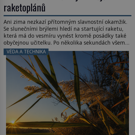
raketoplánů
Ani zima nezkazí přítomným slavnostní okamžik.
Se slunečními brýlemi hledí na startující raketu,
která má do vesmíru vynést kromě posádky také
obyčejnou učitelku. Po několika sekundách všem
ztuhnou úsměvy, stroj totiž exploduje. Jejich
VĚDA A TECHNIKA
konstrukce není z levného kraje, daňové
poplatníky stojí miliardy dolarů. Na druhou stranu
zvládnou jen představitelné věci. Na malé kousky
Název: Columbia První […]