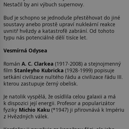
Nestačil by ani výbuch supernovy.
Buď je schopno se jednoduše přestěhovat do jiné
soustavy anebo prostě upraví nukleární reakce
uvnitř hvězdy a katastrofě zabrání. Od tohoto
typu nás potenciálně dělí tisíce let.
Vesmírná Odysea
Román
A. C. Clarkea
(1917-2008) a stejnojmenný
film
Stanleyho Kubricka
(1928-1999) popisuje
setkání civilizace nultého řádu a civilizace řádu III.
kterou zastupuje černý obelisk.
Je natolik vyspělá, že osídlila celou galaxii a má
k dispozici její energii. Profesor a popularizátor
fyziky
Michio Kaku
(*1947) ji přirovnává k Impériu
z Hvězdných válek.