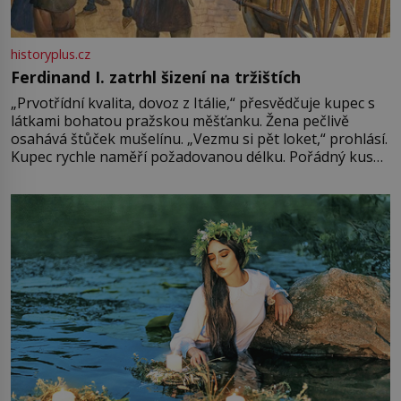
historyplus.cz
Ferdinand I. zatrhl šizení na tržištích
„Prvotřídní kvalita, dovoz z Itálie,“ přesvědčuje kupec s
látkami bohatou pražskou měšťanku. Žena pečlivě
osahává štůček mušelínu. „Vezmu si pět loket,“ prohlásí.
Kupec rychle naměří požadovanou délku. Pořádný kus
mu přitom zůstane za prsty… „Na šaty ho bude málo,
milostpaní. Stačí jenom na sukni,“ zhodnotí švadlena
množství růžového mušelínu. „Ošidili vás, podívejte.“
Vezme do ruky dřevěnou