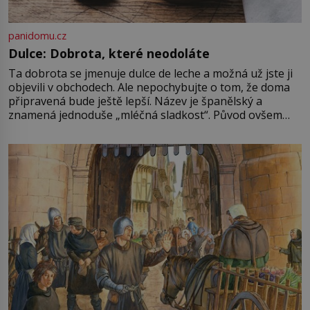
panidomu.cz
Dulce: Dobrota, které neodoláte
Ta dobrota se jmenuje dulce de leche a možná už jste ji
objevili v obchodech. Ale nepochybujte o tom, že doma
připravená bude ještě lepší. Název je španělský a
znamená jednoduše „mléčná sladkost“. Původ ovšem
není úplně jednoznačný, o autorství této receptury se
pře hned několik latinskoamerických zemí a k tomu
Francie, kde se traduje,