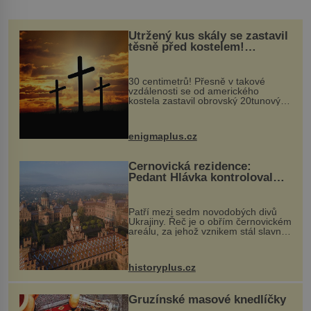
Utržený kus skály se zastavil
těsně před kostelem!
Ochránila ho boží síla?
30 centimetrů! Přesně v takové
vzdálenosti se od amerického
kostela zastavil obrovský 20tunový
balvan, který se v květnu 2014
nečekaně odtrhl od nedaleké skály
při její demolici. Podle místních stojí
enigmaplus.cz
...
Černovická rezidence:
Pedant Hlávka kontroloval
každou cihlu
Patří mezi sedm novodobých divů
Ukrajiny. Řeč je o obřím černovickém
areálu, za jehož vznikem stál slavný
český architekt Josef Hlávka. Ten si
na něm dal mimořádně záležet. Jeho
stavební plány by při ...
historyplus.cz
Gruzínské masové knedlíčky