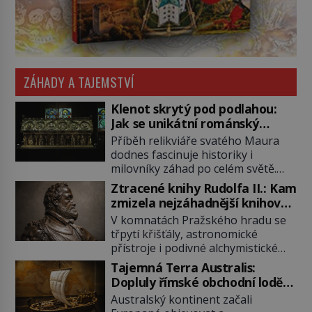
ZÁHADY A TAJEMSTVÍ
Klenot skrytý pod podlahou:
Jak se unikátní románský
poklad dostal do zapadlého
Příběh relikviáře svatého Maura
Bečova?
dodnes fascinuje historiky i
milovníky záhad po celém světě.
Tato románská zlatnická památka
Ztracené knihy Rudolfa II.: Kam
ze 13. století je po českých
zmizela nejzáhadnější knihovna
korunovačních klenotech druhým
Evropy?
V komnatách Pražského hradu se
nejcennějším movitým majetkem v
třpytí křišťály, astronomické
České republice. Přestože byl
přístroje i podivné alchymistické
klenot v roce 1985 po dramatickém
rukopisy. Císař Rudolf II.
pátrání kriminalistů úspěšně
Tajemná Terra Australis:
shromažďuje vše, co souvisí s
nalezen, jeho minulost stále
Dopluly římské obchodní lodě
tajemstvím přírody, hvězd i
obestírá hustá mlha. Otázky, jak
až do Austrálie?
Australský kontinent začali
lidského poznání. Jenže po jeho
přesně se tato […]