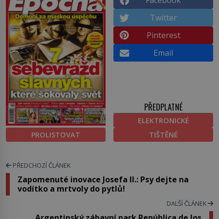
Twitter
Pinterest
Email
PŘEDPLATNÉ
ELEKTRONICKÉ
PROLISTOVAT
TIŠTĚNÉ
PŘEDCHOZÍ ČLÁNEK
Zapomenuté inovace Josefa II.: Psy dejte na
vodítko a mrtvoly do pytlů!
DALŠÍ ČLÁNEK
Argentinský zábavní park República de los