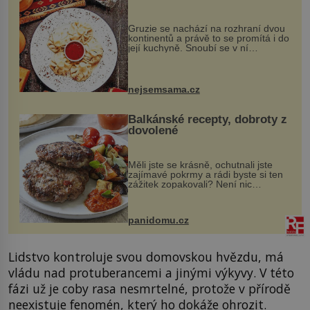
Gruzie se nachází na rozhraní dvou
kontinentů a právě to se promítá i do
její kuchyně. Snoubí se v ní
evropské a asijské chutě a díky tomu
vznikají rozmanité a chuťově bohaté
pokrmy, které rozhodně st...
nejsemsama.cz
Balkánské recepty, dobroty z
dovolené
Měli jste se krásně, ochutnali jste
zajímavé pokrmy a rádi byste si ten
zážitek zopakovali? Není nic
snazšího. Pljeskavica (10 porcí)
Možná jste ji ochutnali na dovolené v
bývalé Jugoslávii, lze ji vi...
panidomu.cz
Lidstvo kontroluje svou domovskou hvězdu, má
vládu nad protuberancemi a jinými výkyvy. V této
fázi už je coby rasa nesmrtelné, protože v přírodě
neexistuje fenomén, který ho dokáže ohrozit.