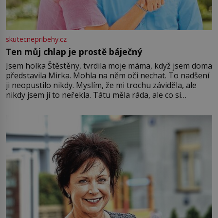
skutecnepribehy.cz
Ten můj chlap je prostě báječný
Jsem holka Štěstěny, tvrdila moje máma, když jsem doma
představila Mirka. Mohla na něm oči nechat. To nadšení
ji neopustilo nikdy. Myslím, že mi trochu záviděla, ale
nikdy jsem jí to neřekla. Tátu měla ráda, ale co si
pamatuji, tak jsme s Mirkem byli zamilovaní mnohem víc.
Jsme spolu moc rádi Tehdy byla jiná doba, když