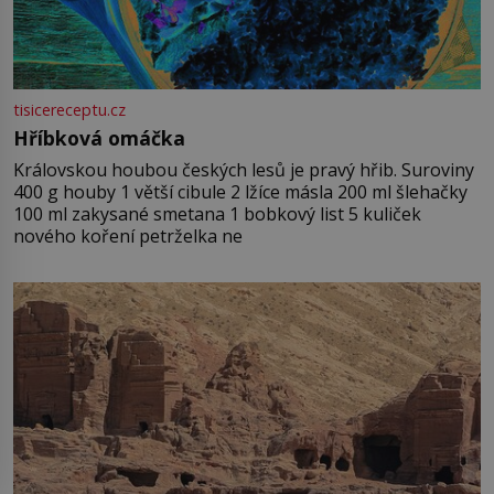
tisicereceptu.cz
Hříbková omáčka
Královskou houbou českých lesů je pravý hřib. Suroviny
400 g houby 1 větší cibule 2 lžíce másla 200 ml šlehačky
100 ml zakysané smetana 1 bobkový list 5 kuliček
nového koření petrželka ne