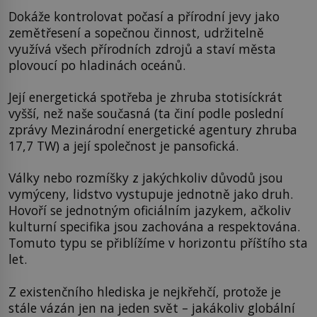
Dokáže kontrolovat počasí a přírodní jevy jako
zemětřesení a sopečnou činnost, udržitelně
využívá všech přírodních zdrojů a staví města
plovoucí po hladinách oceánů.
Její energetická spotřeba je zhruba stotisíckrát
vyšší, než naše současná (ta činí podle poslední
zprávy Mezinárodní energetické agentury zhruba
17,7 TW) a její společnost je pansofická.
Války nebo rozmíšky z jakýchkoliv důvodů jsou
vymýceny, lidstvo vystupuje jednotně jako druh.
Hovoří se jednotným oficiálním jazykem, ačkoliv
kulturní specifika jsou zachována a respektována.
Tomuto typu se přiblížíme v horizontu příštího sta
let.
Z existenčního hlediska je nejkřehčí, protože je
stále vázán jen na jeden svět – jakákoliv globální