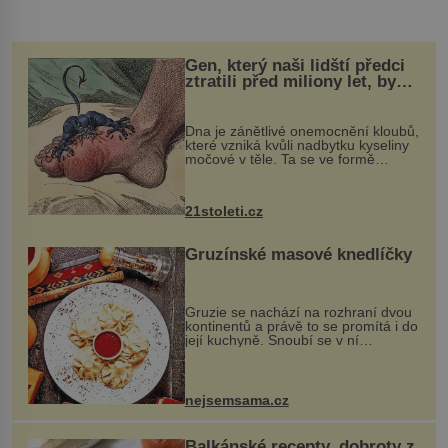
Gen, který naši lidští předci
ztratili před miliony let, by
mohl pomoci s léčbou
„nemoci králů“
Dna je zánětlivé onemocnění kloubů,
které vzniká kvůli nadbytku kyseliny
močové v těle. Ta se ve formě
krystalků ukládá v blízkosti kloubů,
nejčastěji přitom postihuje palce na
nohou, a způsobuje bole...
21stoleti.cz
Gruzínské masové knedlíčky
Gruzie se nachází na rozhraní dvou
kontinentů a právě to se promítá i do
její kuchyně. Snoubí se v ní
evropské a asijské chutě a díky tomu
vznikají rozmanité a chuťově bohaté
pokrmy, které rozhodně st...
nejsemsama.cz
Balkánské recepty, dobroty z