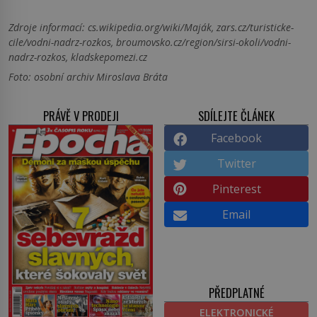
Zdroje informací:
cs.wikipedia.org/wiki/Maják, zars.cz/turisticke-
cile/vodni-nadrz-rozkos, broumovsko.cz/region/sirsi-okoli/vodni-
nadrz-rozkos, kladskepomezi.cz
Foto: osobní archiv Miroslava Bráta
PRÁVĚ V PRODEJI
SDÍLEJTE ČLÁNEK
Facebook
Twitter
Pinterest
Email
PŘEDPLATNÉ
ELEKTRONICKÉ