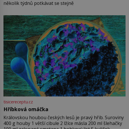
několik týdnů potkávat se stejně
tisicereceptu.cz
Hříbková omáčka
Královskou houbou českých lesů je pravý hřib. Suroviny
400 g houby 1 větší cibule 2 lžíce másla 200 ml šlehačky