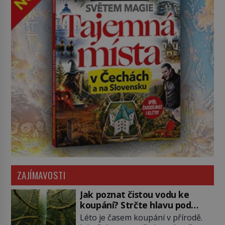
ZAJÍMAVOSTI
Jak poznat čistou vodu ke
koupání? Strčte hlavu pod
hladinu!
Léto je časem koupání v přírodě.