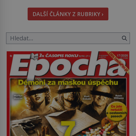
kapesníky nikoli při smutečním obřadu, ale při
pohledu na výši vyměřené podpory
DALŠÍ ČLÁNKY Z RUBRIKY ›
v nezaměstnanosti. Kam vás pozveme? Unikátní
hřbitov, který si vysloužil název „Veselý“, najdeme
v rumunské vesnici Sapanta, nedaleko hranic […]