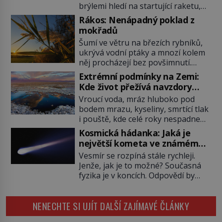
brýlemi hledí na startující raketu,
která má do vesmíru vynést kromě
Rákos: Nenápadný poklad z
posádky také obyčejnou učitelku.
mokřadů
Po několika sekundách všem
Šumí ve větru na březích rybníků,
ztuhnou úsměvy, stroj totiž
ukrývá vodní ptáky a mnozí kolem
exploduje. Jejich konstrukce není
něj procházejí bez povšimnutí.
z levného kraje, daňové poplatníky
Přesto právě rákos pomáhal stavět
stojí miliardy dolarů. Na druhou
Extrémní podmínky na Zemi:
domy, vyrábět lodě, zapisovat první
stranu zvládnou jen představitelné
Kde život přežívá navzdory
texty a inspiroval řadu pověstí.
věci. Na malé kousky Název:
všemu
Vroucí voda, mráz hluboko pod
Tato skromná, ale užitečná
Columbia První […]
bodem mrazu, kyseliny, smrtící tlak
rostlina provází člověka už tisíce
i pouště, kde celé roky nespadne
let. Většina lidí vnímá rákos jen jako
jediná kapka deště. Na první
obyčejnou kulisu letního koupání.
Kosmická hádanka: Jaká je
pohled místa, kde nemůže
Stačí se však podívat […]
největší kometa ve známém
existovat vůbec nic. Přesto právě
vesmíru?
Vesmír se rozpíná stále rychleji.
tady vědci objevují organismy,
Jenže, jak je to možné? Současná
které posouvají hranice života.
fyzika je v koncích. Odpovědí by
Každý nový nález mění naše
mohla být hypotetická temná
představy o tom, co všechno
energie. Právě na tu se zaměří
dokáže příroda a napovídá, kde
NENECHTE SI UJÍT DALŠÍ ZAJÍMAVÉ ČLÁNKY
pozornost dvojice zkušených
bychom jednou […]
astronomů. Namísto ní ale objeví