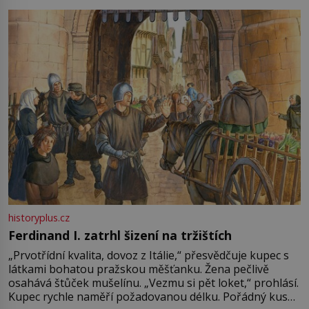
pře hned několik latinskoamerických zemí a k tomu
Francie, kde se traduje,
historyplus.cz
Ferdinand I. zatrhl šizení na tržištích
„Prvotřídní kvalita, dovoz z Itálie,“ přesvědčuje kupec s
látkami bohatou pražskou měšťanku. Žena pečlivě
osahává štůček mušelínu. „Vezmu si pět loket,“ prohlásí.
Kupec rychle naměří požadovanou délku. Pořádný kus