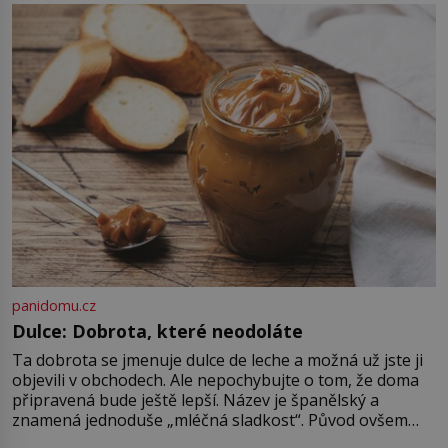
něco mnohem hmatatelnějšího.
Naprosto rekordní kometu!
Astronomové Pedro Bernardinelli a
Gary Bernstein mravenčí prací
zkoumají archivní snímky v rámci
Průzkumu temné energie […]
panidomu.cz
Dulce: Dobrota, které neodoláte
Ta dobrota se jmenuje dulce de leche a možná už jste ji
objevili v obchodech. Ale nepochybujte o tom, že doma
připravená bude ještě lepší. Název je španělský a
znamená jednoduše „mléčná sladkost“. Původ ovšem
není úplně jednoznačný, o autorství této receptury se