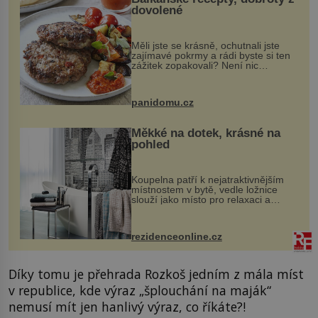
dovolené
Měli jste se krásně, ochutnali jste
zajímavé pokrmy a rádi byste si ten
zážitek zopakovali? Není nic
snazšího. Pljeskavica (10 porcí)
Možná jste ji ochutnali na dovolené v
bývalé Jugoslávii, lze ji vi...
panidomu.cz
Měkké na dotek, krásné na
pohled
Koupelna patří k nejatraktivnějším
místnostem v bytě, vedle ložnice
slouží jako místo pro relaxaci a
odpočinek. Koupelnový textil –
ručníky, osušky a koberečky –
mohou jako mávnutím kouzelného
rezidenceonline.cz
proutku...
Díky tomu je přehrada Rozkoš jedním z mála míst
v republice, kde výraz „šplouchání na maják“
nemusí mít jen hanlivý výraz, co říkáte?!