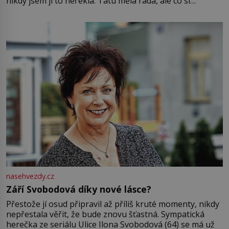
nikdy jsem jí to neřekla. Tátu měla ráda, ale co si
pamatuji, tak jsme s Mirkem byli zamilovaní mnohem víc.
Jsme spolu moc rádi Tehdy byla jiná doba, když
nasehvezdy.cz
Září Svobodová díky nové lásce?
Přestože jí osud připravil až příliš kruté momenty, nikdy
nepřestala věřit, že bude znovu šťastná. Sympatická
herečka ze seriálu Ulice Ilona Svobodová (64) se má už