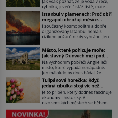
Jak však poznat, že je voda v řece,
rybníku, jezeře čistá? Jistě, máte
možnost využít informace
Istanbul v plamenech: Proč obří
hygieniků či podrobit křížovému
megapoli ohrožují měsíce
výslechu provozovatele přírodního
smaženého lilku?
I současný kosmopolitní a dobře
koupaliště. Existuje ale ještě jiná
organizovaný Istanbul nemá s
alternativa. Jaká? Podívat se pod
rizikem požárů nikdy vyhráno. Jen
hladinu a zjistit, kdo si onu
těžko si tak člověk dokáže
konkrétní vodní lokalitu oblíbil už
představit, jaká požární rizika
dávno před vámi. Říká se jim
Město, které pohlcuje moře:
skrýval Istanbul časů minulých. Jak
bioindikátory […]
Jak slavný Dunwich mizí pod
čelilo město v minulosti potenciální
hladinou
Na východním pobřeží Anglie leží
ohnivé katastrofě a proč jsou zde
místo, které vypadá nenápadně.
stále tolik obávány měsíce
Jen málokdo by dnes hádal, že
smaženého lilku? První hasičský
právě zde kdysi stojí jeden z
sbor se v Istanbulu objevuje v roce
Tulipánová horečka: Když
nejvýznamnějších anglických
1714 a […]
jediná cibulka stojí víc než
přístavů. Středověký Dunwich
honosný dům
Je to příběh, který dodnes fascinuje
soupeří svým významem s
ekonomy i historiky. V
Londýnem, pyšní se kostely,
nizozemských městech se během
kláštery i rušnými tržišti. Pak se ale
několika měsíců obyčejná cibulka
příroda obrátí proti němu. Bouře,
tulipánu mění v jednu z nejdražších
mořská eroze a postupující pobřeží