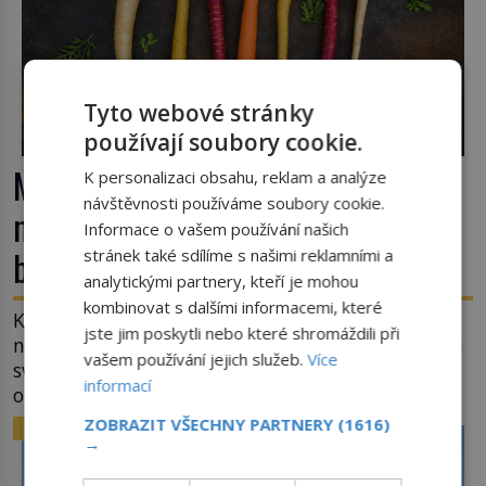
Tyto webové stránky
používají soubory cookie.
Mrkev není jen oranžová. Její
K personalizaci obsahu, reklam a analýze
návštěvnosti používáme soubory cookie.
neuvěřitelný příběh začíná fialovou
Informace o vašem používání našich
barvou
stránek také sdílíme s našimi reklamními a
analytickými partnery, kteří je mohou
kombinovat s dalšími informacemi, které
Když dnes vytáhneme ze země mrkev, většina z
jste jim poskytli nebo které shromáždili při
nás očekává sytě oranžový kořen. Jenže po většinu
vašem používání jejich služeb.
Více
své historie je mrkev všechno možné, jen ne
informací
oranžová. Je fialová, žlutá, bílá, někdy dokonce
téměř černá. Až díky stovkám let pečlivého
ZOBRAZIT VŠECHNY PARTNERY
(1616)
ZAJÍMAVOSTI
šlechtění se z ní stává zelenina, bez které si českou
→
zahradu ani nedokážeme představit. Její příběh je