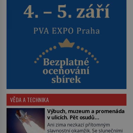
VĚDA A TECHNIKA
Výbuch, muzeum a promenáda
v ulicích. Pět osudů
nejslavnějších raketoplánů
Ani zima nezkazí přítomným
slavnostní okamžik. Se slunečními