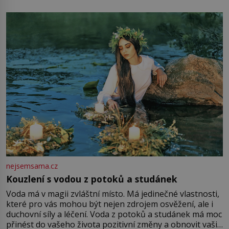
mu přitom zůstane za prsty… „Na šaty ho bude málo,
milostpaní. Stačí jenom na sukni,“ zhodnotí švadlena
množství růžového mušelínu. „Ošidili vás, podívejte.“
Vezme do ruky dřevěnou
nejsemsama.cz
Kouzlení s vodou z potoků a studánek
Voda má v magii zvláštní místo. Má jedinečné vlastnosti,
které pro vás mohou být nejen zdrojem osvěžení, ale i
duchovní síly a léčení. Voda z potoků a studánek má moc
přinést do vašeho života pozitivní změny a obnovit vaši