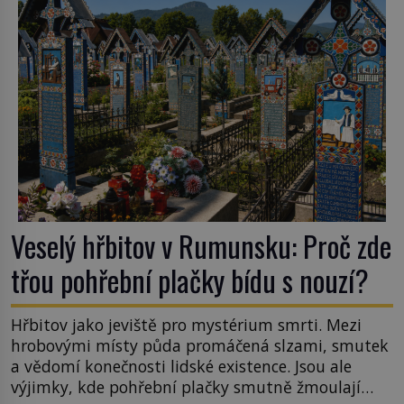
tsunami si […]
Veselý hřbitov v Rumunsku: Proč zde
třou pohřební plačky bídu s nouzí?
Hřbitov jako jeviště pro mystérium smrti. Mezi
hrobovými místy půda promáčená slzami, smutek
a vědomí konečnosti lidské existence. Jsou ale
výjimky, kde pohřební plačky smutně žmoulají