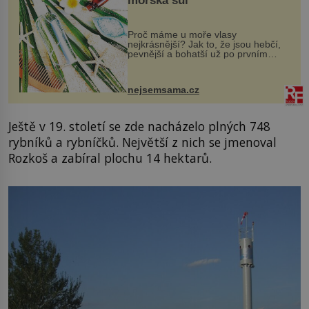
mořská sůl
Proč máme u moře vlasy
nejkrásnější? Jak to, že jsou hebčí,
pevnější a bohatší už po prvním
vykoupání? Protože sůl obsažená v
mořské vodě má blahodárný vliv.
Nejen na tělo a pokožku, ale i na
nejsemsama.cz
vlasy. ...
Ještě v 19. století se zde nacházelo plných 748
rybníků a rybníčků. Největší z nich se jmenoval
Rozkoš a zabíral plochu 14 hektarů.