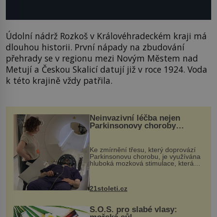
Údolní nádrž Rozkoš v Královéhradeckém kraji má
dlouhou historii. První nápady na zbudování
přehrady se v regionu mezi Novým Městem nad
Metují a Českou Skalicí datují již v roce 1924. Voda
k této krajině vždy patřila.
Neinvazivní léčba nejen
Parkinsonovy choroby
pomocí ultrazvukové
„helmy“
Ke zmírnění třesu, který doprovází
Parkinsonovu chorobu, je využívána
hluboká mozková stimulace, která
však vyžaduje vysoce invazivní
zákrok. Ultrazvuk zase není vhodný
k dostatečně přesnému zacílení ...
21stoleti.cz
S.O.S. pro slabé vlasy: