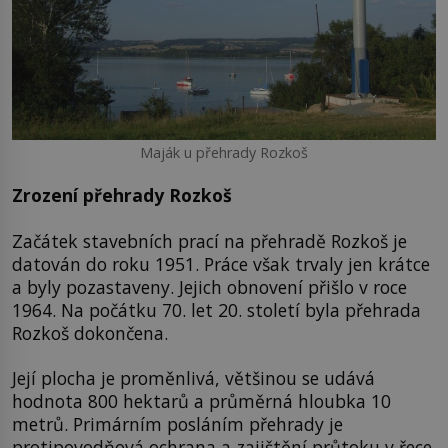
Maják u přehrady Rozkoš
Zrození přehrady Rozkoš
Začátek stavebních prací na přehradě Rozkoš je
datován do roku 1951. Práce však trvaly jen krátce
a byly pozastaveny. Jejich obnovení přišlo v roce
1964. Na počátku 70. let 20. století byla přehrada
Rozkoš dokončena.
Její plocha je proměnlivá, většinou se udává
hodnota 800 hektarů a průměrná hloubka 10
metrů. Primárním posláním přehrady je
protipovodňová ochrana a zajištění průtoku v řece