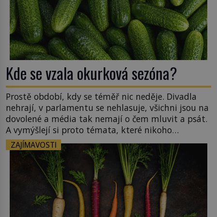
Kde se vzala okurková sezóna?
Prostě období, kdy se téměř nic neděje. Divadla
nehrají, v parlamentu se nehlasuje, všichni jsou na
dovolené a média tak nemají o čem mluvit a psát.
A vymýšlejí si proto témata, které nikoho
nezajímají. Proč je však ona letní doba spojovaná
ZAJÍMAVOSTI
zrovna s okurkami? Okurkovou sezónu známe už
od poloviny 19. století, ovšem jako Češi […]