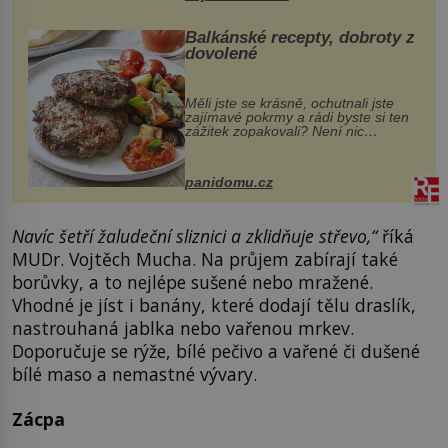
Balkánské recepty, dobroty z
dovolené
Měli jste se krásně, ochutnali jste
zajímavé pokrmy a rádi byste si ten
zážitek zopakovali? Není nic
snazšího. Pljeskavica (10 porcí)
Možná jste ji ochutnali na dovolené v
bývalé Jugoslávii, lze ji vi...
panidomu.cz
Navíc šetří žaludeční sliznici a zklidňuje střevo,“
říká
MUDr. Vojtěch Mucha. Na průjem zabírají také
borůvky, a to nejlépe sušené nebo mražené.
Vhodné je jíst i banány, které dodají tělu draslík,
nastrouhaná jablka nebo vařenou mrkev.
Doporučuje se rýže, bílé pečivo a vařené či dušené
bílé maso a nemastné vývary.
Zácpa