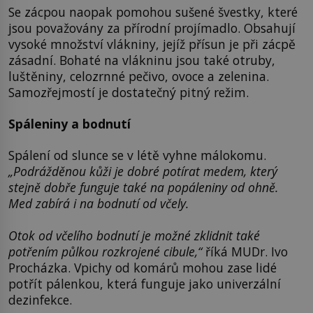
Se zácpou naopak pomohou sušené švestky, které
jsou považovány za přírodní projímadlo. Obsahují
vysoké množství vlákniny, jejíž přísun je při zácpě
zásadní. Bohaté na vlákninu jsou také otruby,
luštěniny, celozrnné pečivo, ovoce a zelenina.
Samozřejmostí je dostatečný pitný režim.
Spáleniny a bodnutí
Spálení od slunce se v létě vyhne málokomu.
„Podrážděnou kůži je dobré potírat medem, který
stejně dobře funguje také na popáleniny od ohně.
Med zabírá i na bodnutí od včely.
Otok od včelího bodnutí je možné zklidnit také
potřením půlkou rozkrojené cibule,“
říká MUDr. Ivo
Procházka. Vpichy od komárů mohou zase lidé
potřít pálenkou, která funguje jako univerzální
dezinfekce.