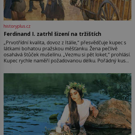
historyplus.cz
Ferdinand I. zatrhl šizení na tržištích
„Prvotřídní kvalita, dovoz z Itálie,“ přesvědčuje kupec s
látkami bohatou pražskou měšťanku. Žena pečlivě
osahává štůček mušelínu. „Vezmu si pět loket,“ prohlásí.
Kupec rychle naměří požadovanou délku. Pořádný kus
mu přitom zůstane za prsty… „Na šaty ho bude málo,
milostpaní. Stačí jenom na sukni,“ zhodnotí švadlena
množství růžového mušelínu. „Ošidili vás, podívejte.“
Vezme do ruky dřevěnou