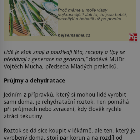
Proč máme u moře vlasy
nejkrásnější? Jak to, že jsou hebčí,
pevnější a bohatší už po prvním
vykoupání? Protože sůl obsažená v
mořské vodě má blahodárný vliv.
Nejen na tělo a pokožku, ale i na
nejsemsama.cz
vlasy. ...
Lidé je však znají a používají léta, recepty a tipy se
předávají z generace na generaci,“
dodává MUDr.
Vojtěch Mucha, předseda Mladých praktiků.
Průjmy a dehydratace
Jedním z přípravků, který si mohou lidé vyrobit
sami doma, je rehydratační roztok. Ten pomáhá
při průjmech nebo zvracení, kdy člověk rychle
ztrácí tekutiny.
Roztok se dá sice koupit v lékárně, ale ten, který je
vyrobený doma, stojí pár korun a na rozdíl od