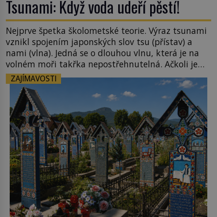
Tsunami: Když voda udeří pěstí!
Nejprve špetka školometské teorie. Výraz tsunami
vznikl spojením japonských slov tsu (přístav) a
nami (vlna). Jedná se o dlouhou vlnu, která je na
volném moři takřka nepostřehnutelná. Ačkoli je
vlnová délka tsunami i 300 kilometrů, výška vlny
ZAJÍMAVOSTI
na volném moři je maximálně 1,5 metru. Máme se
podobné obří vlny obávat i v Evropě? Vznik
tsunami si […]