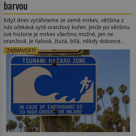
barvou
Když dnes vytáhneme ze země mrkev, většina z
nás očekává sytě oranžový kořen. Jenže po většinu
své historie je mrkev všechno možné, jen ne
oranžová. Je fialová, žlutá, bílá, někdy dokonce
téměř černá. Až díky stovkám let pečlivého
ZAJÍMAVOSTI
šlechtění se z ní stává zelenina, bez které si českou
zahradu ani nedokážeme představit. Její příběh je
[…]