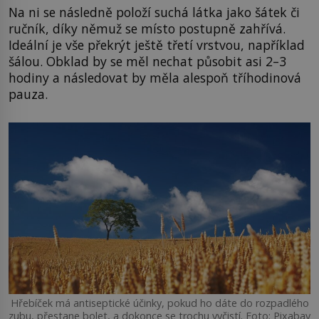
Na ni se následně položí suchá látka jako šátek či
ručník, díky němuž se místo postupně zahřívá.
Ideální je vše překrýt ještě třetí vrstvou, například
šálou. Obklad by se měl nechat působit asi 2–3
hodiny a následovat by měla alespoň tříhodinová
pauza.
Hřebíček má antiseptické účinky, pokud ho dáte do rozpadlého
zubu, přestane bolet, a dokonce se trochu vyčistí. Foto: Pixabay