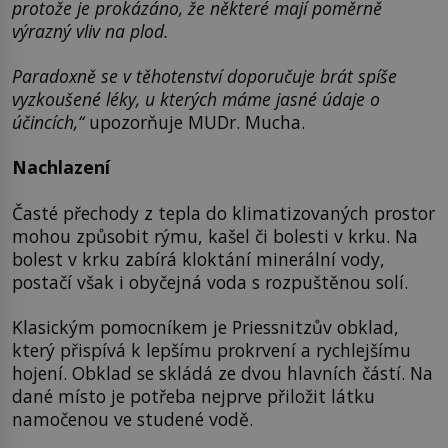
protože je prokázáno, že některé mají poměrně
výrazný vliv na plod.
Paradoxně se v těhotenství doporučuje brát spíše
vyzkoušené léky, u kterých máme jasné údaje o
účincích,“
upozorňuje MUDr. Mucha.
Nachlazení
Časté přechody z tepla do klimatizovaných prostor
mohou způsobit rýmu, kašel či bolesti v krku. Na
bolest v krku zabírá kloktání minerální vody,
postačí však i obyčejná voda s rozpuštěnou solí.
Klasickým pomocníkem je Priessnitzův obklad,
který přispívá k lepšímu prokrvení a rychlejšímu
hojení. Obklad se skládá ze dvou hlavních částí. Na
dané místo je potřeba nejprve přiložit látku
namočenou ve studené vodě.