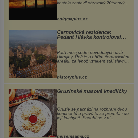
kostela zastavil obrovský 20tunový
balvan, který se v květnu 2014
nečekaně odtrhl od nedaleké skály
při její demolici. Podle místních stojí
enigmaplus.cz
...
Černovická rezidence:
Pedant Hlávka kontroloval
každou cihlu
Patří mezi sedm novodobých divů
Ukrajiny. Řeč je o obřím černovickém
areálu, za jehož vznikem stál slavný
český architekt Josef Hlávka. Ten si
na něm dal mimořádně záležet. Jeho
stavební plány by při ...
historyplus.cz
Gruzínské masové knedlíčky
Gruzie se nachází na rozhraní dvou
kontinentů a právě to se promítá i do
její kuchyně. Snoubí se v ní
evropské a asijské chutě a díky tomu
vznikají rozmanité a chuťově bohaté
pokrmy, které rozhodně st...
nejsemsama.cz