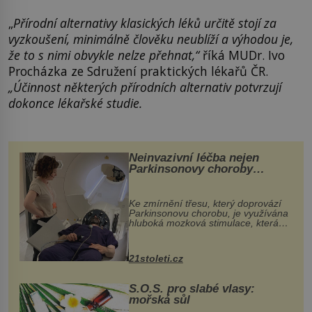
„
Přírodní alternativy klasických léků určitě stojí za
vyzkoušení, minimálně člověku neublíží a výhodou je,
že to s nimi obvykle nelze přehnat,“
říká MUDr. Ivo
Procházka ze Sdružení praktických lékařů ČR.
„Účinnost některých přírodních alternativ potvrzují
dokonce lékařské studie.
Neinvazivní léčba nejen
Parkinsonovy choroby
pomocí ultrazvukové
„helmy“
Ke zmírnění třesu, který doprovází
Parkinsonovu chorobu, je využívána
hluboká mozková stimulace, která
však vyžaduje vysoce invazivní
zákrok. Ultrazvuk zase není vhodný
k dostatečně přesnému zacílení ...
21stoleti.cz
S.O.S. pro slabé vlasy:
mořská sůl