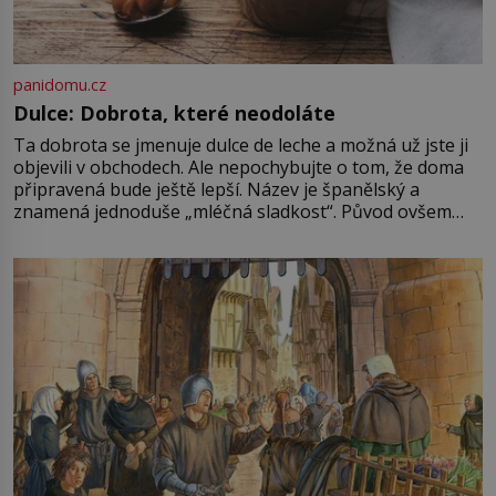
panidomu.cz
Dulce: Dobrota, které neodoláte
Ta dobrota se jmenuje dulce de leche a možná už jste ji
objevili v obchodech. Ale nepochybujte o tom, že doma
připravená bude ještě lepší. Název je španělský a
znamená jednoduše „mléčná sladkost“. Původ ovšem
není úplně jednoznačný, o autorství této receptury se
pře hned několik latinskoamerických zemí a k tomu
Francie, kde se traduje,