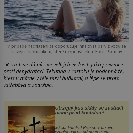
V případě nachlazení se doporučuje inhalovat páry z vody se
šalvějí a heřmánkem, které rozpouští hlen. Foto: Pixabay
„
Roztok se dá pít i ve velkých vedrech jako prevence
proti dehydrataci. Tekutina v roztoku je podobná té,
kterou máme v těle mezi buňkami, a lépe se proto
vstřebává a zadržuje.
Utržený kus skály se zastavil
těsně před kostelem!
Ochránila ho boží síla?
30 centimetrů! Přesně v takové
vzdálenosti se od amerického