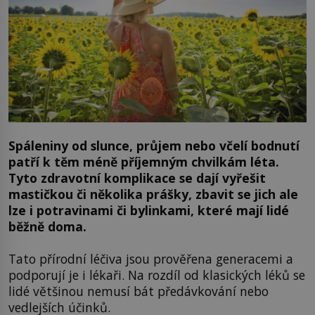
Spáleniny od slunce, průjem nebo včelí bodnutí
patří k těm méně příjemným chvilkám léta.
Tyto zdravotní komplikace se dají vyřešit
mastičkou či několika prášky, zbavit se jich ale
lze i potravinami či bylinkami, které mají lidé
běžně doma.
Tato přírodní léčiva jsou prověřena generacemi a
podporují je i lékaři. Na rozdíl od klasických léků se
lidé většinou nemusí bát předávkování nebo
vedlejších účinků.