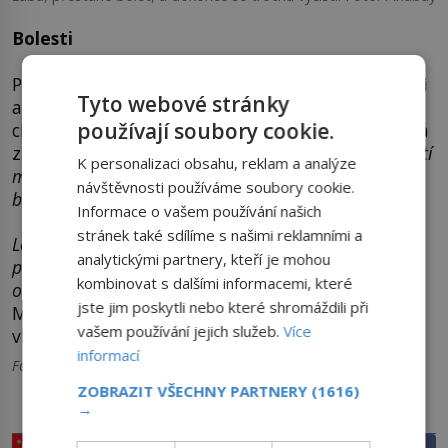
Bolesti
Priessnitzův obklad mohou lidé použít i na bolesti
Tyto webové stránky
a záněty svalů, kloubů a šlach. Taktéž zlepšuje
používají soubory cookie.
cirkulaci krve například při trombózách a pomáhá
zmírňovat modřiny a otoky.
„Podle mých zkušeností
K personalizaci obsahu, reklam a analýze
má poměrně dobré účinky a není třeba se ho nějak
návštěvnosti používáme soubory cookie.
bát.
Informace o vašem používání našich
stránek také sdílíme s našimi reklamními a
Léčivé konopí, které neobsahuje THC, nemá žádné
analytickými partnery, kteří je mohou
psychotropní účinky a dá se sehnat například v
kombinovat s dalšími informacemi, které
obchodech se zdravou výživou,“
říká MUDr. Vojtěch
jste jim poskytli nebo které shromáždili při
Mucha. Jako první pomoc při bolesti zubů je pak
vašem používání jejich služeb.
Více
vhodné žvýkat hřebíček.
informací
Foto: Úvodní foto: Pixabay
ZOBRAZIT VŠECHNY PARTNERY
(1616)
→
PRÁVĚ V PRODEJI
SDÍLEJTE ČLÁNEK