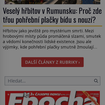
Veselý hřbitov v Rumunsku: Proč zde
třou pohřební plačky bídu s nouzí?
Hřbitov jako jeviště pro mystérium smrti. Mezi
hrobovými místy půda promáčená slzami, smutek
a vědomí konečnosti lidské existence. Jsou ale
výjimky, kde pohřební plačky smutně žmoulají
kapesníky nikoli při smutečním obřadu, ale při
pohledu na výši vyměřené podpory
DALŠÍ ČLÁNKY Z RUBRIKY ›
v nezaměstnanosti. Kam vás pozveme? Unikátní
hřbitov, který si vysloužil název „Veselý“, najdeme
v rumunské vesnici Sapanta, nedaleko hranic […]