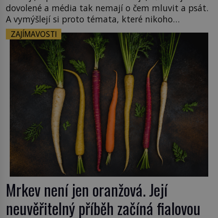
dovolené a média tak nemají o čem mluvit a psát.
A vymýšlejí si proto témata, které nikoho
nezajímají. Proč je však ona letní doba spojovaná
ZAJÍMAVOSTI
zrovna s okurkami? Okurkovou sezónu známe už
od poloviny 19. století, ovšem jako Češi […]
Mrkev není jen oranžová. Její
neuvěřitelný příběh začíná fialovou