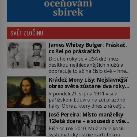
SVĚT ZLOČINU
James Whitey Bulger: Práskač,
co šel po práskačích
Dlouhé roky se v USA drží mezi
desítkou nejhledanějších mužů a
dopracuje to až na číslo dvě – hned
po Usámovi bin Ládinovi (1957–
Krádež Mony Lisy: Nejslavnější
2011). To je James „Whitey“ Bulger
obraz světa zůstane dva roky
(1929–2018) viněný ze spoluúčasti
nezvěstný
V pondělí 21. srpna 1911 visí v
na 19 vraždách, vydírání a lichvy. A
pařížském Louvru na zdi prázdné
samozřejmě, krom toho je ještě
háky. Obraz, který dnes zná celý
drogový dealer, který neváhá
svět, je pryč. Zpočátku si nikdo
odstranit z cesty všechny práskače,
José Pereira: Místo manželky
nemyslí, že jde o krádež.
zatímco […]
12letá dcera – a sousedi o všem
Zaměstnanci jsou přesvědčeni, že
vědí!
Píše se rok 2010. Muž v bílé košili
Mona Lisa je jen v restaurátorské
systematicky listuje kartotékou
dílně nebo u fotografa. Když se