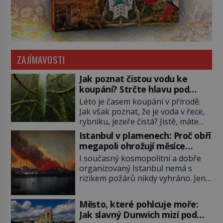
ZAJÍMAVOSTI
Jak poznat čistou vodu ke
koupání? Strčte hlavu pod
hladinu!
Léto je časem koupání v přírodě.
Jak však poznat, že je voda v řece,
rybníku, jezeře čistá? Jistě, máte
možnost využít informace
Istanbul v plamenech: Proč obří
hygieniků či podrobit křížovému
megapoli ohrožují měsíce
výslechu provozovatele přírodního
smaženého lilku?
I současný kosmopolitní a dobře
koupaliště. Existuje ale ještě jiná
organizovaný Istanbul nemá s
alternativa. Jaká? Podívat se pod
rizikem požárů nikdy vyhráno. Jen
hladinu a zjistit, kdo si onu
těžko si tak člověk dokáže
konkrétní vodní lokalitu oblíbil už
představit, jaká požární rizika
dávno před vámi. Říká se jim
Město, které pohlcuje moře:
skrýval Istanbul časů minulých. Jak
bioindikátory […]
Jak slavný Dunwich mizí pod
čelilo město v minulosti potenciální