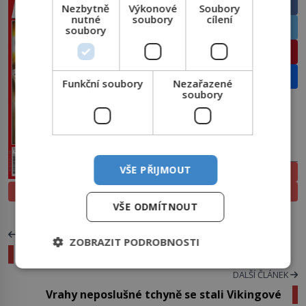
Facebook
Nezbytně
Výkonové
Soubory
nutné
soubory
cílení
Twitter
soubory
Pinterest
Email
Funkční soubory
Nezařazené
soubory
PŘEDPLATNÉ
VŠE PŘIJMOUT
ELEKTRONICKÉ
PROLISTOVAT
TIŠTĚNÉ
VŠE ODMÍTNOUT
PŘEDCHOZÍ ČLÁNEK
ZOBRAZIT PODROBNOSTI
Pedro Alberto Vargas: Vrah číhá na balkoně
DALŠÍ ČLÁNEK
Vrahy neposlušné tchyně se stali Vikingové