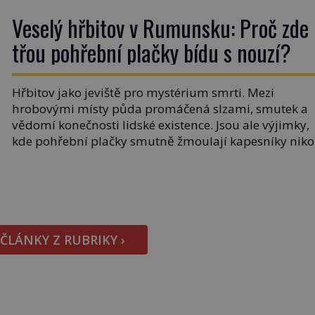
Veselý hřbitov v Rumunsku: Proč zde
třou pohřební plačky bídu s nouzí?
Hřbitov jako jeviště pro mystérium smrti. Mezi
hrobovými místy půda promáčená slzami, smutek a
vědomí konečnosti lidské existence. Jsou ale výjimky,
kde pohřební plačky smutně žmoulají kapesníky niko
při smutečním obřadu, ale při pohledu na výši
vyměřené podpory v nezaměstnanosti. Kam vás
pozveme? Unikátní hřbitov, který si vysloužil název
„Veselý“, najdeme v rumunské vesnici Sapanta,
nedaleko hranic […]
 ČLÁNKY Z RUBRIKY ›