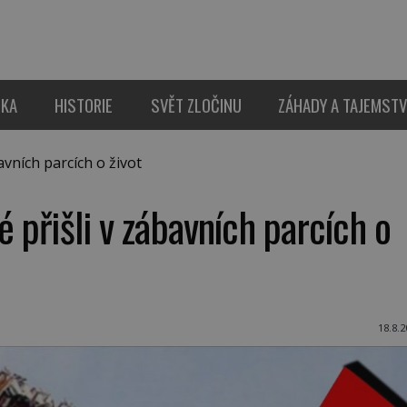
IKA
HISTORIE
SVĚT ZLOČINU
ZÁHADY A TAJEMSTV
avních parcích o život
é přišli v zábavních parcích o
18.8.2