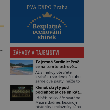
li
ZÁHADY A TAJEMSTVÍ
Tajemná Sardinie: Proč
se na tomto ostrově
nedoporučuje pytlovat
Až si někdy otevřete
„mořské brambory“?
krabičku sardinek či tubu
sardelové pasty, může to
být i lehké pozvání na
Klenot skrytý pod
cestu do srdce
podlahou: Jak se unikátní
Středozemního moře, na
románský poklad dostal
Příběh relikviáře svatého
ostrov hrdých Sardů.
do zapadlého Bečova?
Maura dodnes fascinuje
Věděli jste, že to byl právě
historiky i milovníky záhad
italský ostrov Sardinie,