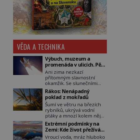
VĚDA A TECHNIKA
Výbuch, muzeum a
promenáda v ulicích. Pět
osudů nejslavnějších
Ani zima nezkazí
raketoplánů
přítomným slavnostní
okamžik. Se slunečními
brýlemi hledí na startující
Rákos: Nenápadný
raketu, která má do
poklad z mokřadů
vesmíru vynést kromě
Šumí ve větru na březích
posádky také obyčejnou
rybníků, ukrývá vodní
učitelku. Po několika
ptáky a mnozí kolem něj
sekundách všem ztuhnou
procházejí bez povšimnutí.
úsměvy, stroj totiž
Extrémní podmínky na
Přesto právě rákos
exploduje. Jejich
Zemi: Kde život přežívá
pomáhal stavět domy,
konstrukce není z levného
navzdory všemu
Vroucí voda, mráz hluboko
vyrábět lodě, zapisovat
kraje, daňové poplatníky