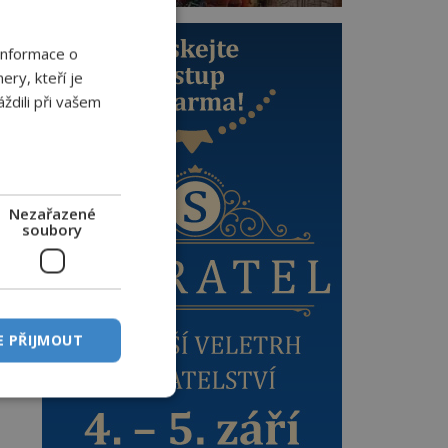
Informace o
ery, kteří je
ždili při vašem
y
Nezařazené
soubory
E PŘIJMOUT
e