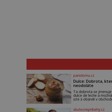
panidomu.cz
Dulce: Dobrota, kte
neodoláte
Ta dobrota se jmenuje
dulce de leche a možná
jste ji objevili v obchod
Ale nepochybujte o to
že doma připravená b
skutecnepribehy.cz
ještě lepší. Název je