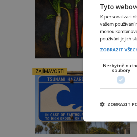
Tyto webové
K personalizaci o
vašem používání na
mohou kombinovat 
používání jejich s
ZOBRAZIT VŠE
Nezbytně nutn
soubory
ZAJÍMAVOSTI
ZOBRAZIT P