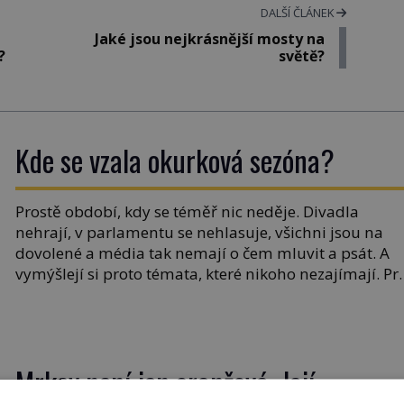
DALŠÍ ČLÁNEK
Jaké jsou nejkrásnější mosty na
y?
světě?
Kde se vzala okurková sezóna?
Prostě období, kdy se téměř nic neděje. Divadla
nehrají, v parlamentu se nehlasuje, všichni jsou na
dovolené a média tak nemají o čem mluvit a psát. A
vymýšlejí si proto témata, které nikoho nezajímají. Pr
je však ona letní doba spojovaná zrovna s okurkami?
Okurkovou sezónu známe už od poloviny 19. století,
ovšem jako Češi […]
Mrkev není jen oranžová. Její