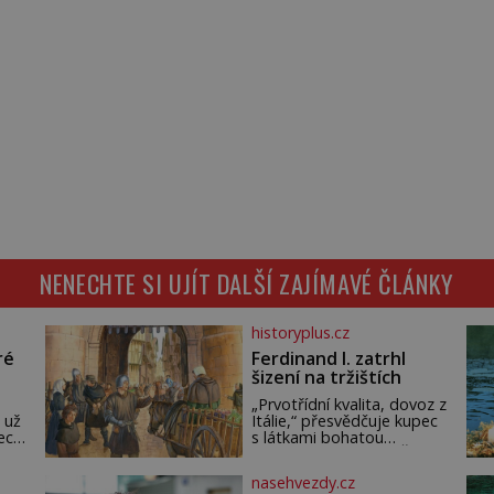
NENECHTE SI UJÍT DALŠÍ ZAJÍMAVÉ ČLÁNKY
historyplus.cz
ré
Ferdinand I. zatrhl
šizení na tržištích
„Prvotřídní kvalita, dovoz z
 už
Itálie,“ přesvědčuje kupec
ech.
s látkami bohatou
m,
pražskou měšťanku. Žena
ude
pečlivě osahává štůček
nasehvezdy.cz
mušelínu. „Vezmu si pět