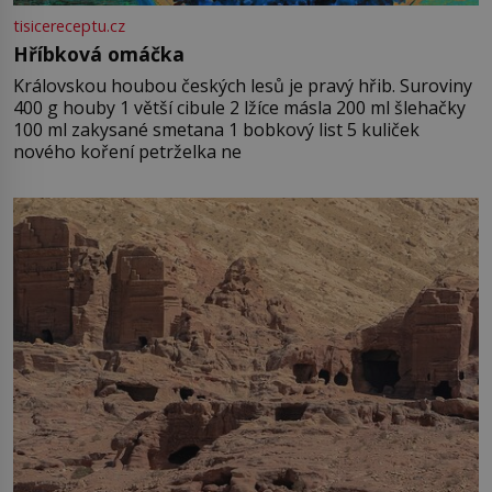
tisicereceptu.cz
Hříbková omáčka
Královskou houbou českých lesů je pravý hřib. Suroviny
400 g houby 1 větší cibule 2 lžíce másla 200 ml šlehačky
100 ml zakysané smetana 1 bobkový list 5 kuliček
nového koření petrželka ne