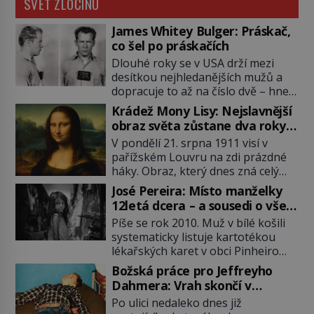
SVĚT ZLOČINU
James Whitey Bulger: Práskač,
co šel po práskačích
Dlouhé roky se v USA drží mezi
desítkou nejhledanějších mužů a
dopracuje to až na číslo dvě – hned
po Usámovi bin Ládinovi (1957–
Krádež Mony Lisy: Nejslavnější
2011). To je James „Whitey“ Bulger
obraz světa zůstane dva roky
(1929–2018) viněný ze spoluúčasti
nezvěstný
V pondělí 21. srpna 1911 visí v
na 19 vraždách, vydírání a lichvy. A
pařížském Louvru na zdi prázdné
samozřejmě, krom toho je ještě
háky. Obraz, který dnes zná celý
drogový dealer, který neváhá
svět, je pryč. Zpočátku si nikdo
odstranit z cesty všechny práskače,
José Pereira: Místo manželky
nemyslí, že jde o krádež.
zatímco […]
12letá dcera – a sousedi o všem
Zaměstnanci jsou přesvědčeni, že
vědí!
Píše se rok 2010. Muž v bílé košili
Mona Lisa je jen v restaurátorské
systematicky listuje kartotékou
dílně nebo u fotografa. Když se
lékařských karet v obci Pinheiro
ukáže pravda, propukne jeden z
ležící asi 20 kilometrů od farmy s
největších honů na zloděje v […]
Božská práce pro Jeffreyho
podivínským majitelem. Něco tu
Dahmera: Vrah skončí v
nesedí. Ledaže… Ledaže by ta
tratolišti krve ve vězeňských
Po ulici nedaleko dnes již
mladá dívka z farmy byla ne