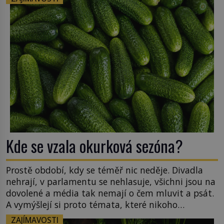
Kde se vzala okurková sezóna?
Prostě období, kdy se téměř nic neděje. Divadla
nehrají, v parlamentu se nehlasuje, všichni jsou na
dovolené a média tak nemají o čem mluvit a psát.
A vymýšlejí si proto témata, které nikoho
nezajímají. Proč je však ona letní doba spojovaná
ZAJÍMAVOSTI