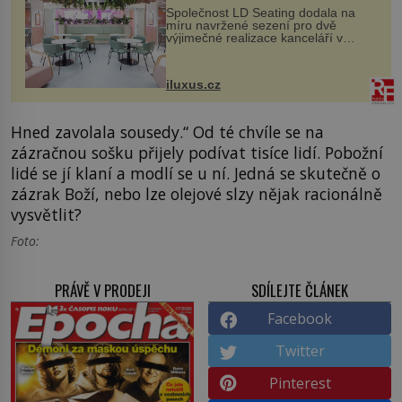
Společnost LD Seating dodala na
míru navržené sezení pro dvě
výjimečné realizace kanceláří v
areálu MediaCityUK v anglickém
Salfordu – konkrétně do budov Blue
Tower a Orange Tower. Komplex
iluxus.cz
budov Media...
Hned zavolala sousedy.“ Od té chvíle se na
zázračnou sošku přijely podívat tisíce lidí. Pobožní
lidé se jí klaní a modlí se u ní. Jedná se skutečně o
zázrak Boží, nebo lze olejové slzy nějak racionálně
vysvětlit?
Foto:
PRÁVĚ V PRODEJI
SDÍLEJTE ČLÁNEK
Facebook
Twitter
Pinterest