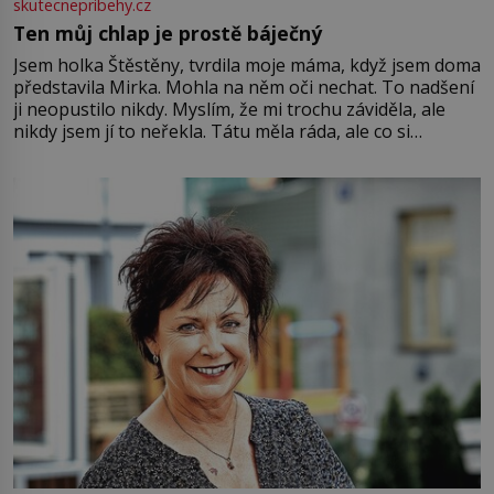
skutecnepribehy.cz
Ten můj chlap je prostě báječný
Jsem holka Štěstěny, tvrdila moje máma, když jsem doma
představila Mirka. Mohla na něm oči nechat. To nadšení
ji neopustilo nikdy. Myslím, že mi trochu záviděla, ale
nikdy jsem jí to neřekla. Tátu měla ráda, ale co si
pamatuji, tak jsme s Mirkem byli zamilovaní mnohem víc.
Jsme spolu moc rádi Tehdy byla jiná doba, když