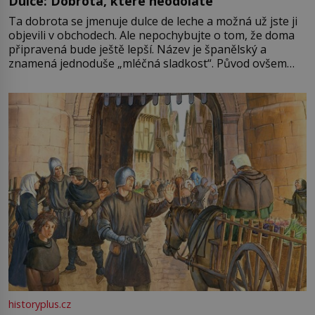
Dulce: Dobrota, které neodoláte
Ta dobrota se jmenuje dulce de leche a možná už jste ji
objevili v obchodech. Ale nepochybujte o tom, že doma
připravená bude ještě lepší. Název je španělský a
znamená jednoduše „mléčná sladkost“. Původ ovšem
není úplně jednoznačný, o autorství této receptury se
pře hned několik latinskoamerických zemí a k tomu
Francie, kde se traduje,
historyplus.cz