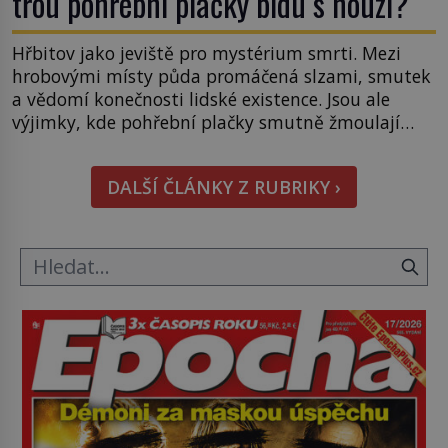
třou pohřební plačky bídu s nouzí?
Hřbitov jako jeviště pro mystérium smrti. Mezi
hrobovými místy půda promáčená slzami, smutek
a vědomí konečnosti lidské existence. Jsou ale
výjimky, kde pohřební plačky smutně žmoulají
kapesníky nikoli při smutečním obřadu, ale při
pohledu na výši vyměřené podpory
DALŠÍ ČLÁNKY Z RUBRIKY ›
v nezaměstnanosti. Kam vás pozveme? Unikátní
hřbitov, který si vysloužil název „Veselý“, najdeme
v rumunské vesnici Sapanta, nedaleko hranic […]