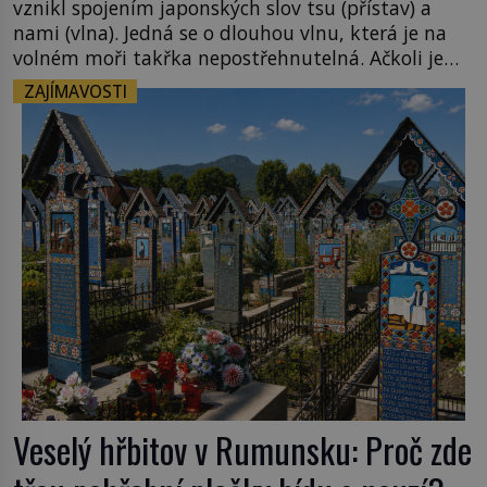
vznikl spojením japonských slov tsu (přístav) a
nami (vlna). Jedná se o dlouhou vlnu, která je na
volném moři takřka nepostřehnutelná. Ačkoli je
vlnová délka tsunami i 300 kilometrů, výška vlny
ZAJÍMAVOSTI
na volném moři je maximálně 1,5 metru. Máme se
podobné obří vlny obávat i v Evropě? Vznik
tsunami si […]
Veselý hřbitov v Rumunsku: Proč zde