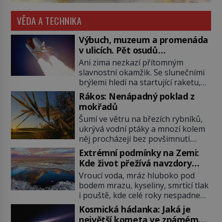
VĚDA A TECHNIKA
Výbuch, muzeum a promenáda
v ulicích. Pět osudů
nejslavnějších raketoplánů
Ani zima nezkazí přítomným
slavnostní okamžik. Se slunečními
brýlemi hledí na startující raketu,
která má do vesmíru vynést kromě
Rákos: Nenápadný poklad z
posádky také obyčejnou učitelku.
mokřadů
Po několika sekundách všem
Šumí ve větru na březích rybníků,
ztuhnou úsměvy, stroj totiž
ukrývá vodní ptáky a mnozí kolem
exploduje. Jejich konstrukce není
něj procházejí bez povšimnutí.
z levného kraje, daňové poplatníky
Přesto právě rákos pomáhal stavět
stojí miliardy dolarů. Na druhou
Extrémní podmínky na Zemi:
domy, vyrábět lodě, zapisovat první
stranu zvládnou jen představitelné
Kde život přežívá navzdory
texty a inspiroval řadu pověstí.
věci. Na malé kousky Název:
všemu
Vroucí voda, mráz hluboko pod
Tato skromná, ale užitečná
Columbia První […]
bodem mrazu, kyseliny, smrtící tlak
rostlina provází člověka už tisíce
i pouště, kde celé roky nespadne
let. Většina lidí vnímá rákos jen jako
jediná kapka deště. Na první
obyčejnou kulisu letního koupání.
Kosmická hádanka: Jaká je
pohled místa, kde nemůže
Stačí se však podívat […]
největší kometa ve známém