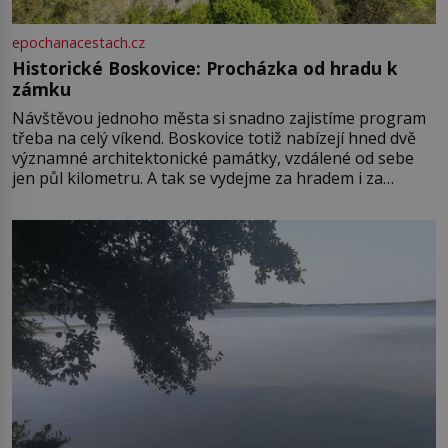
epochanacestach.cz
Historické Boskovice: Procházka od hradu k
zámku
Návštěvou jednoho města si snadno zajistíme program
třeba na celý víkend. Boskovice totiž nabízejí hned dvě
významné architektonické památky, vzdálené od sebe
jen půl kilometru. A tak se vydejme za hradem i za
zámkem do krásné jihomoravské krajiny. Trhová osada
Boskovice na okraji Drahanské vrchoviny vznikla někdy
ve13. století, a už v roce 1313 kronikáři zaznamenali