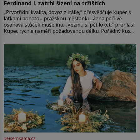
Ferdinand I. zatrhl šizení na tržištích
„Prvotřídní kvalita, dovoz z Itálie,“ přesvědčuje kupec s
látkami bohatou pražskou měšťanku. Žena pečlivě
osahává štůček mušelínu. „Vezmu si pět loket,“ prohlásí.
Kupec rychle naměří požadovanou délku. Pořádný kus
mu přitom zůstane za prsty… „Na šaty ho bude málo,
milostpaní. Stačí jenom na sukni,“ zhodnotí švadlena
množství růžového mušelínu. „Ošidili vás, podívejte.“
Vezme do ruky dřevěnou
nejsemsama.cz