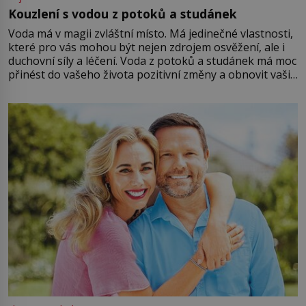
Kouzlení s vodou z potoků a studánek
Voda má v magii zvláštní místo. Má jedinečné vlastnosti,
které pro vás mohou být nejen zdrojem osvěžení, ale i
duchovní síly a léčení. Voda z potoků a studánek má moc
přinést do vašeho života pozitivní změny a obnovit vaši
energii. Využitím těchto přírodních zdrojů v magii
můžete obohatit své rituály a přinést do svého života
větší harmonii a klid. Je důležité