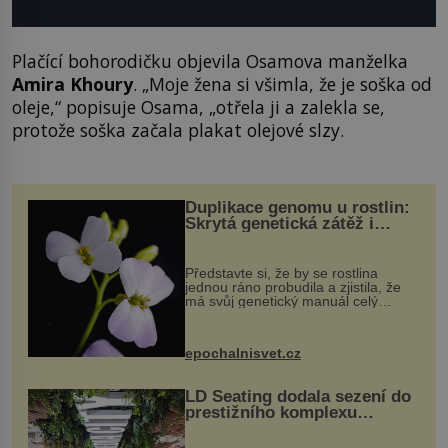
Plačící bohorodičku objevila Osamova manželka
Amira Khoury
. „Moje žena si všimla, že je soška od
oleje,“ popisuje Osama, „otřela ji a zalekla se,
protože soška začala plakat olejové slzy.
Duplikace genomu u rostlin:
Skrytá genetická zátěž i
evoluční výhoda
Představte si, že by se rostlina
jednou ráno probudila a zjistila, že
má svůj genetický manuál celý
dvakrát. Přesně to se občas v
přírodě stane – a podle nového
výzkumu to může být pro druhy
epochalnisvet.cz
vstupenka...
LD Seating dodala sezení do
prestižního komplexu
MediaCityUK v Salfordu