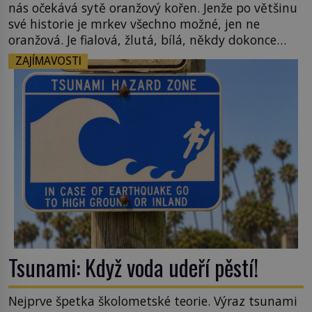
nás očekává sytě oranžový kořen. Jenže po většinu
své historie je mrkev všechno možné, jen ne
oranžová. Je fialová, žlutá, bílá, někdy dokonce
téměř černá. Až díky stovkám let pečlivého
ZAJÍMAVOSTI
šlechtění se z ní stává zelenina, bez které si českou
zahradu ani nedokážeme představit. Její příběh je
[…]
Tsunami: Když voda udeří pěstí!
Nejprve špetka školometské teorie. Výraz tsunami