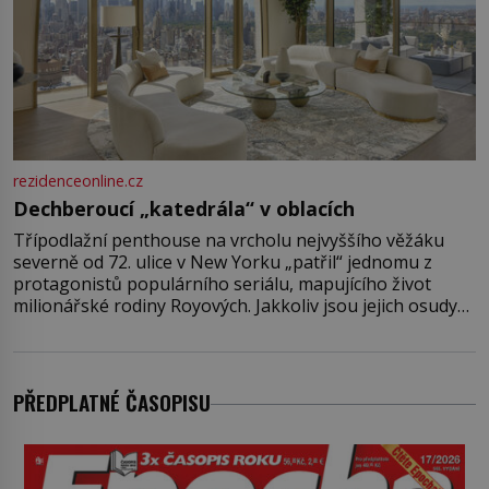
rezidenceonline.cz
Dechberoucí „katedrála“ v oblacích
Třípodlažní penthouse na vrcholu nejvyššího věžáku
severně od 72. ulice v New Yorku „patřil“ jednomu z
protagonistů populárního seriálu, mapujícího život
milionářské rodiny Royových. Jakkoliv jsou jejich osudy
fiktivní, nemovitosti, v nichž „žijí“, jsou velmi reálné.
Ohromující luxusní byt s pěti ložnicemi, čtyřmi
koupelnami a výhledem na Husdon Yards je přitom
jenom jednou z nemovitostí
PŘEDPLATNÉ ČASOPISU