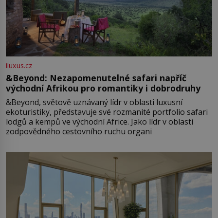
iluxus.cz
&Beyond: Nezapomenutelné safari napříč
východní Afrikou pro romantiky i dobrodruhy
&Beyond, světově uznávaný lídr v oblasti luxusní
ekoturistiky, představuje své rozmanité portfolio safari
lodgů a kempů ve východní Africe. Jako lídr v oblasti
zodpovědného cestovního ruchu organi