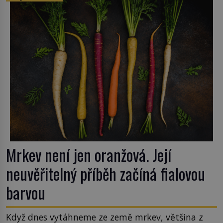
zrovna s okurkami? Okurkovou sezónu známe už
od poloviny 19. století, ovšem jako Češi […]
Mrkev není jen oranžová. Její
neuvěřitelný příběh začíná fialovou
barvou
Když dnes vytáhneme ze země mrkev, většina z