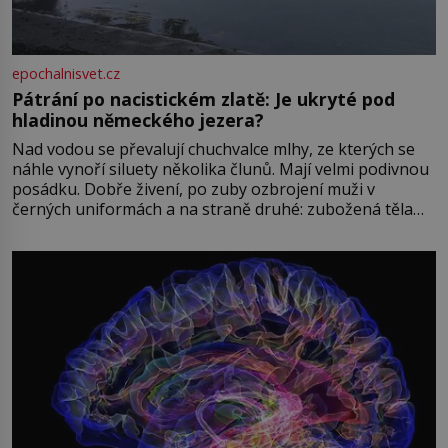
epochalnisvet.cz
Pátrání po nacistickém zlatě: Je ukryté pod
hladinou německého jezera?
Nad vodou se převalují chuchvalce mlhy, ze kterých se
náhle vynoří siluety několika člunů. Mají velmi podivnou
posádku. Dobře živení, po zuby ozbrojení muži v
černých uniformách a na straně druhé: zubožená těla
oblečená v chatrných vězeňských hadrech. Co tato
přízračná scéna znamená? Je jaro roku 1945, druhá
světová válka se chýlí ke konci. Jezero Stolpsee