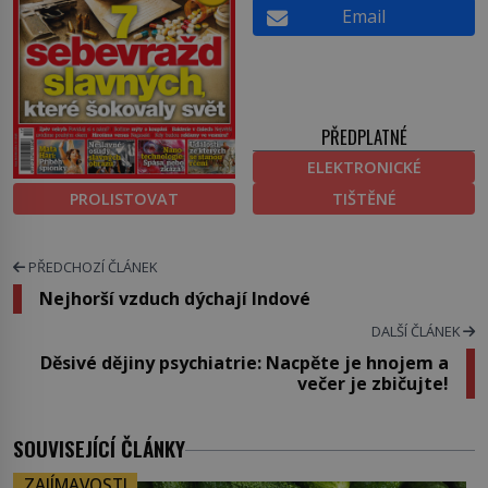
Email
PŘEDPLATNÉ
ELEKTRONICKÉ
PROLISTOVAT
TIŠTĚNÉ
PŘEDCHOZÍ ČLÁNEK
Nejhorší vzduch dýchají Indové
DALŠÍ ČLÁNEK
Děsivé dějiny psychiatrie: Nacpěte je hnojem a
večer je zbičujte!
SOUVISEJÍCÍ ČLÁNKY
ZAJÍMAVOSTI