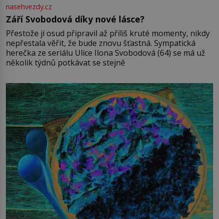
nasehvezdy.cz
Září Svobodová díky nové lásce?
Přestože jí osud připravil až příliš kruté momenty, nikdy
nepřestala věřit, že bude znovu šťastná. Sympatická
herečka ze seriálu Ulice Ilona Svobodová (64) se má už
několik týdnů potkávat se stejně