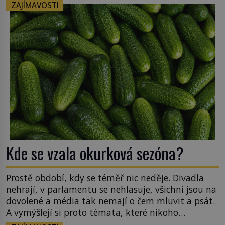
ZAJÍMAVOSTI
Kde se vzala okurková sezóna?
Prostě období, kdy se téměř nic neděje. Divadla
nehrají, v parlamentu se nehlasuje, všichni jsou na
dovolené a média tak nemají o čem mluvit a psát.
A vymýšlejí si proto témata, které nikoho
nezajímají. Proč je však ona letní doba spojovaná