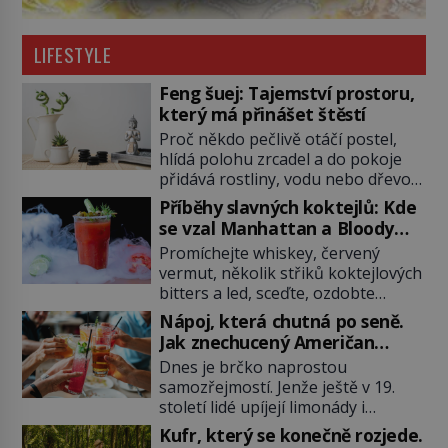
LIFESTYLE
Feng šuej: Tajemství prostoru,
který má přinášet štěstí
Proč někdo pečlivě otáčí postel,
hlídá polohu zrcadel a do pokoje
přidává rostliny, vodu nebo dřevo?
Feng šuej tvrdí, že domov není jen
Příběhy slavných koktejlů: Kde
soubor zdí a nábytku. Je to prostor,
se vzal Manhattan a Bloody
kterým proudí energie čchi a jeho
Mary?
Promíchejte whiskey, červený
uspořádání může ovlivňovat, jak se
vermut, několik střiků koktejlových
v něm člověk cítí. Feng šuej má
bitters a led, sceďte, ozdobte
kořeny ve staré Číně a jeho historie
koktejlovou třešinkou a tadá…
[…]
Nápoj, která chutná po seně.
Manhattan je tu! A pokud to má být
Jak znechucený Američan
skutečně on, dejte si pozor, ať
vymyslel brčko
Dnes je brčko naprostou
místo klasické americké rye
samozřejmostí. Jenže ještě v 19.
whiskey či klidně bourbonu
století lidé upíjejí limonády i
nepoužijete skotskou whisku. Co
koktejly dutými stébly žita nebo
se stane? Inu, koktejl bude stále
Kufr, který se konečně rozjede.
žitné slámy. Fungují sice dobře,