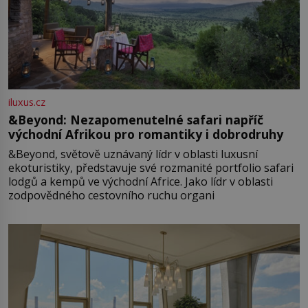
iluxus.cz
&Beyond: Nezapomenutelné safari napříč
východní Afrikou pro romantiky i dobrodruhy
&Beyond, světově uznávaný lídr v oblasti luxusní
ekoturistiky, představuje své rozmanité portfolio safari
lodgů a kempů ve východní Africe. Jako lídr v oblasti
zodpovědného cestovního ruchu organi