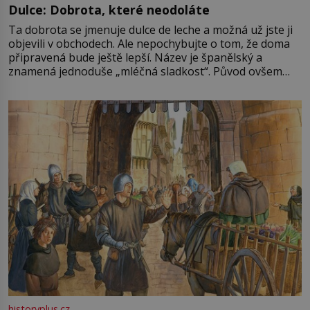
Dulce: Dobrota, které neodoláte
Ta dobrota se jmenuje dulce de leche a možná už jste ji
objevili v obchodech. Ale nepochybujte o tom, že doma
připravená bude ještě lepší. Název je španělský a
znamená jednoduše „mléčná sladkost“. Původ ovšem
není úplně jednoznačný, o autorství této receptury se
pře hned několik latinskoamerických zemí a k tomu
Francie, kde se traduje,
historyplus.cz