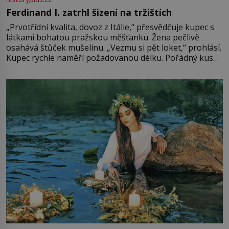
Ferdinand I. zatrhl šizení na tržištích
„Prvotřídní kvalita, dovoz z Itálie,“ přesvědčuje kupec s
látkami bohatou pražskou měšťanku. Žena pečlivě
osahává štůček mušelínu. „Vezmu si pět loket,“ prohlásí.
Kupec rychle naměří požadovanou délku. Pořádný kus
mu přitom zůstane za prsty… „Na šaty ho bude málo,
milostpaní. Stačí jenom na sukni,“ zhodnotí švadlena
množství růžového mušelínu. „Ošidili vás, podívejte.“
Vezme do ruky dřevěnou