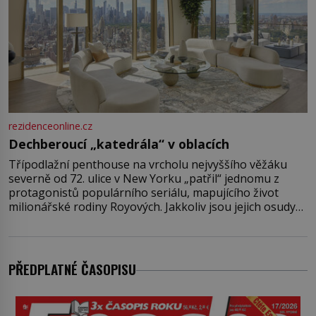
rezidenceonline.cz
Dechberoucí „katedrála“ v oblacích
Třípodlažní penthouse na vrcholu nejvyššího věžáku
severně od 72. ulice v New Yorku „patřil“ jednomu z
protagonistů populárního seriálu, mapujícího život
milionářské rodiny Royových. Jakkoliv jsou jejich osudy
fiktivní, nemovitosti, v nichž „žijí“, jsou velmi reálné.
Ohromující luxusní byt s pěti ložnicemi, čtyřmi
koupelnami a výhledem na Husdon Yards je přitom
jenom jednou z nemovitostí
PŘEDPLATNÉ ČASOPISU