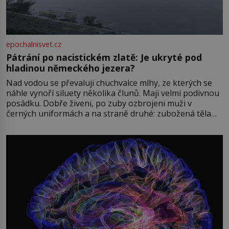
epochalnisvet.cz
Pátrání po nacistickém zlatě: Je ukryté pod
hladinou německého jezera?
Nad vodou se převalují chuchvalce mlhy, ze kterých se
náhle vynoří siluety několika člunů. Mají velmi podivnou
posádku. Dobře živení, po zuby ozbrojení muži v
černých uniformách a na straně druhé: zubožená těla
oblečená v chatrných vězeňských hadrech. Co tato
přízračná scéna znamená? Je jaro roku 1945, druhá
světová válka se chýlí ke konci. Jezero Stolpsee