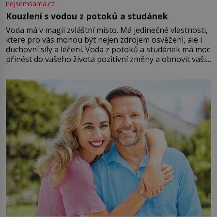
nejsemsama.cz
Kouzlení s vodou z potoků a studánek
Voda má v magii zvláštní místo. Má jedinečné vlastnosti,
které pro vás mohou být nejen zdrojem osvěžení, ale i
duchovní síly a léčení. Voda z potoků a studánek má moc
přinést do vašeho života pozitivní změny a obnovit vaši
energii. Využitím těchto přírodních zdrojů v magii
můžete obohatit své rituály a přinést do svého života
větší harmonii a klid. Je důležité