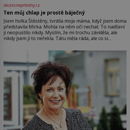
skutecnepribehy.cz
Ten můj chlap je prostě báječný
Jsem holka Štěstěny, tvrdila moje máma, když jsem doma
představila Mirka. Mohla na něm oči nechat. To nadšení
ji neopustilo nikdy. Myslím, že mi trochu záviděla, ale
nikdy jsem jí to neřekla. Tátu měla ráda, ale co si
pamatuji, tak jsme s Mirkem byli zamilovaní mnohem víc.
Jsme spolu moc rádi Tehdy byla jiná doba, když