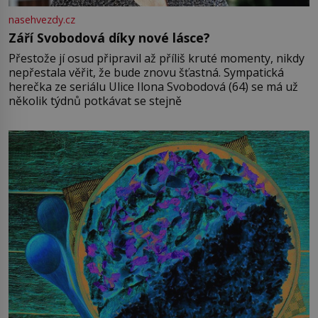
nasehvezdy.cz
Září Svobodová díky nové lásce?
Přestože jí osud připravil až příliš kruté momenty, nikdy
nepřestala věřit, že bude znovu šťastná. Sympatická
herečka ze seriálu Ulice Ilona Svobodová (64) se má už
několik týdnů potkávat se stejně