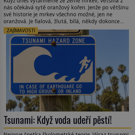
Když dnes vytáhneme ze země mrkev, většina z
nás očekává sytě oranžový kořen. Jenže po většinu
své historie je mrkev všechno možné, jen ne
oranžová. Je fialová, žlutá, bílá, někdy dokonce
téměř černá. Až díky stovkám let pečlivého
ZAJÍMAVOSTI
šlechtění se z ní stává zelenina, bez které si českou
zahradu ani nedokážeme představit. Její příběh je
[…]
Tsunami: Když voda udeří pěstí!
Nejprve špetka školometské teorie. Výraz tsunami