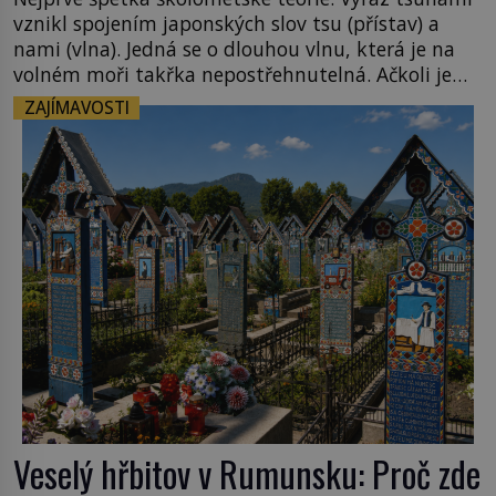
vznikl spojením japonských slov tsu (přístav) a
nami (vlna). Jedná se o dlouhou vlnu, která je na
volném moři takřka nepostřehnutelná. Ačkoli je
vlnová délka tsunami i 300 kilometrů, výška vlny
ZAJÍMAVOSTI
na volném moři je maximálně 1,5 metru. Máme se
podobné obří vlny obávat i v Evropě? Vznik
tsunami si […]
Veselý hřbitov v Rumunsku: Proč zde