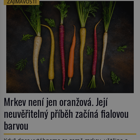
ZAJÍMAVOSTI
zrovna s okurkami? Okurkovou sezónu známe už
od poloviny 19. století, ovšem jako Češi […]
Mrkev není jen oranžová. Její
neuvěřitelný příběh začíná fialovou
barvou