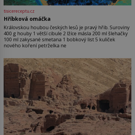
tisicereceptu.cz
Hříbková omáčka
Královskou houbou českých lesů je pravý hřib. Suroviny
400 g houby 1 větší cibule 2 lžíce másla 200 ml šlehačky
100 ml zakysané smetana 1 bobkový list 5 kuliček
nového koření petrželka ne