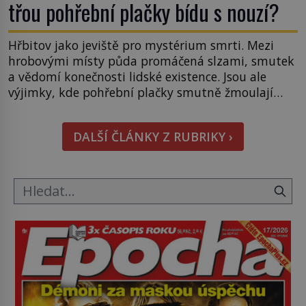
třou pohřební plačky bídu s nouzí?
Hřbitov jako jeviště pro mystérium smrti. Mezi
hrobovými místy půda promáčená slzami, smutek
a vědomí konečnosti lidské existence. Jsou ale
výjimky, kde pohřební plačky smutně žmoulají
kapesníky nikoli při smutečním obřadu, ale při
pohledu na výši vyměřené podpory
DALŠÍ ČLÁNKY Z RUBRIKY ›
v nezaměstnanosti. Kam vás pozveme? Unikátní
hřbitov, který si vysloužil název „Veselý“, najdeme
v rumunské vesnici Sapanta, nedaleko hranic […]