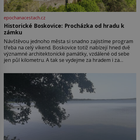
epochanacestach.cz
Historické Boskovice: Procházka od hradu k
zámku
Návštěvou jednoho města si snadno zajistíme program
třeba na celý víkend. Boskovice totiž nabízejí hned dvě
významné architektonické památky, vzdálené od sebe
jen půl kilometru. A tak se vydejme za hradem i za
zámkem do krásné jihomoravské krajiny. Trhová osada
Boskovice na okraji Drahanské vrchoviny vznikla někdy
ve13. století, a už v roce 1313 kronikáři zaznamenali