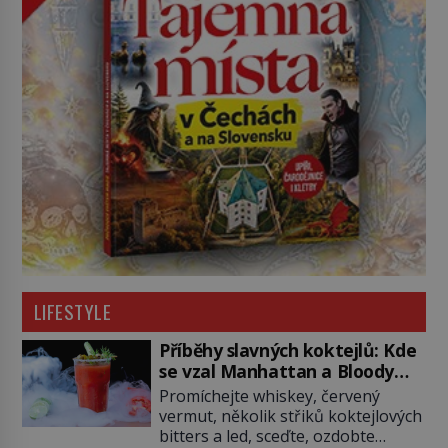
LIFESTYLE
Příběhy slavných koktejlů: Kde
se vzal Manhattan a Bloody
Mary?
Promíchejte whiskey, červený
vermut, několik střiků koktejlových
bitters a led, sceďte, ozdobte