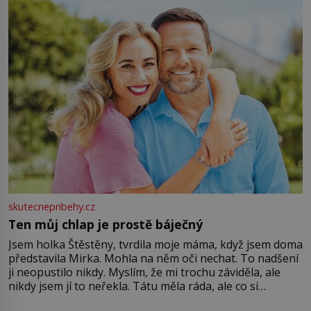
větší harmonii a klid. Je důležité
skutecnepribehy.cz
Ten můj chlap je prostě báječný
Jsem holka Štěstěny, tvrdila moje máma, když jsem doma
představila Mirka. Mohla na něm oči nechat. To nadšení
ji neopustilo nikdy. Myslím, že mi trochu záviděla, ale
nikdy jsem jí to neřekla. Tátu měla ráda, ale co si
pamatuji, tak jsme s Mirkem byli zamilovaní mnohem víc.