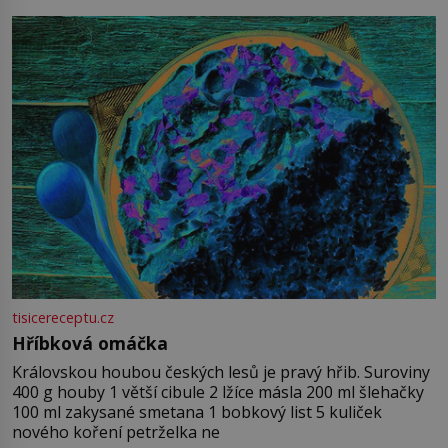
tisicereceptu.cz
Hříbková omáčka
Královskou houbou českých lesů je pravý hřib. Suroviny
400 g houby 1 větší cibule 2 lžíce másla 200 ml šlehačky
100 ml zakysané smetana 1 bobkový list 5 kuliček
nového koření petrželka ne