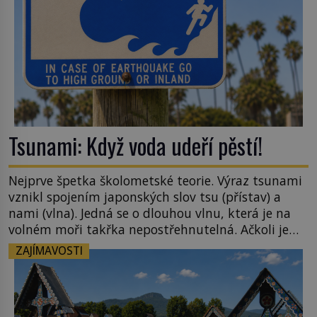
Tsunami: Když voda udeří pěstí!
Nejprve špetka školometské teorie. Výraz tsunami
vznikl spojením japonských slov tsu (přístav) a
nami (vlna). Jedná se o dlouhou vlnu, která je na
volném moři takřka nepostřehnutelná. Ačkoli je
vlnová délka tsunami i 300 kilometrů, výška vlny
ZAJÍMAVOSTI
na volném moři je maximálně 1,5 metru. Máme se
podobné obří vlny obávat i v Evropě? Vznik
tsunami si […]