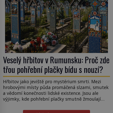
Veselý hřbitov v Rumunsku: Proč zde
třou pohřební plačky bídu s nouzí?
Hřbitov jako jeviště pro mystérium smrti. Mezi
hrobovými místy půda promáčená slzami, smutek
a vědomí konečnosti lidské existence. Jsou ale
výjimky, kde pohřební plačky smutně žmoulají
kapesníky nikoli při smutečním obřadu, ale při
pohledu na výši vyměřené podpory