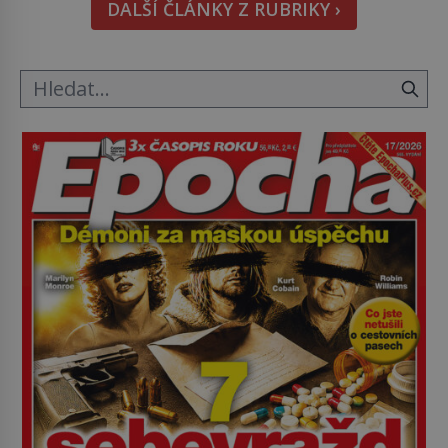
DALŠÍ ČLÁNKY Z RUBRIKY ›
v nezaměstnanosti. Kam vás pozveme? Unikátní
hřbitov, který si vysloužil název „Veselý“, najdeme
v rumunské vesnici Sapanta, nedaleko hranic […]