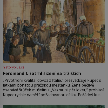
historyplus.cz
Ferdinand I. zatrhl šizení na tržištích
„Prvotřídní kvalita, dovoz z Itálie,“ přesvědčuje kupec s
látkami bohatou pražskou měšťanku. Žena pečlivě
osahává štůček mušelínu. „Vezmu si pět loket,“ prohlásí.
Kupec rychle naměří požadovanou délku. Pořádný kus
mu přitom zůstane za prsty… „Na šaty ho bude málo,
milostpaní. Stačí jenom na sukni,“ zhodnotí švadlena