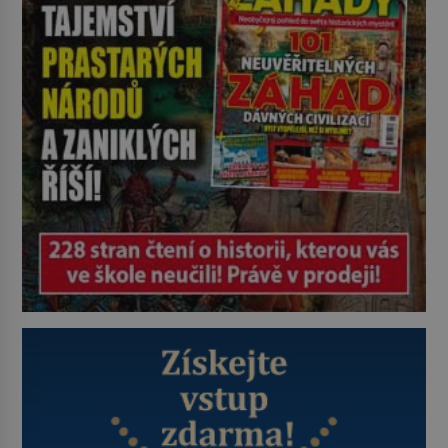
tresty nebo nehodami. Jejich
metody jsou překvapivě
promyšlené a některé principy
používají chirurgové dodnes. Úplně
první […]