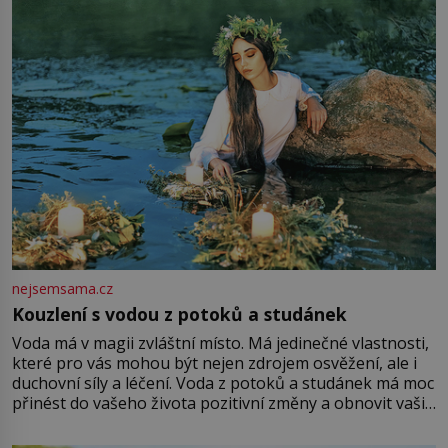
množství růžového mušelínu. „Ošidili vás, podívejte.“
Vezme do ruky dřevěnou
nejsemsama.cz
Kouzlení s vodou z potoků a studánek
Voda má v magii zvláštní místo. Má jedinečné vlastnosti,
které pro vás mohou být nejen zdrojem osvěžení, ale i
duchovní síly a léčení. Voda z potoků a studánek má moc
přinést do vašeho života pozitivní změny a obnovit vaši
energii. Využitím těchto přírodních zdrojů v magii
můžete obohatit své rituály a přinést do svého života