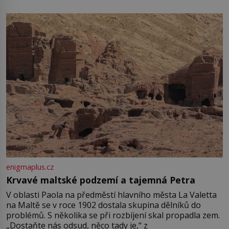
enigmaplus.cz
Krvavé maltské podzemí a tajemná Petra
V oblasti Paola na předměstí hlavního města La Valetta
na Maltě se v roce 1902 dostala skupina dělníků do
problémů. S několika se při rozbíjení skal propadla zem.
„Dostaňte nás odsud, něco tady je,“ z