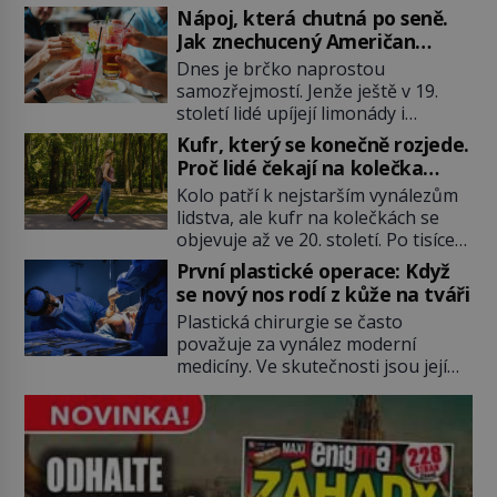
koktejlovou třešinkou a tadá…
Nápoj, která chutná po seně.
Manhattan je tu! A pokud to má být
Jak znechucený Američan
skutečně on, dejte si pozor, ať
vymyslel brčko
Dnes je brčko naprostou
místo klasické americké rye
samozřejmostí. Jenže ještě v 19.
whiskey či klidně bourbonu
století lidé upíjejí limonády i
nepoužijete skotskou whisku. Co
koktejly dutými stébly žita nebo
se stane? Inu, koktejl bude stále
Kufr, který se konečně rozjede.
žitné slámy. Fungují sice dobře,
skvělý, ale už to nebude
Proč lidé čekají na kolečka
mají ale jednu nepříjemnou
Manhattan ale […]
téměř pět tisíc let?
Kolo patří k nejstarším vynálezům
vlastnost po chvíli se rozmáčejí a
lidstva, ale kufr na kolečkách se
nápoji dodávají travnatou příchuť.
objevuje až ve 20. století. Po tisíce
Právě tahle drobná nepříjemnost
let lidé vláčejí těžká zavazadla v
přivede amerického výrobce
První plastické operace: Když
rukou, na zádech nebo je nakládají
cigaretových náustků k nápadu,
se nový nos rodí z kůže na tváři
na povozy. Stačí přitom jediný
který změní způsob pití po celém
Plastická chirurgie se často
nápad, připevnit ke kufru kolečka.
[…]
považuje za vynález moderní
Jenže právě ten nikdo dlouho
medicíny. Ve skutečnosti jsou její
nedostane. Až jednou se na letišti
kořeny staré více než dva a půl
ozve věta, která změní […]
tisíce let. V dobách, kdy ještě
neexistují antibiotika ani anestezie,
se odvážní lékaři pokoušejí vracet
lidem tváře znetvořené válkou,