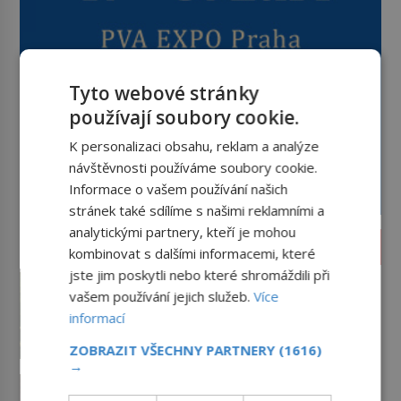
Tyto webové stránky
používají soubory cookie.
K personalizaci obsahu, reklam a analýze
návštěvnosti používáme soubory cookie.
Informace o vašem používání našich
stránek také sdílíme s našimi reklamními a
analytickými partnery, kteří je mohou
ZAJÍMAVOSTI
kombinovat s dalšími informacemi, které
jste jim poskytli nebo které shromáždili při
Jak poznat čistou vodu ke
vašem používání jejich služeb.
Více
koupání? Strčte hlavu pod
hladinu!
informací
Léto je časem koupání v přírodě.
Jak však poznat, že je voda v řece,
ZOBRAZIT VŠECHNY PARTNERY
(1616)
rybníku, jezeře čistá? Jistě, máte
→
možnost využít informace
Istanbul v plamenech: Proč obří
hygieniků či podrobit křížovému