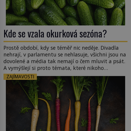
Kde se vzala okurková sezóna?
Prostě období, kdy se téměř nic neděje. Divadla
nehrají, v parlamentu se nehlasuje, všichni jsou na
dovolené a média tak nemají o čem mluvit a psát.
A vymýšlejí si proto témata, které nikoho
nezajímají. Proč je však ona letní doba spojovaná
ZAJÍMAVOSTI
zrovna s okurkami? Okurkovou sezónu známe už
od poloviny 19. století, ovšem jako Češi […]