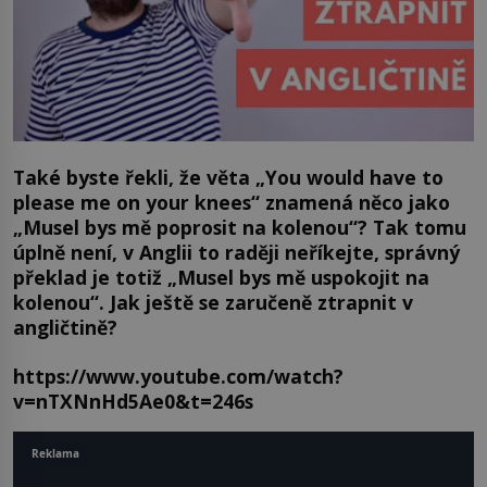
Také byste řekli, že věta „You would have to
please me on your knees“ znamená něco jako
„Musel bys mě poprosit na kolenou“? Tak tomu
úplně není, v Anglii to raději neříkejte, správný
překlad je totiž „Musel bys mě uspokojit na
kolenou“. Jak ještě se zaručeně ztrapnit v
angličtině?
https://www.youtube.com/watch?
v=nTXNnHd5Ae0&t=246s
Reklama