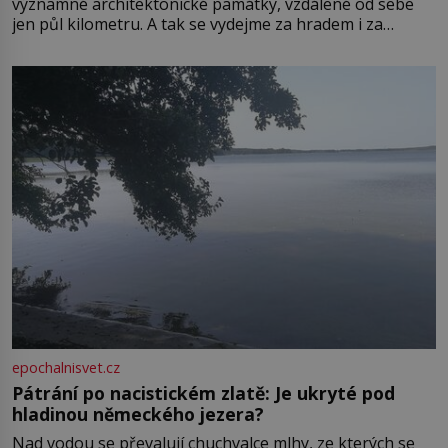
významné architektonické památky, vzdálené od sebe
jen půl kilometru. A tak se vydejme za hradem i za
zámkem do krásné jihomoravské krajiny. Trhová osada
Boskovice na okraji Drahanské vrchoviny vznikla někdy
ve13. století, a už v roce 1313 kronikáři zaznamenali
epochalnisvet.cz
Pátrání po nacistickém zlatě: Je ukryté pod
hladinou německého jezera?
Nad vodou se převalují chuchvalce mlhy, ze kterých se