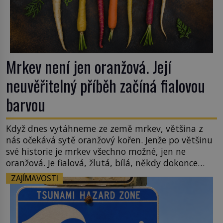
Mrkev není jen oranžová. Její
neuvěřitelný příběh začíná fialovou
barvou
Když dnes vytáhneme ze země mrkev, většina z
nás očekává sytě oranžový kořen. Jenže po většinu
své historie je mrkev všechno možné, jen ne
oranžová. Je fialová, žlutá, bílá, někdy dokonce
téměř černá. Až díky stovkám let pečlivého
ZAJÍMAVOSTI
šlechtění se z ní stává zelenina, bez které si českou
zahradu ani nedokážeme představit. Její příběh je
[…]