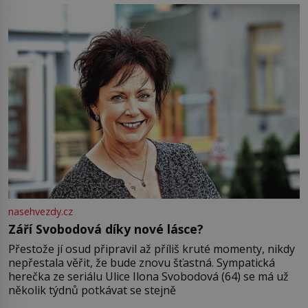
Jsme spolu moc rádi Tehdy byla jiná doba, když
nasehvezdy.cz
Září Svobodová díky nové lásce?
Přestože jí osud připravil až příliš kruté momenty, nikdy
nepřestala věřit, že bude znovu šťastná. Sympatická
herečka ze seriálu Ulice Ilona Svobodová (64) se má už
několik týdnů potkávat se stejně