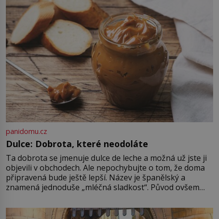
ale přijde únor roku 1637 a sen o
[…]
panidomu.cz
Dulce: Dobrota, které neodoláte
Ta dobrota se jmenuje dulce de leche a možná už jste ji
objevili v obchodech. Ale nepochybujte o tom, že doma
připravená bude ještě lepší. Název je španělský a
znamená jednoduše „mléčná sladkost“. Původ ovšem
není úplně jednoznačný, o autorství této receptury se
pře hned několik latinskoamerických zemí a k tomu
Francie, kde se traduje,