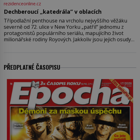
rezidenceonline.cz
Dechberoucí „katedrála“ v oblacích
Třípodlažní penthouse na vrcholu nejvyššího věžáku
severně od 72. ulice v New Yorku „patřil“ jednomu z
protagonistů populárního seriálu, mapujícího život
milionářské rodiny Royových. Jakkoliv jsou jejich osudy
fiktivní, nemovitosti, v nichž „žijí“, jsou velmi reálné.
Ohromující luxusní byt s pěti ložnicemi, čtyřmi
koupelnami a výhledem na Husdon Yards je přitom
jenom jednou z nemovitostí
PŘEDPLATNÉ ČASOPISU