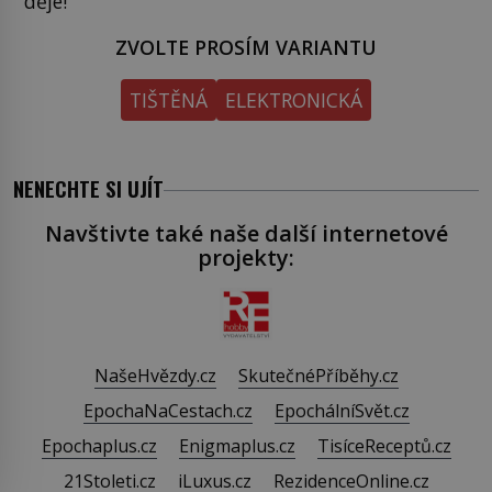
děje!
ZVOLTE PROSÍM VARIANTU
TIŠTĚNÁ
ELEKTRONICKÁ
NENECHTE SI UJÍT
Navštivte také naše další internetové
projekty:
NašeHvězdy.cz
SkutečnéPříběhy.cz
EpochaNaCestach.cz
EpochálníSvět.cz
Epochaplus.cz
Enigmaplus.cz
TisíceReceptů.cz
21Stoleti.cz
iLuxus.cz
RezidenceOnline.cz