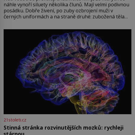
náhle vynoří siluety několika člunů. Mají velmi podivnou
posádku. Dobře živení, po zuby ozbrojení muži v
černých uniformách a na straně druhé: zubožená těla
oblečená v chatrných vězeňských hadrech. Co tato
přízračná scéna znamená? Je jaro roku 1945, druhá
světová válka se chýlí ke konci. Jezero Stolpsee
21stoleti.cz
Stinná stránka rozvinutějších mozků: rychleji
stárnou