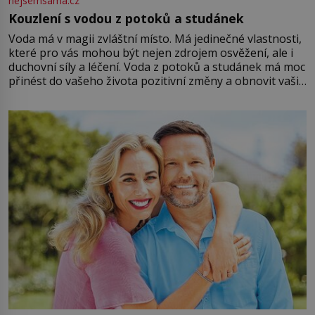
nejsemsama.cz
Kouzlení s vodou z potoků a studánek
Voda má v magii zvláštní místo. Má jedinečné vlastnosti,
které pro vás mohou být nejen zdrojem osvěžení, ale i
duchovní síly a léčení. Voda z potoků a studánek má moc
přinést do vašeho života pozitivní změny a obnovit vaši
energii. Využitím těchto přírodních zdrojů v magii
můžete obohatit své rituály a přinést do svého života
větší harmonii a klid. Je důležité