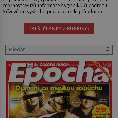
možnost využít informace hygieniků či podrobit
křížovému výslechu provozovatele přírodního
koupaliště. Existuje ale ještě jiná alternativa. Jaká?
Podívat se pod hladinu a zjistit, kdo si onu
DALŠÍ ČLÁNKY Z RUBRIKY ›
konkrétní vodní lokalitu oblíbil už dávno před
vámi. Říká se jim bioindikátory […]