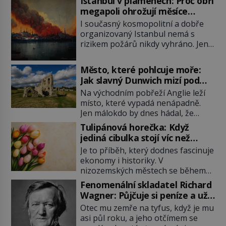
Istanbul v plamenech: Proč obří
megapoli ohrožují měsíce
smaženého lilku?
I současný kosmopolitní a dobře
organizovaný Istanbul nemá s
rizikem požárů nikdy vyhráno. Jen
těžko si tak člověk dokáže
představit, jaká požární rizika
Město, které pohlcuje moře:
skrýval Istanbul časů minulých. Jak
Jak slavný Dunwich mizí pod
čelilo město v minulosti potenciální
hladinou
Na východním pobřeží Anglie leží
ohnivé katastrofě a proč jsou zde
místo, které vypadá nenápadně.
stále tolik obávány měsíce
Jen málokdo by dnes hádal, že
smaženého lilku? První hasičský
právě zde kdysi stojí jeden z
sbor se v Istanbulu objevuje v roce
Tulipánová horečka: Když
nejvýznamnějších anglických
1714 a […]
jediná cibulka stojí víc než
přístavů. Středověký Dunwich
honosný dům
Je to příběh, který dodnes fascinuje
soupeří svým významem s
ekonomy i historiky. V
Londýnem, pyšní se kostely,
nizozemských městech se během
kláštery i rušnými tržišti. Pak se ale
několika měsíců obyčejná cibulka
příroda obrátí proti němu. Bouře,
Fenomenální skladatel Richard
tulipánu mění v jednu z nejdražších
mořská eroze a postupující pobřeží
Wagner: Půjčuje si peníze a už
věcí na trhu. Lidé uzavírají obchody
během několika staletí pohltí […]
je nevrací!
Otec mu zemře na tyfus, když je mu
za částky, které odpovídají ceně
asi půl roku, a jeho otčímem se
luxusních domů, věří v nekonečný