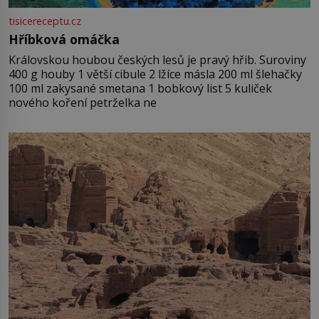
tisicereceptu.cz
Hříbková omáčka
Královskou houbou českých lesů je pravý hřib. Suroviny
400 g houby 1 větší cibule 2 lžíce másla 200 ml šlehačky
100 ml zakysané smetana 1 bobkový list 5 kuliček
nového koření petrželka ne