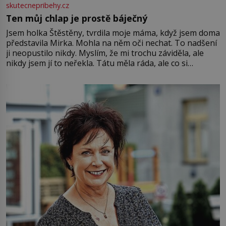
skutecnepribehy.cz
Ten můj chlap je prostě báječný
Jsem holka Štěstěny, tvrdila moje máma, když jsem doma
představila Mirka. Mohla na něm oči nechat. To nadšení
ji neopustilo nikdy. Myslím, že mi trochu záviděla, ale
nikdy jsem jí to neřekla. Tátu měla ráda, ale co si
pamatuji, tak jsme s Mirkem byli zamilovaní mnohem víc.
Jsme spolu moc rádi Tehdy byla jiná doba, když