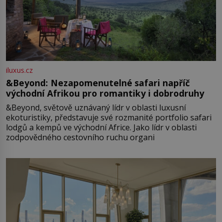
iluxus.cz
&Beyond: Nezapomenutelné safari napříč
východní Afrikou pro romantiky i dobrodruhy
&Beyond, světově uznávaný lídr v oblasti luxusní
ekoturistiky, představuje své rozmanité portfolio safari
lodgů a kempů ve východní Africe. Jako lídr v oblasti
zodpovědného cestovního ruchu organi