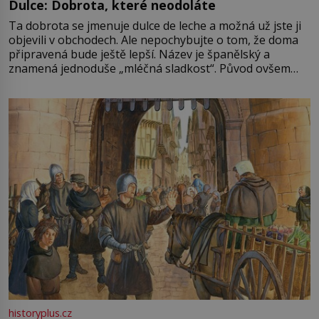
Dulce: Dobrota, které neodoláte
Ta dobrota se jmenuje dulce de leche a možná už jste ji
objevili v obchodech. Ale nepochybujte o tom, že doma
připravená bude ještě lepší. Název je španělský a
znamená jednoduše „mléčná sladkost“. Původ ovšem
není úplně jednoznačný, o autorství této receptury se
pře hned několik latinskoamerických zemí a k tomu
Francie, kde se traduje,
historyplus.cz