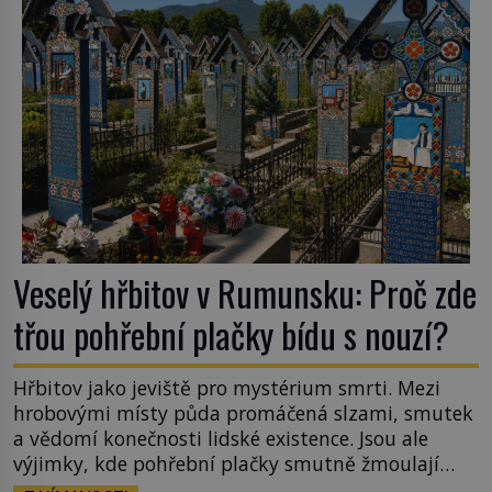
Veselý hřbitov v Rumunsku: Proč zde
třou pohřební plačky bídu s nouzí?
Hřbitov jako jeviště pro mystérium smrti. Mezi
hrobovými místy půda promáčená slzami, smutek
a vědomí konečnosti lidské existence. Jsou ale
výjimky, kde pohřební plačky smutně žmoulají
kapesníky nikoli při smutečním obřadu, ale při