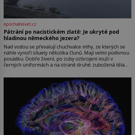
epochalnisvet.cz
Pátrání po nacistickém zlatě: Je ukryté pod
hladinou německého jezera?
Nad vodou se převalují chuchvalce mlhy, ze kterých se
náhle vynoří siluety několika člunů. Mají velmi podivnou
posádku. Dobře živení, po zuby ozbrojení muži v
černých uniformách a na straně druhé: zubožená těla
oblečená v chatrných vězeňských hadrech. Co tato
přízračná scéna znamená? Je jaro roku 1945, druhá
světová válka se chýlí ke konci. Jezero Stolpsee