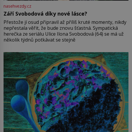
nasehvezdy.cz
Září Svobodová díky nové lásce?
Přestože jí osud připravil až příliš kruté momenty, nikdy
nepřestala věřit, že bude znovu šťastná. Sympatická
herečka ze seriálu Ulice Ilona Svobodová (64) se má už
několik týdnů potkávat se stejně