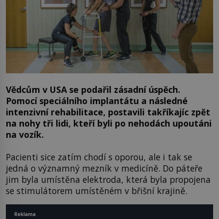
Vědcům v USA se podařil zásadní úspěch.
Pomocí speciálního implantátu a následné
intenzivní rehabilitace, postavili takříkajíc zpět
na nohy tři lidi, kteří byli po nehodách upoutáni
na vozík.
Pacienti sice zatím chodí s oporou, ale i tak se
jedná o významný mezník v medicíně. Do páteře
jim byla umístěna elektroda, která byla propojena
se stimulátorem umístěném v břišní krajině.
Reklama