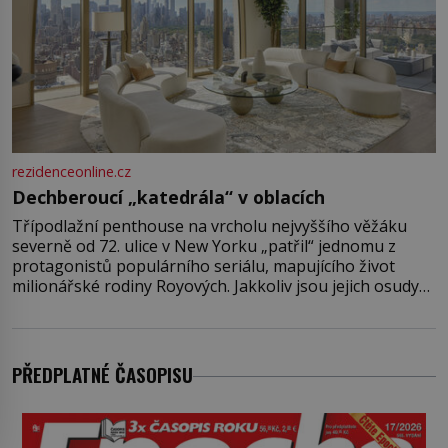
rezidenceonline.cz
Dechberoucí „katedrála“ v oblacích
Třípodlažní penthouse na vrcholu nejvyššího věžáku
severně od 72. ulice v New Yorku „patřil“ jednomu z
protagonistů populárního seriálu, mapujícího život
milionářské rodiny Royových. Jakkoliv jsou jejich osudy
fiktivní, nemovitosti, v nichž „žijí“, jsou velmi reálné.
Ohromující luxusní byt s pěti ložnicemi, čtyřmi
koupelnami a výhledem na Husdon Yards je přitom
jenom jednou z nemovitostí
PŘEDPLATNÉ ČASOPISU