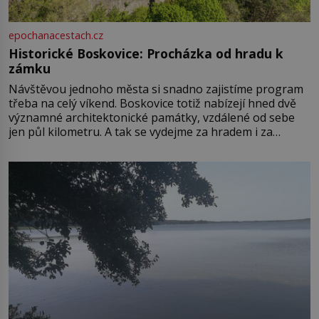
epochanacestach.cz
Historické Boskovice: Procházka od hradu k
zámku
Návštěvou jednoho města si snadno zajistíme program
třeba na celý víkend. Boskovice totiž nabízejí hned dvě
významné architektonické památky, vzdálené od sebe
jen půl kilometru. A tak se vydejme za hradem i za
zámkem do krásné jihomoravské krajiny. Trhová osada
Boskovice na okraji Drahanské vrchoviny vznikla někdy
ve13. století, a už v roce 1313 kronikáři zaznamenali