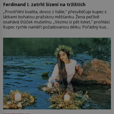
Ferdinand I. zatrhl šizení na tržištích
„Prvotřídní kvalita, dovoz z Itálie,“ přesvědčuje kupec s
látkami bohatou pražskou měšťanku. Žena pečlivě
osahává štůček mušelínu. „Vezmu si pět loket,“ prohlásí.
Kupec rychle naměří požadovanou délku. Pořádný kus
mu přitom zůstane za prsty… „Na šaty ho bude málo,
milostpaní. Stačí jenom na sukni,“ zhodnotí švadlena
množství růžového mušelínu. „Ošidili vás, podívejte.“
Vezme do ruky dřevěnou