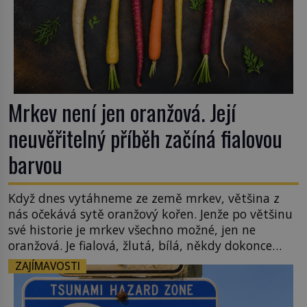
Mrkev není jen oranžová. Její
neuvěřitelný příběh začíná fialovou
barvou
Když dnes vytáhneme ze země mrkev, většina z
nás očekává sytě oranžový kořen. Jenže po většinu
své historie je mrkev všechno možné, jen ne
oranžová. Je fialová, žlutá, bílá, někdy dokonce
téměř černá. Až díky stovkám let pečlivého
ZAJÍMAVOSTI
šlechtění se z ní stává zelenina, bez které si českou
zahradu ani nedokážeme představit. Její příběh je