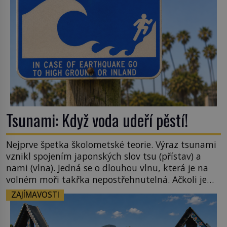
[…]
Tsunami: Když voda udeří pěstí!
Nejprve špetka školometské teorie. Výraz tsunami
vznikl spojením japonských slov tsu (přístav) a
nami (vlna). Jedná se o dlouhou vlnu, která je na
volném moři takřka nepostřehnutelná. Ačkoli je
vlnová délka tsunami i 300 kilometrů, výška vlny
ZAJÍMAVOSTI
na volném moři je maximálně 1,5 metru. Máme se
podobné obří vlny obávat i v Evropě? Vznik
tsunami si […]