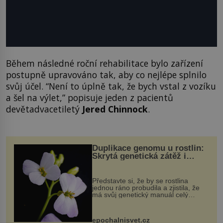
Během následné roční rehabilitace bylo zařízení
postupně upravováno tak, aby co nejlépe splnilo
svůj účel. “Není to úplně tak, že bych vstal z vozíku
a šel na výlet,” popisuje jeden z pacientů
devětadvacetiletý
Jered Chinnock
.
Duplikace genomu u rostlin:
Skrytá genetická zátěž i
evoluční výhoda
Představte si, že by se rostlina
jednou ráno probudila a zjistila, že
má svůj genetický manuál celý
dvakrát. Přesně to se občas v
přírodě stane – a podle nového
výzkumu to může být pro druhy
epochalnisvet.cz
vstupenka...