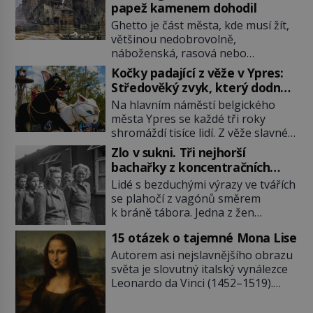
papež kamenem dohodil
Ghetto je část města, kde musí žít,
většinou nedobrovolně,
náboženská, rasová nebo
národnostní menšina obyvatel.
Kočky padající z věže v Ypres:
Bohaté historické zkušenosti mají s
Středověký zvyk, který dodnes
takovým životem Židé. Už od
budí rozpaky
Na hlavním náměstí belgického
středověku jsou totiž v každou
města Ypres se každé tři roky
chvíli nuceni v nějakém žít. Mezi ty
shromáždí tisíce lidí. Z věže slavné
nejslavnější patří i římské ghetto
tržnice létají do davu kočky, diváci
založené v roce 1555. Pokud jde o
Zlo v sukni. Tři nejhorší
jásají a snaží se je chytit. Naštěstí
vztah k Židům, nemá se Řím čím
bachařky z koncentračních
už nejde o živá zvířata, ale jenom o
chlubit. […]
táborů
Lidé s bezduchými výrazy ve tvářích
plyšové suvenýry. Kdysi to ale bylo
se plahočí z vagónů směrem
jinak. Tato veselá podívaná
k bráně tábora. Jedna z žen
připomíná jeden z nejpodivnějších
pohlédne přímo na dozorkyni a
a zároveň nejkrutějších zvyků […]
15 otázek o tajemné Mona Lise
jejich oči se setkají. Místo soucitu
však přichází gesto, které
Autorem asi nejslavnějšího obrazu
nebožačku posílá rovnou do
světa je slovutný italský vynálezce
plynové komory. Jména jako Rudolf
Leonardo da Vinci (1452–1519).
Höss (1901–1947), Josef Mengele
Jenže jeho nevinně usmívající dámu
(1911–1979) či Heinrich Himmler
obklopují otazníky, na některé