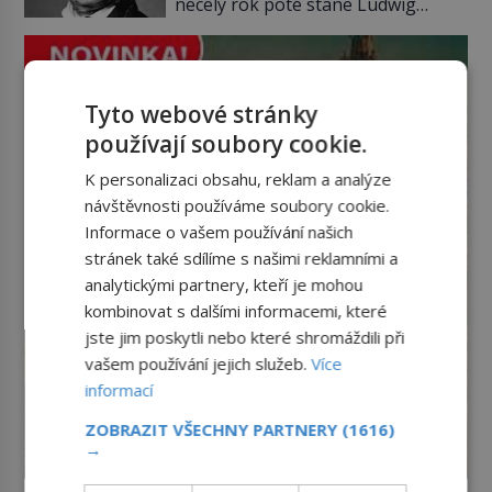
necelý rok poté stane Ludwig
růst a bohatství na dosah ruky. Pak
Geyer (1779–1821). Je o pět let
ale přijde únor roku 1637 a sen o
mladší, než matka Richarda
[…]
Wagnera (1813–1883) a podle
nedochované korespondence je
Tyto webové stránky
docela dobře možné, že Geyer není
jen jeho otčím, ale rovnou otec.
používají soubory cookie.
Velký otazník také visí nad tím, […]
K personalizaci obsahu, reklam a analýze
návštěvnosti používáme soubory cookie.
Informace o vašem používání našich
stránek také sdílíme s našimi reklamními a
analytickými partnery, kteří je mohou
kombinovat s dalšími informacemi, které
jste jim poskytli nebo které shromáždili při
vašem používání jejich služeb.
Více
informací
ZOBRAZIT VŠECHNY PARTNERY
(1616)
→