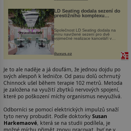
LD Seating dodala sezení do
prestižního komplexu
MediaCityUK v Salfordu
Společnost LD Seating dodala na
míru navržené sezení pro dvě
výjimečné realizace kanceláří v
areálu MediaCityUK v anglickém
Salfordu – konkrétně do budov Blue
Tower a Orange Tower. Komplex
iluxus.cz
budov Media...
Je to ale naděje a já doufám, že jednou dojdu po
svých alespoň k ledničce. Od pasu dolů ochrnutý
Chinnock ušel během terapie 102 metrů. Metoda
je založena na využití zbytků nervových spojení,
které po poškození míchy organismus nevyužívá.
Odborníci se pomocí elektrických impulzů snaží
tyto nervy probudit. Podle doktorky
Susan
Harkemaové
, která se na studii podílela, je
možné míchu přimět znovu pracovat, byť ne v