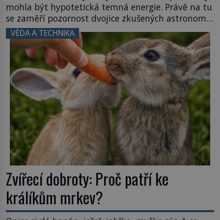
mohla být hypotetická temná energie. Právě na tu
se zaměří pozornost dvojice zkušených astronomů.
Namísto ní ale objeví něco mnohem
VĚDA A TECHNIKA
hmatatelnějšího. Naprosto rekordní kometu!
Astronomové Pedro Bernardinelli a Gary Bernstein
mravenčí prací zkoumají archivní snímky v rámci
Průzkumu temné energie […]
Zvířecí dobroty: Proč patří ke
králíkům mrkev?