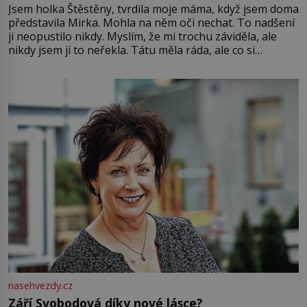
Jsem holka Štěstěny, tvrdila moje máma, když jsem doma
představila Mirka. Mohla na něm oči nechat. To nadšení
ji neopustilo nikdy. Myslím, že mi trochu záviděla, ale
nikdy jsem jí to neřekla. Tátu měla ráda, ale co si
pamatuji, tak jsme s Mirkem byli zamilovaní mnohem víc.
Jsme spolu moc rádi Tehdy byla jiná doba, když
nasehvezdy.cz
Září Svobodová díky nové lásce?