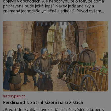
objevili v obchodech. Ale nepochybujte o tom, že doma
připravená bude ještě lepší. Název je španělský a
znamená jednoduše „mléčná sladkost“. Původ ovšem
není úplně jednoznačný, o autorství této receptury se
pře hned několik latinskoamerických zemí a k tomu
Francie, kde se traduje,
historyplus.cz
Ferdinand I. zatrhl šizení na tržištích
„Prvotřídní kvalita, dovoz z Itálie,“ přesvědčuje kupec s