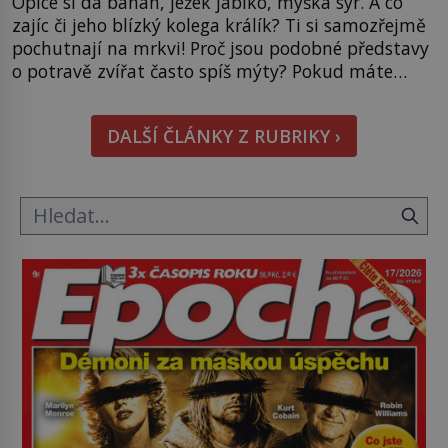
Opice si dá banán, ježek jablko, myška sýr. A co
zajíc či jeho blízký kolega králík? Ti si samozřejmě
pochutnají na mrkvi! Proč jsou podobné představy
o potravě zvířat často spíš mýty? Pokud máte
doma králíka, mrkev mu dát můžete. A nejspíš mu
i bude chutnat, ovšem měl by ji mít jen jako
DALŠÍ ČLÁNKY Z RUBRIKY ›
občasný pamlsek. […]