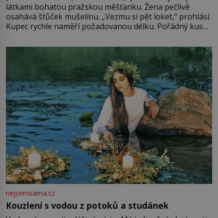
látkami bohatou pražskou měšťanku. Žena pečlivě
osahává štůček mušelínu. „Vezmu si pět loket,“ prohlásí.
Kupec rychle naměří požadovanou délku. Pořádný kus
mu přitom zůstane za prsty… „Na šaty ho bude málo,
milostpaní. Stačí jenom na sukni,“ zhodnotí švadlena
množství růžového mušelínu. „Ošidili vás, podívejte.“
Vezme do ruky dřevěnou
nejsemsama.cz
Kouzlení s vodou z potoků a studánek