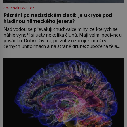
epochalnisvet.cz
Pátrání po nacistickém zlatě: Je ukryté pod
hladinou německého jezera?
Nad vodou se převalují chuchvalce mlhy, ze kterých se
náhle vynoří siluety několika člunů. Mají velmi podivnou
posádku. Dobře živení, po zuby ozbrojení muži v
černých uniformách a na straně druhé: zubožená těla
oblečená v chatrných vězeňských hadrech. Co tato
přízračná scéna znamená? Je jaro roku 1945, druhá
světová válka se chýlí ke konci. Jezero Stolpsee