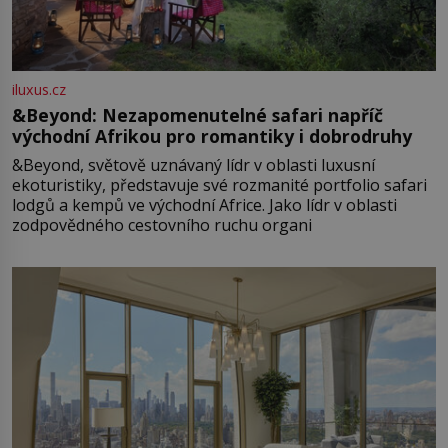
iluxus.cz
&Beyond: Nezapomenutelné safari napříč
východní Afrikou pro romantiky i dobrodruhy
&Beyond, světově uznávaný lídr v oblasti luxusní
ekoturistiky, představuje své rozmanité portfolio safari
lodgů a kempů ve východní Africe. Jako lídr v oblasti
zodpovědného cestovního ruchu organi