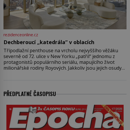
rezidenceonline.cz
Dechberoucí „katedrála“ v oblacích
Třípodlažní penthouse na vrcholu nejvyššího věžáku
severně od 72. ulice v New Yorku „patřil“ jednomu z
protagonistů populárního seriálu, mapujícího život
milionářské rodiny Royových. Jakkoliv jsou jejich osudy
fiktivní, nemovitosti, v nichž „žijí“, jsou velmi reálné.
Ohromující luxusní byt s pěti ložnicemi, čtyřmi
koupelnami a výhledem na Husdon Yards je přitom
jenom jednou z nemovitostí
PŘEDPLATNÉ ČASOPISU