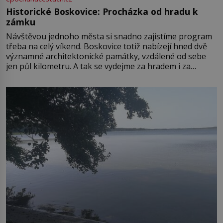
Historické Boskovice: Procházka od hradu k
zámku
Návštěvou jednoho města si snadno zajistíme program
třeba na celý víkend. Boskovice totiž nabízejí hned dvě
významné architektonické památky, vzdálené od sebe
jen půl kilometru. A tak se vydejme za hradem i za
zámkem do krásné jihomoravské krajiny. Trhová osada
Boskovice na okraji Drahanské vrchoviny vznikla někdy
ve13. století, a už v roce 1313 kronikáři zaznamenali