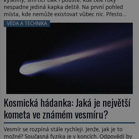
nespadne jediná kapka deště. Na první pohled
místa, kde nemůže existovat vůbec nic. Přesto
právě tady vědci objevují organismy, které
VĚDA A TECHNIKA
posouvají hranice života. Každý nový nález mění
naše představy o tom, co všechno dokáže příroda a
napovídá, kde bychom jednou […]
Kosmická hádanka: Jaká je největší
kometa ve známém vesmíru?
Vesmír se rozpíná stále rychleji. Jenže, jak je to
možné? Současná fyzika je v koncích. Odpovědí by