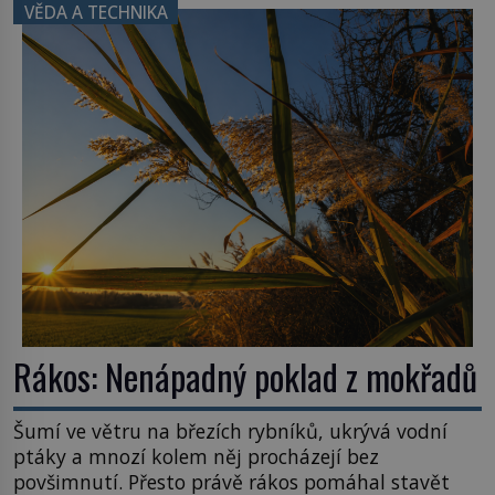
VĚDA A TECHNIKA
Rákos: Nenápadný poklad z mokřadů
Šumí ve větru na březích rybníků, ukrývá vodní
ptáky a mnozí kolem něj procházejí bez
povšimnutí. Přesto právě rákos pomáhal stavět