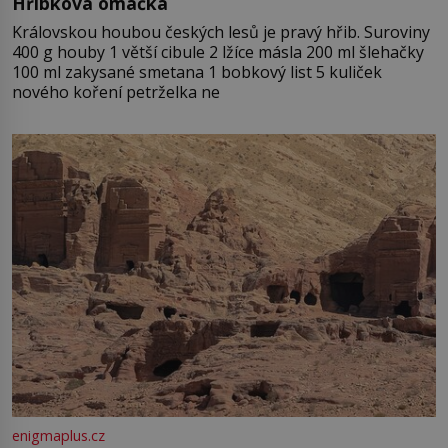
Hříbková omáčka
Královskou houbou českých lesů je pravý hřib. Suroviny
400 g houby 1 větší cibule 2 lžíce másla 200 ml šlehačky
100 ml zakysané smetana 1 bobkový list 5 kuliček
nového koření petrželka ne
enigmaplus.cz