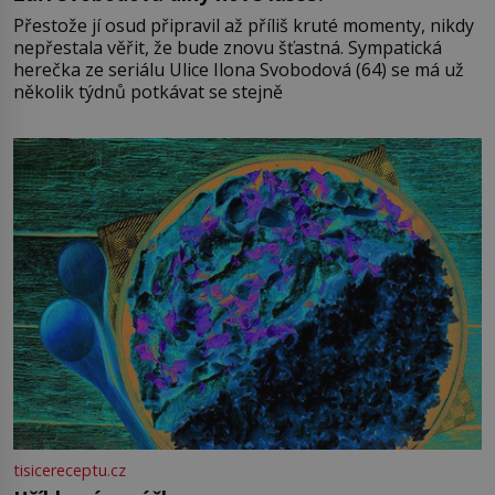
Přestože jí osud připravil až příliš kruté momenty, nikdy
nepřestala věřit, že bude znovu šťastná. Sympatická
herečka ze seriálu Ulice Ilona Svobodová (64) se má už
několik týdnů potkávat se stejně
tisicereceptu.cz