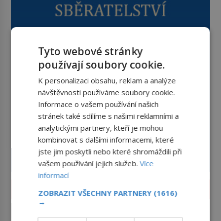
Tyto webové stránky
používají soubory cookie.
K personalizaci obsahu, reklam a analýze
návštěvnosti používáme soubory cookie.
Informace o vašem používání našich
stránek také sdílíme s našimi reklamními a
analytickými partnery, kteří je mohou
kombinovat s dalšími informacemi, které
jste jim poskytli nebo které shromáždili při
vašem používání jejich služeb.
Více
informací
ZAJÍMAVOSTI
ZOBRAZIT VŠECHNY PARTNERY
(1616)
→
Istanbul v plamenech: Proč obří
megapoli ohrožují měsíce