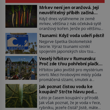
Mrkev není jen oranžová. Její
neuvěřitelný příběh začíná
fialovou barvou
Když dnes vytáhneme ze země
mrkev, většina z nás očekává sytě
oranžový kořen. Jenže po většinu
své historie je mrkev všechno
Tsunami: Když voda udeří pěstí!
možné, jen ne oranžová. Je fialová,
Nejprve špetka školometské
žlutá, bílá, někdy dokonce téměř
teorie. Výraz tsunami vznikl
černá. Až díky stovkám let
spojením japonských slov tsu
pečlivého šlechtění se z ní stává
(přístav) a nami (vlna). Jedná se o
zelenina, bez které si českou
Veselý hřbitov v Rumunsku:
dlouhou vlnu, která je na volném
zahradu ani nedokážeme
Proč zde třou pohřební plačky
moři takřka nepostřehnutelná.
představit. Její příběh je […]
bídu s nouzí?
Hřbitov jako jeviště pro mystérium
Ačkoli je vlnová délka tsunami i 300
smrti. Mezi hrobovými místy půda
kilometrů, výška vlny na volném
promáčená slzami, smutek a
moři je maximálně 1,5 metru.
vědomí konečnosti lidské existence.
Máme se podobné obří vlny obávat
Jak poznat čistou vodu ke
Jsou ale výjimky, kde pohřební
i v Evropě? Vznik tsunami si […]
koupání? Strčte hlavu pod
plačky smutně žmoulají kapesníky
hladinu!
Léto je časem koupání v přírodě.
nikoli při smutečním obřadu, ale
Jak však poznat, že je voda v řece,
při pohledu na výši vyměřené
rybníku, jezeře čistá? Jistě, máte
podpory v nezaměstnanosti. Kam