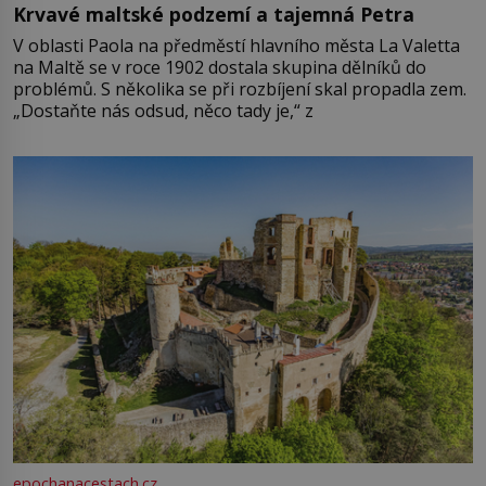
Krvavé maltské podzemí a tajemná Petra
V oblasti Paola na předměstí hlavního města La Valetta
na Maltě se v roce 1902 dostala skupina dělníků do
problémů. S několika se při rozbíjení skal propadla zem.
„Dostaňte nás odsud, něco tady je,“ z
epochanacestach.cz