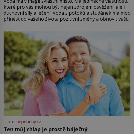
Voda má v magii zvláštní místo. Má jedinečné vlastnosti,
které pro vás mohou být nejen zdrojem osvěžení, ale i
duchovní síly a léčení. Voda z potoků a studánek má moc
přinést do vašeho života pozitivní změny a obnovit vaši
energii. Využitím těchto přírodních zdrojů v magii
můžete obohatit své rituály a přinést do svého života
větší harmonii a klid. Je důležité
skutecnepribehy.cz
Ten můj chlap je prostě báječný