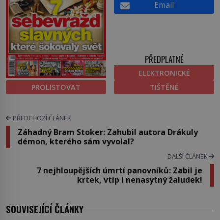
Email
PŘEDPLATNÉ
ELEKTRONICKÉ
PROLISTOVAT
TIŠTĚNÉ
PŘEDCHOZÍ ČLÁNEK
Záhadný Bram Stoker: Zahubil autora Drákuly
démon, kterého sám vyvolal?
DALŠÍ ČLÁNEK
7 nejhloupějších úmrtí panovníků: Zabil je
krtek, vtip i nenasytný žaludek!
SOUVISEJÍCÍ ČLÁNKY