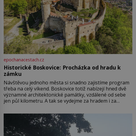
epochanacestach.cz
Historické Boskovice: Procházka od hradu k
zámku
Návštěvou jednoho města si snadno zajistíme program
třeba na celý víkend. Boskovice totiž nabízejí hned dvě
významné architektonické památky, vzdálené od sebe
jen půl kilometru. A tak se vydejme za hradem i za
zámkem do krásné jihomoravské krajiny. Trhová osada
Boskovice na okraji Drahanské vrchoviny vznikla někdy
ve13. století, a už v roce 1313 kronikáři zaznamenali