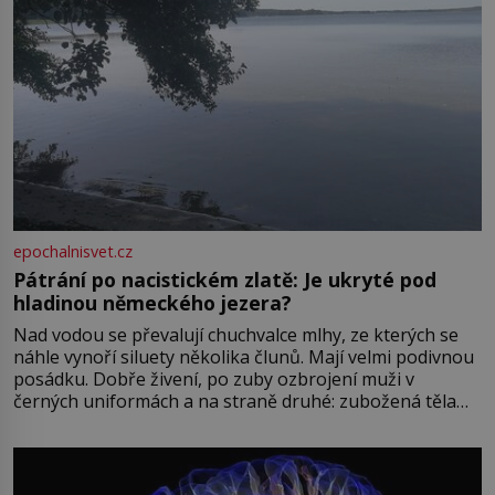
epochalnisvet.cz
Pátrání po nacistickém zlatě: Je ukryté pod
hladinou německého jezera?
Nad vodou se převalují chuchvalce mlhy, ze kterých se
náhle vynoří siluety několika člunů. Mají velmi podivnou
posádku. Dobře živení, po zuby ozbrojení muži v
černých uniformách a na straně druhé: zubožená těla
oblečená v chatrných vězeňských hadrech. Co tato
přízračná scéna znamená? Je jaro roku 1945, druhá
světová válka se chýlí ke konci. Jezero Stolpsee