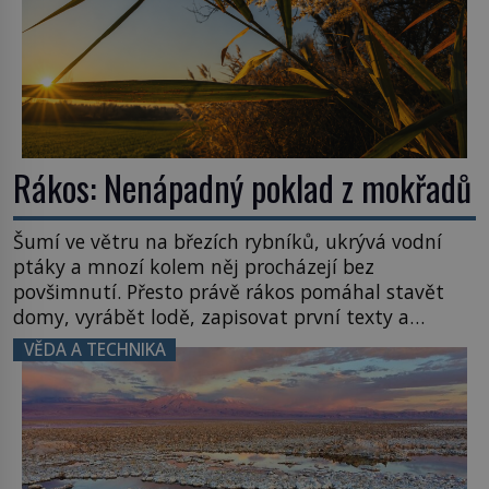
Rákos: Nenápadný poklad z mokřadů
Šumí ve větru na březích rybníků, ukrývá vodní
ptáky a mnozí kolem něj procházejí bez
povšimnutí. Přesto právě rákos pomáhal stavět
domy, vyrábět lodě, zapisovat první texty a
inspiroval řadu pověstí. Tato skromná, ale
VĚDA A TECHNIKA
užitečná rostlina provází člověka už tisíce let.
Většina lidí vnímá rákos jen jako obyčejnou kulisu
letního koupání. Stačí se však podívat […]