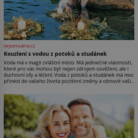
nejsemsama.cz
Kouzlení s vodou z potoků a studánek
Voda má v magii zvláštní místo. Má jedinečné vlastnosti,
které pro vás mohou být nejen zdrojem osvěžení, ale i
duchovní síly a léčení. Voda z potoků a studánek má moc
přinést do vašeho života pozitivní změny a obnovit vaši
energii. Využitím těchto přírodních zdrojů v magii
můžete obohatit své rituály a přinést do svého života
větší harmonii a klid. Je důležité