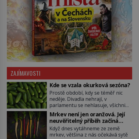
ZAJÍMAVOSTI
Kde se vzala okurková sezóna?
Prostě období, kdy se téměř nic
neděje. Divadla nehrají, v
parlamentu se nehlasuje, všichni
jsou na dovolené a média tak
Mrkev není jen oranžová. Její
nemají o čem mluvit a psát. A
neuvěřitelný příběh začíná
vymýšlejí si proto témata, které
fialovou barvou
Když dnes vytáhneme ze země
nikoho nezajímají. Proč je však ona
mrkev, většina z nás očekává sytě
letní doba spojovaná zrovna s