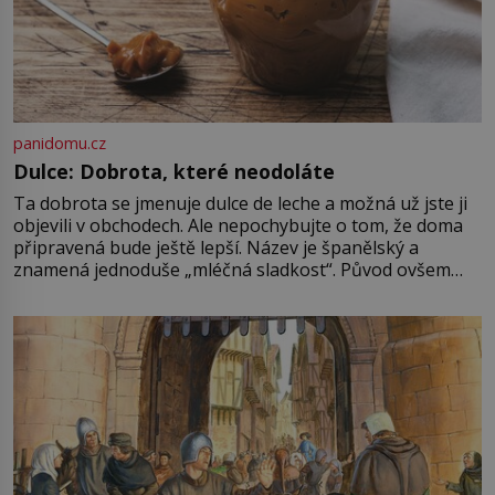
panidomu.cz
Dulce: Dobrota, které neodoláte
Ta dobrota se jmenuje dulce de leche a možná už jste ji
objevili v obchodech. Ale nepochybujte o tom, že doma
připravená bude ještě lepší. Název je španělský a
znamená jednoduše „mléčná sladkost“. Původ ovšem
není úplně jednoznačný, o autorství této receptury se
pře hned několik latinskoamerických zemí a k tomu
Francie, kde se traduje,