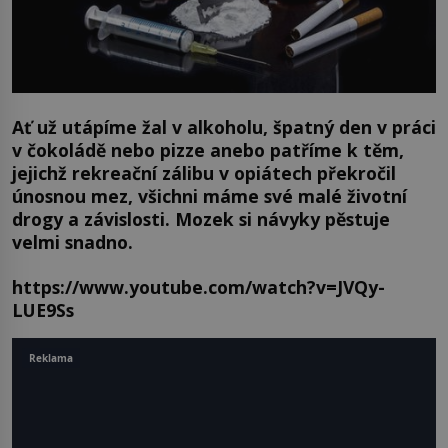
Ať už utápíme žal v alkoholu, špatný den v práci
v čokoládě nebo pizze anebo patříme k těm,
jejichž rekreační zálibu v opiátech překročil
únosnou mez, všichni máme své malé životní
drogy a závislosti. Mozek si návyky pěstuje
velmi snadno.
https://www.youtube.com/watch?v=JVQy-
LUE9Ss
Reklama