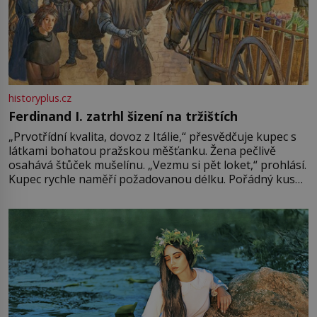
historyplus.cz
Ferdinand I. zatrhl šizení na tržištích
„Prvotřídní kvalita, dovoz z Itálie,“ přesvědčuje kupec s
látkami bohatou pražskou měšťanku. Žena pečlivě
osahává štůček mušelínu. „Vezmu si pět loket,“ prohlásí.
Kupec rychle naměří požadovanou délku. Pořádný kus
mu přitom zůstane za prsty… „Na šaty ho bude málo,
milostpaní. Stačí jenom na sukni,“ zhodnotí švadlena
množství růžového mušelínu. „Ošidili vás, podívejte.“
Vezme do ruky dřevěnou