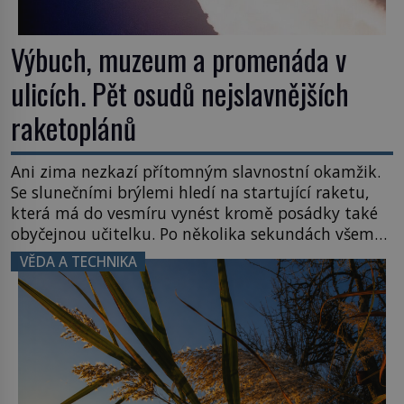
Výbuch, muzeum a promenáda v
ulicích. Pět osudů nejslavnějších
raketoplánů
Ani zima nezkazí přítomným slavnostní okamžik.
Se slunečními brýlemi hledí na startující raketu,
která má do vesmíru vynést kromě posádky také
obyčejnou učitelku. Po několika sekundách všem
ztuhnou úsměvy, stroj totiž exploduje. Jejich
VĚDA A TECHNIKA
konstrukce není z levného kraje, daňové
poplatníky stojí miliardy dolarů. Na druhou stranu
zvládnou jen představitelné věci. Na malé kousky
Název: Columbia První […]