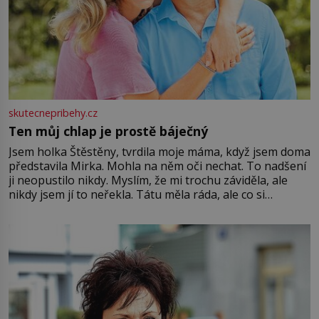
skutecnepribehy.cz
Ten můj chlap je prostě báječný
Jsem holka Štěstěny, tvrdila moje máma, když jsem doma
představila Mirka. Mohla na něm oči nechat. To nadšení
ji neopustilo nikdy. Myslím, že mi trochu záviděla, ale
nikdy jsem jí to neřekla. Tátu měla ráda, ale co si
pamatuji, tak jsme s Mirkem byli zamilovaní mnohem víc.
Jsme spolu moc rádi Tehdy byla jiná doba, když