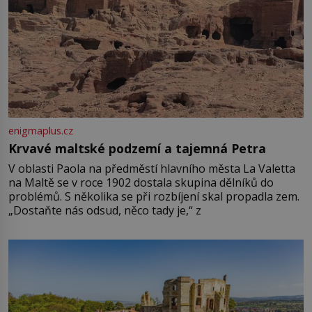
enigmaplus.cz
Krvavé maltské podzemí a tajemná Petra
V oblasti Paola na předměstí hlavního města La Valetta
na Maltě se v roce 1902 dostala skupina dělníků do
problémů. S několika se při rozbíjení skal propadla zem.
„Dostaňte nás odsud, něco tady je,“ z