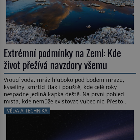
Extrémní podmínky na Zemi: Kde
život přežívá navzdory všemu
Vroucí voda, mráz hluboko pod bodem mrazu,
kyseliny, smrtící tlak i pouště, kde celé roky
nespadne jediná kapka deště. Na první pohled
místa, kde nemůže existovat vůbec nic. Přesto
právě tady vědci objevují organismy, které
VĚDA A TECHNIKA
posouvají hranice života. Každý nový nález mění
naše představy o tom, co všechno dokáže příroda a
napovídá, kde bychom jednou […]