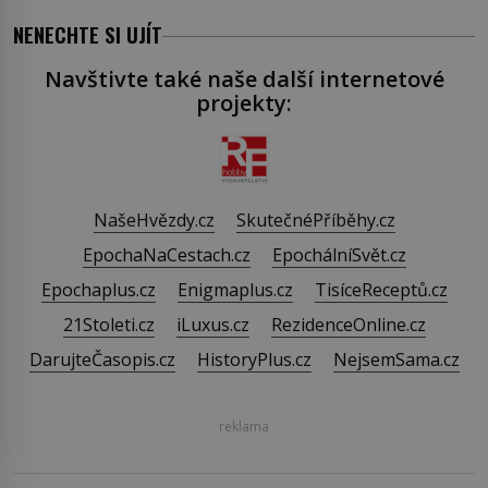
NENECHTE SI UJÍT
Navštivte také naše další internetové
projekty:
NašeHvězdy.cz
SkutečnéPříběhy.cz
EpochaNaCestach.cz
EpochálníSvět.cz
Epochaplus.cz
Enigmaplus.cz
TisíceReceptů.cz
21Stoleti.cz
iLuxus.cz
RezidenceOnline.cz
DarujteČasopis.cz
HistoryPlus.cz
NejsemSama.cz
reklama