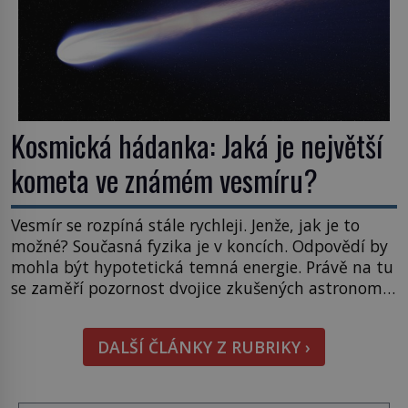
Kosmická hádanka: Jaká je největší
kometa ve známém vesmíru?
Vesmír se rozpíná stále rychleji. Jenže, jak je to
možné? Současná fyzika je v koncích. Odpovědí by
mohla být hypotetická temná energie. Právě na tu
se zaměří pozornost dvojice zkušených astronomů.
Namísto ní ale objeví něco mnohem
hmatatelnějšího. Naprosto rekordní kometu!
DALŠÍ ČLÁNKY Z RUBRIKY ›
Astronomové Pedro Bernardinelli a Gary Bernstein
mravenčí prací zkoumají archivní snímky v rámci
Průzkumu temné energie […]