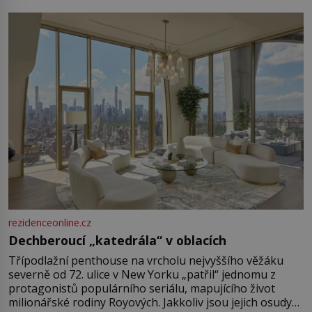
rezidenceonline.cz
Dechberoucí „katedrála“ v oblacích
Třípodlažní penthouse na vrcholu nejvyššího věžáku
severně od 72. ulice v New Yorku „patřil“ jednomu z
protagonistů populárního seriálu, mapujícího život
milionářské rodiny Royových. Jakkoliv jsou jejich osudy