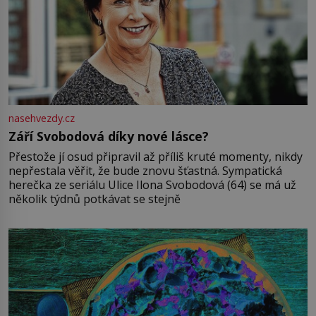
nasehvezdy.cz
Září Svobodová díky nové lásce?
Přestože jí osud připravil až příliš kruté momenty, nikdy
nepřestala věřit, že bude znovu šťastná. Sympatická
herečka ze seriálu Ulice Ilona Svobodová (64) se má už
několik týdnů potkávat se stejně