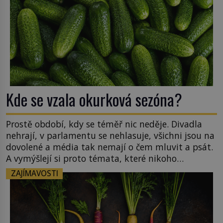
Kde se vzala okurková sezóna?
Prostě období, kdy se téměř nic neděje. Divadla
nehrají, v parlamentu se nehlasuje, všichni jsou na
dovolené a média tak nemají o čem mluvit a psát.
A vymýšlejí si proto témata, které nikoho
nezajímají. Proč je však ona letní doba spojovaná
ZAJÍMAVOSTI
zrovna s okurkami? Okurkovou sezónu známe už
od poloviny 19. století, ovšem jako Češi […]