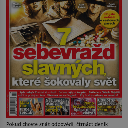
Pokud chcete znát odpověďi, čtrnáctideník