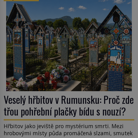
na volném moři je maximálně 1,5 metru. Máme se
podobné obří vlny obávat i v Evropě? Vznik
tsunami si […]
Veselý hřbitov v Rumunsku: Proč zde
třou pohřební plačky bídu s nouzí?
Hřbitov jako jeviště pro mystérium smrti. Mezi
hrobovými místy půda promáčená slzami, smutek