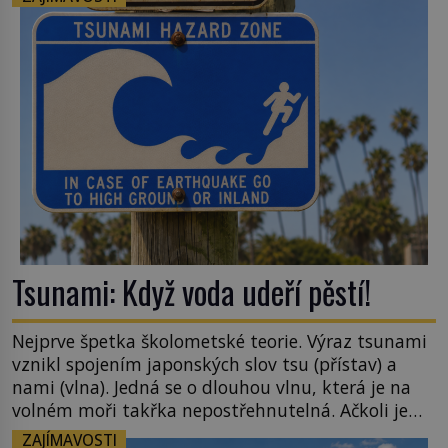
šlechtění se z ní stává zelenina, bez které si českou
zahradu ani nedokážeme představit. Její příběh je
[…]
Tsunami: Když voda udeří pěstí!
Nejprve špetka školometské teorie. Výraz tsunami
vznikl spojením japonských slov tsu (přístav) a
nami (vlna). Jedná se o dlouhou vlnu, která je na
volném moři takřka nepostřehnutelná. Ačkoli je
vlnová délka tsunami i 300 kilometrů, výška vlny
ZAJÍMAVOSTI