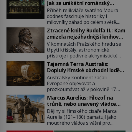
Jak se unikátní románský
poklad dostal do zapadlého
Příběh relikviáře svatého Maura
Bečova?
dodnes fascinuje historiky i
milovníky záhad po celém světě.
Tato románská zlatnická památka
Ztracené knihy Rudolfa II.: Kam
ze 13. století je po českých
zmizela nejzáhadnější knihovna
korunovačních klenotech druhým
Evropy?
V komnatách Pražského hradu se
nejcennějším movitým majetkem v
třpytí křišťály, astronomické
České republice. Přestože byl
přístroje i podivné alchymistické
klenot v roce 1985 po dramatickém
rukopisy. Císař Rudolf II.
pátrání kriminalistů úspěšně
Tajemná Terra Australis:
shromažďuje vše, co souvisí s
nalezen, jeho minulost stále
Dopluly římské obchodní lodě
tajemstvím přírody, hvězd i
obestírá hustá mlha. Otázky, jak
až do Austrálie?
Australský kontinent začali
lidského poznání. Jenže po jeho
přesně se tato […]
Evropané objevovat a
smrti se jeho slavné sbírky začínají
prozkoumávat až v polovině 17.
rozpadat a část z nich mizí navždy.
století. Existuje však možnost, že
Kdo odnesl nejvzácnější knihy? A
Marcus Aurelius: Filozof na
by se o tento vzdálený kontinent
existují ještě někde zapomenuté
trůně, nebo unavený vládce
mohly zajímat již evropské
rukopisy, které nikdo […]
závislý na opiu?
Dějiny si římského císaře Marca
starověké civilizace, a to o 15
Aurelia (121–180) pamatují jako
století dříve? Již od starověku
moudrého vládce s vášní pro
kartografové zakreslovali do map
filozofii, byť musíme tuto moudrost
záhadný kontinent Terra Australis