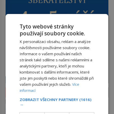
Tyto webové stránky
používají soubory cookie.
K personalizaci obsahu, reklam a analýze
návštěvnosti používáme soubory cookie.
Informace o vašem používání našich
stránek také sdílíme s našimi reklamními a
analytickými partnery, kteří je mohou
kombinovat s dalšími informacemi, které
jste jim poskytli nebo které shromáždili při
vašem používání jejich služeb.
Více
informací
LIFESTYLE
ZOBRAZIT VŠECHNY PARTNERY
(1616)
Příběhy slavných koktejlů: Kde
→
se vzal Manhattan a Bloody
Mary?
Promíchejte whiskey, červený