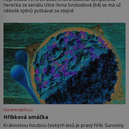
herečka ze seriálu Ulice Ilona Svobodová (64) se má už
několik týdnů potkávat se stejně
tisicereceptu.cz
Hříbková omáčka
Královskou houbou českých lesů je pravý hřib. Suroviny