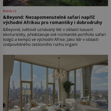
iluxus.cz
&Beyond: Nezapomenutelné safari napříč
východní Afrikou pro romantiky i dobrodruhy
&Beyond, světově uznávaný lídr v oblasti luxusní
ekoturistiky, představuje své rozmanité portfolio safari
lodgů a kempů ve východní Africe. Jako lídr v oblasti
zodpovědného cestovního ruchu organi