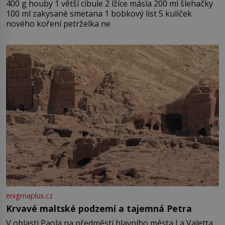
400 g houby 1 větší cibule 2 lžíce másla 200 ml šlehačky
100 ml zakysané smetana 1 bobkový list 5 kuliček
nového koření petrželka ne
enigmaplus.cz
Krvavé maltské podzemí a tajemná Petra
V oblasti Paola na předměstí hlavního města La Valetta