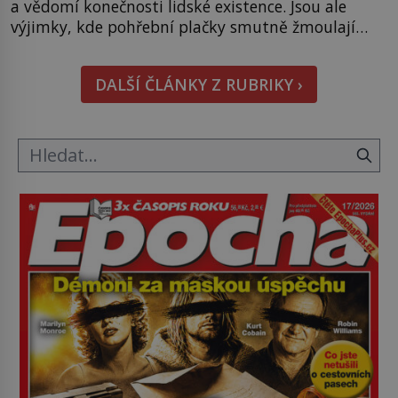
a vědomí konečnosti lidské existence. Jsou ale
výjimky, kde pohřební plačky smutně žmoulají
kapesníky nikoli při smutečním obřadu, ale při
pohledu na výši vyměřené podpory
DALŠÍ ČLÁNKY Z RUBRIKY ›
v nezaměstnanosti. Kam vás pozveme? Unikátní
hřbitov, který si vysloužil název „Veselý“, najdeme
v rumunské vesnici Sapanta, nedaleko hranic […]