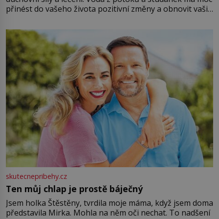
přinést do vašeho života pozitivní změny a obnovit vaši
energii. Využitím těchto přírodních zdrojů v magii
můžete obohatit své rituály a přinést do svého života
větší harmonii a klid. Je důležité
skutecnepribehy.cz
Ten můj chlap je prostě báječný
Jsem holka Štěstěny, tvrdila moje máma, když jsem doma
představila Mirka. Mohla na něm oči nechat. To nadšení