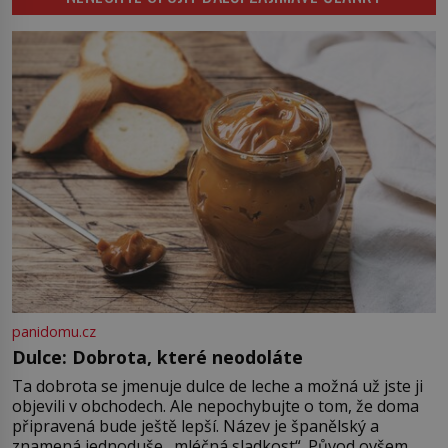
se odvážní lékaři pokoušejí vracet
lidem tváře znetvořené válkou,
tresty nebo nehodami. Jejich
metody jsou překvapivě
promyšlené a některé principy
používají chirurgové dodnes. Úplně
první […]
panidomu.cz
Dulce: Dobrota, které neodoláte
Ta dobrota se jmenuje dulce de leche a možná už jste ji
objevili v obchodech. Ale nepochybujte o tom, že doma
připravená bude ještě lepší. Název je španělský a
znamená jednoduše „mléčná sladkost“. Původ ovšem