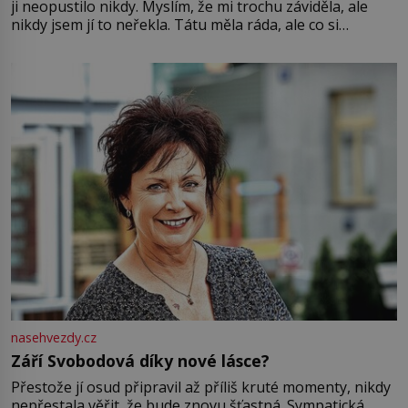
ji neopustilo nikdy. Myslím, že mi trochu záviděla, ale
nikdy jsem jí to neřekla. Tátu měla ráda, ale co si
pamatuji, tak jsme s Mirkem byli zamilovaní mnohem víc.
Jsme spolu moc rádi Tehdy byla jiná doba, když
nasehvezdy.cz
Září Svobodová díky nové lásce?
Přestože jí osud připravil až příliš kruté momenty, nikdy
nepřestala věřit, že bude znovu šťastná. Sympatická