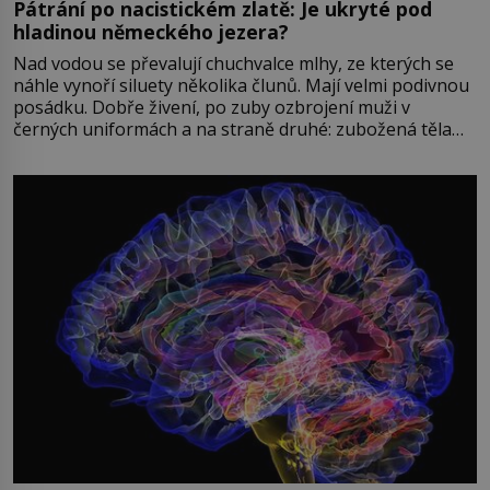
Pátrání po nacistickém zlatě: Je ukryté pod
hladinou německého jezera?
Nad vodou se převalují chuchvalce mlhy, ze kterých se
náhle vynoří siluety několika člunů. Mají velmi podivnou
posádku. Dobře živení, po zuby ozbrojení muži v
černých uniformách a na straně druhé: zubožená těla
oblečená v chatrných vězeňských hadrech. Co tato
přízračná scéna znamená? Je jaro roku 1945, druhá
světová válka se chýlí ke konci. Jezero Stolpsee