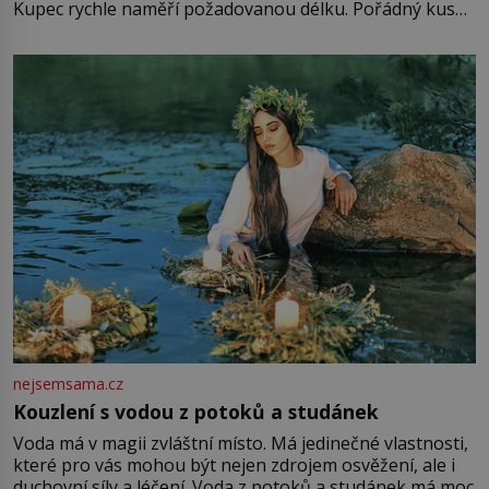
Kupec rychle naměří požadovanou délku. Pořádný kus
mu přitom zůstane za prsty… „Na šaty ho bude málo,
milostpaní. Stačí jenom na sukni,“ zhodnotí švadlena
množství růžového mušelínu. „Ošidili vás, podívejte.“
Vezme do ruky dřevěnou
nejsemsama.cz
Kouzlení s vodou z potoků a studánek
Voda má v magii zvláštní místo. Má jedinečné vlastnosti,
které pro vás mohou být nejen zdrojem osvěžení, ale i
duchovní síly a léčení. Voda z potoků a studánek má moc