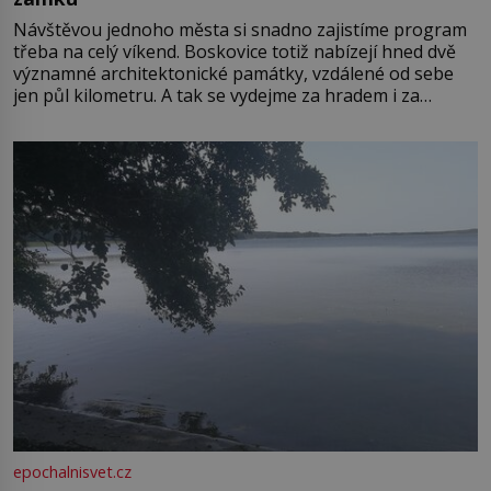
Návštěvou jednoho města si snadno zajistíme program
třeba na celý víkend. Boskovice totiž nabízejí hned dvě
významné architektonické památky, vzdálené od sebe
jen půl kilometru. A tak se vydejme za hradem i za
zámkem do krásné jihomoravské krajiny. Trhová osada
Boskovice na okraji Drahanské vrchoviny vznikla někdy
ve13. století, a už v roce 1313 kronikáři zaznamenali
epochalnisvet.cz