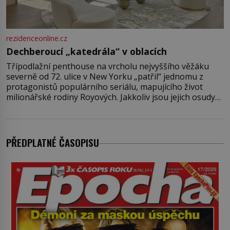
rezidenceonline.cz
Dechberoucí „katedrála“ v oblacích
Třípodlažní penthouse na vrcholu nejvyššího věžáku
severně od 72. ulice v New Yorku „patřil“ jednomu z
protagonistů populárního seriálu, mapujícího život
milionářské rodiny Royových. Jakkoliv jsou jejich osudy
fiktivní, nemovitosti, v nichž „žijí“, jsou velmi reálné.
Ohromující luxusní byt s pěti ložnicemi, čtyřmi
koupelnami a výhledem na Husdon Yards je přitom
jenom jednou z nemovitostí
PŘEDPLATNÉ ČASOPISU