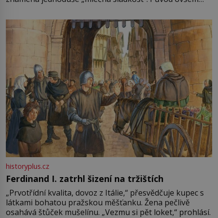
není úplně jednoznačný, o autorství této receptury se
pře hned několik latinskoamerických zemí a k tomu
Francie, kde se traduje,
historyplus.cz
Ferdinand I. zatrhl šizení na tržištích
„Prvotřídní kvalita, dovoz z Itálie,“ přesvědčuje kupec s
látkami bohatou pražskou měšťanku. Žena pečlivě
osahává štůček mušelínu. „Vezmu si pět loket,“ prohlásí.