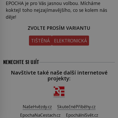
EPOCHA je pro Vás jasnou volbou. Mícháme
koktejl toho nejzajímavějšího, co se kolem nás
děje!
ZVOLTE PROSÍM VARIANTU
TIŠTĚNÁ
ELEKTRONICKÁ
NENECHTE SI UJÍT
Navštivte také naše další internetové
projekty:
NašeHvězdy.cz
SkutečnéPříběhy.cz
EpochaNaCestach.cz
EpochálníSvět.cz