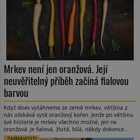
Mrkev není jen oranžová. Její
neuvěřitelný příběh začíná fialovou
barvou
Když dnes vytáhneme ze země mrkev, většina z
nás očekává sytě oranžový kořen. Jenže po většinu
své historie je mrkev všechno možné, jen ne
oranžová. Je fialová, žlutá, bílá, někdy dokonce
téměř černá. Až díky stovkám let pečlivého
ZAJÍMAVOSTI