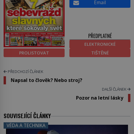
Email
PŘEDPLATNÉ
ELEKTRONICKÉ
PROLISTOVAT
TIŠTĚNÉ
PŘEDCHOZÍ ČLÁNEK
Napsal to člověk? Nebo stroj?
DALŠÍ ČLÁNEK
Pozor na letní lásky
SOUVISEJÍCÍ ČLÁNKY
VĚDA A TECHNIKA