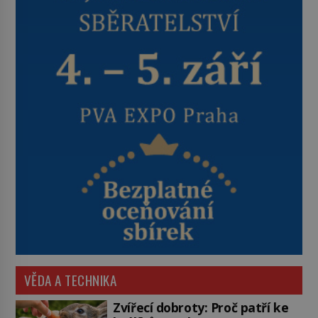
VĚDA A TECHNIKA
Zvířecí dobroty: Proč patří ke