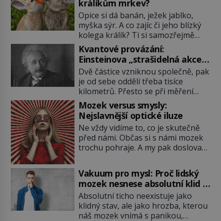
králíkům mrkev?
Opice si dá banán, ježek jablko,
myška sýr. A co zajíc či jeho blízký
kolega králík? Ti si samozřejmě
pochutnají na mrkvi! Proč jsou
Kvantové provázání:
podobné představy o potravě
Einsteinova „strašidelná akce
zvířat často spíš mýty? Pokud máte
na dálku“ dál mate i fascinuje
Dvě částice vzniknou společně, pak
doma králíka, mrkev mu dát
vědce
je od sebe oddělí třeba tisíce
můžete. A nejspíš mu i bude
kilometrů. Přesto se při měření
chutnat, ovšem měl by ji mít jen
chovají, jako by mezi nimi
jako občasný pamlsek. […]
Mozek versus smysly:
existovalo neviditelné pouto. Albert
Nejslavnější optické iluze
Einstein tomu s jistou dávkou
Ne vždy vidíme to, co je skutečně
ironie říká „strašidelná akce na
před námi. Občas si s námi mozek
dálku“ a dlouhá desetiletí věří, že
trochu pohraje. A my pak doslova
musí existovat jednodušší
nevěříme vlastním očím! Jak
vysvětlení. Moderní experimenty
vznikají ty nejpodivnější optické
však ukazují, že kvantový svět
Vakuum pro mysl: Proč lidský
iluze? Soustřeď se na to hlavní!
funguje jinak, než […]
mozek nesnese absolutní klid a
TROXLERŮV EFEKT Náš mozek
začne si vymýšlet horory
Absolutní ticho neexistuje jako
zvládne zpracovat hodně informací.
klidný stav, ale jako hrozba, kterou
Všechny na světě ale nikoliv, musí
náš mozek vnímá s panikou,
si vybírat! Jak to dělá? Když se […]