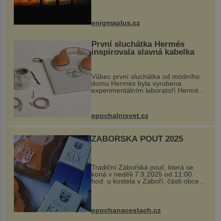
balvan, který se v květnu 2014
nečekaně odtrhl od nedaleké skály
při její demolici. Podle místních stojí
enigmaplus.cz
...
První sluchátka Hermés
inspirovala slavná kabelka
Vůbec první sluchátka od módního
domu Hermès byla vyrobena
experimentálním laboratoří Hermès
Ateliers Horizons. Elegantní gadget
si vyžádal dva roky vývoje a chlubí
se ručně šitou hovězí kůží a
epochalnisvet.cz
kovový...
ZÁBOŘSKÁ POUŤ 2025
Tradiční Zábořská pouť, která se
koná v neděli 7.9.2025 od 11:00
hod. u kostela v Záboří, části obce
Kly u Mělníka. V programu naleznete
komentovanou prohlídku kostela,
dobovou hudbu, řemesla, atrakce...
epochanacestach.cz