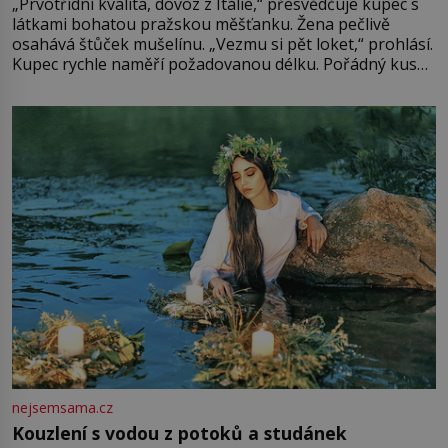
„Prvotřídní kvalita, dovoz z Itálie,“ přesvědčuje kupec s
látkami bohatou pražskou měšťanku. Žena pečlivě
osahává štůček mušelínu. „Vezmu si pět loket,“ prohlásí.
Kupec rychle naměří požadovanou délku. Pořádný kus
mu přitom zůstane za prsty… „Na šaty ho bude málo,
milostpaní. Stačí jenom na sukni,“ zhodnotí švadlena
množství růžového mušelínu. „Ošidili vás, podívejte.“
Vezme do ruky dřevěnou
nejsemsama.cz
Kouzlení s vodou z potoků a studánek