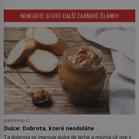
protože bez vnějších podnětů
začne okamžitě produkovat vlastní
NENECHTE SI UJÍT DALŠÍ ZAJÍMAVÉ ČLÁNKY
děsivé iluze. Představte si místnost,
kde zmizí veškerý šum světa. Žádné
auta, žádný šepot, nic. Místo
vytoužené oázy klidu však
okamžitě nastoupí hluboké
znepokojení. Lidská mysl je totiž
evolučně nastavena na neustálý
[…]
panidomu.cz
Dulce: Dobrota, které neodoláte
Ta dobrota se jmenuje dulce de leche a možná už jste ji