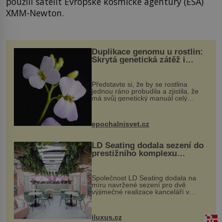
použili satelit Evropské kosmické agentury (ESA)
XMM-Newton.
Duplikace genomu u rostlin:
Skrytá genetická zátěž i
evoluční výhoda
Představte si, že by se rostlina
jednou ráno probudila a zjistila, že
má svůj genetický manuál celý
dvakrát. Přesně to se občas v
přírodě stane – a podle nového
výzkumu to může být pro druhy
epochalnisvet.cz
vstupenka...
LD Seating dodala sezení do
prestižního komplexu
MediaCityUK v Salfordu
Společnost LD Seating dodala na
míru navržené sezení pro dvě
výjimečné realizace kanceláří v
areálu MediaCityUK v anglickém
Salfordu – konkrétně do budov Blue
Tower a Orange Tower. Komplex
iluxus.cz
budov Media...