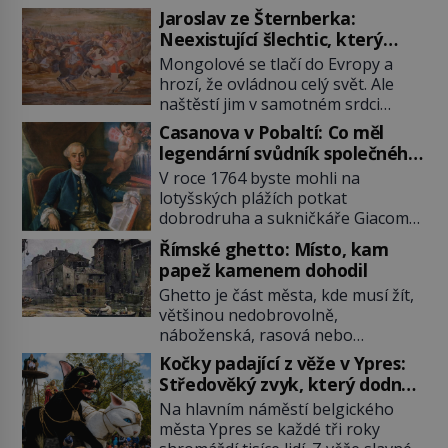
Jaroslav ze Šternberka:
Neexistující šlechtic, který
z Moravy vyžene Mongoly
Mongolové se tlačí do Evropy a
hrozí, že ovládnou celý svět. Ale
naštěstí jim v samotném srdci
Evropy stojí v cestě malé, ale silné
Casanova v Pobaltí: Co měl
království, které dokáže
legendární svůdník společného
dobyvatelské hordy zastavit. Co
se svobodnými zednáři?
V roce 1764 byste mohli na
nedokáže žádná z asijských říší, co
lotyšských plážích potkat
nedokážou Němci – to dokáže
dobrodruha a sukničkáře Giacoma
český král. Nebo že by ne?
Casanovu. Jeho cesta k Baltskému
Mongolové od roku 1223 postupují
Římské ghetto: Místo, kam
moři však nebyla turistickým
podél Kaspického a Azovského
papež kamenem dohodil
výletem, ale ryze pracovní cestou
moře, […]
Ghetto je část města, kde musí žít,
se zištnými úmysly. Jaký cíl
většinou nedobrovolně,
Casanova sledoval, když se
náboženská, rasová nebo
například procházel uličkami
národnostní menšina obyvatel.
lotyšské Rigy? Casanova v Pobaltí
Kočky padající z věže v Ypres:
Bohaté historické zkušenosti mají s
kontaktoval tamní zednářské lóže.
Středověký zvyk, který dodnes
takovým životem Židé. Už od
Nebyl v této oblasti žádným
budí rozpaky
Na hlavním náměstí belgického
středověku jsou totiž v každou
nováčkem, protože do zednářské
města Ypres se každé tři roky
chvíli nuceni v nějakém žít. Mezi ty
[…]