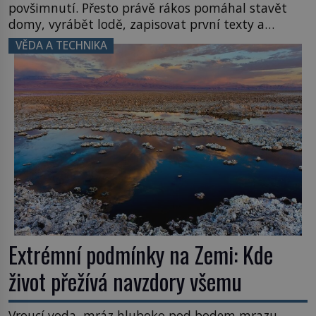
povšimnutí. Přesto právě rákos pomáhal stavět
domy, vyrábět lodě, zapisovat první texty a
inspiroval řadu pověstí. Tato skromná, ale
VĚDA A TECHNIKA
užitečná rostlina provází člověka už tisíce let.
Většina lidí vnímá rákos jen jako obyčejnou kulisu
letního koupání. Stačí se však podívat […]
Extrémní podmínky na Zemi: Kde
život přežívá navzdory všemu
Vroucí voda, mráz hluboko pod bodem mrazu,