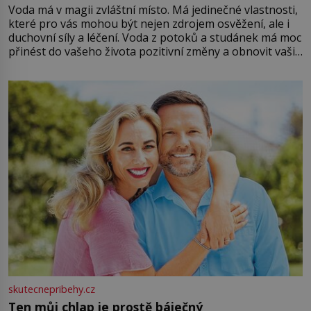
Voda má v magii zvláštní místo. Má jedinečné vlastnosti,
které pro vás mohou být nejen zdrojem osvěžení, ale i
duchovní síly a léčení. Voda z potoků a studánek má moc
přinést do vašeho života pozitivní změny a obnovit vaši
energii. Využitím těchto přírodních zdrojů v magii
můžete obohatit své rituály a přinést do svého života
větší harmonii a klid. Je důležité
skutecnepribehy.cz
Ten můj chlap je prostě báječný