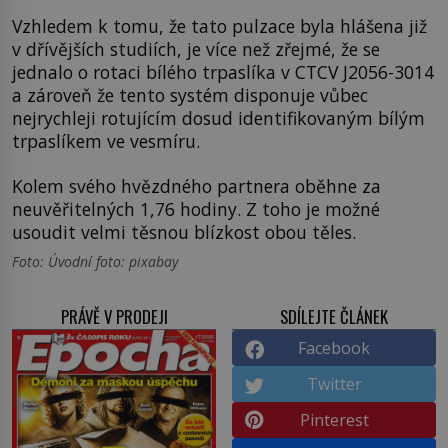
Vzhledem k tomu, že tato pulzace byla hlášena již
v dřívějších studiích, je více než zřejmé, že se
jednalo o rotaci bílého trpaslíka v CTCV J2056-3014
a zároveň že tento systém disponuje vůbec
nejrychleji rotujícím dosud identifikovaným bílým
trpaslíkem ve vesmíru.
Kolem svého hvězdného partnera oběhne za
neuvěřitelných 1,76 hodiny. Z toho je možné
usoudit velmi těsnou blízkost obou těles.
Foto: Úvodní foto: pixabay
PRÁVĚ V PRODEJI
SDÍLEJTE ČLÁNEK
Facebook
Twitter
Pinterest