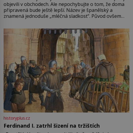
objevili v obchodech. Ale nepochybujte o tom, že doma
připravená bude ještě lepší. Název je španělský a
znamená jednoduše „mléčná sladkost“. Původ ovšem
není úplně jednoznačný, o autorství této receptury se
pře hned několik latinskoamerických zemí a k tomu
Francie, kde se traduje,
historyplus.cz
Ferdinand I. zatrhl šizení na tržištích