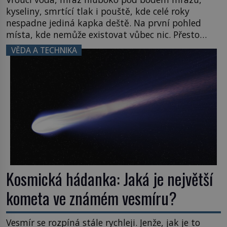
kyseliny, smrtící tlak i pouště, kde celé roky
nespadne jediná kapka deště. Na první pohled
místa, kde nemůže existovat vůbec nic. Přesto
právě tady vědci objevují organismy, které
VĚDA A TECHNIKA
posouvají hranice života. Každý nový nález mění
naše představy o tom, co všechno dokáže příroda a
napovídá, kde bychom jednou […]
Kosmická hádanka: Jaká je největší
kometa ve známém vesmíru?
Vesmír se rozpíná stále rychleji. Jenže, jak je to