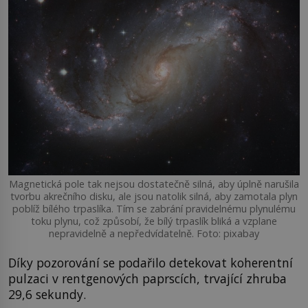
Magnetická pole tak nejsou dostatečně silná, aby úplně narušila
tvorbu akrečního disku, ale jsou natolik silná, aby zamotala plyn
poblíž bílého trpaslíka. Tím se zabrání pravidelnému plynulému
toku plynu, což způsobí, že bílý trpaslík bliká a vzplane
nepravidelně a nepředvídatelně. Foto: pixabay
Díky pozorování se podařilo detekovat koherentní
pulzaci v rentgenových paprscích, trvající zhruba
29,6 sekundy.