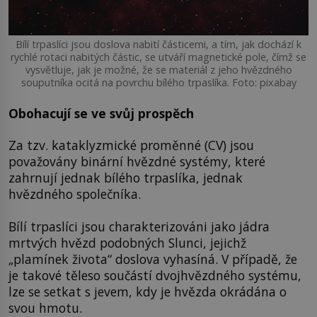
Bílí trpaslíci jsou doslova nabití částicemi, a tím, jak dochází k
rychlé rotaci nabitých částic, se utváří magnetické pole, čímž se
vysvětluje, jak je možné, že se materiál z jeho hvězdného
souputníka ocitá na povrchu bílého trpaslíka. Foto: pixabay
Obohacují se ve svůj prospěch
Za tzv. kataklyzmické proměnné (CV) jsou
považovány binární hvězdné systémy, které
zahrnují jednak bílého trpaslíka, jednak
hvězdného společníka.
Bílí trpaslíci jsou charakterizováni jako jádra
mrtvých hvězd podobných Slunci, jejichž
„plamínek života“ doslova vyhasíná. V případě, že
je takové těleso součástí dvojhvězdného systému,
lze se setkat s jevem, kdy je hvězda okrádána o
svou hmotu.