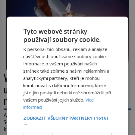
Tyto webové stránky
používají soubory cookie.
K personalizaci obsahu, reklam a analýze
návštěvnosti používáme soubory cookie.
Informace o vašem používání našich
stránek také sdílíme s našimi reklamními a
Výbuch, muzeum a promenáda v
analytickými partnery, kteří je mohou
ulicích. Pět osudů nejslavnějších
kombinovat s dalšími informacemi, které
jste jim poskytli nebo které shromáždili při
raketoplánů
vašem používání jejich služeb.
Více
informací
Ani zima nezkazí přítomným slavnostní okamžik.
ZOBRAZIT VŠECHNY PARTNERY
(1616)
Se slunečními brýlemi hledí na startující raketu,
→
která má do vesmíru vynést kromě posádky také