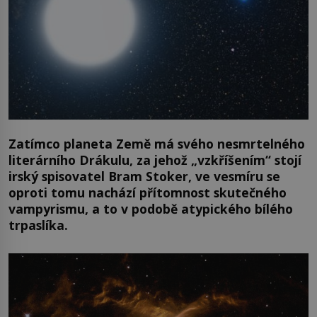
Zatímco planeta Země má svého nesmrtelného
literárního Drákulu, za jehož „vzkříšením“ stojí
irský spisovatel Bram Stoker, ve vesmíru se
oproti tomu nachází přítomnost skutečného
vampyrismu, a to v podobě atypického bílého
trpaslíka.