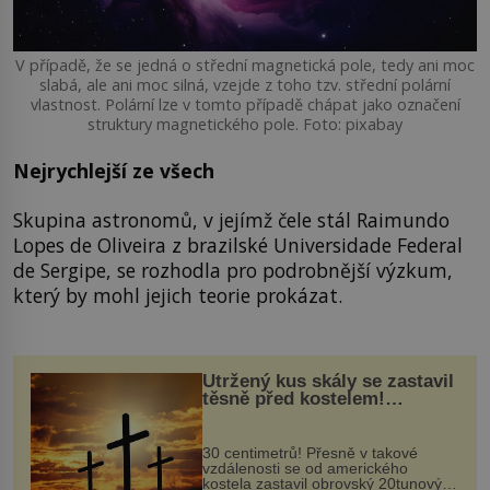
V případě, že se jedná o střední magnetická pole, tedy ani moc
slabá, ale ani moc silná, vzejde z toho tzv. střední polární
vlastnost. Polární lze v tomto případě chápat jako označení
struktury magnetického pole. Foto: pixabay
Nejrychlejší ze všech
Skupina astronomů, v jejímž čele stál Raimundo
Lopes de Oliveira z brazilské Universidade Federal
de Sergipe, se rozhodla pro podrobnější výzkum,
který by mohl jejich teorie prokázat.
Utržený kus skály se zastavil
těsně před kostelem!
Ochránila ho boží síla?
30 centimetrů! Přesně v takové
vzdálenosti se od amerického
kostela zastavil obrovský 20tunový