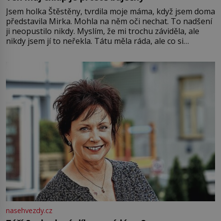
Jsem holka Štěstěny, tvrdila moje máma, když jsem doma
představila Mirka. Mohla na něm oči nechat. To nadšení
ji neopustilo nikdy. Myslím, že mi trochu záviděla, ale
nikdy jsem jí to neřekla. Tátu měla ráda, ale co si
pamatuji, tak jsme s Mirkem byli zamilovaní mnohem víc.
Jsme spolu moc rádi Tehdy byla jiná doba, když
nasehvezdy.cz