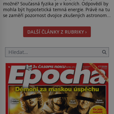
možné? Současná fyzika je v koncích. Odpovědí by
mohla být hypotetická temná energie. Právě na tu
se zaměří pozornost dvojice zkušených astronomů.
Namísto ní ale objeví něco mnohem
hmatatelnějšího. Naprosto rekordní kometu!
DALŠÍ ČLÁNKY Z RUBRIKY ›
Astronomové Pedro Bernardinelli a Gary Bernstein
mravenčí prací zkoumají archivní snímky v rámci
Průzkumu temné energie […]