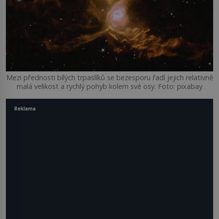
Mezi přednosti bílých trpaslíků se bezesporu řadí jejich relativně
malá velikost a rychlý pohyb kolem své osy. Foto: pixabay
Reklama