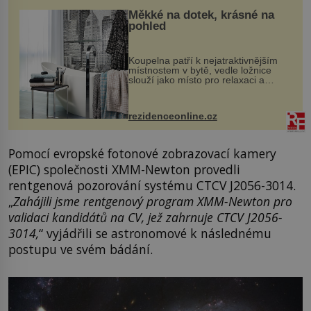
Měkké na dotek, krásné na
pohled
Koupelna patří k nejatraktivnějším
místnostem v bytě, vedle ložnice
slouží jako místo pro relaxaci a
odpočinek. Koupelnový textil –
ručníky, osušky a koberečky –
mohou jako mávnutím kouzelného
rezidenceonline.cz
proutku...
Pomocí evropské fotonové zobrazovací kamery
(EPIC) společnosti XMM-Newton provedli
rentgenová pozorování systému CTCV J2056-3014.
„
Zahájili jsme rentgenový program XMM-Newton pro
validaci kandidátů na CV, jež zahrnuje CTCV J2056-
3014,
“ vyjádřili se astronomové k následnému
postupu ve svém bádání.