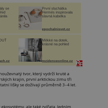
ály se
První sluchátka
před
Hermés inspirovala
ánila
slavná kabelka
epochalnisvet.cz
OUŤ
Měkké na dotek,
krásné na pohled
ach.cz
rezidenceonline.cz
a houževnatý tvor, který vydrží kruté a
kých krajin, první arktickou zimu tři
tatní lišky se dožívají průměrně 3–4 let.
ekosystémy, ale také zvířata. Jedním