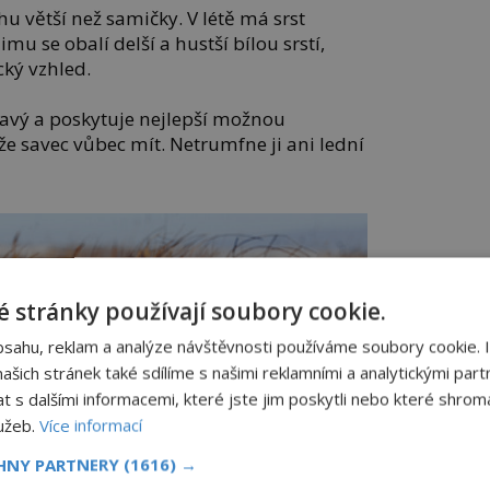
hu větší než samičky. V létě má srst
mu se obalí delší a hustší bílou srstí,
ický vzhled.
avý a poskytuje nejlepší možnou
že savec vůbec mít. Netrumfne ji ani lední
 stránky používají soubory cookie.
bsahu, reklam a analýze návštěvnosti používáme soubory cookie. 
šich stránek také sdílíme s našimi reklamními a analytickými partn
s dalšími informacemi, které jste jim poskytli nebo které shromá
lužeb.
Více informací
CHNY PARTNERY
(1616) →