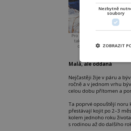
Nezbytně nutn
soubory
Pro zimní období je polární li
takže dokáže vypátrat lumíky
ZOBRAZIT P
obloukem do vzduchu a přes
p
Malá, ale oddaná
Nejčastěji žije v páru a 
ročně a v jednom vrhu býv
celou dobu přítomen a pom
Ta poprvé opouštějí noru 
přestávají kojit po 2–3 mě
kolem jednoho roku života
s rodinou až do dalšího ro