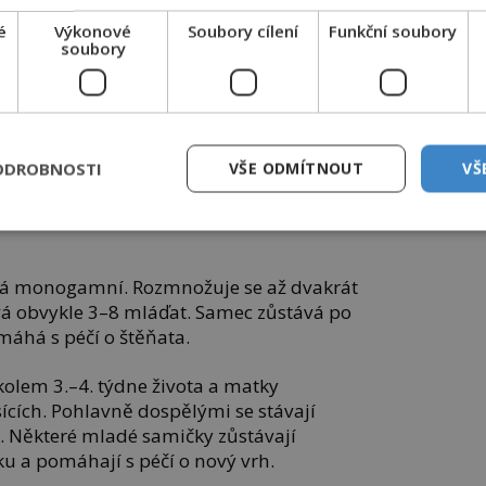
é
Výkonové
Soubory cílení
Funkční soubory
soubory
ška vybavena naprosto dokonale. Má výborný sluch,
 i pod silnou vrstvou sněhu. Pak vyskočí vysokým
ODROBNOSTI
VŠE ODMÍTNOUT
VŠ
ným zacílením prolomí ledovou krustu. Kořist
rakticky nemá šanci.
bývá monogamní. Rozmnožuje se až dvakrát
á obvykle 3–8 mláďat. Samec zůstává po
áhá s péčí o štěňata.
kolem 3.–4. týdne života a matky
sících. Pohlavně dospělými se stávají
. Některé mladé samičky zůstávají
ku a pomáhají s péčí o nový vrh.