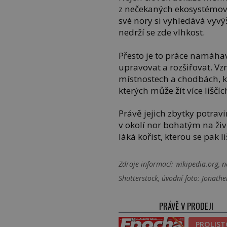
z nečekaných ekosystémovýc
své nory si vyhledává vyv
nedrží se zde vlhkost.
Přesto je to práce namáhav
upravovat a rozšiřovat. Vz
místnostech a chodbách, kt
kterých může žít více liščíc
Právě jejich zbytky potravi
v okolí nor bohatým na živi
láká kořist, kterou se pak li
Zdroje informací:
wikipedia.org, na
Shutterstock, úvodní foto: Jonath
PRÁVĚ V PRODEJI
PROLIS