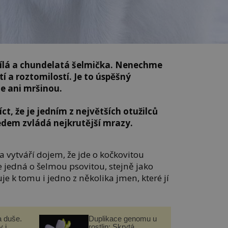
 bílá a chundelatá šelmička. Nenechme
tí a roztomilostí. Je to úspěšný
e ani mršinou.
t, že je jedním z největších otužilců
ledem zvládá nejkrutější mrazy.
 vytváří dojem, že jde o kočkovitou
se jedná o šelmou psovitou, stejně jako
je k tomu i jedno z několika jmen, které jí
a duše.
Duplikace genomu u
 i
rostlin: Skrytá