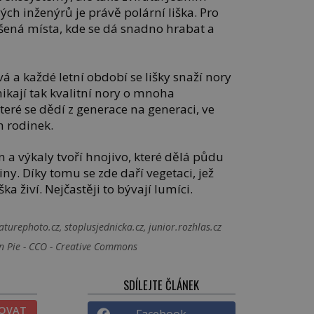
h inženýrů je právě polární liška. Pro
ýšená místa, kde se dá snadno hrabat a
á a každé letní období se lišky snaží nory
nikají tak kvalitní nory o mnoha
eré se dědí z generace na generaci, ve
h rodinek.
n a výkaly tvoří hnojivo, které dělá půdu
ny. Díky tomu se zde daří vegetaci, jež
ška živí. Nejčastěji to bývají lumíci.
turephoto.cz, stoplusjednicka.cz, junior.rozhlas.cz
en Pie - CCO - Creative Commons
SDÍLEJTE ČLÁNEK
TOVAT
Facebook