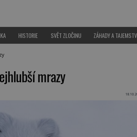
IKA
HISTORIE
SVĚT ZLOČINU
ZÁHADY A TAJEMSTV
zy
nejhlubší mrazy
18.10.2