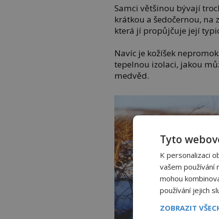
Samci většinou bývají troc
krátkou a šedočernou, na zi
která jí propůjčuje její typ
Navíc je kožíšek nepromok
tepelnou izolaci, jakou mů
medvěd.
Tyto webové
K personalizaci o
vašem používání na
mohou kombinovat 
používání jejich s
ZOBRAZIT VŠE