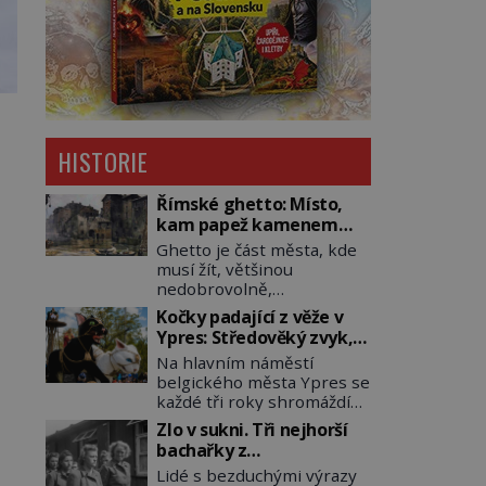
HISTORIE
Římské ghetto: Místo,
kam papež kamenem
dohodil
Ghetto je část města, kde
musí žít, většinou
nedobrovolně,
náboženská, rasová nebo
Kočky padající z věže v
národnostní menšina
Ypres: Středověký zvyk,
obyvatel. Bohaté
který dodnes budí
Na hlavním náměstí
historické zkušenosti mají
rozpaky
belgického města Ypres se
s takovým životem Židé. Už
každé tři roky shromáždí
od středověku jsou totiž v
tisíce lidí. Z věže slavné
každou chvíli nuceni v
Zlo v sukni. Tři nejhorší
tržnice létají do davu
nějakém žít. Mezi ty
bachařky z
kočky, diváci jásají a snaží
nejslavnější patří i římské
koncentračních táborů
Lidé s bezduchými výrazy
se je chytit. Naštěstí už
ghetto založené v roce