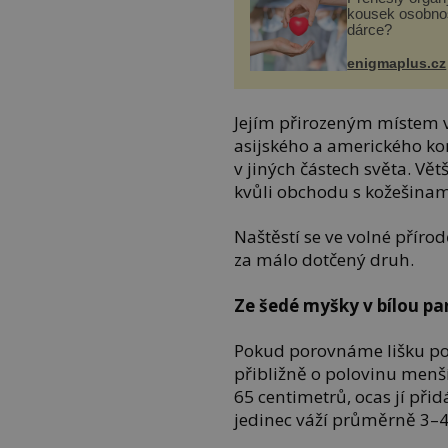
kousek osobnos
dárce?
enigmaplus.cz
Jejím přirozeným místem v
asijského a amerického kon
v jiných částech světa. V
kvůli obchodu s kožešinam
Naštěstí se ve volné příro
za málo dotčený druh.
Ze šedé myšky v bílou pa
Pokud porovnáme lišku polá
přibližně o polovinu menší
65 centimetrů, ocas jí při
jedinec váží průměrně 3–4