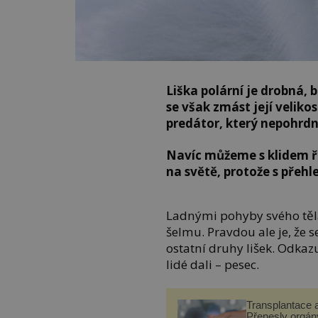
Liška polární je drobná,
se však zmást její velikos
predátor, který nepohrdn
Navíc můžeme s klidem říc
na světě, protože s přeh
Ladnými pohyby svého těla
šelmu. Pravdou ale je, že 
ostatní druhy lišek. Odkazu
lidé dali – pesec.
Transplantace 
Přenesly orgány