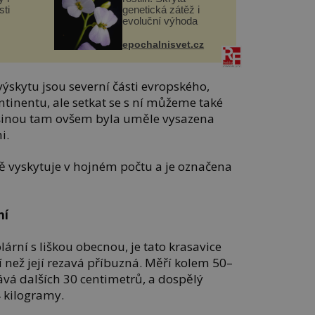
ti
genetická zátěž i
evoluční výhoda
epochalnisvet.cz
ýskytu jsou severní části evropského,
tinentu, ale setkat se s ní můžeme také
ětšinou tam ovšem byla uměle vysazena
i.
dě vyskytuje v hojném počtu a je označena
ní
rní s liškou obecnou, je tato krasavice
 než její rezavá příbuzná. Měří kolem 50–
dává dalších 30 centimetrů, a dospělý
 kilogramy.