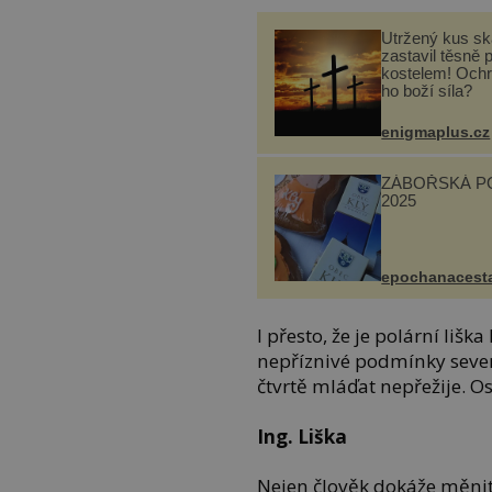
Utržený kus sk
zastavil těsně 
kostelem! Ochr
ho boží síla?
enigmaplus.cz
ZÁBOŘSKÁ P
2025
epochanacest
I přesto, že je polární lišk
nepříznivé podmínky severs
čtvrtě mláďat nepřežije. Os
Ing. Liška
Nejen člověk dokáže měnit 