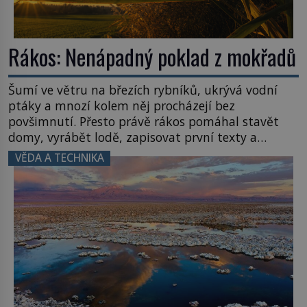
Rákos: Nenápadný poklad z mokřadů
Šumí ve větru na březích rybníků, ukrývá vodní
ptáky a mnozí kolem něj procházejí bez
povšimnutí. Přesto právě rákos pomáhal stavět
domy, vyrábět lodě, zapisovat první texty a
inspiroval řadu pověstí. Tato skromná, ale
VĚDA A TECHNIKA
užitečná rostlina provází člověka už tisíce let.
Většina lidí vnímá rákos jen jako obyčejnou kulisu
letního koupání. Stačí se však podívat […]