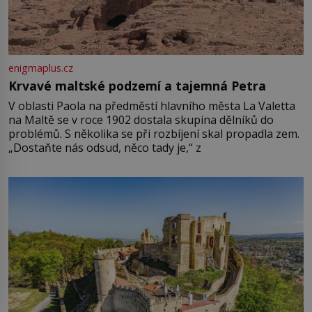
enigmaplus.cz
Krvavé maltské podzemí a tajemná Petra
V oblasti Paola na předměstí hlavního města La Valetta
na Maltě se v roce 1902 dostala skupina dělníků do
problémů. S několika se při rozbíjení skal propadla zem.
„Dostaňte nás odsud, něco tady je,“ z