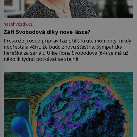
nasehvezdy.cz
Září Svobodová díky nové lásce?
Přestože jí osud připravil až příliš kruté momenty, nikdy
nepřestala věřit, že bude znovu šťastná. Sympatická
herečka ze seriálu Ulice Ilona Svobodová (64) se má už
několik týdnů potkávat se stejně