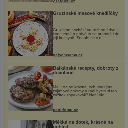
21stoleti.cz
Gruzínské masové knedlíčky
Gruzie se nachází na rozhraní dvou
kontinentů a právě to se promítá i do
její kuchyně. Snoubí se v ní
evropské a asijské chutě a díky tomu
vznikají rozmanité a chuťově bohaté
pokrmy, které rozhodně st...
nejsemsama.cz
Balkánské recepty, dobroty z
dovolené
Měli jste se krásně, ochutnali jste
zajímavé pokrmy a rádi byste si ten
zážitek zopakovali? Není nic
snazšího. Pljeskavica (10 porcí)
Možná jste ji ochutnali na dovolené v
bývalé Jugoslávii, lze ji vi...
panidomu.cz
Měkké na dotek, krásné na
pohled