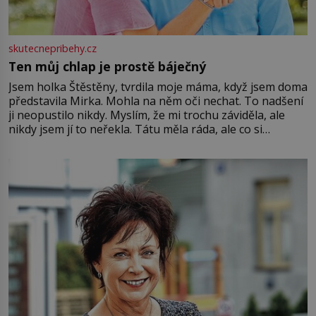
skutecnepribehy.cz
Ten můj chlap je prostě báječný
Jsem holka Štěstěny, tvrdila moje máma, když jsem doma
představila Mirka. Mohla na něm oči nechat. To nadšení
ji neopustilo nikdy. Myslím, že mi trochu záviděla, ale
nikdy jsem jí to neřekla. Tátu měla ráda, ale co si
pamatuji, tak jsme s Mirkem byli zamilovaní mnohem víc.
Jsme spolu moc rádi Tehdy byla jiná doba, když