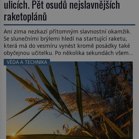
ulicích. Pět osudů nejslavnějších
raketoplánů
Ani zima nezkazí přítomným slavnostní okamžik.
Se slunečními brýlemi hledí na startující raketu,
která má do vesmíru vynést kromě posádky také
obyčejnou učitelku. Po několika sekundách všem
ztuhnou úsměvy, stroj totiž exploduje. Jejich
VĚDA A TECHNIKA
konstrukce není z levného kraje, daňové
poplatníky stojí miliardy dolarů. Na druhou stranu
zvládnou jen představitelné věci. Na malé kousky
Název: Columbia První […]