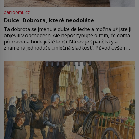
panidomu.cz
Dulce: Dobrota, které neodoláte
Ta dobrota se jmenuje dulce de leche a možná už jste ji
objevili v obchodech. Ale nepochybujte o tom, že doma
připravená bude ještě lepší. Název je španělský a
znamená jednoduše „mléčná sladkost“. Původ ovšem
není úplně jednoznačný, o autorství této receptury se
pře hned několik latinskoamerických zemí a k tomu
Francie, kde se traduje,