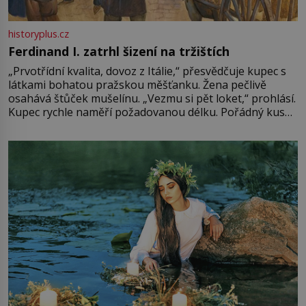
historyplus.cz
Ferdinand I. zatrhl šizení na tržištích
„Prvotřídní kvalita, dovoz z Itálie,“ přesvědčuje kupec s
látkami bohatou pražskou měšťanku. Žena pečlivě
osahává štůček mušelínu. „Vezmu si pět loket,“ prohlásí.
Kupec rychle naměří požadovanou délku. Pořádný kus
mu přitom zůstane za prsty… „Na šaty ho bude málo,
milostpaní. Stačí jenom na sukni,“ zhodnotí švadlena
množství růžového mušelínu. „Ošidili vás, podívejte.“
Vezme do ruky dřevěnou