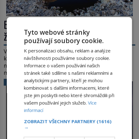
Extrémní podmínky na Zemi: Kde
Tyto webové stránky
život přežívá navzdory všemu
používají soubory cookie.
K personalizaci obsahu, reklam a analýze
Vroucí voda, mráz hluboko pod bodem mrazu,
kyseliny, smrtící tlak i pouště, kde celé roky
návštěvnosti používáme soubory cookie.
nespadne jediná kapka deště. Na první pohled
Informace o vašem používání našich
místa, kde nemůže existovat vůbec nic. Přesto
stránek také sdílíme s našimi reklamními a
právě tady vědci objevují organismy, které
analytickými partnery, kteří je mohou
VĚDA A TECHNIKA
posouvají hranice života. Každý nový nález mění
kombinovat s dalšími informacemi, které
naše představy o tom, co všechno dokáže příroda a
jste jim poskytli nebo které shromáždili při
napovídá, kde bychom jednou […]
vašem používání jejich služeb.
Více
informací
ZOBRAZIT VŠECHNY PARTNERY
(1616)
→