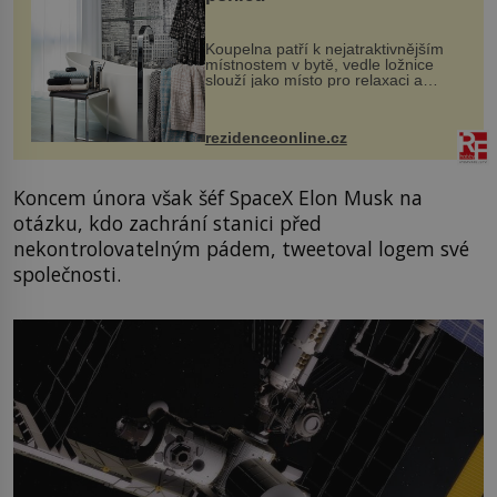
Koupelna patří k nejatraktivnějším
místnostem v bytě, vedle ložnice
slouží jako místo pro relaxaci a
odpočinek. Koupelnový textil –
ručníky, osušky a koberečky –
mohou jako mávnutím kouzelného
rezidenceonline.cz
proutku...
Koncem února však šéf SpaceX Elon Musk na
otázku, kdo zachrání stanici před
nekontrolovatelným pádem, tweetoval logem své
společnosti.