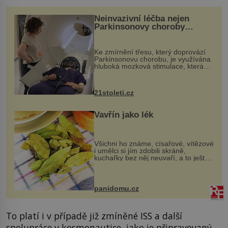
Neinvazivní léčba nejen
Parkinsonovy choroby
pomocí ultrazvukové
„helmy“
Ke zmírnění třesu, který doprovází
Parkinsonovu chorobu, je využívána
hluboká mozková stimulace, která
však vyžaduje vysoce invazivní
zákrok. Ultrazvuk zase není vhodný
k dostatečně přesnému zacílení ...
21stoleti.cz
Vavřín jako lék
Všichni ho známe, císařové, vítězové
i umělci si jím zdobili skráně,
kuchařky bez něj neuvaří, a to ještě
nevíte, že bobkový list může výrazně
zmírnit některé naše neduhy.
Obsahuje v malém množství ně...
panidomu.cz
To platí i v případě již zmíněné ISS a další
spolupráce v kosmonautice, jako je připravovaný