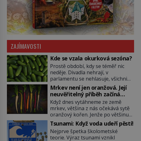
ZAJÍMAVOSTI
Kde se vzala okurková sezóna?
Prostě období, kdy se téměř nic
neděje. Divadla nehrají, v
parlamentu se nehlasuje, všichni
jsou na dovolené a média tak
Mrkev není jen oranžová. Její
nemají o čem mluvit a psát. A
neuvěřitelný příběh začíná
vymýšlejí si proto témata, které
fialovou barvou
Když dnes vytáhneme ze země
nikoho nezajímají. Proč je však ona
mrkev, většina z nás očekává sytě
letní doba spojovaná zrovna s
oranžový kořen. Jenže po většinu
okurkami? Okurkovou sezónu
své historie je mrkev všechno
známe už od poloviny 19. století,
Tsunami: Když voda udeří pěstí!
možné, jen ne oranžová. Je fialová,
ovšem jako Češi […]
Nejprve špetka školometské
žlutá, bílá, někdy dokonce téměř
teorie. Výraz tsunami vznikl
černá. Až díky stovkám let