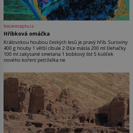
tisicereceptu.cz
Hříbková omáčka
Královskou houbou českých lesů je pravý hřib. Suroviny
400 g houby 1 větší cibule 2 lžíce másla 200 ml šlehačky
100 ml zakysané smetana 1 bobkový list 5 kuliček
nového koření petrželka ne