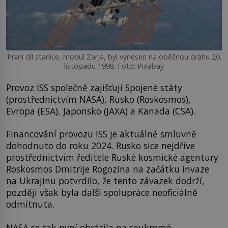
První díl stanice, modul Zarja, byl vynesen na oběžnou dráhu 20.
listopadu 1998. Foto: Pixabay
Provoz ISS společně zajišťují Spojené státy
(prostřednictvím NASA), Rusko (Roskosmos),
Evropa (ESA), Japonsko (JAXA) a Kanada (CSA).
Financování provozu ISS je aktuálně smluvně
dohodnuto do roku 2024. Rusko sice nejdříve
prostřednictvím ředitele Ruské kosmické agentury
Roskosmos Dmitrije Rogozina na začátku invaze
na Ukrajinu potvrdilo, že tento závazek dodrží,
později však byla další spolupráce neoficiálně
odmítnuta.
NASA se tak nyní obrátila na soukromé