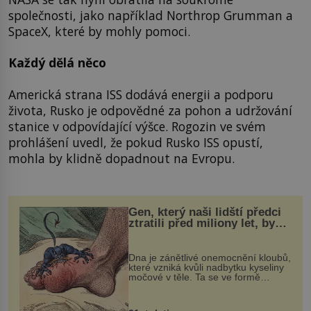
společnosti, jako například Northrop Grumman a
SpaceX, které by mohly pomoci.
Každý dělá něco
Americká strana ISS dodává energii a podporu
života, Rusko je odpovědné za pohon a udržování
stanice v odpovídající výšce. Rogozin ve svém
prohlášení uvedl, že pokud Rusko ISS opustí,
mohla by klidně dopadnout na Evropu.
Gen, který naši lidští předci
ztratili před miliony let, by
mohl pomoci s léčbou
„nemoci králů“
Dna je zánětlivé onemocnění kloubů,
které vzniká kvůli nadbytku kyseliny
močové v těle. Ta se ve formě
krystalků ukládá v blízkosti kloubů,
nejčastěji přitom postihuje palce na
nohou, a způsobuje bole...