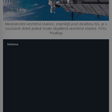
Mezinárodní vesmírná stanice, známější pod zkratkou ISS, je v
současné době jediná trvale obydlená vesmírná stanice. Foto:
Pixabay
Reklama