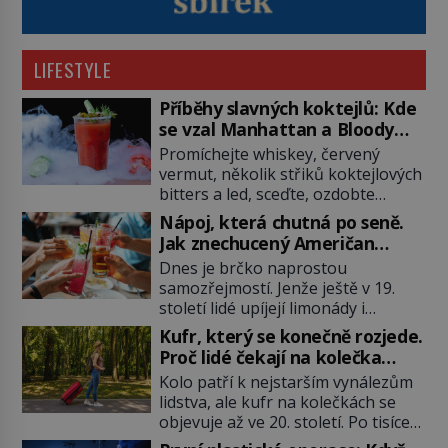
LIFESTYLE
Příběhy slavných koktejlů: Kde
se vzal Manhattan a Bloody
Mary?
Promíchejte whiskey, červený
vermut, několik střiků koktejlových
bitters a led, sceďte, ozdobte
koktejlovou třešinkou a tadá…
Nápoj, která chutná po seně.
Manhattan je tu! A pokud to má být
Jak znechucený Američan
skutečně on, dejte si pozor, ať
vymyslel brčko
Dnes je brčko naprostou
místo klasické americké rye
samozřejmostí. Jenže ještě v 19.
whiskey či klidně bourbonu
století lidé upíjejí limonády i
nepoužijete skotskou whisku. Co
koktejly dutými stébly žita nebo
se stane? Inu, koktejl bude stále
Kufr, který se konečně rozjede.
žitné slámy. Fungují sice dobře,
skvělý, ale už to nebude
Proč lidé čekají na kolečka
mají ale jednu nepříjemnou
Manhattan ale […]
téměř pět tisíc let?
Kolo patří k nejstarším vynálezům
vlastnost po chvíli se rozmáčejí a
lidstva, ale kufr na kolečkách se
nápoji dodávají travnatou příchuť.
objevuje až ve 20. století. Po tisíce
Právě tahle drobná nepříjemnost
let lidé vláčejí těžká zavazadla v