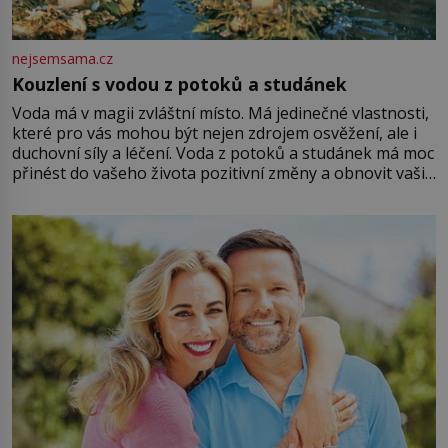
nejsemsama.cz
Kouzlení s vodou z potoků a studánek
Voda má v magii zvláštní místo. Má jedinečné vlastnosti,
které pro vás mohou být nejen zdrojem osvěžení, ale i
duchovní síly a léčení. Voda z potoků a studánek má moc
přinést do vašeho života pozitivní změny a obnovit vaši
energii. Využitím těchto přírodních zdrojů v magii
můžete obohatit své rituály a přinést do svého života
větší harmonii a klid. Je důležité