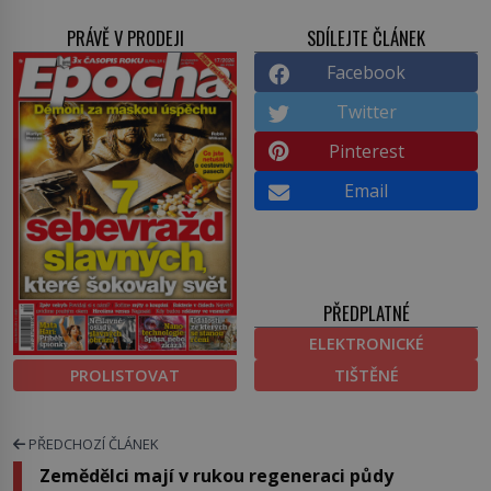
PRÁVĚ V PRODEJI
SDÍLEJTE ČLÁNEK
Facebook
Twitter
Pinterest
Email
PŘEDPLATNÉ
ELEKTRONICKÉ
PROLISTOVAT
TIŠTĚNÉ
PŘEDCHOZÍ ČLÁNEK
Zemědělci mají v rukou regeneraci půdy