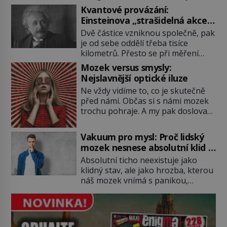
pochutnají na mrkvi! Proč jsou
Kvantové provázání:
podobné představy o potravě
Einsteinova „strašidelná akce
zvířat často spíš mýty? Pokud máte
na dálku“ dál mate i fascinuje
Dvě částice vzniknou společně, pak
doma králíka, mrkev mu dát
vědce
je od sebe oddělí třeba tisíce
můžete. A nejspíš mu i bude
kilometrů. Přesto se při měření
chutnat, ovšem měl by ji mít jen
chovají, jako by mezi nimi
jako občasný pamlsek. […]
Mozek versus smysly:
existovalo neviditelné pouto. Albert
Nejslavnější optické iluze
Einstein tomu s jistou dávkou
Ne vždy vidíme to, co je skutečně
ironie říká „strašidelná akce na
před námi. Občas si s námi mozek
dálku“ a dlouhá desetiletí věří, že
trochu pohraje. A my pak doslova
musí existovat jednodušší
nevěříme vlastním očím! Jak
vysvětlení. Moderní experimenty
vznikají ty nejpodivnější optické
však ukazují, že kvantový svět
Vakuum pro mysl: Proč lidský
iluze? Soustřeď se na to hlavní!
funguje jinak, než […]
mozek nesnese absolutní klid a
TROXLERŮV EFEKT Náš mozek
začne si vymýšlet horory
Absolutní ticho neexistuje jako
zvládne zpracovat hodně informací.
klidný stav, ale jako hrozba, kterou
Všechny na světě ale nikoliv, musí
náš mozek vnímá s panikou,
si vybírat! Jak to dělá? Když se […]
protože bez vnějších podnětů
začne okamžitě produkovat vlastní
děsivé iluze. Představte si místnost,
kde zmizí veškerý šum světa. Žádné