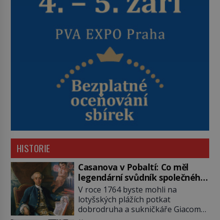
HISTORIE
Casanova v Pobaltí: Co měl
legendární svůdník společného
se svobodnými zednáři?
V roce 1764 byste mohli na
lotyšských plážích potkat
dobrodruha a sukničkáře Giacoma
Casanovu. Jeho cesta k Baltskému