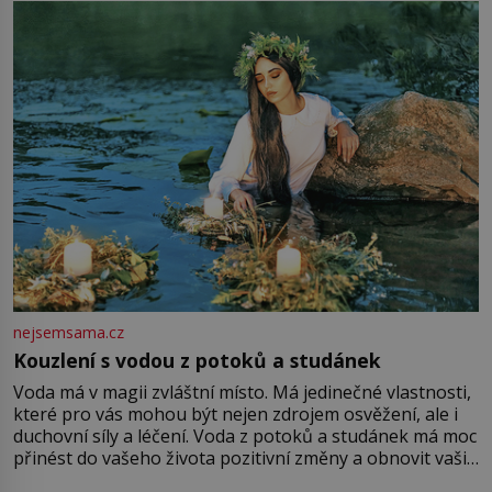
množství růžového mušelínu. „Ošidili vás, podívejte.“
Vezme do ruky dřevěnou
nejsemsama.cz
Kouzlení s vodou z potoků a studánek
Voda má v magii zvláštní místo. Má jedinečné vlastnosti,
které pro vás mohou být nejen zdrojem osvěžení, ale i
duchovní síly a léčení. Voda z potoků a studánek má moc
přinést do vašeho života pozitivní změny a obnovit vaši
energii. Využitím těchto přírodních zdrojů v magii