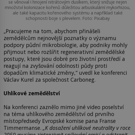
se věnoval i hnojení nitrátovým dusíkem, který snižuje nejen
množství kolonizace kořenů důležitou arbuskulární mykorhizou,
ale také kapacitu kořenového systému a například také
schopnosti boje s plevelem. Foto: Pixabay
„Pracujeme na tom, abychom přinášeli
zemědělcům nejnovější poznatky o významu
podpory půdní mikrobiologie, aby podniky mohly
přijmout nebo rozšířit regenerativní zemědělské
postupy, které jsou dobré pro životní prostředí a
reagují na zvyšování odolnosti půdy proti
dopadům klimatické změny,“ uvedl ke konferenci
Václav Kurel za společnost Carboneg.
Uhlíkové zemědělství
Na konferenci zaznělo mimo jiné video poselství
na téma uhlíkového zemědělství od prvního
místopředsedy Evropské komise pana Franse
Timmermanse.
„K dosažení uhlíkové neutrality v roce
2050 musíme zintenzivnit snižování emisí a odstranit