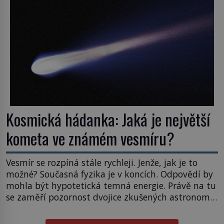
posouvají hranice života. Každý nový nález mění
naše představy o tom, co všechno dokáže příroda a
napovídá, kde bychom jednou […]
Kosmická hádanka: Jaká je největší
kometa ve známém vesmíru?
Vesmír se rozpíná stále rychleji. Jenže, jak je to
možné? Současná fyzika je v koncích. Odpovědí by
mohla být hypotetická temná energie. Právě na tu
se zaměří pozornost dvojice zkušených astronomů.
Namísto ní ale objeví něco mnohem
hmatatelnějšího. Naprosto rekordní kometu!