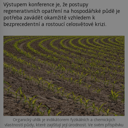
Výstupem konference je, že postupy
regenerativních opatření na hospodářské půdě je
potřeba zavádět okamžitě vzhledem k
bezprecedentní a rostoucí celosvětové krizi.
Organický uhlík je indikátorem fyzikálních a chemických
vlastností půdy, které zajišťují její úrodnost. Ve svém příspěvku