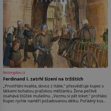
Francie, kde se traduje,
historyplus.cz
Ferdinand I. zatrhl šizení na tržištích
„Prvotřídní kvalita, dovoz z Itálie,“ přesvědčuje kupec s
látkami bohatou pražskou měšťanku. Žena pečlivě
osahává štůček mušelínu. „Vezmu si pět loket,“ prohlásí.
Kupec rychle naměří požadovanou délku. Pořádný kus
mu přitom zůstane za prsty… „Na šaty ho bude málo,
milostpaní. Stačí jenom na sukni,“ zhodnotí švadlena