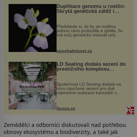
Duplikace genomu u rostlin:
Skrytá genetická zátěž i
evoluční výhoda
Představte si, že by se rostlina
jednou ráno probudila a zjistila, že
má svůj genetický manuál celý
dvakrát. Přesně to se občas v
přírodě stane – a podle nového
výzkumu to může být pro druhy
epochalnisvet.cz
vstupenka...
LD Seating dodala sezení do
prestižního komplexu
MediaCityUK v Salfordu
Společnost LD Seating dodala na
míru navržené sezení pro dvě
výjimečné realizace kanceláří v
areálu MediaCityUK v anglickém
Salfordu – konkrétně do budov Blue
Tower a Orange Tower. Komplex
iluxus.cz
budov Media...
Zemědělci a odborníci diskutovali nad potřebou
obnovy ekosystému a biodiverzity, a také jak