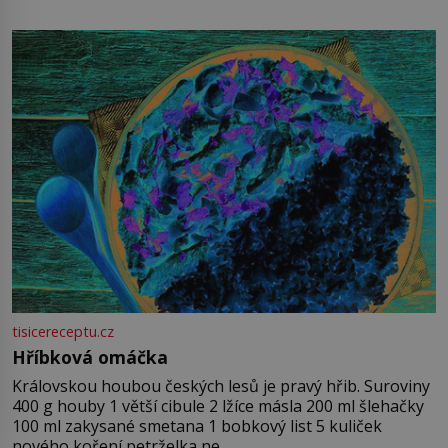
tisicereceptu.cz
Hříbková omáčka
Královskou houbou českých lesů je pravý hřib. Suroviny
400 g houby 1 větší cibule 2 lžíce másla 200 ml šlehačky
100 ml zakysané smetana 1 bobkový list 5 kuliček
nového koření petrželka ne