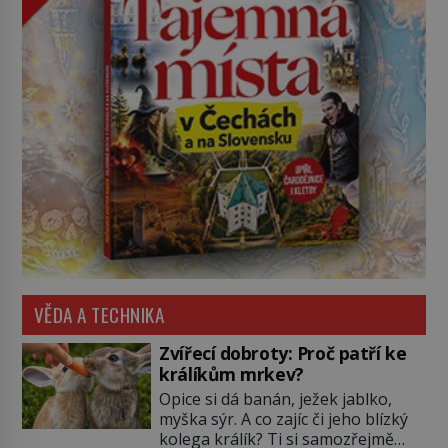
VĚDA A TECHNIKA
Zvířecí dobroty: Proč patří ke
králíkům mrkev?
Opice si dá banán, ježek jablko,
myška sýr. A co zajíc či jeho blízký
kolega králík? Ti si samozřejmě