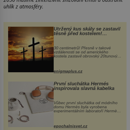
uhlík z atmosféry.
Utržený kus skály se zastavil
těsně před kostelem!
Ochránila ho boží síla?
30 centimetrů! Přesně v takové
vzdálenosti se od amerického
kostela zastavil obrovský 20tunový
balvan, který se v květnu 2014
nečekaně odtrhl od nedaleké skály
při její demolici. Podle místních stojí
enigmaplus.cz
...
První sluchátka Hermés
inspirovala slavná kabelka
Vůbec první sluchátka od módního
domu Hermès byla vyrobena
experimentálním laboratoří Hermès
Ateliers Horizons. Elegantní gadget
si vyžádal dva roky vývoje a chlubí
se ručně šitou hovězí kůží a
epochalnisvet.cz
kovový...