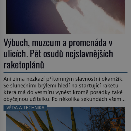
Výbuch, muzeum a promenáda v
ulicích. Pět osudů nejslavnějších
raketoplánů
Ani zima nezkazí přítomným slavnostní okamžik.
Se slunečními brýlemi hledí na startující raketu,
která má do vesmíru vynést kromě posádky také
obyčejnou učitelku. Po několika sekundách všem
ztuhnou úsměvy, stroj totiž exploduje. Jejich
VĚDA A TECHNIKA
konstrukce není z levného kraje, daňové
poplatníky stojí miliardy dolarů. Na druhou stranu
zvládnou jen představitelné věci. Na malé kousky