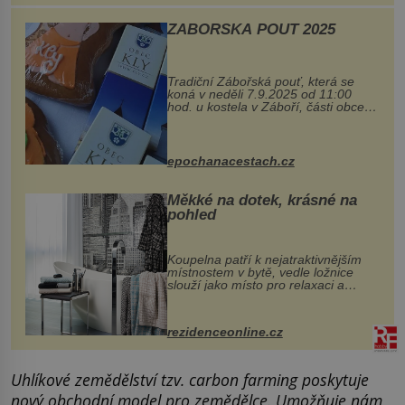
ZÁBOŘSKÁ POUŤ 2025
Tradiční Zábořská pouť, která se
koná v neděli 7.9.2025 od 11:00
hod. u kostela v Záboří, části obce
Kly u Mělníka. V programu naleznete
komentovanou prohlídku kostela,
dobovou hudbu, řemesla, atrakce...
epochanacestach.cz
Měkké na dotek, krásné na
pohled
Koupelna patří k nejatraktivnějším
místnostem v bytě, vedle ložnice
slouží jako místo pro relaxaci a
odpočinek. Koupelnový textil –
ručníky, osušky a koberečky –
mohou jako mávnutím kouzelného
rezidenceonline.cz
proutku...
Uhlíkové zemědělství tzv. carbon farming poskytuje
nový obchodní model pro zemědělce. Umožňuje nám