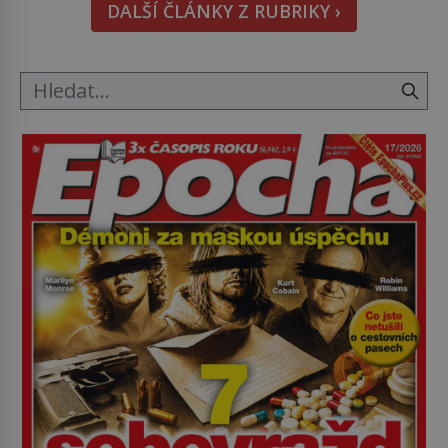
DALŠÍ ČLÁNKY Z RUBRIKY ›
Astronomové Pedro Bernardinelli a Gary Bernstein
mravenčí prací zkoumají archivní snímky v rámci
Průzkumu temné energie […]