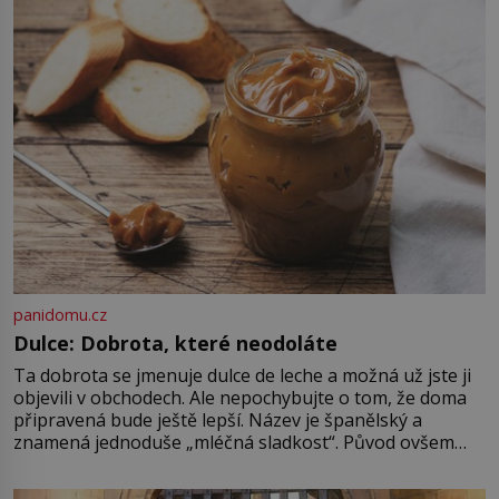
(1911–1979) či Heinrich Himmler
(1900–1945) zná každý, o koho se
historie jen otřela. Jenže […]
panidomu.cz
Dulce: Dobrota, které neodoláte
Ta dobrota se jmenuje dulce de leche a možná už jste ji
objevili v obchodech. Ale nepochybujte o tom, že doma
připravená bude ještě lepší. Název je španělský a
znamená jednoduše „mléčná sladkost“. Původ ovšem
není úplně jednoznačný, o autorství této receptury se
pře hned několik latinskoamerických zemí a k tomu