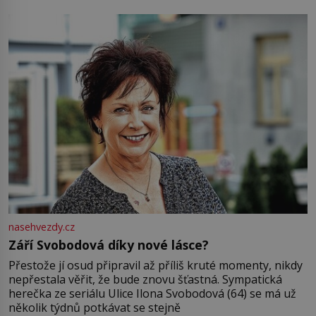
Jsme spolu moc rádi Tehdy byla jiná doba, když
nasehvezdy.cz
Září Svobodová díky nové lásce?
Přestože jí osud připravil až příliš kruté momenty, nikdy
nepřestala věřit, že bude znovu šťastná. Sympatická
herečka ze seriálu Ulice Ilona Svobodová (64) se má už
několik týdnů potkávat se stejně