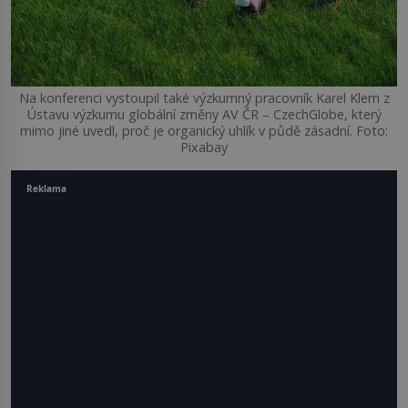
Na konferenci vystoupil také výzkumný pracovník Karel Klem z
Ústavu výzkumu globální změny AV ČR – CzechGlobe, který
mimo jiné uvedl, proč je organický uhlík v půdě zásadní. Foto:
Pixabay
Reklama