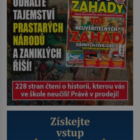
auta, žádný šepot, nic. Místo
vytoužené oázy klidu však
okamžitě nastoupí hluboké
znepokojení. Lidská mysl je totiž
evolučně nastavena na neustálý
[…]