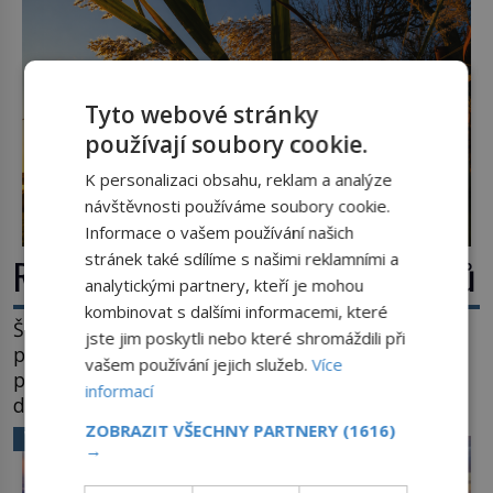
Název: Columbia První […]
Tyto webové stránky
používají soubory cookie.
K personalizaci obsahu, reklam a analýze
návštěvnosti používáme soubory cookie.
Informace o vašem používání našich
stránek také sdílíme s našimi reklamními a
Rákos: Nenápadný poklad z mokřadů
analytickými partnery, kteří je mohou
kombinovat s dalšími informacemi, které
Šumí ve větru na březích rybníků, ukrývá vodní
jste jim poskytli nebo které shromáždili při
ptáky a mnozí kolem něj procházejí bez
vašem používání jejich služeb.
Více
povšimnutí. Přesto právě rákos pomáhal stavět
informací
domy, vyrábět lodě, zapisovat první texty a
inspiroval řadu pověstí. Tato skromná, ale
ZOBRAZIT VŠECHNY PARTNERY
(1616)
VĚDA A TECHNIKA
→
užitečná rostlina provází člověka už tisíce let.
Většina lidí vnímá rákos jen jako obyčejnou kulisu