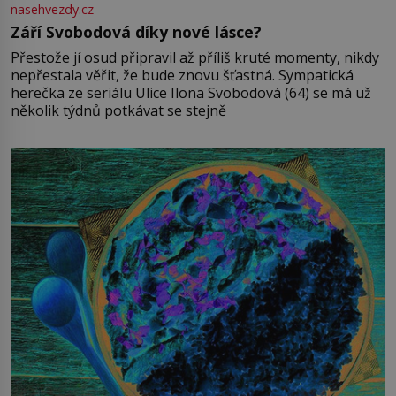
nasehvezdy.cz
Září Svobodová díky nové lásce?
Přestože jí osud připravil až příliš kruté momenty, nikdy
nepřestala věřit, že bude znovu šťastná. Sympatická
herečka ze seriálu Ulice Ilona Svobodová (64) se má už
několik týdnů potkávat se stejně