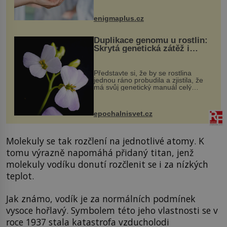
může vést plnohodnotný život. Ale co
když při transplantaci nepřijímám...
enigmaplus.cz
Duplikace genomu u rostlin:
Skrytá genetická zátěž i
evoluční výhoda
Představte si, že by se rostlina
jednou ráno probudila a zjistila, že
má svůj genetický manuál celý
dvakrát. Přesně to se občas v
přírodě stane – a podle nového
výzkumu to může být pro druhy
epochalnisvet.cz
vstupenka...
Molekuly se tak rozčlení na jednotlivé atomy. K
tomu výrazně napomáhá přidaný titan, jenž
molekuly vodíku donutí rozčlenit se i za nízkých
teplot.
Jak známo, vodík je za normálních podmínek
vysoce hořlavý. Symbolem této jeho vlastnosti se v
roce 1937 stala katastrofa vzducholodi