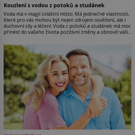
Kouzlení s vodou z potoků a studánek
Voda má v magii zvláštní místo. Má jedinečné vlastnosti,
které pro vás mohou být nejen zdrojem osvěžení, ale i
duchovní síly a léčení. Voda z potoků a studánek má moc
přinést do vašeho života pozitivní změny a obnovit vaši
energii. Využitím těchto přírodních zdrojů v magii
můžete obohatit své rituály a přinést do svého života
větší harmonii a klid. Je důležité