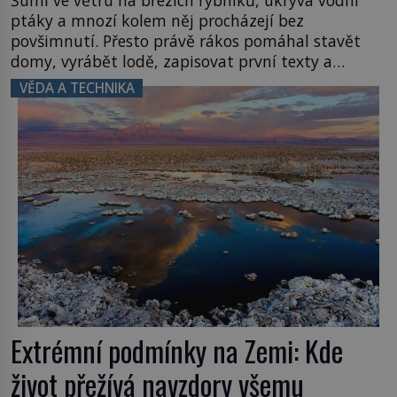
ptáky a mnozí kolem něj procházejí bez
povšimnutí. Přesto právě rákos pomáhal stavět
domy, vyrábět lodě, zapisovat první texty a
inspiroval řadu pověstí. Tato skromná, ale
VĚDA A TECHNIKA
užitečná rostlina provází člověka už tisíce let.
Většina lidí vnímá rákos jen jako obyčejnou kulisu
letního koupání. Stačí se však podívat […]
Extrémní podmínky na Zemi: Kde
život přežívá navzdory všemu