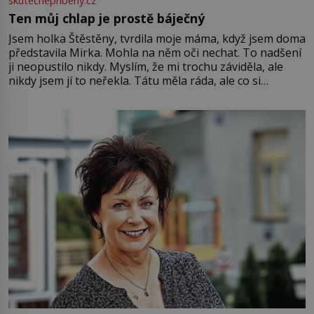
skutecnepribehy.cz
Ten můj chlap je prostě báječný
Jsem holka Štěstěny, tvrdila moje máma, když jsem doma
představila Mirka. Mohla na něm oči nechat. To nadšení
ji neopustilo nikdy. Myslím, že mi trochu záviděla, ale
nikdy jsem jí to neřekla. Tátu měla ráda, ale co si
pamatuji, tak jsme s Mirkem byli zamilovaní mnohem víc.
Jsme spolu moc rádi Tehdy byla jiná doba, když