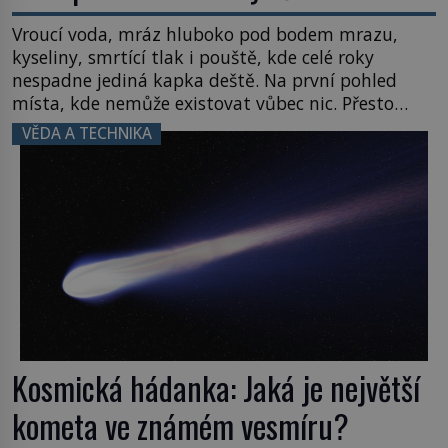
Vroucí voda, mráz hluboko pod bodem mrazu,
kyseliny, smrtící tlak i pouště, kde celé roky
nespadne jediná kapka deště. Na první pohled
místa, kde nemůže existovat vůbec nic. Přesto
právě tady vědci objevují organismy, které
VĚDA A TECHNIKA
posouvají hranice života. Každý nový nález mění
naše představy o tom, co všechno dokáže příroda a
napovídá, kde bychom jednou […]
Kosmická hádanka: Jaká je největší
kometa ve známém vesmíru?