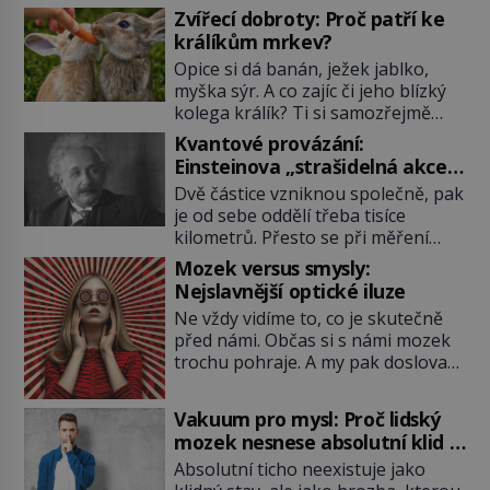
Zvířecí dobroty: Proč patří ke
králíkům mrkev?
Opice si dá banán, ježek jablko,
myška sýr. A co zajíc či jeho blízký
kolega králík? Ti si samozřejmě
pochutnají na mrkvi! Proč jsou
Kvantové provázání:
podobné představy o potravě
Einsteinova „strašidelná akce
zvířat často spíš mýty? Pokud máte
na dálku“ dál mate i fascinuje
Dvě částice vzniknou společně, pak
doma králíka, mrkev mu dát
vědce
je od sebe oddělí třeba tisíce
můžete. A nejspíš mu i bude
kilometrů. Přesto se při měření
chutnat, ovšem měl by ji mít jen
chovají, jako by mezi nimi
jako občasný pamlsek. […]
Mozek versus smysly:
existovalo neviditelné pouto. Albert
Nejslavnější optické iluze
Einstein tomu s jistou dávkou
Ne vždy vidíme to, co je skutečně
ironie říká „strašidelná akce na
před námi. Občas si s námi mozek
dálku“ a dlouhá desetiletí věří, že
trochu pohraje. A my pak doslova
musí existovat jednodušší
nevěříme vlastním očím! Jak
vysvětlení. Moderní experimenty
vznikají ty nejpodivnější optické
však ukazují, že kvantový svět
Vakuum pro mysl: Proč lidský
iluze? Soustřeď se na to hlavní!
funguje jinak, než […]
mozek nesnese absolutní klid a
TROXLERŮV EFEKT Náš mozek
začne si vymýšlet horory
Absolutní ticho neexistuje jako
zvládne zpracovat hodně informací.