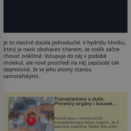
Je to vlastně docela jednoduché. V hydridu hliníku,
který je navíc obohacen titanem, se vodík začne
chovat zvláštně. Vstupuje do něj v podobě
molekul, ale nové prostředí na něj zapůsobí tak
depresivně, že se jeho atomy stanou
samotářskými.
Transplantace a duše.
Přenesly orgány i kousek
osobnosti dárce?
Ročně jsou v nemocnicích
transplantovány tisíce orgánů. Je-li
operace úspěšná, lidské tělo přijme
darovaný orgán za své a pacient