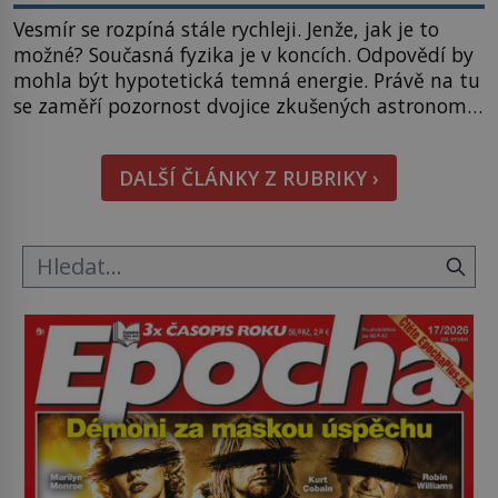
Vesmír se rozpíná stále rychleji. Jenže, jak je to
možné? Současná fyzika je v koncích. Odpovědí by
mohla být hypotetická temná energie. Právě na tu
se zaměří pozornost dvojice zkušených astronomů.
Namísto ní ale objeví něco mnohem
hmatatelnějšího. Naprosto rekordní kometu!
DALŠÍ ČLÁNKY Z RUBRIKY ›
Astronomové Pedro Bernardinelli a Gary Bernstein
mravenčí prací zkoumají archivní snímky v rámci
Průzkumu temné energie […]