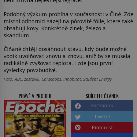
není zrovna nejlevnější legrace.
Podobný výzkum probíhá v současnosti v Číně. Zde
místní odborníci sázejí na pórovité fólie, které také
obsahují kovy. Konkrétně zinek, železo a
skandium.
Číňané chtějí dosáhnout stavu, kdy bude možné
vodík uvolňovat znovu a znovu, aniž by se musela
radikálně zvyšovat teplota. I zde jsou první
výsledky povzbudivé.
Foto: ABC, zastavki, Carscoops, Inhabitat, Student Energy
PRÁVĚ V PRODEJI
SDÍLEJTE ČLÁNEK
Facebook
Twitter
Pinterest