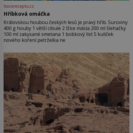
tisicereceptu.cz
Hříbková omáčka
Královskou houbou českých lesů je pravý hřib. Suroviny
400 g houby 1 větší cibule 2 lžíce másla 200 ml šlehačky
100 ml zakysané smetana 1 bobkový list 5 kuliček
nového koření petrželka ne