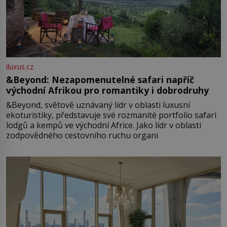
iluxus.cz
&Beyond: Nezapomenutelné safari napříč
východní Afrikou pro romantiky i dobrodruhy
&Beyond, světově uznávaný lídr v oblasti luxusní
ekoturistiky, představuje své rozmanité portfolio safari
lodgů a kempů ve východní Africe. Jako lídr v oblasti
zodpovědného cestovního ruchu organi