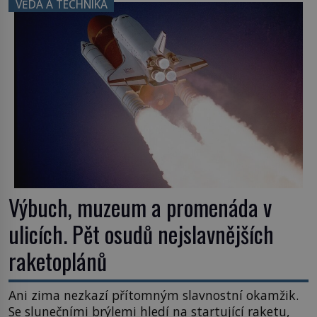
VĚDA A TECHNIKA
Výbuch, muzeum a promenáda v
ulicích. Pět osudů nejslavnějších
raketoplánů
Ani zima nezkazí přítomným slavnostní okamžik.
Se slunečními brýlemi hledí na startující raketu,