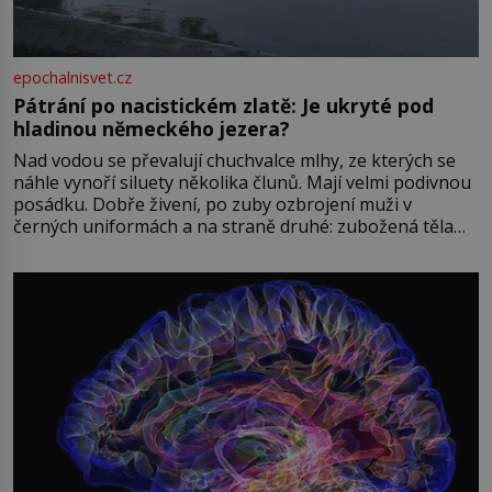
epochalnisvet.cz
Pátrání po nacistickém zlatě: Je ukryté pod
hladinou německého jezera?
Nad vodou se převalují chuchvalce mlhy, ze kterých se
náhle vynoří siluety několika člunů. Mají velmi podivnou
posádku. Dobře živení, po zuby ozbrojení muži v
černých uniformách a na straně druhé: zubožená těla
oblečená v chatrných vězeňských hadrech. Co tato
přízračná scéna znamená? Je jaro roku 1945, druhá
světová válka se chýlí ke konci. Jezero Stolpsee