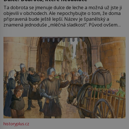
Ta dobrota se jmenuje dulce de leche a možná už jste ji
objevili v obchodech. Ale nepochybujte o tom, že doma
připravená bude ještě lepší. Název je španělský a
znamená jednoduše „mléčná sladkost“. Původ ovšem
není úplně jednoznačný, o autorství této receptury se
pře hned několik latinskoamerických zemí a k tomu
Francie, kde se traduje,
historyplus.cz