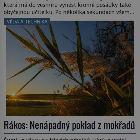
která má do vesmíru vynést kromě posádky také
obyčejnou učitelku. Po několika sekundách všem
ztuhnou úsměvy, stroj totiž exploduje. Jejich
VĚDA A TECHNIKA
konstrukce není z levného kraje, daňové
poplatníky stojí miliardy dolarů. Na druhou stranu
zvládnou jen představitelné věci. Na malé kousky
Název: Columbia První […]
Rákos: Nenápadný poklad z mokřadů
Šumí ve větru na březích rybníků, ukrývá vodní