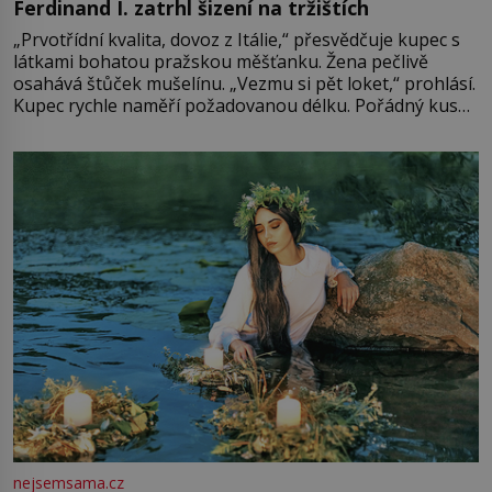
Ferdinand I. zatrhl šizení na tržištích
„Prvotřídní kvalita, dovoz z Itálie,“ přesvědčuje kupec s
látkami bohatou pražskou měšťanku. Žena pečlivě
osahává štůček mušelínu. „Vezmu si pět loket,“ prohlásí.
Kupec rychle naměří požadovanou délku. Pořádný kus
mu přitom zůstane za prsty… „Na šaty ho bude málo,
milostpaní. Stačí jenom na sukni,“ zhodnotí švadlena
množství růžového mušelínu. „Ošidili vás, podívejte.“
Vezme do ruky dřevěnou
nejsemsama.cz