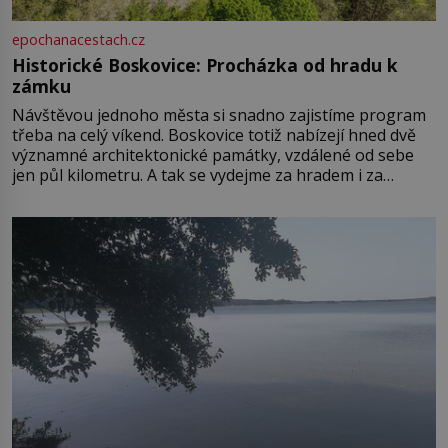
epochanacestach.cz
Historické Boskovice: Procházka od hradu k
zámku
Návštěvou jednoho města si snadno zajistíme program
třeba na celý víkend. Boskovice totiž nabízejí hned dvě
významné architektonické památky, vzdálené od sebe
jen půl kilometru. A tak se vydejme za hradem i za
zámkem do krásné jihomoravské krajiny. Trhová osada
Boskovice na okraji Drahanské vrchoviny vznikla někdy
ve13. století, a už v roce 1313 kronikáři zaznamenali