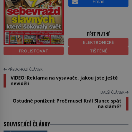
Email
PŘEDPLATNÉ
ELEKTRONICKÉ
PROLISTOVAT
TIŠTĚNÉ
PŘEDCHOZÍ ČLÁNEK
VIDEO: Reklama na vysavače, jakou jste ještě
neviděli
DALŠÍ ČLÁNEK
Ostudné ponížení: Proč musel Král Slunce spát
na slámě?
SOUVISEJÍCÍ ČLÁNKY