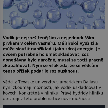
Vodík je nejrozšířenějším a nejjednodušším
prvkem v celém vesmíru. Má široké využití a
může sloužit například i jako zdroj energie. Je
ovšem potřebné ho umět skladovat, což
donedávna bylo náročné, musel se totiž pracně
zkapalňovat. Nyní se však zdá, že se vědcům
tento oříšek podařilo rozlousknout.
Vědci z Texaské univerzity v americkém Dallasu
nyní zkoumají možnosti, jak vodík uskladňovat v
kovech. Konkrétně v hliníku. Právě hydridy hliníku
otevírají v této problematice nové možnosti.