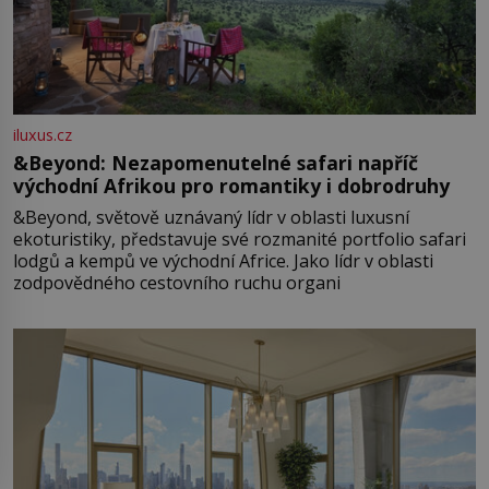
iluxus.cz
&Beyond: Nezapomenutelné safari napříč
východní Afrikou pro romantiky i dobrodruhy
&Beyond, světově uznávaný lídr v oblasti luxusní
ekoturistiky, představuje své rozmanité portfolio safari
lodgů a kempů ve východní Africe. Jako lídr v oblasti
zodpovědného cestovního ruchu organi