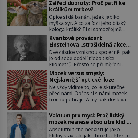
Zvířecí dobroty: Proč patří ke
králíkům mrkev?
Opice si dá banán, ježek jablko,
myška sýr. A co zajíc či jeho blízký
kolega králík? Ti si samozřejmě
pochutnají na mrkvi! Proč jsou
Kvantové provázání:
podobné představy o potravě
Einsteinova „strašidelná akce
zvířat často spíš mýty? Pokud máte
na dálku“ dál mate i fascinuje
Dvě částice vzniknou společně, pak
doma králíka, mrkev mu dát
vědce
je od sebe oddělí třeba tisíce
můžete. A nejspíš mu i bude
kilometrů. Přesto se při měření
chutnat, ovšem měl by ji mít jen
chovají, jako by mezi nimi
jako občasný pamlsek. […]
Mozek versus smysly:
existovalo neviditelné pouto. Albert
Nejslavnější optické iluze
Einstein tomu s jistou dávkou
Ne vždy vidíme to, co je skutečně
ironie říká „strašidelná akce na
před námi. Občas si s námi mozek
dálku“ a dlouhá desetiletí věří, že
trochu pohraje. A my pak doslova
musí existovat jednodušší
nevěříme vlastním očím! Jak
vysvětlení. Moderní experimenty
vznikají ty nejpodivnější optické
však ukazují, že kvantový svět
Vakuum pro mysl: Proč lidský
iluze? Soustřeď se na to hlavní!
funguje jinak, než […]
mozek nesnese absolutní klid a
TROXLERŮV EFEKT Náš mozek
začne si vymýšlet horory
Absolutní ticho neexistuje jako
zvládne zpracovat hodně informací.
klidný stav, ale jako hrozba, kterou
Všechny na světě ale nikoliv, musí