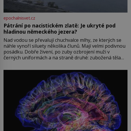
epochalnisvet.cz
Pátrání po nacistickém zlatě: Je ukryté pod
hladinou německého jezera?
Nad vodou se převalují chuchvalce mlhy, ze kterých se
náhle vynoří siluety několika člunů. Mají velmi podivnou
posádku. Dobře živení, po zuby ozbrojení muži v
černých uniformách a na straně druhé: zubožená těla
oblečená v chatrných vězeňských hadrech. Co tato
přízračná scéna znamená? Je jaro roku 1945, druhá
světová válka se chýlí ke konci. Jezero Stolpsee