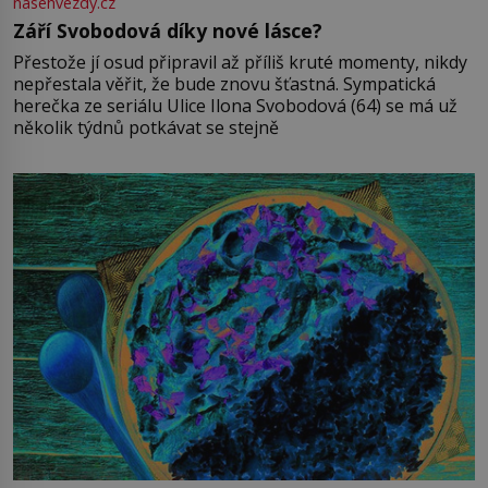
nasehvezdy.cz
Září Svobodová díky nové lásce?
Přestože jí osud připravil až příliš kruté momenty, nikdy
nepřestala věřit, že bude znovu šťastná. Sympatická
herečka ze seriálu Ulice Ilona Svobodová (64) se má už
několik týdnů potkávat se stejně