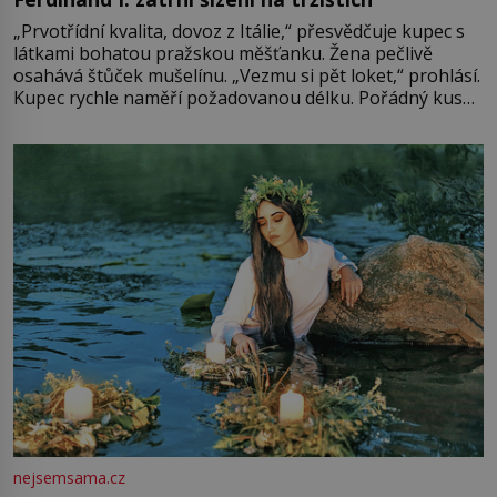
„Prvotřídní kvalita, dovoz z Itálie,“ přesvědčuje kupec s
látkami bohatou pražskou měšťanku. Žena pečlivě
osahává štůček mušelínu. „Vezmu si pět loket,“ prohlásí.
Kupec rychle naměří požadovanou délku. Pořádný kus
mu přitom zůstane za prsty… „Na šaty ho bude málo,
milostpaní. Stačí jenom na sukni,“ zhodnotí švadlena
množství růžového mušelínu. „Ošidili vás, podívejte.“
Vezme do ruky dřevěnou
nejsemsama.cz