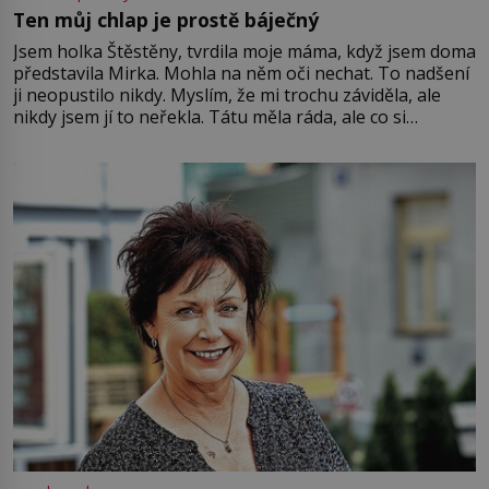
Ten můj chlap je prostě báječný
Jsem holka Štěstěny, tvrdila moje máma, když jsem doma
představila Mirka. Mohla na něm oči nechat. To nadšení
ji neopustilo nikdy. Myslím, že mi trochu záviděla, ale
nikdy jsem jí to neřekla. Tátu měla ráda, ale co si
pamatuji, tak jsme s Mirkem byli zamilovaní mnohem víc.
Jsme spolu moc rádi Tehdy byla jiná doba, když