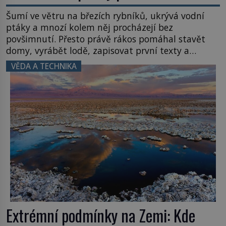
Šumí ve větru na březích rybníků, ukrývá vodní
ptáky a mnozí kolem něj procházejí bez
povšimnutí. Přesto právě rákos pomáhal stavět
domy, vyrábět lodě, zapisovat první texty a
inspiroval řadu pověstí. Tato skromná, ale
VĚDA A TECHNIKA
užitečná rostlina provází člověka už tisíce let.
Většina lidí vnímá rákos jen jako obyčejnou kulisu
letního koupání. Stačí se však podívat […]
Extrémní podmínky na Zemi: Kde