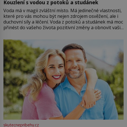
Kouzlení s vodou z potoků a studánek
Voda má v magii zvláštní místo. Má jedinečné vlastnosti,
které pro vás mohou být nejen zdrojem osvěžení, ale i
duchovní síly a léčení. Voda z potoků a studánek má moc
přinést do vašeho života pozitivní změny a obnovit vaši
energii. Využitím těchto přírodních zdrojů v magii
můžete obohatit své rituály a přinést do svého života
větší harmonii a klid. Je důležité
skutecnepribehy.cz