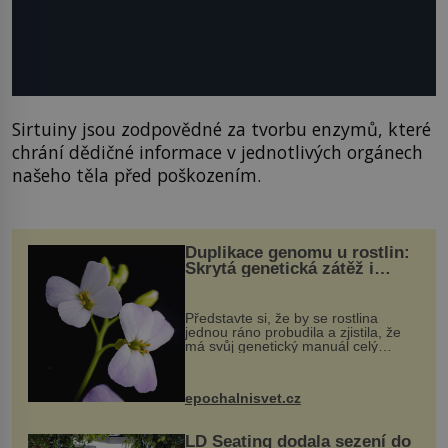
Sirtuiny jsou zodpovědné za tvorbu enzymů, které
chrání dědičné informace v jednotlivých orgánech
našeho těla před poškozením.
Duplikace genomu u rostlin:
Skrytá genetická zátěž i
evoluční výhoda
Představte si, že by se rostlina
jednou ráno probudila a zjistila, že
má svůj genetický manuál celý
dvakrát. Přesně to se občas v
přírodě stane – a podle nového
výzkumu to může být pro druhy
epochalnisvet.cz
vstupenka...
LD Seating dodala sezení do