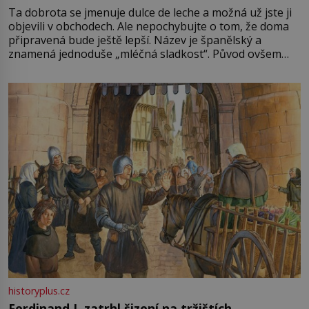
Ta dobrota se jmenuje dulce de leche a možná už jste ji
objevili v obchodech. Ale nepochybujte o tom, že doma
připravená bude ještě lepší. Název je španělský a
znamená jednoduše „mléčná sladkost“. Původ ovšem
není úplně jednoznačný, o autorství této receptury se
pře hned několik latinskoamerických zemí a k tomu
Francie, kde se traduje,
historyplus.cz
Ferdinand I. zatrhl šizení na tržištích