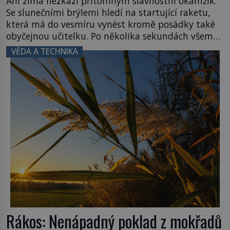
Ani zima nezkazí přítomným slavnostní okamžik.
Se slunečními brýlemi hledí na startující raketu,
která má do vesmíru vynést kromě posádky také
obyčejnou učitelku. Po několika sekundách všem
ztuhnou úsměvy, stroj totiž exploduje. Jejich
VĚDA A TECHNIKA
konstrukce není z levného kraje, daňové
poplatníky stojí miliardy dolarů. Na druhou stranu
zvládnou jen představitelné věci. Na malé kousky
Název: Columbia První […]
Rákos: Nenápadný poklad z mokřadů