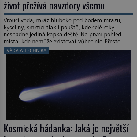
život přežívá navzdory všemu
Vroucí voda, mráz hluboko pod bodem mrazu,
kyseliny, smrtící tlak i pouště, kde celé roky
nespadne jediná kapka deště. Na první pohled
místa, kde nemůže existovat vůbec nic. Přesto
právě tady vědci objevují organismy, které
VĚDA A TECHNIKA
posouvají hranice života. Každý nový nález mění
naše představy o tom, co všechno dokáže příroda a
napovídá, kde bychom jednou […]
Kosmická hádanka: Jaká je největší