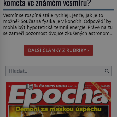
kometa ve známém vesmíru?
Vesmír se rozpíná stále rychleji. Jenže, jak je to
možné? Současná fyzika je v koncích. Odpovědí by
mohla být hypotetická temná energie. Právě na tu
se zaměří pozornost dvojice zkušených astronomů.
Namísto ní ale objeví něco mnohem
hmatatelnějšího. Naprosto rekordní kometu!
DALŠÍ ČLÁNKY Z RUBRIKY ›
Astronomové Pedro Bernardinelli a Gary Bernstein
mravenčí prací zkoumají archivní snímky v rámci
Průzkumu temné energie […]