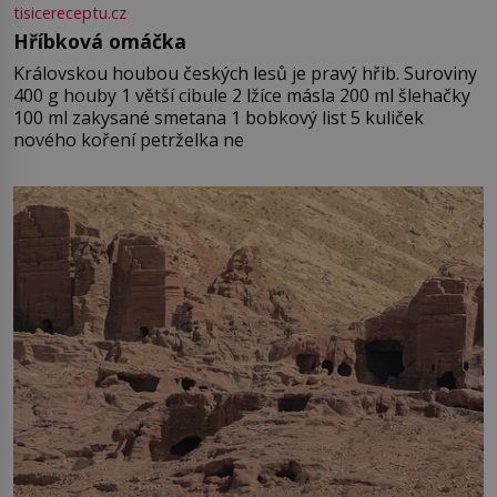
tisicereceptu.cz
Hříbková omáčka
Královskou houbou českých lesů je pravý hřib. Suroviny
400 g houby 1 větší cibule 2 lžíce másla 200 ml šlehačky
100 ml zakysané smetana 1 bobkový list 5 kuliček
nového koření petrželka ne