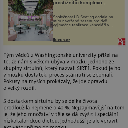
prestižního komplexu
MediaCityUK v Salfordu
Společnost LD Seating dodala na
míru navržené sezení pro dvě
výjimečné realizace kanceláří v
areálu MediaCityUK v anglickém
Salfordu – konkrétně do budov Blue
Tower a Orange Tower. Komplex
iluxus.cz
budov Media...
Tým vědců z Washingtonské univerzity přišel na
to, že nám s věkem ubývá v mozku jednoho ze
skupiny sirtuinů, který nazvali SIRT1. Pokud je ho
v mozku dostatek, proces stárnutí se zpomalí.
Pokusy na myších prokázaly, že jde opravdu
o velký rozdíl.
S dostatkem sirtuinu by se délka života
prodloužila nejméně o 40 %. Nejzajímavější na tom
je, že jeho množství v těle se dá zvýšit i speciální
nízkokalorickou dietou. Jednodušší je ale vpravit
aktivátor přímo do mozku.