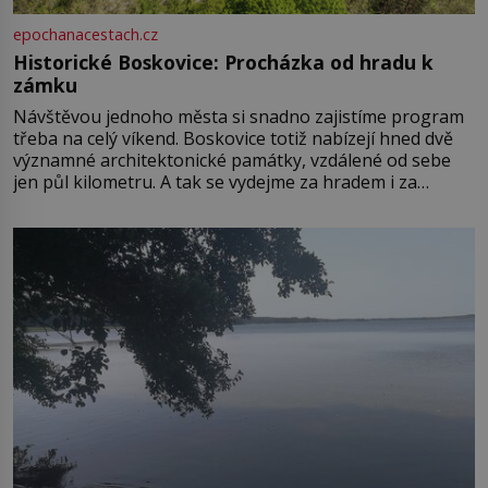
epochanacestach.cz
Historické Boskovice: Procházka od hradu k
zámku
Návštěvou jednoho města si snadno zajistíme program
třeba na celý víkend. Boskovice totiž nabízejí hned dvě
významné architektonické památky, vzdálené od sebe
jen půl kilometru. A tak se vydejme za hradem i za
zámkem do krásné jihomoravské krajiny. Trhová osada
Boskovice na okraji Drahanské vrchoviny vznikla někdy
ve13. století, a už v roce 1313 kronikáři zaznamenali