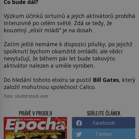
Co bude dál?
Výzkum účinků sirtuinů a jejich aktivátorů probíhá
intenzivně po celém světě. Zdá se tedy, že
kouzelný „elixír mládí“ je na dosah.
Zatím ještě nemáme k dispozici pilulky, po jejichž
spolknutí bychom okamžitě omládli, ale vědci
nevylučují, že během pár let bude takovýto
aktivátor nalezen a uměle vyroben.
Do hledání tohoto elixíru se pustil
Bill Gates
, který
založil mohutnou společnost Calico.
Foto: shutterstock.com
PRÁVĚ V PRODEJI
SDÍLEJTE ČLÁNEK
Facebook
Twitter