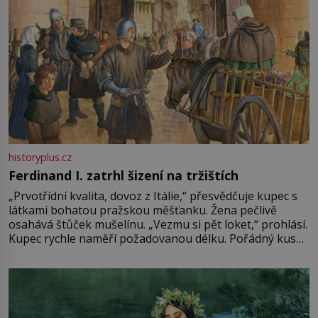
historyplus.cz
Ferdinand I. zatrhl šizení na tržištích
„Prvotřídní kvalita, dovoz z Itálie,“ přesvědčuje kupec s
látkami bohatou pražskou měšťanku. Žena pečlivě
osahává štůček mušelínu. „Vezmu si pět loket,“ prohlásí.
Kupec rychle naměří požadovanou délku. Pořádný kus
mu přitom zůstane za prsty… „Na šaty ho bude málo,
milostpaní. Stačí jenom na sukni,“ zhodnotí švadlena
množství růžového mušelínu. „Ošidili vás, podívejte.“
Vezme do ruky dřevěnou