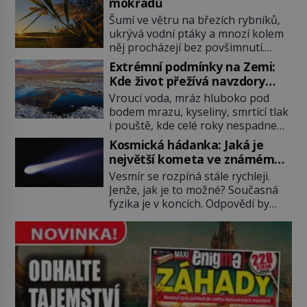
mokřadů
Po několika sekundách všem
Šumí ve větru na březích rybníků,
ztuhnou úsměvy, stroj totiž
ukrývá vodní ptáky a mnozí kolem
exploduje. Jejich konstrukce není
něj procházejí bez povšimnutí.
z levného kraje, daňové poplatníky
Přesto právě rákos pomáhal stavět
stojí miliardy dolarů. Na druhou
Extrémní podmínky na Zemi:
domy, vyrábět lodě, zapisovat první
stranu zvládnou jen představitelné
Kde život přežívá navzdory
texty a inspiroval řadu pověstí.
věci. Na malé kousky Název:
všemu
Vroucí voda, mráz hluboko pod
Tato skromná, ale užitečná
Columbia První […]
bodem mrazu, kyseliny, smrtící tlak
rostlina provází člověka už tisíce
i pouště, kde celé roky nespadne
let. Většina lidí vnímá rákos jen jako
jediná kapka deště. Na první
obyčejnou kulisu letního koupání.
Kosmická hádanka: Jaká je
pohled místa, kde nemůže
Stačí se však podívat […]
největší kometa ve známém
existovat vůbec nic. Přesto právě
vesmíru?
Vesmír se rozpíná stále rychleji.
tady vědci objevují organismy,
Jenže, jak je to možné? Současná
které posouvají hranice života.
fyzika je v koncích. Odpovědí by
Každý nový nález mění naše
mohla být hypotetická temná
představy o tom, co všechno
energie. Právě na tu se zaměří
dokáže příroda a napovídá, kde
pozornost dvojice zkušených
bychom jednou […]
astronomů. Namísto ní ale objeví
něco mnohem hmatatelnějšího.
Naprosto rekordní kometu!
Astronomové Pedro Bernardinelli a