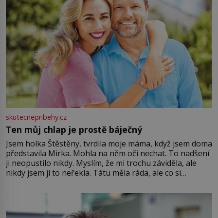
skutecnepribehy.cz
Ten můj chlap je prostě báječný
Jsem holka Štěstěny, tvrdila moje máma, když jsem doma
představila Mirka. Mohla na něm oči nechat. To nadšení
ji neopustilo nikdy. Myslím, že mi trochu záviděla, ale
nikdy jsem jí to neřekla. Tátu měla ráda, ale co si
pamatuji, tak jsme s Mirkem byli zamilovaní mnohem víc.
Jsme spolu moc rádi Tehdy byla jiná doba, když