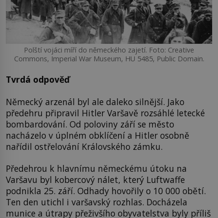
Polští vojáci míří do německého zajetí. Foto: Creative
Commons, Imperial War Museum, HU 5485, Public Domain.
Tvrdá odpověď
Německý arzenál byl ale daleko silnější. Jako
předehru připravil Hitler Varšavě rozsáhlé letecké
bombardování. Od poloviny září se město
nacházelo v úplném obklíčení a Hitler osobně
nařídil ostřelování Královského zámku.
Předehrou k hlavnímu německému útoku na
Varšavu byl kobercový nálet, který Luftwaffe
podnikla 25. září. Odhady hovořily o 10 000 obětí.
Ten den utichl i varšavský rozhlas. Docházela
munice a útrapy přeživšího obyvatelstva byly příliš