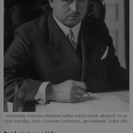
Varšavský starosta obležení svého města ustál, alespoň co se
týče morálky. Foto: Creative Commons, Jan Malarski, Volné dílo.