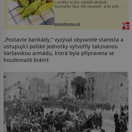
i umělci si jím zdobili skráně,
kuchařky bez něj neuvaří, a to ještě
nevíte, že bobkový list může výrazně
zmírnit některé naše neduhy.
Obsahuje v malém množství ně...
panidomu.cz
„Postavte barikády,“ vyzýval obyvatele starosta a
ustupující polské jednotky vytvořily takzvanou
Varšavskou armádu, která byla připravena se
houževnatě bránit.