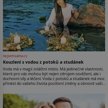
nejsemsama.cz
Kouzlení s vodou z potoků a studánek
Voda má v magii zvláštní místo. Má jedinečné vlastnosti,
které pro vás mohou být nejen zdrojem osvěžení, ale i
duchovní síly a léčení. Voda z potoků a studánek má moc
přinést do vašeho života pozitivní změny a obnovit vaši
energii. Využitím těchto přírodních zdrojů v magii
můžete obohatit své rituály a přinést do svého života
větší harmonii a klid. Je důležité