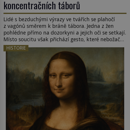
koncentračních táborů
Lidé s bezduchými výrazy ve tvářích se plahočí
z vagónů směrem k bráně tábora. Jedna z žen
pohlédne přímo na dozorkyni a jejich oči se setkají.
Místo soucitu však přichází gesto, které nebožačku
posílá rovnou do plynové komory. Jména jako
HISTORIE
Rudolf Höss (1901–1947), Josef Mengele (1911–
1979) či Heinrich Himmler (1900–1945) zná každý,
o koho se historie jen otřela. Jenže […]