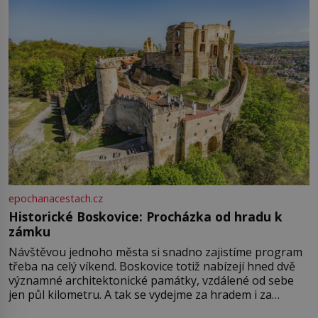
epochanacestach.cz
Historické Boskovice: Procházka od hradu k
zámku
Návštěvou jednoho města si snadno zajistíme program
třeba na celý víkend. Boskovice totiž nabízejí hned dvě
významné architektonické památky, vzdálené od sebe
jen půl kilometru. A tak se vydejme za hradem i za
zámkem do krásné jihomoravské krajiny. Trhová osada