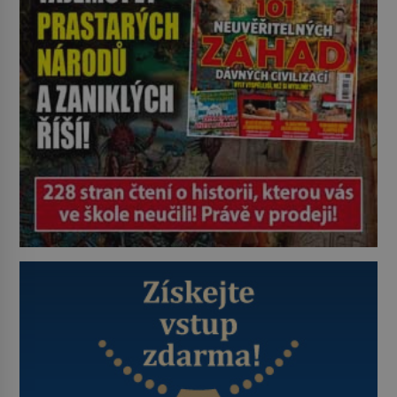
Gary Bernstein mravenčí prací
zkoumají archivní snímky v rámci
Průzkumu temné energie […]