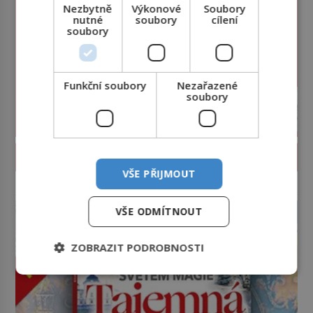
Nezbytně
Výkonové
Soubory
nutné
soubory
cílení
soubory
Funkční soubory
Nezařazené
soubory
PROLISTOVAT ČASOPIS
VŠE PŘIJMOUT
reklama
VŠE ODMÍTNOUT
ZOBRAZIT PODROBNOSTI