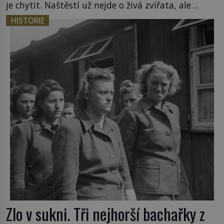
je chytit. Naštěstí už nejde o živá zvířata, ale
jenom o plyšové suvenýry. Kdysi to ale bylo jinak.
HISTORIE
Tato veselá podívaná připomíná jeden z
nejpodivnějších a zároveň nejkrutějších zvyků […]
Zlo v sukni. Tři nejhorší bachařky z