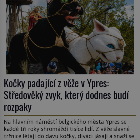
k Židům, nemá se Řím čím chlubit. […]
Kočky padající z věže v Ypres:
Středověký zvyk, který dodnes budí
rozpaky
Na hlavním náměstí belgického města Ypres se
každé tři roky shromáždí tisíce lidí. Z věže slavné
tržnice létají do davu kočky, diváci jásají a snaží se