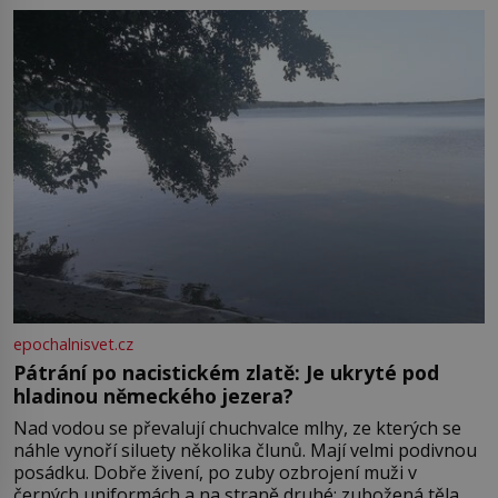
Boskovice na okraji Drahanské vrchoviny vznikla někdy
ve13. století, a už v roce 1313 kronikáři zaznamenali
epochalnisvet.cz
Pátrání po nacistickém zlatě: Je ukryté pod
hladinou německého jezera?
Nad vodou se převalují chuchvalce mlhy, ze kterých se
náhle vynoří siluety několika člunů. Mají velmi podivnou
posádku. Dobře živení, po zuby ozbrojení muži v
černých uniformách a na straně druhé: zubožená těla