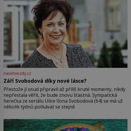
nasehvezdy.cz
Září Svobodová díky nové lásce?
Přestože jí osud připravil až příliš kruté momenty, nikdy
nepřestala věřit, že bude znovu šťastná. Sympatická
herečka ze seriálu Ulice Ilona Svobodová (64) se má už
několik týdnů potkávat se stejně