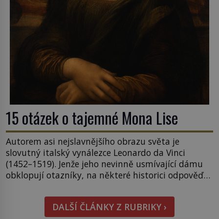
15 otázek o tajemné Mona Lise
Autorem asi nejslavnějšího obrazu světa je
slovutný italský vynálezce Leonardo da Vinci
(1452–1519). Jenže jeho nevinně usmívající dámu
obklopují otazníky, na některé historici odpověď
objeví, jiné zůstanou nezodpovězené. Kam si ji
pověsil Napoleon? Samotný císař Napoleon
DALŠÍ ČLÁNKY Z RUBRIKY ›
Bonaparte (1769–1821) má pro malbu slabost, a