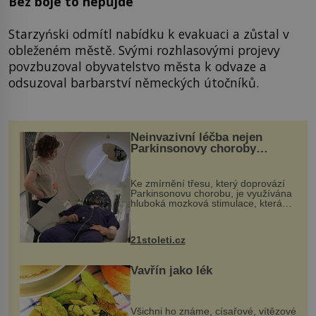
Bez boje to nepůjde
Starzyński odmítl nabídku k evakuaci a zůstal v
obleženém městě. Svými rozhlasovými projevy
povzbuzoval obyvatelstvo města k odvaze a
odsuzoval barbarství německých útočníků.
Neinvazivní léčba nejen
Parkinsonovy choroby
pomocí ultrazvukové
„helmy“
Ke zmírnění třesu, který doprovází
Parkinsonovu chorobu, je využívána
hluboká mozková stimulace, která
však vyžaduje vysoce invazivní
zákrok. Ultrazvuk zase není vhodný
k dostatečně přesnému zacílení ...
21stoleti.cz
Vavřín jako lék
Všichni ho známe, císařové, vítězové