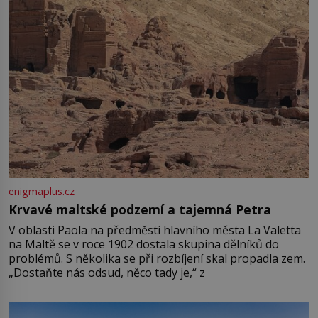
enigmaplus.cz
Krvavé maltské podzemí a tajemná Petra
V oblasti Paola na předměstí hlavního města La Valetta
na Maltě se v roce 1902 dostala skupina dělníků do
problémů. S několika se při rozbíjení skal propadla zem.
„Dostaňte nás odsud, něco tady je,“ z