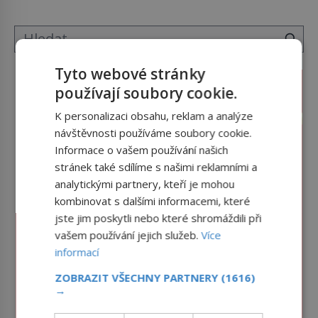
tak si ji ještě jako první konzul přemístí do své
ložnice v Tuilerisjkém […]
Tyto webové stránky
používají soubory cookie.
K personalizaci obsahu, reklam a analýze
návštěvnosti používáme soubory cookie.
Informace o vašem používání našich
stránek také sdílíme s našimi reklamními a
analytickými partnery, kteří je mohou
kombinovat s dalšími informacemi, které
jste jim poskytli nebo které shromáždili při
vašem používání jejich služeb.
Více
informací
ZOBRAZIT VŠECHNY PARTNERY
(1616)
→