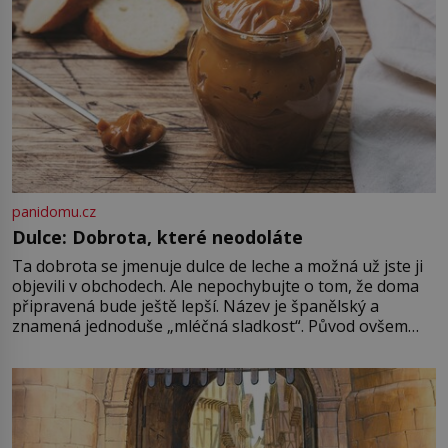
panidomu.cz
Dulce: Dobrota, které neodoláte
Ta dobrota se jmenuje dulce de leche a možná už jste ji
objevili v obchodech. Ale nepochybujte o tom, že doma
připravená bude ještě lepší. Název je španělský a
znamená jednoduše „mléčná sladkost“. Původ ovšem
není úplně jednoznačný, o autorství této receptury se
pře hned několik latinskoamerických zemí a k tomu
Francie, kde se traduje,