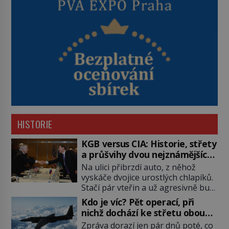
HISTORIE
KGB versus CIA: Historie, střety
a průšvihy dvou nejznámějších
tajných služeb historie
Na ulici přibrzdí auto, z něhož
vyskáče dvojice urostlých chlapíků.
Stačí pár vteřin a už agresivně buší
na dveře. O další okamžik později
Kdo je víc? Pět operací, při
vlečou nebožáka do auta, a pak už
nichž dochází ke střetu obou
ho nikdy nikdo nespatří. Dostal se
tajných služeb
Zpráva dorazí jen pár dnů poté, co
totiž do rukou všemocné KGB. Jako