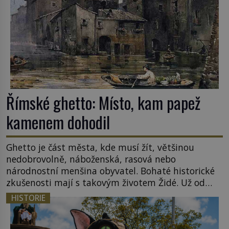
Římské ghetto: Místo, kam papež
kamenem dohodil
Ghetto je část města, kde musí žít, většinou
nedobrovolně, náboženská, rasová nebo
národnostní menšina obyvatel. Bohaté historické
zkušenosti mají s takovým životem Židé. Už od
středověku jsou totiž v každou chvíli nuceni v
HISTORIE
nějakém žít. Mezi ty nejslavnější patří i římské
ghetto založené v roce 1555. Pokud jde o vztah