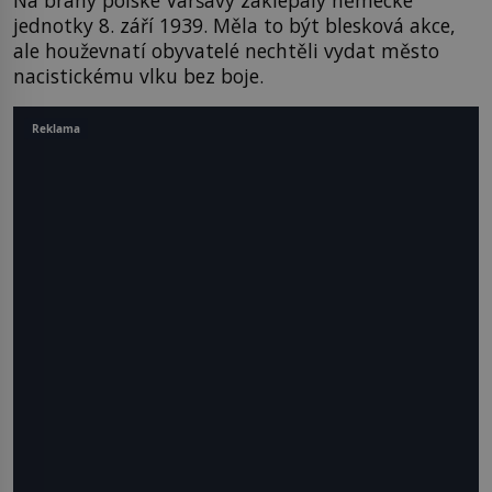
Na brány polské Varšavy zaklepaly německé
jednotky 8. září 1939. Měla to být blesková akce,
ale houževnatí obyvatelé nechtěli vydat město
nacistickému vlku bez boje.
Reklama