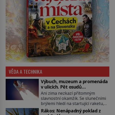
VĚDA A TECHNIKA
Výbuch, muzeum a promenáda
v ulicích. Pět osudů
nejslavnějších raketoplánů
Ani zima nezkazí přítomným
slavnostní okamžik. Se slunečními
brýlemi hledí na startující raketu,
která má do vesmíru vynést kromě
Rákos: Nenápadný poklad z
posádky také obyčejnou učitelku.