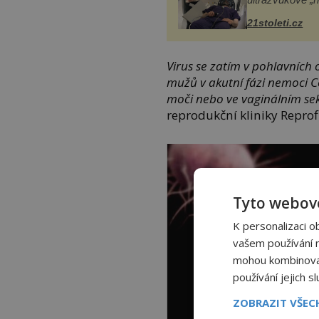
21stoleti.cz
Virus se zatím v pohlavních 
mužů v akutní fázi nemoci Co
moči nebo ve vaginálním sek
reprodukční kliniky Reprofi
Tyto webové
K personalizaci o
vašem používání na
mohou kombinovat 
používání jejich s
ZOBRAZIT VŠE