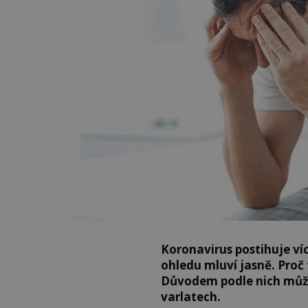
Koronavirus postihuje ví
ohledu mluví jasně. Proč 
Důvodem podle nich může b
varlatech.