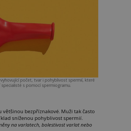
hovující počet, tvar i pohyblivost spermií, které
í specialisté s pomocí spermiogramu.
u většinou bezpříznakové. Muži tak často
íklad sníženou pohyblivost spermií.
měny na varlatech, bolestivost varlat nebo