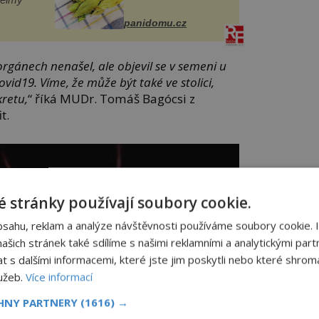
panidomu.cz
orgánech nenašel, ale objevil se v semeni u
vid19. Víme, že může být také ve stolici,
retu,
“ říká MUDr. Tomáš Bagócsi z
t.
 stránky používají soubory cookie.
bsahu, reklam a analýze návštěvnosti používáme soubory cookie. 
šich stránek také sdílíme s našimi reklamními a analytickými partn
s dalšími informacemi, které jste jim poskytli nebo které shromá
lužeb.
Více informací
CHNY PARTNERY
(1616) →