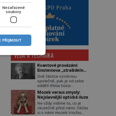
Nezařazené
soubory
E PŘIJMOUT
VĚDA A TECHNIKA
Kvantové provázání:
Einsteinova „strašidelná
akce na dálku“ dál mate i
Dvě částice vzniknou
fascinuje vědce
společně, pak je od sebe
oddělí třeba tisíce
kilometrů. Přesto se při
Mozek versus smysly:
měření chovají, jako by
Nejslavnější optické iluze
mezi nimi existovalo
Ne vždy vidíme to, co je
neviditelné pouto. Albert
skutečně před námi. Občas
Einstein tomu s jistou
si s námi mozek trochu
dávkou ironie říká