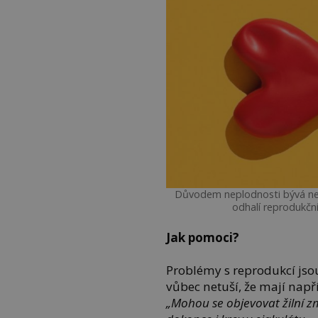
Důvodem neplodnosti bývá nevy
odhalí reprodukčn
Jak pomoci?
Problémy s reprodukcí jso
vůbec netuší, že mají např
„Mohou se objevovat žilní z