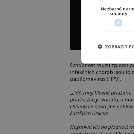
Nezbytně nutn
soubory
ZOBRAZIT P
Kapavka patří mezi nejroz
Schopnost mužů zplodit po
infekčních chorob jsou to 
papilomavirus (HPV).
„
Lidé znají hlavně příušnice
příušní žlázy i varlata, a m
chlamydie nebo jiné pohla
častějším rizikem.
Negativní vliv na plodnost m
zaměstnání, těsné oblečení i