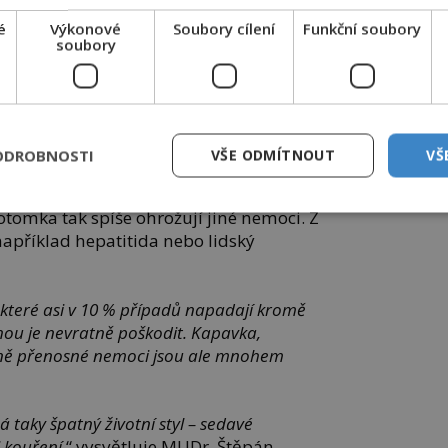
é
Výkonové
Soubory cílení
Funkční soubory
soubory
ODROBNOSTI
VŠE ODMÍTNOUT
VŠ
šířenější sexuálně přenosné nemoci na světě.
tomka tak spíše ohrožují jiné nemoci. Z
například hepatitida nebo lidský
, které asi v 10 % případů napadají kromě
ohou je nevratně poškodit. Kapavka,
vně přenosné nemoci jsou ale mnohem
á taky špatný životní styl – sedavé
 kouření,
“
vysvětluje MUDr. Štěpán