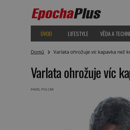
ÚVOD
LIFESTYLE
VĚDA A TECHN
Domů
Varlata ohrožuje víc kapavka než k
Varlata ohrožuje víc k
PAVEL POLCAR