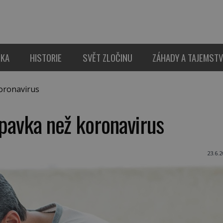
IKA
HISTORIE
SVĚT ZLOČINU
ZÁHADY A TAJEMSTV
oronavirus
apavka než koronavirus
23.6.2