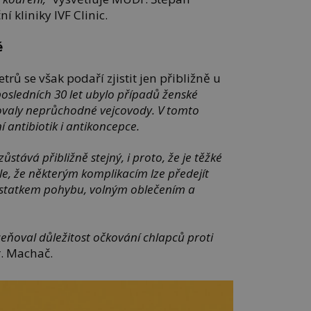
í kliniky IVF Clinic.
é
rů se však podaří zjistit jen přibližně u
posledních 30 let ubylo případů ženské
ovaly neprůchodné vejcovody. V tomto
antibiotik i antikoncepce.
ůstává přibližně stejný, i proto, že je těžké
ale, že některým komplikacím lze předejít
ostatkem pohybu, volným oblečením a
ňoval důležitost očkování chlapců proti
. Machač.