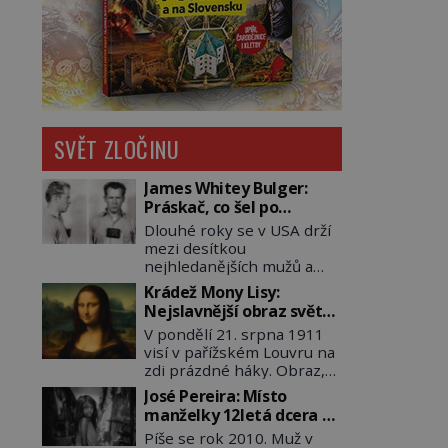
SVĚT ZLOČINU
James Whitey Bulger:
Práskač, co šel po
práskačích
Dlouhé roky se v USA drží
mezi desítkou
nejhledanějších mužů a
dopracuje to až na číslo
Krádež Mony Lisy:
dvě – hned po Usámovi bin
Nejslavnější obraz světa
Ládinovi (1957–2011). To je
zůstane dva roky
V pondělí 21. srpna 1911
James „Whitey“ Bulger
nezvěstný
visí v pařížském Louvru na
(1929–2018) viněný ze
zdi prázdné háky. Obraz,
spoluúčasti na 19
který dnes zná celý svět, je
vraždách, vydírání a lichvy.
José Pereira: Místo
pryč. Zpočátku si nikdo
A samozřejmě, krom toho
manželky 12letá dcera –
nemyslí, že jde o krádež.
je ještě drogový dealer,
a sousedi o všem vědí!
Píše se rok 2010. Muž v
Zaměstnanci jsou
který neváhá odstranit z