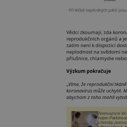
Při léčbě neplodných párů jsou
Vědci zkoumají, zda korona
reprodukčních orgánů a je
zatím není k dispozici dosta
neplodnost na svědomí ne
příušnice, chlamydie nebo
Výzkum pokračuje
„
Víme, že reprodukční tkáně 
koronavirus může uchytit. M
abychom z toho mohli vytvá
Neinvazivní lé
nejen Parkinso
choroby pomoc
ultrazvukové „