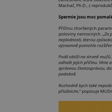
Machač, Ph.D., z reprodukčn
Spermie jsou moc pomal
Příčinu zhoršených paramet
poloviny nemocných
.
„
Za 
neplodnosti, kterou způsob
významně pomohlo rozšíření 
Podíl obtíží na straně mužů z
odhalit jejich příčinu. Víme 
správnou životosprávou, d
podobně.
Rozhodně bych také nepodce
příušnicím,
“ popisuje MUDr