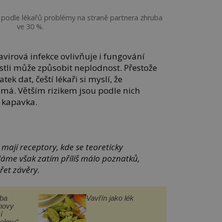
 podle lékařů problémy na straně partnera zhruba
ve 30 %.
virová infekce ovlivňuje i fungování
stli může způsobit neplodnost. Přestože
tek dat, čeští lékaři si myslí, že
má. Větším rizikem jsou podle nich
 kapavka.
mají receptory, kde se teoreticky
áme však zatím příliš málo poznatků,
řet závěry.
čba
Vavřín jako lék
novy
í
helmy“