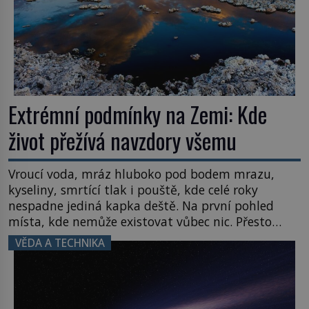
Extrémní podmínky na Zemi: Kde
život přežívá navzdory všemu
Vroucí voda, mráz hluboko pod bodem mrazu,
kyseliny, smrtící tlak i pouště, kde celé roky
nespadne jediná kapka deště. Na první pohled
místa, kde nemůže existovat vůbec nic. Přesto
právě tady vědci objevují organismy, které
VĚDA A TECHNIKA
posouvají hranice života. Každý nový nález mění
naše představy o tom, co všechno dokáže příroda a
napovídá, kde bychom jednou […]