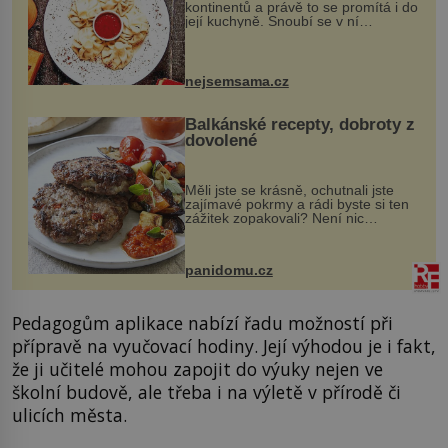
kontinentů a právě to se promítá i do
její kuchyně. Snoubí se v ní
evropské a asijské chutě a díky tomu
vznikají rozmanité a chuťově bohaté
pokrmy, které rozhodně st...
nejsemsama.cz
Balkánské recepty, dobroty z
dovolené
Měli jste se krásně, ochutnali jste
zajímavé pokrmy a rádi byste si ten
zážitek zopakovali? Není nic
snazšího. Pljeskavica (10 porcí)
Možná jste ji ochutnali na dovolené v
bývalé Jugoslávii, lze ji vi...
panidomu.cz
Pedagogům aplikace nabízí řadu možností při
přípravě na vyučovací hodiny. Její výhodou je i fakt,
že ji učitelé mohou zapojit do výuky nejen ve
školní budově, ale třeba i na výletě v přírodě či
ulicích města.