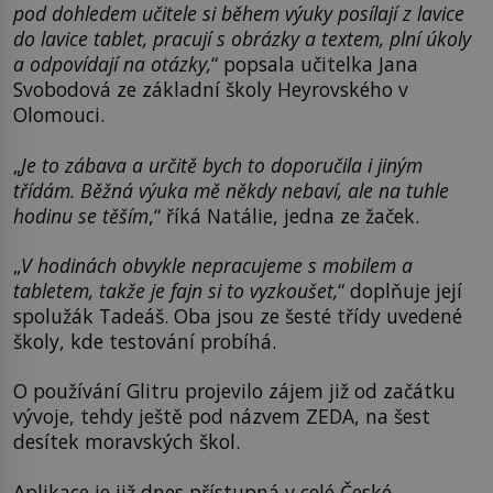
pod dohledem učitele si během výuky posílají z lavice
do lavice tablet, pracují s obrázky a textem, plní úkoly
a odpovídají na otázky,
“ popsala učitelka Jana
Svobodová ze základní školy Heyrovského v
Olomouci.
„
Je to zábava a určitě bych to doporučila i jiným
třídám. Běžná výuka mě někdy nebaví, ale na tuhle
hodinu se těším
,“ říká Natálie, jedna ze žaček.
„
V hodinách obvykle nepracujeme s mobilem a
tabletem, takže je fajn si to vyzkoušet,
“ doplňuje její
spolužák Tadeáš. Oba jsou ze šesté třídy uvedené
školy, kde testování probíhá.
O používání Glitru projevilo zájem již od začátku
vývoje, tehdy ještě pod názvem ZEDA, na šest
desítek moravských škol.
Aplikace je již dnes přístupná v celé České