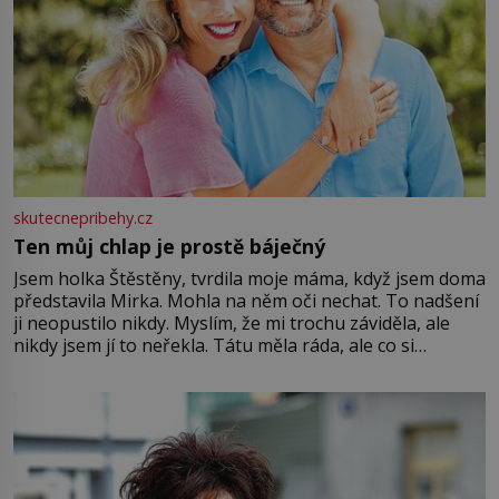
skutecnepribehy.cz
Ten můj chlap je prostě báječný
Jsem holka Štěstěny, tvrdila moje máma, když jsem doma
představila Mirka. Mohla na něm oči nechat. To nadšení
ji neopustilo nikdy. Myslím, že mi trochu záviděla, ale
nikdy jsem jí to neřekla. Tátu měla ráda, ale co si
pamatuji, tak jsme s Mirkem byli zamilovaní mnohem víc.
Jsme spolu moc rádi Tehdy byla jiná doba, když