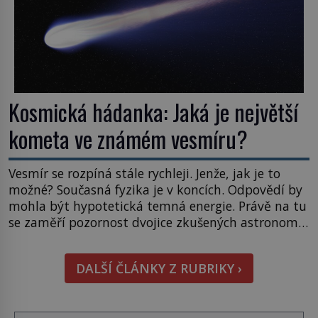
Kosmická hádanka: Jaká je největší
kometa ve známém vesmíru?
Vesmír se rozpíná stále rychleji. Jenže, jak je to
možné? Současná fyzika je v koncích. Odpovědí by
mohla být hypotetická temná energie. Právě na tu
se zaměří pozornost dvojice zkušených astronomů.
Namísto ní ale objeví něco mnohem
hmatatelnějšího. Naprosto rekordní kometu!
DALŠÍ ČLÁNKY Z RUBRIKY ›
Astronomové Pedro Bernardinelli a Gary Bernstein
mravenčí prací zkoumají archivní snímky v rámci
Průzkumu temné energie […]