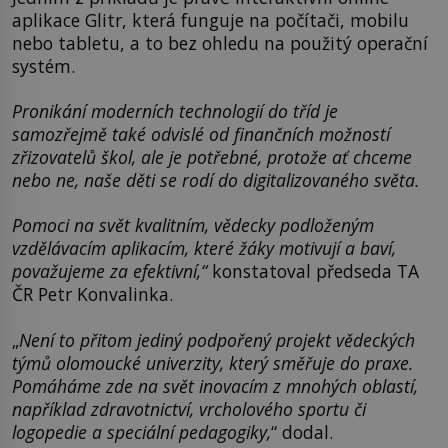
aplikace Glitr, která funguje na počítači, mobilu
nebo tabletu, a to bez ohledu na použitý operační
systém.
Pronikání moderních technologií do tříd je
samozřejmě také odvislé od finančních možností
zřizovatelů škol, ale je potřebné, protože ať chceme
nebo ne, naše děti se rodí do digitalizovaného světa.
Pomoci na svět kvalitním, vědecky podloženým
vzdělávacím aplikacím, které žáky motivují a baví,
považujeme za efektivní,“
konstatoval předseda TA
ČR Petr Konvalinka.
„
Není to přitom jediný podpořený projekt vědeckých
týmů olomoucké univerzity, který směřuje do praxe.
Pomáháme zde na svět inovacím z mnohých oblastí,
například zdravotnictví, vrcholového sportu či
logopedie a speciální pedagogiky,
“ dodal.