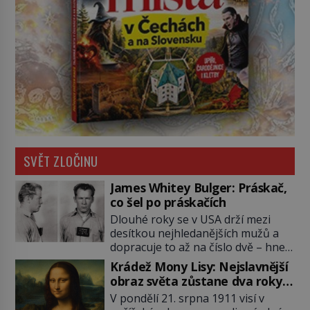
SVĚT ZLOČINU
James Whitey Bulger: Práskač,
co šel po práskačích
Dlouhé roky se v USA drží mezi
desítkou nejhledanějších mužů a
dopracuje to až na číslo dvě – hned
po Usámovi bin Ládinovi (1957–
Krádež Mony Lisy: Nejslavnější
2011). To je James „Whitey“ Bulger
obraz světa zůstane dva roky
(1929–2018) viněný ze spoluúčasti
nezvěstný
V pondělí 21. srpna 1911 visí v
na 19 vraždách, vydírání a lichvy. A