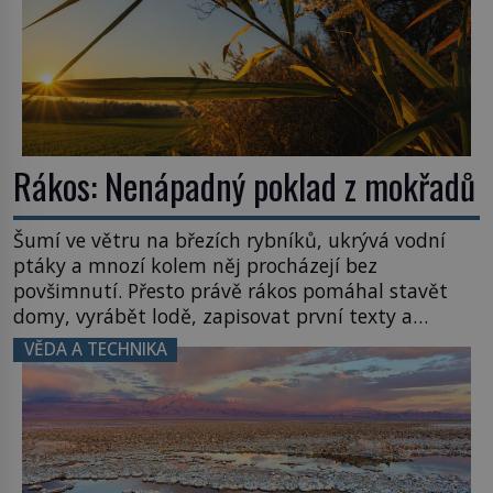
Rákos: Nenápadný poklad z mokřadů
Šumí ve větru na březích rybníků, ukrývá vodní
ptáky a mnozí kolem něj procházejí bez
povšimnutí. Přesto právě rákos pomáhal stavět
domy, vyrábět lodě, zapisovat první texty a
inspiroval řadu pověstí. Tato skromná, ale
VĚDA A TECHNIKA
užitečná rostlina provází člověka už tisíce let.
Většina lidí vnímá rákos jen jako obyčejnou kulisu
letního koupání. Stačí se však podívat […]