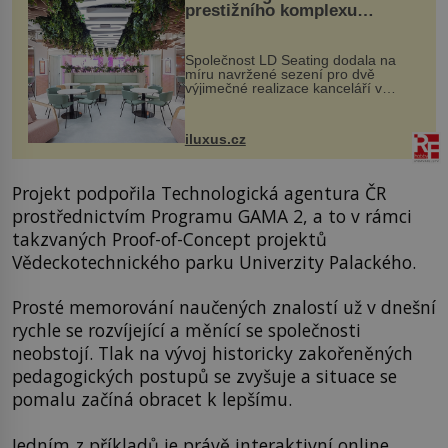
prestižního komplexu
MediaCityUK v Salfordu
Společnost LD Seating dodala na
míru navržené sezení pro dvě
výjimečné realizace kanceláří v
areálu MediaCityUK v anglickém
Salfordu – konkrétně do budov Blue
Tower a Orange Tower. Komplex
iluxus.cz
budov Media...
Projekt podpořila Technologická agentura ČR
prostřednictvím Programu GAMA 2, a to v rámci
takzvaných Proof-of-Concept projektů
Vědeckotechnického parku Univerzity Palackého.
Prosté memorování naučených znalostí už v dnešní
rychle se rozvíjející a měnící se společnosti
neobstojí. Tlak na vývoj historicky zakořeněných
pedagogických postupů se zvyšuje a situace se
pomalu začíná obracet k lepšímu.
Jedním z příkladů je právě interaktivní online