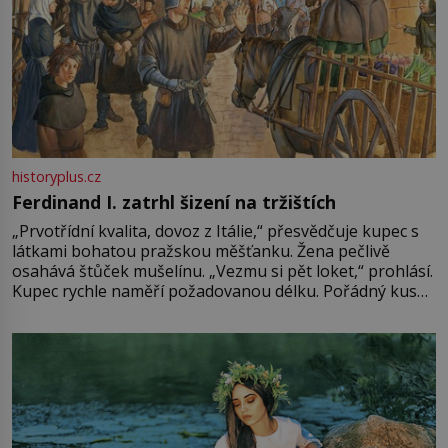
historyplus.cz
Ferdinand I. zatrhl šizení na tržištích
„Prvotřídní kvalita, dovoz z Itálie,“ přesvědčuje kupec s
látkami bohatou pražskou měšťanku. Žena pečlivě
osahává štůček mušelínu. „Vezmu si pět loket,“ prohlásí.
Kupec rychle naměří požadovanou délku. Pořádný kus
mu přitom zůstane za prsty… „Na šaty ho bude málo,
milostpaní. Stačí jenom na sukni,“ zhodnotí švadlena
množství růžového mušelínu. „Ošidili vás, podívejte.“
Vezme do ruky dřevěnou