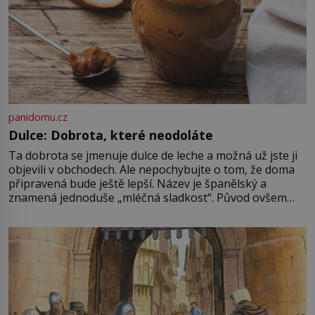
panidomu.cz
Dulce: Dobrota, které neodoláte
Ta dobrota se jmenuje dulce de leche a možná už jste ji
objevili v obchodech. Ale nepochybujte o tom, že doma
připravená bude ještě lepší. Název je španělský a
znamená jednoduše „mléčná sladkost“. Původ ovšem
není úplně jednoznačný, o autorství této receptury se
pře hned několik latinskoamerických zemí a k tomu
Francie, kde se traduje,