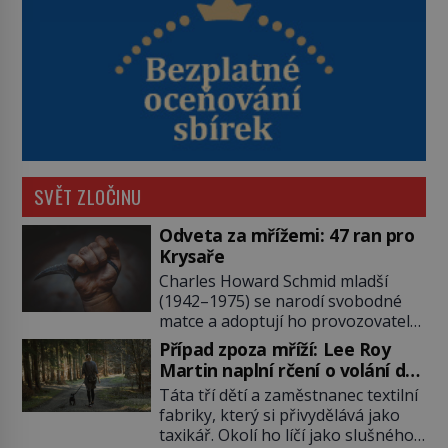
SVĚT ZLOČINU
Odveta za mřížemi: 47 ran pro
Krysaře
Charles Howard Schmid mladší
(1942–1975) se narodí svobodné
matce a adoptují ho provozovatelé
pečovatelského domu Charles a
Případ zpoza mříží: Lee Roy
Katharine Schmidovi. Synek jim
Martin naplní rčení o volání do
mnoho radosti nepřinese. Mezi
lesa
Táta tří dětí a zaměstnanec textilní
přáteli v arizonském Tusconu se
fabriky, který si přivydělává jako
mu přezdívá Krysař. Je to pohledný
taxikář. Okolí ho líčí jako slušného
a charismatický mladík, kterému to