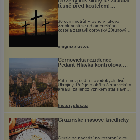
Utržený kus skály se zastavil
těsně před kostelem!
Ochránila ho boží síla?
30 centimetrů! Přesně v takové
vzdálenosti se od amerického
kostela zastavil obrovský 20tunový
balvan, který se v květnu 2014
nečekaně odtrhl od nedaleké skály
při její demolici. Podle místních stojí
enigmaplus.cz
...
Černovická rezidence:
Pedant Hlávka kontroloval
každou cihlu
Patří mezi sedm novodobých divů
Ukrajiny. Řeč je o obřím černovickém
areálu, za jehož vznikem stál slavný
český architekt Josef Hlávka. Ten si
na něm dal mimořádně záležet. Jeho
stavební plány by při ...
historyplus.cz
Gruzínské masové knedlíčky
Gruzie se nachází na rozhraní dvou