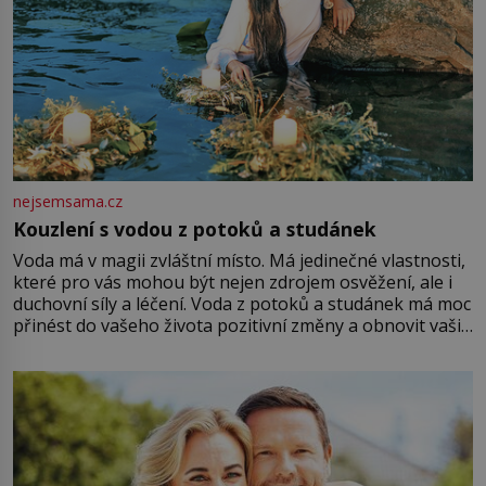
nejsemsama.cz
Kouzlení s vodou z potoků a studánek
Voda má v magii zvláštní místo. Má jedinečné vlastnosti,
které pro vás mohou být nejen zdrojem osvěžení, ale i
duchovní síly a léčení. Voda z potoků a studánek má moc
přinést do vašeho života pozitivní změny a obnovit vaši
energii. Využitím těchto přírodních zdrojů v magii
můžete obohatit své rituály a přinést do svého života
větší harmonii a klid. Je důležité