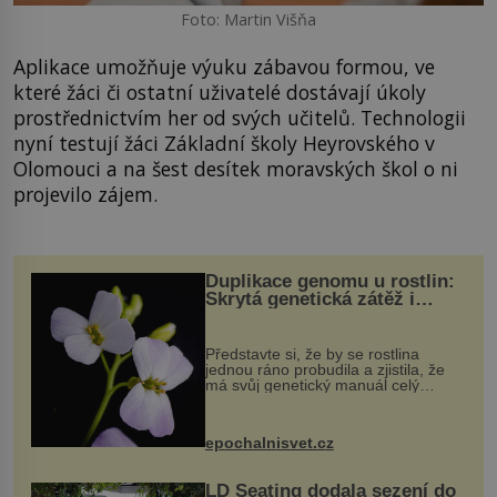
Foto: Martin Višňa
Aplikace umožňuje výuku zábavou formou, ve
které žáci či ostatní uživatelé dostávají úkoly
prostřednictvím her od svých učitelů. Technologii
nyní testují žáci Základní školy Heyrovského v
Olomouci a na šest desítek moravských škol o ni
projevilo zájem.
Duplikace genomu u rostlin:
Skrytá genetická zátěž i
evoluční výhoda
Představte si, že by se rostlina
jednou ráno probudila a zjistila, že
má svůj genetický manuál celý
dvakrát. Přesně to se občas v
přírodě stane – a podle nového
výzkumu to může být pro druhy
epochalnisvet.cz
vstupenka...
LD Seating dodala sezení do