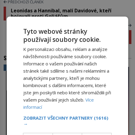
PŘEDCHOZÍ ČLÁNEK
Leonidas a Hannibal, malí Davidové, kteří
bojovali proti Goliášům
DALŠÍ ČLÁNEK
Tyto webové stránky
Pražská Vinohradská ulice nesla jméno
používají soubory cookie.
sovětského diktátora
K personalizaci obsahu, reklam a analýze
SOUVISEJÍCÍ ČLÁNKY
návštěvnosti používáme soubory cookie.
Informace o vašem používání našich
VĚDA A TECHNIKA
stránek také sdílíme s našimi reklamními a
analytickými partnery, kteří je mohou
kombinovat s dalšími informacemi, které
jste jim poskytli nebo které shromáždili při
vašem používání jejich služeb.
Více
informací
ZOBRAZIT VŠECHNY PARTNERY
(1616)
→