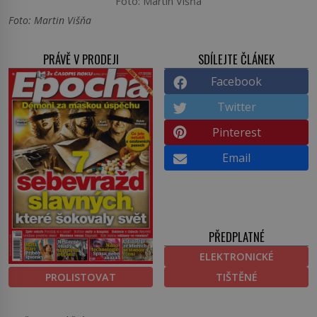
Foto: Martin Višňa
Foto: Martin Višňa
PRÁVĚ V PRODEJI
SDÍLEJTE ČLÁNEK
Facebook
Twitter
Pinterest
Email
PŘEDPLATNÉ
ELEKTRONICKÉ
PROLISTOVAT
TIŠTĚNÉ