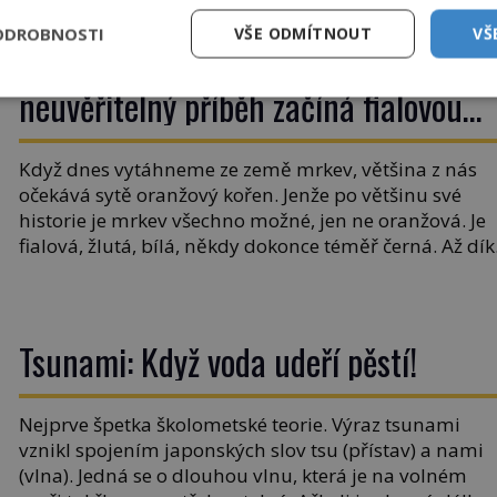
ovšem jako Češi […]
ODROBNOSTI
VŠE ODMÍTNOUT
VŠ
Mrkev není jen oranžová. Její
neuvěřitelný příběh začíná fialovou
barvou
Když dnes vytáhneme ze země mrkev, většina z nás
očekává sytě oranžový kořen. Jenže po většinu své
historie je mrkev všechno možné, jen ne oranžová. Je
fialová, žlutá, bílá, někdy dokonce téměř černá. Až dík
stovkám let pečlivého šlechtění se z ní stává zelenina,
bez které si českou zahradu ani nedokážeme
představit. Její příběh je […]
Tsunami: Když voda udeří pěstí!
Nejprve špetka školometské teorie. Výraz tsunami
vznikl spojením japonských slov tsu (přístav) a nami
(vlna). Jedná se o dlouhou vlnu, která je na volném