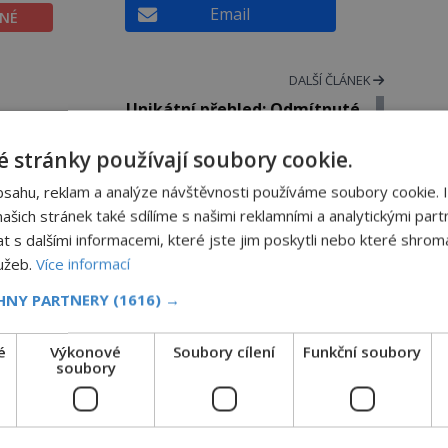
Email
ĚNÉ
DALŠÍ ČLÁNEK
Unikátní přehled: Odmítnuté
nabídky, které by jinak vydělaly
miliony
 stránky používají soubory cookie.
bsahu, reklam a analýze návštěvnosti používáme soubory cookie. 
šich stránek také sdílíme s našimi reklamními a analytickými partn
s dalšími informacemi, které jste jim poskytli nebo které shromá
Kde se vzala okurková sezóna?
lužeb.
Více informací
CHNY PARTNERY
(1616) →
Prostě období, kdy se téměř nic neděje. Divadla
nehrají, v parlamentu se nehlasuje, všichni jsou na
é
Výkonové
Soubory cílení
Funkční soubory
dovolené a média tak nemají o čem mluvit a psát. A
soubory
vymýšlejí si proto témata, které nikoho nezajímají. Pr
je však ona letní doba spojovaná zrovna s okurkami?
Okurkovou sezónu známe už od poloviny 19. století,