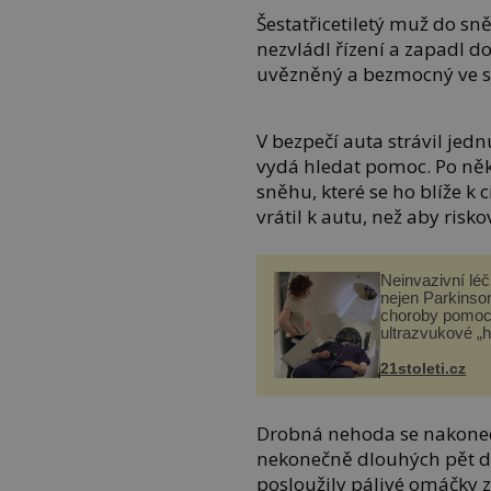
Šestatřicetiletý muž do sn
nezvládl řízení a zapadl d
uvězněný a bezmocný ve s
V bezpečí auta strávil jedn
vydá hledat pomoc. Po ně
sněhu, které se ho blíže k 
vrátil k autu, než aby risko
Neinvazivní lé
nejen Parkinso
choroby pomoc
ultrazvukové „
21stoleti.cz
Drobná nehoda se nakonec
nekonečně dlouhých pět dn
posloužily pálivé omáčky 