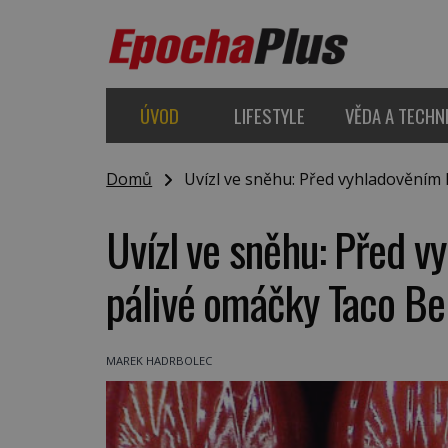
ÚVOD
LIFESTYLE
VĚDA A TECHN
Domů
Uvízl ve sněhu: Před vyhladověním h
Uvízl ve sněhu: Před v
pálivé omáčky Taco Bel
MAREK HADRBOLEC