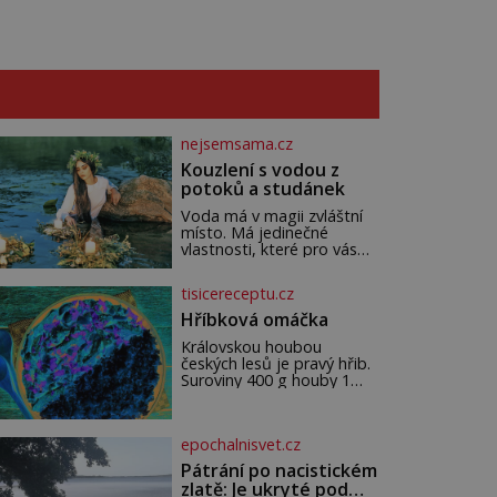
nejsemsama.cz
Kouzlení s vodou z
potoků a studánek
Voda má v magii zvláštní
místo. Má jedinečné
vlastnosti, které pro vás
mohou být nejen zdrojem
osvěžení, ale i duchovní síly
tisicereceptu.cz
a léčení. Voda z potoků a
studánek má moc přinést
Hříbková omáčka
do vašeho života pozitivní
Královskou houbou
změny a obnovit vaši
českých lesů je pravý hřib.
energii. Využitím těchto
Suroviny 400 g houby 1
přírodních zdrojů v magii
větší cibule 2 lžíce másla
můžete obohatit své
200 ml šlehačky 100 ml
rituály a přinést do svého
zakysané smetana 1
života větší harmonii a klid.
epochalnisvet.cz
bobkový list 5 kuliček
Je důležité
nového koření petrželka ne
Pátrání po nacistickém
zlatě: Je ukryté pod