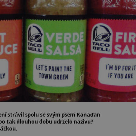
ení strávil spolu se svým psem Kanaďan
 po tak dlouhou dobu udrželo naživu?
máčkou.