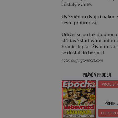
zůstaly v autě.
Uvězněnou dvojici nakonec
cestu prohrnoval.
Udržet se po tak dlouhou 
střídavé startování autom
hranici tepla. “Život mi za
se dostal do bezpečí.
Foto: huffingtonpost.com
PRÁVĚ V PRODEJI
PROLIS
PŘEDPL
ELEKTRO