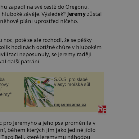
ěhu zapadl na své cestě do Oregonu,
o hluboké závěje. Výsledek?
Jeremy
zůstal
něhové pláni uprostřed ničeho.
u noc, poté se ale rozhodl, že se pěšky
kolik hodinách obtížné chůze v hlubokém
civilizaci neposunuly, se Jeremy raději
val další pátrání.
čba
S.O.S. pro slabé
novy
vlasy: mořská sůl
í
helmy“
nejsemsama.cz
 pro Jeremyho a jeho psa proměnila v
í, během kterých jim jako jediné jídlo
z Taco Bell, které Jeremymu náhodou