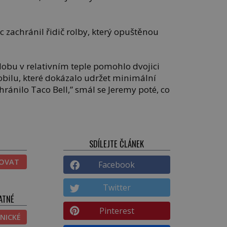
 zachránil řidič rolby, který opuštěnou
dobu v relativním teple pomohlo dvojici
obilu, které dokázalo udržet minimální
chránilo Taco Bell,” smál se Jeremy poté, co
SDÍLEJTE ČLÁNEK
TOVAT
Facebook
Twitter
ATNÉ
Pinterest
NICKÉ