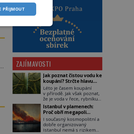
E PŘIJMOUT
ZAJÍMAVOSTI
y
Jak poznat čistou vodu ke
koupání? Strčte hlavu
pod hladinu!
Léto je časem koupání
v přírodě. Jak však poznat,
že je voda v řece, rybníku,
jezeře čistá? Jistě, máte
Istanbul v plamenech:
možnost využít informace
Proč obří megapoli
hygieniků či podrobit
ohrožují měsíce
I současný kosmopolitní a
křížovému výslechu
smaženého lilku?
dobře organizovaný
provozovatele přírodního
Istanbul nemá s rizikem
koupaliště. Existuje ale