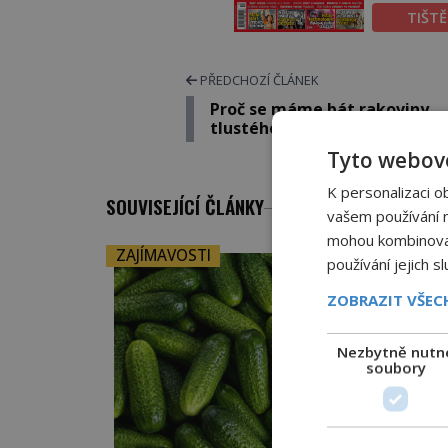
TIŠT
PŘEDCHOZÍ ČLÁNEK
Proč se máme bát rakoviny
tlustého střeva?
Tyto webové
K personalizaci o
SOUVISEJÍCÍ ČLÁNKY
vašem používání na
mohou kombinovat 
ZAJÍMAVOSTI
používání jejich s
ZOBRAZIT VŠE
Nezbytně nutn
soubory