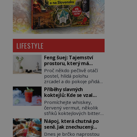
LIFESTYLE
Feng šuej: Tajemství
prostoru, který má
přinášet štěstí
Proč někdo pečlivě otáčí
postel, hlídá polohu
zrcadel a do pokoje přidává
rostliny, vodu nebo dřevo?
Příběhy slavných
Feng šuej tvrdí, že domov
koktejlů: Kde se vzal
není jen soubor zdí a
Manhattan a Bloody
Promíchejte whiskey,
nábytku. Je to prostor,
Mary?
červený vermut, několik
kterým proudí energie
střiků koktejlových bitters
čchi a jeho uspořádání
a led, sceďte, ozdobte
může ovlivňovat, jak se v
Nápoj, která chutná po
koktejlovou třešinkou a
něm člověk cítí. Feng šuej
seně. Jak znechucený
tadá… Manhattan je tu! A
má kořeny ve staré Číně a
Američan vymyslel brčko
Dnes je brčko naprostou
pokud to má být skutečně
jeho historie […]