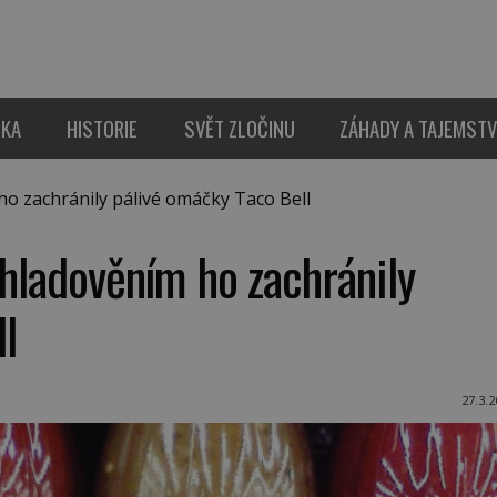
IKA
HISTORIE
SVĚT ZLOČINU
ZÁHADY A TAJEMSTV
o zachránily pálivé omáčky Taco Bell
yhladověním ho zachránily
l
27.3.2