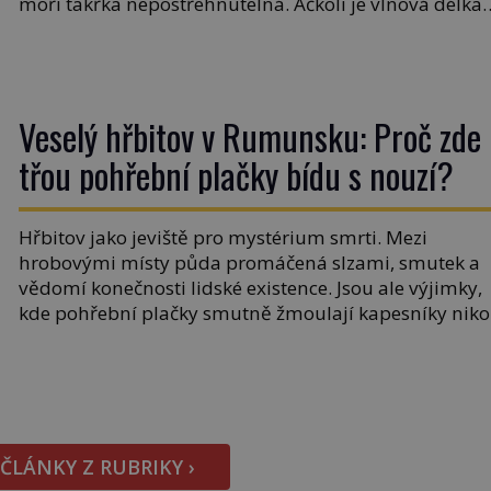
moři takřka nepostřehnutelná. Ačkoli je vlnová délka
tsunami i 300 kilometrů, výška vlny na volném moři j
maximálně 1,5 metru. Máme se podobné obří vlny
obávat i v Evropě? Vznik tsunami si […]
Veselý hřbitov v Rumunsku: Proč zde
třou pohřební plačky bídu s nouzí?
Hřbitov jako jeviště pro mystérium smrti. Mezi
hrobovými místy půda promáčená slzami, smutek a
vědomí konečnosti lidské existence. Jsou ale výjimky,
kde pohřební plačky smutně žmoulají kapesníky niko
při smutečním obřadu, ale při pohledu na výši
vyměřené podpory v nezaměstnanosti. Kam vás
pozveme? Unikátní hřbitov, který si vysloužil název
„Veselý“, najdeme v rumunské vesnici Sapanta,
nedaleko hranic […]
 ČLÁNKY Z RUBRIKY ›