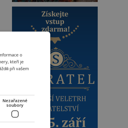
Informace o
ery, kteří je
ždili při vašem
Nezařazené
soubory
oč