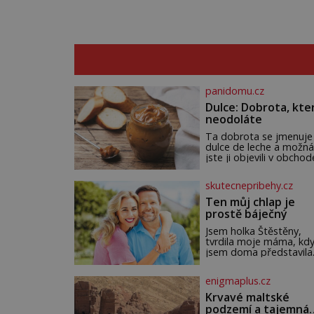
panidomu.cz
Dulce: Dobrota, kte
neodoláte
Ta dobrota se jmenuje
dulce de leche a možná
jste ji objevili v obchod
Ale nepochybujte o to
že doma připravená b
skutecnepribehy.cz
ještě lepší. Název je
španělský a znamená
Ten můj chlap je
jednoduše „mléčná
prostě báječný
sladkost“. Původ ovše
není úplně jednoznačný
Jsem holka Štěstěny,
autorství této receptur
tvrdila moje máma, kd
pře hned několik
jsem doma představila
latinskoamerických zem
Mirka. Mohla na něm oč
k tomu Francie, kde se
nechat. To nadšení ji
enigmaplus.cz
traduje,
neopustilo nikdy. Myslí
že mi trochu záviděla, a
Krvavé maltské
nikdy jsem jí to neřekla
podzemí a tajemná