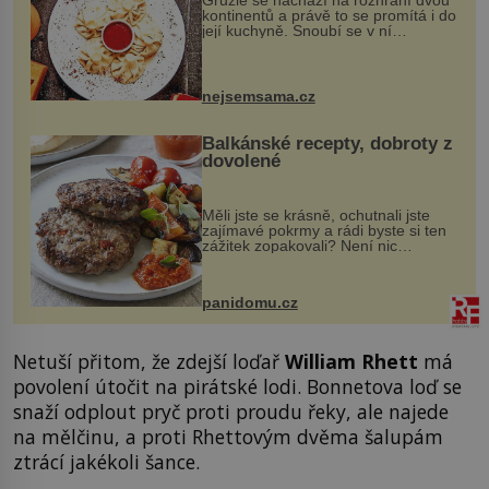
Gruzie se nachází na rozhraní dvou
kontinentů a právě to se promítá i do
její kuchyně. Snoubí se v ní
evropské a asijské chutě a díky tomu
vznikají rozmanité a chuťově bohaté
pokrmy, které rozhodně st...
nejsemsama.cz
Balkánské recepty, dobroty z
dovolené
Měli jste se krásně, ochutnali jste
zajímavé pokrmy a rádi byste si ten
zážitek zopakovali? Není nic
snazšího. Pljeskavica (10 porcí)
Možná jste ji ochutnali na dovolené v
bývalé Jugoslávii, lze ji vi...
panidomu.cz
Netuší přitom, že zdejší loďař
William Rhett
má
povolení útočit na pirátské lodi. Bonnetova loď se
snaží odplout pryč proti proudu řeky, ale najede
na mělčinu, a proti Rhettovým dvěma šalupám
ztrácí jakékoli šance.