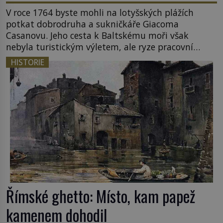
V roce 1764 byste mohli na lotyšských plážích
potkat dobrodruha a sukničkáře Giacoma
Casanovu. Jeho cesta k Baltskému moři však
nebyla turistickým výletem, ale ryze pracovní
cestou se zištnými úmysly. Jaký cíl Casanova
HISTORIE
sledoval, když se například procházel uličkami
lotyšské Rigy? Casanova v Pobaltí kontaktoval
tamní zednářské lóže. Nebyl v této oblasti žádným
nováčkem, protože do zednářské […]
Římské ghetto: Místo, kam papež
kamenem dohodil