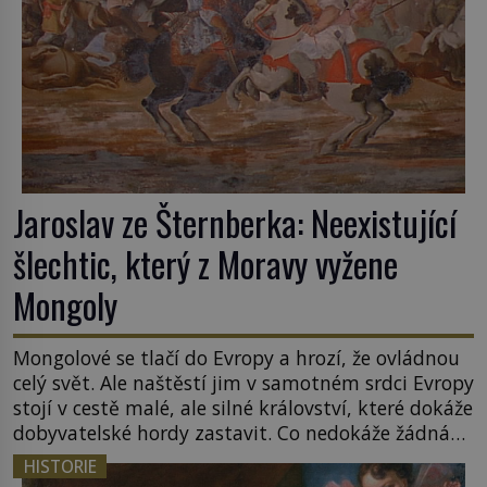
Jaroslav ze Šternberka: Neexistující
šlechtic, který z Moravy vyžene
Mongoly
Mongolové se tlačí do Evropy a hrozí, že ovládnou
celý svět. Ale naštěstí jim v samotném srdci Evropy
stojí v cestě malé, ale silné království, které dokáže
dobyvatelské hordy zastavit. Co nedokáže žádná
z asijských říší, co nedokážou Němci – to dokáže
HISTORIE
český král. Nebo že by ne? Mongolové od roku 1223