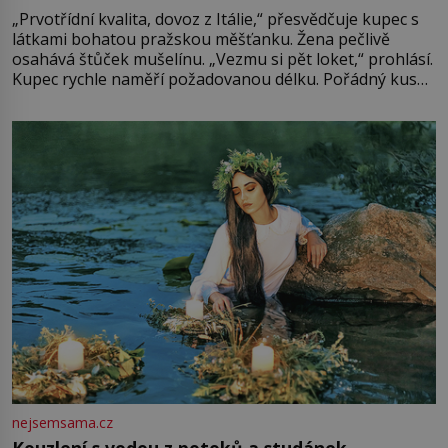
„Prvotřídní kvalita, dovoz z Itálie,“ přesvědčuje kupec s
látkami bohatou pražskou měšťanku. Žena pečlivě
osahává štůček mušelínu. „Vezmu si pět loket,“ prohlásí.
Kupec rychle naměří požadovanou délku. Pořádný kus
mu přitom zůstane za prsty… „Na šaty ho bude málo,
milostpaní. Stačí jenom na sukni,“ zhodnotí švadlena
množství růžového mušelínu. „Ošidili vás, podívejte.“
Vezme do ruky dřevěnou
nejsemsama.cz
Kouzlení s vodou z potoků a studánek