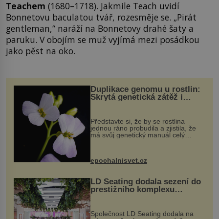
Teachem
(1680–1718). Jakmile Teach uvidí
Bonnetovu baculatou tvář, rozesměje se. „Pirát
gentleman,“ naráží na Bonnetovy drahé šaty a
paruku. V obojím se muž vyjímá mezi posádkou
jako pěst na oko.
Duplikace genomu u rostlin:
Skrytá genetická zátěž i
evoluční výhoda
Představte si, že by se rostlina
jednou ráno probudila a zjistila, že
má svůj genetický manuál celý
dvakrát. Přesně to se občas v
přírodě stane – a podle nového
výzkumu to může být pro druhy
epochalnisvet.cz
vstupenka...
LD Seating dodala sezení do
prestižního komplexu
MediaCityUK v Salfordu
Společnost LD Seating dodala na