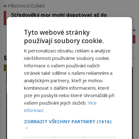
PŘEDCHOZÍ ČLÁNEK
Středověký mor mohl doputovat až do
subsaharské Afriky!
DALŠÍ ČLÁNEK
Tyto webové stránky
VIDEO: TOP 5 velkých, ale zvláštních sběratelů
používají soubory cookie.
K personalizaci obsahu, reklam a analýze
SOUVISEJÍCÍ ČLÁNKY
návštěvnosti používáme soubory cookie.
Informace o vašem používání našich
HISTORIE
stránek také sdílíme s našimi reklamními a
analytickými partnery, kteří je mohou
kombinovat s dalšími informacemi, které
jste jim poskytli nebo které shromáždili při
vašem používání jejich služeb.
Více
informací
ZOBRAZIT VŠECHNY PARTNERY
(1616)
→