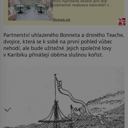
míru navržené sezení pro dvě
výjimečné realizace kanceláří v
areálu MediaCityUK v anglickém
Salfordu – konkrétně do budov Blue
Tower a Orange Tower. Komplex
iluxus.cz
budov Media...
Partnerství uhlazeného Bonneta a drsného Teache,
dvojice, která se k sobě na první pohled vůbec
nehodí, ale bude užitečné. Jejich společné lovy
v Karibiku přinášejí oběma slušnou kořist.