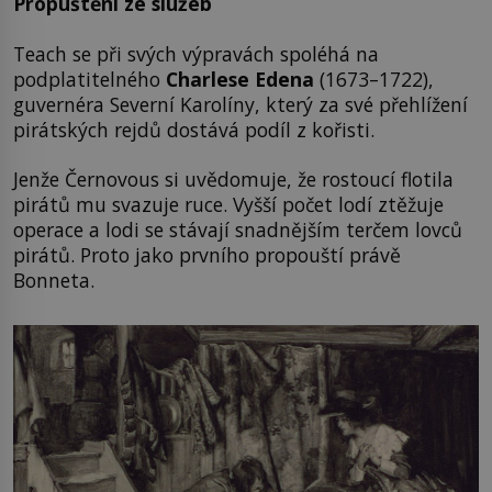
Propuštění ze služeb
Teach se při svých výpravách spoléhá na
podplatitelného
Charlese Edena
(1673–1722),
guvernéra Severní Karolíny, který za své přehlížení
pirátských rejdů dostává podíl z kořisti.
Jenže Černovous si uvědomuje, že rostoucí flotila
pirátů mu svazuje ruce. Vyšší počet lodí ztěžuje
operace a lodi se stávají snadnějším terčem lovců
pirátů. Proto jako prvního propouští právě
Bonneta.