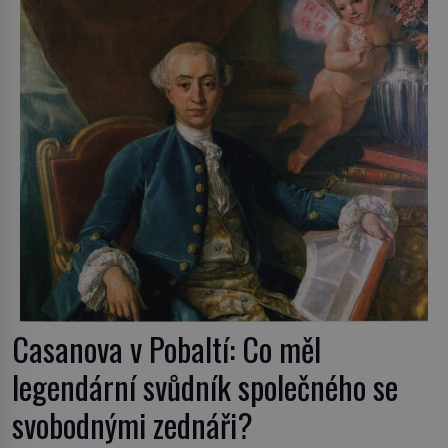
postupují podél Kaspického a Azovského moře, […]
Casanova v Pobaltí: Co měl
legendární svůdník společného se
svobodnými zednáři?