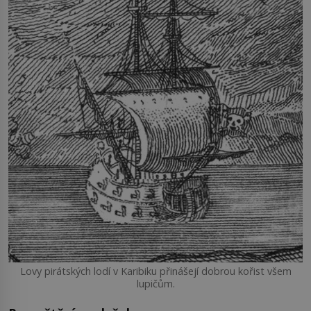
Lovy pirátských lodí v Karibiku přinášejí dobrou kořist všem
lupičům.