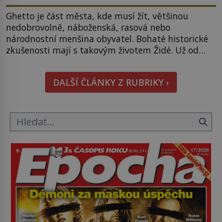
Ghetto je část města, kde musí žít, většinou
nedobrovolně, náboženská, rasová nebo
národnostní menšina obyvatel. Bohaté historické
zkušenosti mají s takovým životem Židé. Už od
středověku jsou totiž v každou chvíli nuceni v
nějakém žít. Mezi ty nejslavnější patří i římské
DALŠÍ ČLÁNKY Z RUBRIKY ›
ghetto založené v roce 1555. Pokud jde o vztah
k Židům, nemá se Řím čím chlubit. […]