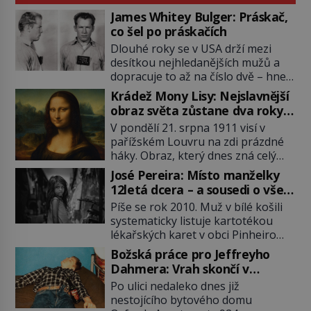
James Whitey Bulger: Práskač,
co šel po práskačích
Dlouhé roky se v USA drží mezi
desítkou nejhledanějších mužů a
dopracuje to až na číslo dvě – hned
po Usámovi bin Ládinovi (1957–
Krádež Mony Lisy: Nejslavnější
2011). To je James „Whitey“ Bulger
obraz světa zůstane dva roky
(1929–2018) viněný ze spoluúčasti
nezvěstný
V pondělí 21. srpna 1911 visí v
na 19 vraždách, vydírání a lichvy. A
pařížském Louvru na zdi prázdné
samozřejmě, krom toho je ještě
háky. Obraz, který dnes zná celý
drogový dealer, který neváhá
svět, je pryč. Zpočátku si nikdo
odstranit z cesty všechny práskače,
José Pereira: Místo manželky
nemyslí, že jde o krádež.
zatímco […]
12letá dcera – a sousedi o všem
Zaměstnanci jsou přesvědčeni, že
vědí!
Píše se rok 2010. Muž v bílé košili
Mona Lisa je jen v restaurátorské
systematicky listuje kartotékou
dílně nebo u fotografa. Když se
lékařských karet v obci Pinheiro
ukáže pravda, propukne jeden z
ležící asi 20 kilometrů od farmy s
největších honů na zloděje v […]
Božská práce pro Jeffreyho
podivínským majitelem. Něco tu
Dahmera: Vrah skončí v
nesedí. Ledaže… Ledaže by ta
tratolišti krve ve vězeňských
Po ulici nedaleko dnes již
mladá dívka z farmy byla ne
umývárnách
nestojícího bytového domu
manželkou, ale dcerou – a všechny