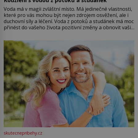
Voda má v magii zvláštní místo. Má jedinečné vlastnosti,
které pro vás mohou být nejen zdrojem osvěžení, ale i
duchovní síly a léčení. Voda z potoků a studánek má moc
přinést do vašeho života pozitivní změny a obnovit vaši
energii. Využitím těchto přírodních zdrojů v magii
můžete obohatit své rituály a přinést do svého života
větší harmonii a klid. Je důležité
skutecnepribehy.cz