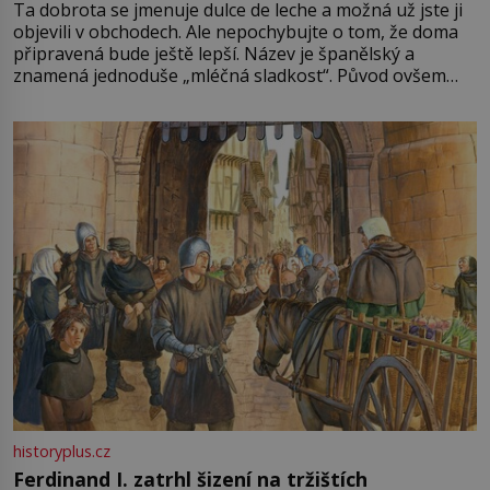
Ta dobrota se jmenuje dulce de leche a možná už jste ji
objevili v obchodech. Ale nepochybujte o tom, že doma
připravená bude ještě lepší. Název je španělský a
znamená jednoduše „mléčná sladkost“. Původ ovšem
není úplně jednoznačný, o autorství této receptury se
pře hned několik latinskoamerických zemí a k tomu
Francie, kde se traduje,
historyplus.cz
Ferdinand I. zatrhl šizení na tržištích