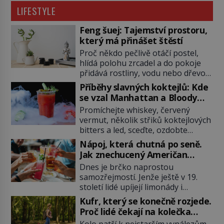
LIFESTYLE
Feng šuej: Tajemství prostoru,
který má přinášet štěstí
Proč někdo pečlivě otáčí postel,
hlídá polohu zrcadel a do pokoje
přidává rostliny, vodu nebo dřevo?
Feng šuej tvrdí, že domov není jen
Příběhy slavných koktejlů: Kde
soubor zdí a nábytku. Je to prostor,
se vzal Manhattan a Bloody
kterým proudí energie čchi a jeho
Mary?
Promíchejte whiskey, červený
uspořádání může ovlivňovat, jak se
vermut, několik střiků koktejlových
v něm člověk cítí. Feng šuej má
bitters a led, sceďte, ozdobte
kořeny ve staré Číně a jeho historie
koktejlovou třešinkou a tadá…
[…]
Nápoj, která chutná po seně.
Manhattan je tu! A pokud to má být
Jak znechucený Američan
skutečně on, dejte si pozor, ať
vymyslel brčko
Dnes je brčko naprostou
místo klasické americké rye
samozřejmostí. Jenže ještě v 19.
whiskey či klidně bourbonu
století lidé upíjejí limonády i
nepoužijete skotskou whisku. Co
koktejly dutými stébly žita nebo
se stane? Inu, koktejl bude stále
Kufr, který se konečně rozjede.
žitné slámy. Fungují sice dobře,
skvělý, ale už to nebude
Proč lidé čekají na kolečka
mají ale jednu nepříjemnou
Manhattan ale […]
téměř pět tisíc let?
Kolo patří k nejstarším vynálezům