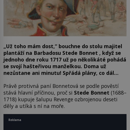
„Už toho mám dost,“ bouchne do stolu majitel
plantáží na Barbadosu Stede Bonnet , když se
jednoho dne roku 1717 už po několikáté pohádá
se svojí hašteřivou manželkou. Doma už
nezůstane ani minutu! Spřádá plány, co dál…
Právě protivná paní Bonnetová se podle pověstí
stává hlavní příčinou, proč si
Stede Bonnet
(1688–
1718) kupuje šalupu Revenge ozbrojenou deseti
děly a utíká s ní na moře.
Reklama