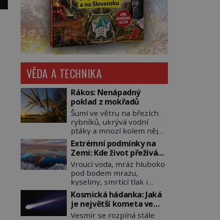
VĚDA A TECHNIKA
Rákos: Nenápadný
poklad z mokřadů
Šumí ve větru na březích
rybníků, ukrývá vodní
ptáky a mnozí kolem něj
procházejí bez povšimnutí.
Extrémní podmínky na
Přesto právě rákos
Zemi: Kde život přežívá
pomáhal stavět domy,
navzdory všemu
Vroucí voda, mráz hluboko
vyrábět lodě, zapisovat
pod bodem mrazu,
první texty a inspiroval
kyseliny, smrtící tlak i
řadu pověstí. Tato
pouště, kde celé roky
skromná, ale užitečná
Kosmická hádanka: Jaká
nespadne jediná kapka
rostlina provází člověka už
je největší kometa ve
deště. Na první pohled
tisíce let. Většina lidí vnímá
známém vesmíru?
Vesmír se rozpíná stále
místa, kde nemůže
rákos jen jako obyčejnou