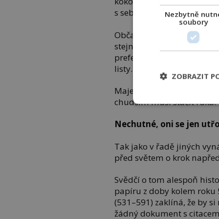
kokosovým skořápkám, kapr
s sebou nosí drobný váček
Nezbytně nutn
soubory
Občas jim ale stačí hladký
stejně jako mongolským d
preferují ovčí srst, v Amer
listy.
ZOBRAZIT P
Majetnější lidé se často ut
chudším musí stačit ruka.
Nechutné, oni se jen ut
Tak jako v řadě jiných vyná
před světem o krok napřed
Svědčí o tom alespoň hist
papíru z doby kolem roku 5
(531–591) zaklíná, že by s
žádný dokument s citacemi