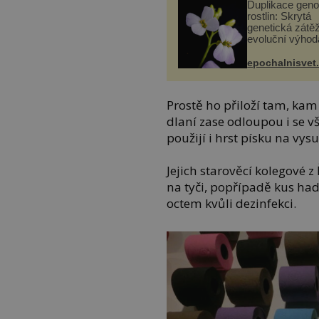
Duplikace gen
rostlin: Skrytá
genetická zátěž
evoluční výhod
epochalnisvet
Prostě ho přiloží tam, kam
dlaní zase odloupou i se v
použijí i hrst písku na vysu
Jejich starověcí kolegové 
na tyči, popřípadě kus had
octem kvůli dezinfekci.