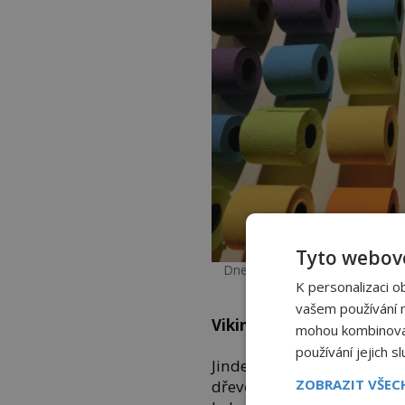
Tyto webové
Dnes už jsou ty nejdrsnější ča
K personalizaci o
vašem používání na
Vikingové preferují ovčí s
mohou kombinovat 
používání jejich s
Jinde věří spíše materiálu n
ZOBRAZIT VŠE
dřevěným hoblinám, písk