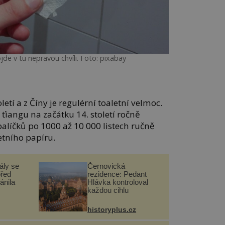
jde v tu nepravou chvíli. Foto: pixabay
etí a z Číny je regulérní toaletní velmoc.
ťiangu na začátku 14. století ročně
alíčků po 1000 až 10 000 listech ručně
tního papíru.
ály se
Černovická
před
rezidence: Pedant
ánila
Hlávka kontroloval
každou cihlu
historyplus.cz