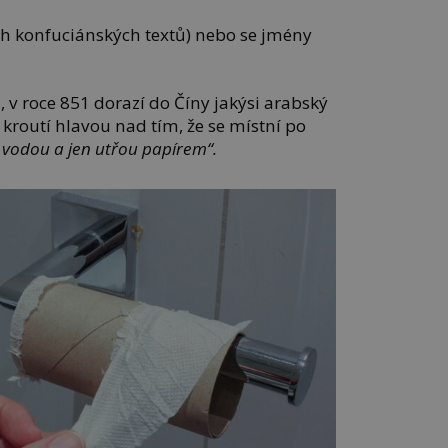
ích konfuciánských textů) nebo se jmény
i, v roce 851 dorazí do Číny jakýsi arabský
 kroutí hlavou nad tím, že se místní po
 vodou a jen utřou papírem“.