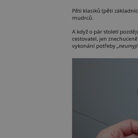
Pěti klasiků (pěti základn
mudrců.
A když o pár století pozděj
cestovatel, jen znechuceně
vykonání potřeby
„neumyjí