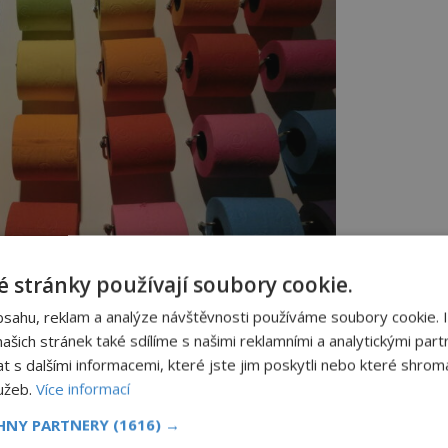
 stránky používají soubory cookie.
sy za námi. Pořídit si můžete papír mnoha vrstev i
bsahu, reklam a analýze návštěvnosti používáme soubory cookie. 
barev. Foto: pxfuel
šich stránek také sdílíme s našimi reklamními a analytickými partn
rst
s dalšími informacemi, které jste jim poskytli nebo které shromá
lužeb.
Více informací
a jedno použití – trávě, senu, listí,
CHNY PARTNERY
(1616) →
u, sušenému mechu, sněhu, slupkám,