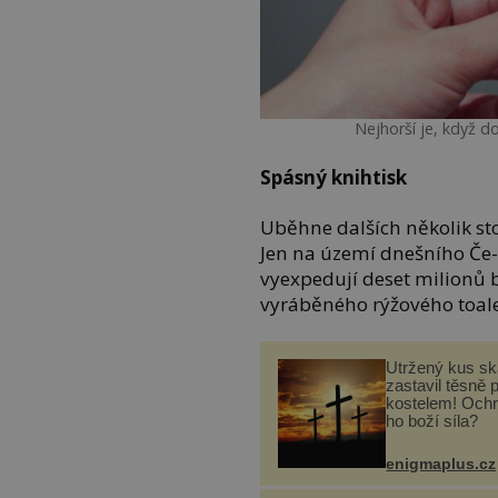
Nejhorší je, když do
Spásný knihtisk
Uběhne dalších několik stol
Jen na území dnešního Če- 
vyexpedují deset milionů b
vyráběného rýžového toale
Utržený kus sk
zastavil těsně 
kostelem! Ochr
ho boží síla?
enigmaplus.cz