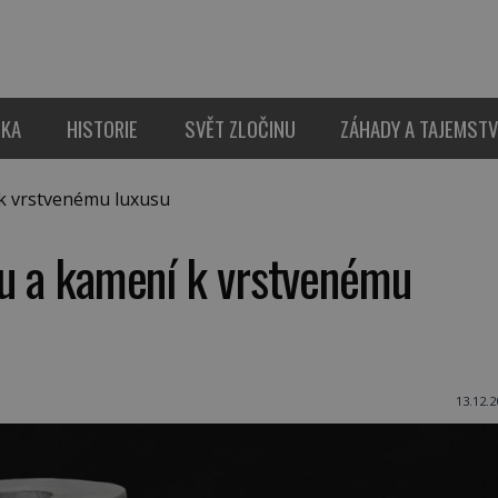
IKA
HISTORIE
SVĚT ZLOČINU
ZÁHADY A TAJEMSTV
k vrstvenému luxusu
ou a kamení k vrstvenému
13.12.2