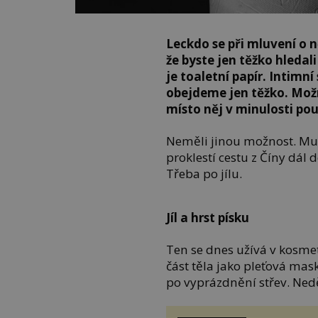
Leckdo se při mluvení o
že byste jen těžko hledal
je toaletní papír. Intimní
obejdeme jen těžko. Možn
místo něj v minulosti pou
Neměli jinou možnost. Muse
proklestí cestu z Číny dál 
Třeba po jílu.
Jíl a hrst písku
Ten se dnes užívá v kosmet
část těla jako pleťová mask
po vyprázdnění střev. Ned