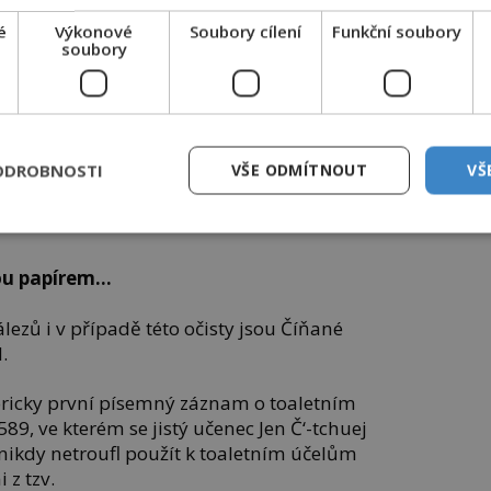
adí či mušlím. Příslušníci židovské víry
 s malými oblázky.
é
Výkonové
Soubory cílení
Funkční soubory
soubory
 okraj rozbitých keramických džbánů,
obyvatelům pouhý klacek. Vikingové
ice před kolonizací používají kukuřičné
ODROBNOSTI
VŠE ODMÍTNOUT
VŠ
írají vlnou, krajkou či konopím, těm
řou papírem…
lezů i v případě této očisty jsou Číňané
.
oricky první písemný záznam o toaletním
89, ve kterém se jistý učenec Jen Č‘-tchuej
i nikdy netroufl použít k toaletním účelům
 z tzv.