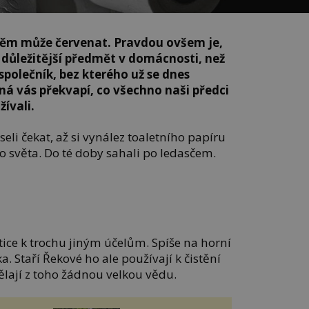
 něm může červenat. Pravdou ovšem je,
i důležitější předmět v domácnosti, než
 společník, bez kterého už se dnes
á vás překvapí, co všechno naši předci
žívali.
li čekat, až si vynález toaletního papíru
do světa. Do té doby sahali po ledasčem.
ice k trochu jiným účelům. Spíše na horní
a. Staří Řekové ho ale používají k čistění
ělají z toho žádnou velkou vědu.