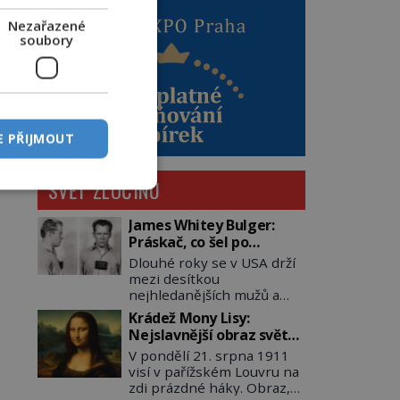
Nezařazené
soubory
E PŘIJMOUT
SVĚT ZLOČINU
James Whitey Bulger:
Práskač, co šel po
práskačích
Dlouhé roky se v USA drží
mezi desítkou
nejhledanějších mužů a
dopracuje to až na číslo
Krádež Mony Lisy:
dvě – hned po Usámovi bin
Nejslavnější obraz světa
Ládinovi (1957–2011). To je
zůstane dva roky
V pondělí 21. srpna 1911
James „Whitey“ Bulger
nezvěstný
visí v pařížském Louvru na
(1929–2018) viněný ze
zdi prázdné háky. Obraz,
spoluúčasti na 19