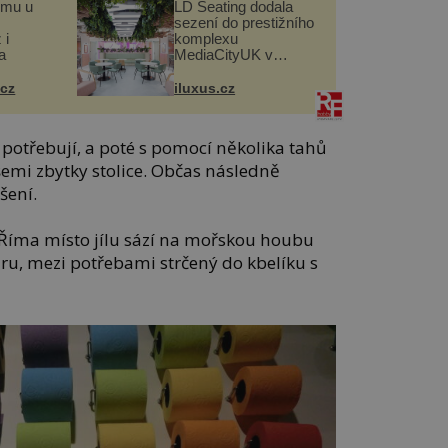
omu u
LD Seating dodala
sezení do prestižního
 i
komplexu
a
MediaCityUK v
Salfordu
.cz
iluxus.cz
 potřebují, a poté s pomocí několika tahů
šemi zbytky stolice. Občas následně
šení.
z Říma místo jílu sází na mořskou houbu
ru, mezi potřebami strčený do kbelíku s