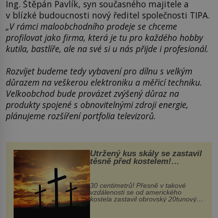
Ing. Štěpán Pavlík, syn současného majitele a
v blízké budoucnosti nový ředitel společnosti TIPA.
„V rámci maloobchodního prodeje se chceme
profilovat jako firma, která je tu pro každého hobby
kutila, bastlíře, ale na své si u nás přijde i profesionál.
Rozvíjet budeme tedy vybavení pro dílnu s velkým
důrazem na veškerou elektroniku a měřicí techniku.
Velkoobchod bude provázet zvýšený důraz na
produkty spojené s obnovitelnými zdroji energie,
plánujeme rozšíření portfolia televizorů.
Utržený kus skály se zastavil
těsně před kostelem!
Ochránila ho boží síla?
30 centimetrů! Přesně v takové
vzdálenosti se od amerického
kostela zastavil obrovský 20tunový
balvan, který se v květnu 2014
nečekaně odtrhl od nedaleké skály