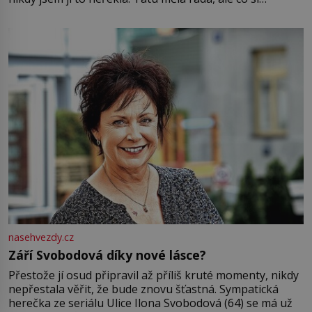
pamatuji, tak jsme s Mirkem byli zamilovaní mnohem víc.
Jsme spolu moc rádi Tehdy byla jiná doba, když
nasehvezdy.cz
Září Svobodová díky nové lásce?
Přestože jí osud připravil až příliš kruté momenty, nikdy
nepřestala věřit, že bude znovu šťastná. Sympatická
herečka ze seriálu Ulice Ilona Svobodová (64) se má už