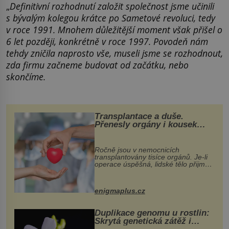
„
Definitivní rozhodnutí založit společnost jsme učinili
s bývalým kolegou krátce po Sametové revoluci, tedy
v roce 1991. Mnohem důležitější moment však přišel o
6 let později, konkrétně v roce 1997. Povodeň nám
tehdy zničila naprosto vše, museli jsme se rozhodnout,
zda firmu začneme budovat od začátku, nebo
skončíme.
Transplantace a duše.
Přenesly orgány i kousek
osobnosti dárce?
Ročně jsou v nemocnicích
transplantovány tisíce orgánů. Je-li
operace úspěšná, lidské tělo přijme
darovaný orgán za své a pacient
může vést plnohodnotný život. Ale co
když při transplantaci nepřijímám...
enigmaplus.cz
Duplikace genomu u rostlin:
Skrytá genetická zátěž i