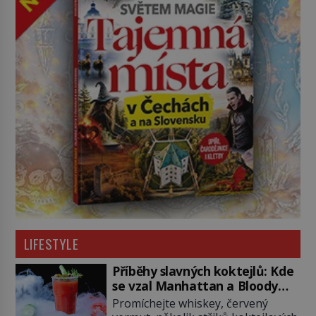
LIFESTYLE
Příběhy slavných koktejlů: Kde
se vzal Manhattan a Bloody
Mary?
Promíchejte whiskey, červený