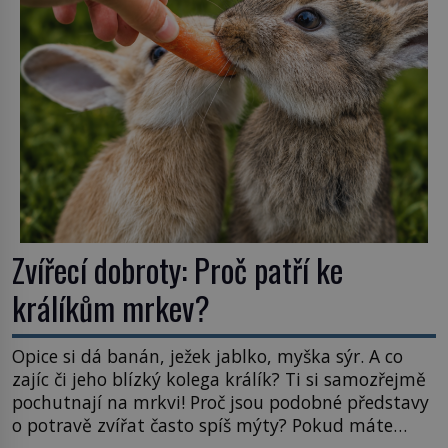
Astronomové Pedro Bernardinelli a Gary Bernstein
mravenčí prací zkoumají archivní snímky v rámci
Průzkumu temné energie […]
Zvířecí dobroty: Proč patří ke
králíkům mrkev?
Opice si dá banán, ježek jablko, myška sýr. A co
zajíc či jeho blízký kolega králík? Ti si samozřejmě
pochutnají na mrkvi! Proč jsou podobné představy
o potravě zvířat často spíš mýty? Pokud máte