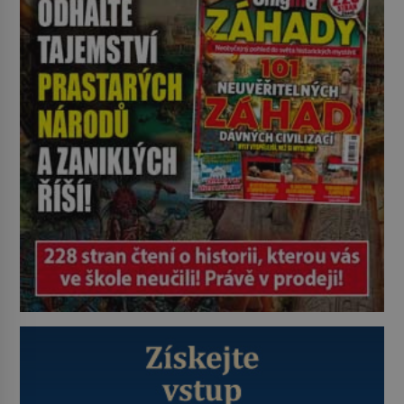
lidem tváře znetvořené válkou,
tresty nebo nehodami. Jejich
metody jsou překvapivě
promyšlené a některé principy
používají chirurgové dodnes. Úplně
první […]