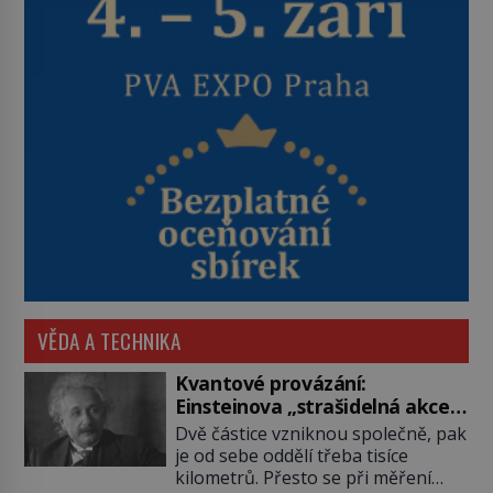
VĚDA A TECHNIKA
Kvantové provázání:
Einsteinova „strašidelná akce
na dálku“ dál mate i fascinuje
Dvě částice vzniknou společně, pak
vědce
je od sebe oddělí třeba tisíce
kilometrů. Přesto se při měření