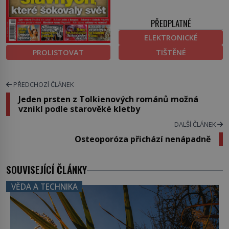
PŘEDPLATNÉ
ELEKTRONICKÉ
PROLISTOVAT
TIŠTĚNÉ
PŘEDCHOZÍ ČLÁNEK
Jeden prsten z Tolkienových románů možná
vznikl podle starověké kletby
DALŠÍ ČLÁNEK
Osteoporóza přichází nenápadně
SOUVISEJÍCÍ ČLÁNKY
VĚDA A TECHNIKA