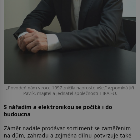
„Povodeň nám v roce 1997 zničila naprosto vše,“ vzpomíná Jiří
Pavlík, majitel a jednatel společnosti TIPA.EU.
S nářadím a elektronikou se počítá i do
budoucna
Záměr nadále prodávat sortiment se zaměřením
na dům, zahradu a zejména dílnu potvrzuje také