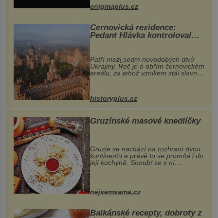
při její demolici. Podle místních stojí
enigmaplus.cz
...
Černovická rezidence:
Pedant Hlávka kontroloval
každou cihlu
Patří mezi sedm novodobých divů
Ukrajiny. Řeč je o obřím černovickém
areálu, za jehož vznikem stál slavný
český architekt Josef Hlávka. Ten si
na něm dal mimořádně záležet. Jeho
stavební plány by při ...
historyplus.cz
Gruzínské masové knedlíčky
Gruzie se nachází na rozhraní dvou
kontinentů a právě to se promítá i do
její kuchyně. Snoubí se v ní
evropské a asijské chutě a díky tomu
vznikají rozmanité a chuťově bohaté
pokrmy, které rozhodně st...
nejsemsama.cz
Balkánské recepty, dobroty z