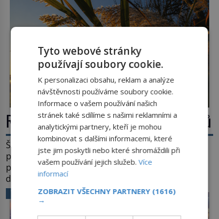
Tyto webové stránky
používají soubory cookie.
K personalizaci obsahu, reklam a analýze
návštěvnosti používáme soubory cookie.
Informace o vašem používání našich
Rákos: Nenápadný poklad z mokřadů
stránek také sdílíme s našimi reklamními a
analytickými partnery, kteří je mohou
kombinovat s dalšími informacemi, které
Šumí ve větru na březích rybníků, ukrývá vodní
jste jim poskytli nebo které shromáždili při
ptáky a mnozí kolem něj procházejí bez
vašem používání jejich služeb.
Více
povšimnutí. Přesto právě rákos pomáhal stavět
informací
domy, vyrábět lodě, zapisovat první texty a
inspiroval řadu pověstí. Tato skromná, ale
ZOBRAZIT VŠECHNY PARTNERY
(1616)
VĚDA A TECHNIKA
užitečná rostlina provází člověka už tisíce let.
→
Většina lidí vnímá rákos jen jako obyčejnou kulisu