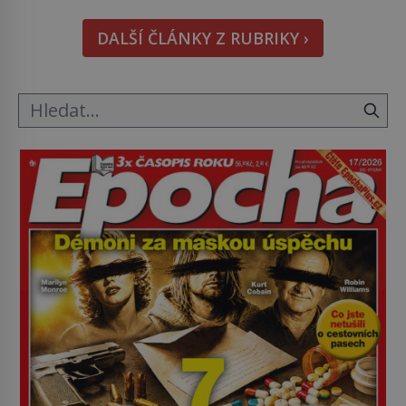
doma králíka, mrkev mu dát můžete. A nejspíš mu
i bude chutnat, ovšem měl by ji mít jen jako
DALŠÍ ČLÁNKY Z RUBRIKY ›
občasný pamlsek. […]