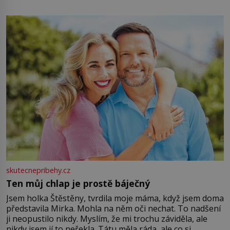
energii. Využitím těchto přírodních zdrojů v magii
můžete obohatit své rituály a přinést do svého života
větší harmonii a klid. Je důležité
skutecnepribehy.cz
Ten můj chlap je prostě báječný
Jsem holka Štěstěny, tvrdila moje máma, když jsem doma
představila Mirka. Mohla na něm oči nechat. To nadšení
ji neopustilo nikdy. Myslím, že mi trochu záviděla, ale
nikdy jsem jí to neřekla. Tátu měla ráda, ale co si