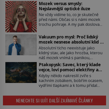
chovají, jako by mezi nimi
Mozek versus smysly:
existovalo neviditelné pouto. Albert
Nejslavnější optické iluze
Einstein tomu s jistou dávkou
Ne vždy vidíme to, co je skutečně
ironie říká „strašidelná akce na
před námi. Občas si s námi mozek
dálku“ a dlouhá desetiletí věří, že
trochu pohraje. A my pak doslova
musí existovat jednodušší
nevěříme vlastním očím! Jak
vysvětlení. Moderní experimenty
vznikají ty nejpodivnější optické
však ukazují, že kvantový svět
Vakuum pro mysl: Proč lidský
iluze? Soustřeď se na to hlavní!
funguje jinak, než […]
mozek nesnese absolutní klid a
TROXLERŮV EFEKT Náš mozek
začne si vymýšlet horory
Absolutní ticho neexistuje jako
zvládne zpracovat hodně informací.
klidný stav, ale jako hrozba, kterou
Všechny na světě ale nikoliv, musí
náš mozek vnímá s panikou,
si vybírat! Jak to dělá? Když se […]
protože bez vnějších podnětů
Ptakopysk: Savec, který klade
začne okamžitě produkovat vlastní
vejce, loví pomocí elektřiny a
děsivé iluze. Představte si místnost,
brání se jedem
Kdyby někdo nakreslil zvíře s
kde zmizí veškerý šum světa. Žádné
kachním zobákem, bobřím ocasem,
auta, žádný šepot, nic. Místo
vydřími tlapkami a k tomu přidal
vytoužené oázy klidu však
jedovaté ostruhy i vejce, zoologové
okamžitě nastoupí hluboké
by si nejspíš mysleli, že jde o
znepokojení. Lidská mysl je totiž
NENECHTE SI UJÍT DALŠÍ ZAJÍMAVÉ ČLÁNKY
povedený vtip. Jenže ptakopysk je
evolučně nastavena na neustálý
skutečný. Tento australský podivín
[…]