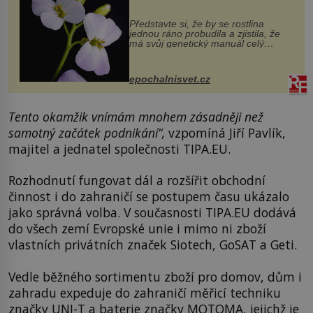
evoluční výhoda
Představte si, že by se rostlina
jednou ráno probudila a zjistila, že
má svůj genetický manuál celý
dvakrát. Přesně to se občas v
přírodě stane – a podle nového
výzkumu to může být pro druhy
epochalnisvet.cz
vstupenka...
Tento okamžik vnímám mnohem zásadněji než
samotný začátek podnikání“,
vzpomíná Jiří Pavlík,
majitel a jednatel společnosti TIPA.EU.
Rozhodnutí fungovat dál a rozšířit obchodní
činnost i do zahraničí se postupem času ukázalo
jako správná volba. V současnosti TIPA.EU dodává
do všech zemí Evropské unie i mimo ni zboží
vlastních privátních značek Siotech, GoSAT a Geti.
Vedle běžného sortimentu zboží pro domov, dům i
zahradu expeduje do zahraničí měřicí techniku
značky UNI-T a baterie značky MOTOMA, jejichž je