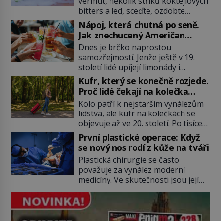
vermut, několik střiků koktejlových
bitters a led, sceďte, ozdobte
koktejlovou třešinkou a tadá…
Nápoj, která chutná po seně.
Manhattan je tu! A pokud to má být
Jak znechucený Američan
skutečně on, dejte si pozor, ať
vymyslel brčko
Dnes je brčko naprostou
místo klasické americké rye
samozřejmostí. Jenže ještě v 19.
whiskey či klidně bourbonu
století lidé upíjejí limonády i
nepoužijete skotskou whisku. Co
koktejly dutými stébly žita nebo
se stane? Inu, koktejl bude stále
Kufr, který se konečně rozjede.
žitné slámy. Fungují sice dobře,
skvělý, ale už to nebude
Proč lidé čekají na kolečka
mají ale jednu nepříjemnou
Manhattan ale […]
téměř pět tisíc let?
Kolo patří k nejstarším vynálezům
vlastnost po chvíli se rozmáčejí a
lidstva, ale kufr na kolečkách se
nápoji dodávají travnatou příchuť.
objevuje až ve 20. století. Po tisíce
Právě tahle drobná nepříjemnost
let lidé vláčejí těžká zavazadla v
přivede amerického výrobce
První plastické operace: Když
rukou, na zádech nebo je nakládají
cigaretových náustků k nápadu,
se nový nos rodí z kůže na tváři
na povozy. Stačí přitom jediný
který změní způsob pití po celém
Plastická chirurgie se často
nápad, připevnit ke kufru kolečka.
[…]
považuje za vynález moderní
Jenže právě ten nikdo dlouho
medicíny. Ve skutečnosti jsou její
nedostane. Až jednou se na letišti
kořeny staré více než dva a půl
ozve věta, která změní […]
tisíce let. V dobách, kdy ještě
neexistují antibiotika ani anestezie,
se odvážní lékaři pokoušejí vracet