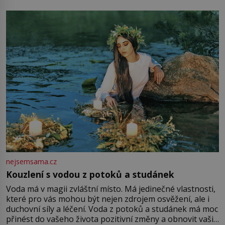
milostpaní. Stačí jenom na sukni,“ zhodnotí švadlena
množství růžového mušelínu. „Ošidili vás, podívejte.“
Vezme do ruky dřevěnou
nejsemsama.cz
Kouzlení s vodou z potoků a studánek
Voda má v magii zvláštní místo. Má jedinečné vlastnosti,
které pro vás mohou být nejen zdrojem osvěžení, ale i
duchovní síly a léčení. Voda z potoků a studánek má moc
přinést do vašeho života pozitivní změny a obnovit vaši