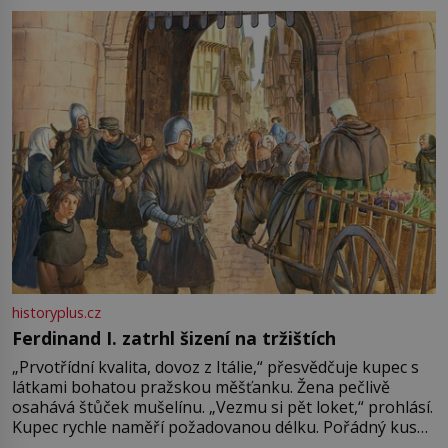
pře hned několik latinskoamerických zemí a k tomu
Francie, kde se traduje,
historyplus.cz
Ferdinand I. zatrhl šizení na tržištích
„Prvotřídní kvalita, dovoz z Itálie,“ přesvědčuje kupec s
látkami bohatou pražskou měšťanku. Žena pečlivě
osahává štůček mušelínu. „Vezmu si pět loket,“ prohlásí.
Kupec rychle naměří požadovanou délku. Pořádný kus
mu přitom zůstane za prsty… „Na šaty ho bude málo,