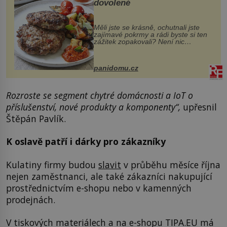
dovolené
Měli jste se krásně, ochutnali jste
zajímavé pokrmy a rádi byste si ten
zážitek zopakovali? Není nic
snazšího. Pljeskavica (10 porcí)
Možná jste ji ochutnali na dovolené v
bývalé Jugoslávii, lze ji vi...
panidomu.cz
Rozroste se segment chytré domácnosti a IoT o
příslušenství, nové produkty a komponenty“,
upřesnil
Štěpán Pavlík.
K oslavě patří i dárky pro zákazníky
Kulatiny firmy budou
slavit
v průběhu měsíce října
nejen zaměstnanci, ale také zákazníci nakupující
prostřednictvím e-shopu nebo v kamenných
prodejnách.
V tiskových materiálech a na e-shopu TIPA.EU má