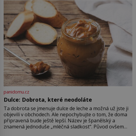
patří mezi nejpozoruhodnější tvory
planety a vědci dodnes objevují
další překvapení, která skrývá. Když
evropští přírodovědci na konci 18.
[…]
panidomu.cz
Dulce: Dobrota, které neodoláte
Ta dobrota se jmenuje dulce de leche a možná už jste ji
objevili v obchodech. Ale nepochybujte o tom, že doma
připravená bude ještě lepší. Název je španělský a
znamená jednoduše „mléčná sladkost“. Původ ovšem
není úplně jednoznačný, o autorství této receptury se