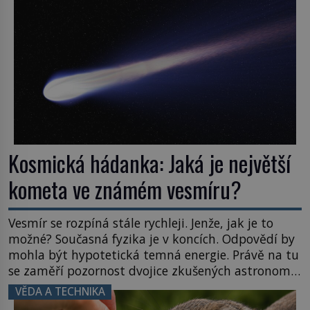
naše představy o tom, co všechno dokáže příroda a
napovídá, kde bychom jednou […]
Kosmická hádanka: Jaká je největší
kometa ve známém vesmíru?
Vesmír se rozpíná stále rychleji. Jenže, jak je to
možné? Současná fyzika je v koncích. Odpovědí by
mohla být hypotetická temná energie. Právě na tu
se zaměří pozornost dvojice zkušených astronomů.
Namísto ní ale objeví něco mnohem
VĚDA A TECHNIKA
hmatatelnějšího. Naprosto rekordní kometu!