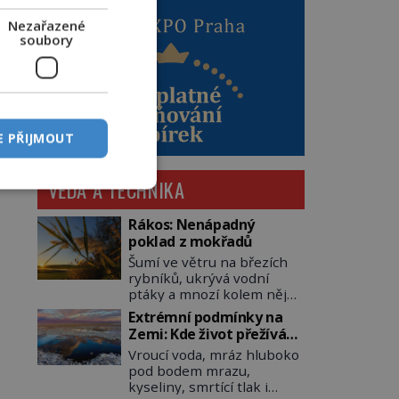
Nezařazené
soubory
E PŘIJMOUT
VĚDA A TECHNIKA
Rákos: Nenápadný
poklad z mokřadů
Šumí ve větru na březích
rybníků, ukrývá vodní
ptáky a mnozí kolem něj
procházejí bez povšimnutí.
Extrémní podmínky na
Přesto právě rákos
Zemi: Kde život přežívá
pomáhal stavět domy,
navzdory všemu
Vroucí voda, mráz hluboko
vyrábět lodě, zapisovat
pod bodem mrazu,
první texty a inspiroval
kyseliny, smrtící tlak i
řadu pověstí. Tato