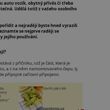
 autu vozík, obytný přívěs či třeba
žitečná. Udělá totiž z vašeho osobního
pořídit a nejraději byste hned vyrazili
seznamte se nejprve raději se
y jejího používání.
ují?
tává z příčníku, což je část, která je
zu, a z na něm namontovaného čepu, tj.
de přípojné zařízení připojeno.
čba
Vavřín jako lék
novy
í
helmy“
panidomu.cz