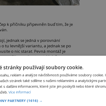
čep k příčníku připevněn buď tím, že je
ván.
ojí, jednak se jedná v porovnání
 tu levnější variantu, a jednak se po
síte o nic starat. Pevná montáž je
se o ní nemusíte starat. I když…
 stránky používají soubory cookie.
žným zařízením musíte počítat vždy, kdy
A zapomenout na to, že jej máte, není
bsahu, reklam a analýze návštěvnosti používáme soubory cookie. 
šich stránek také sdílíme s našimi reklamními a analytickými partn
s dalšími informacemi, které jste jim poskytli nebo které shromá
 zda budete kouli využívat opravdu tak
lužeb.
Více informací
 z auta s rizikem, že s ní při parkování
CHNY PARTNERY
(1616) →