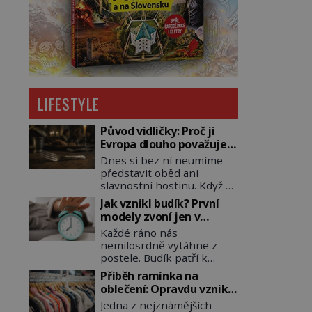
LIFESTYLE
Původ vidličky: Proč ji
Evropa dlouho považuje
za nástroj samotného
Dnes si bez ní neumíme
satana?
představit oběd ani
slavnostní hostinu. Když se
však vidlička v raném
Jak vznikl budík? První
středověku objevuje na
modely zvoní jen v
evropských stolech,
jedinou nastavenou
Každé ráno nás
vzbuzuje pohoršení,
hodinu
nemilosrdně vytáhne z
posměch i strach. Mnozí
postele. Budík patří k
duchovní ji označují za
nejběžnějším předmětům
projev pýchy a zbytečného
Příběh ramínka na
domácnosti, jeho cesta k
přepychu, někteří dokonce
oblečení: Opravdu vzniká
dnešní podobě je ale
za nástroj ďábla. Trvá
kvůli zapomenutému
Jedna z nejznámějších
překvapivě dlouhá. První
téměř sedm století, než se