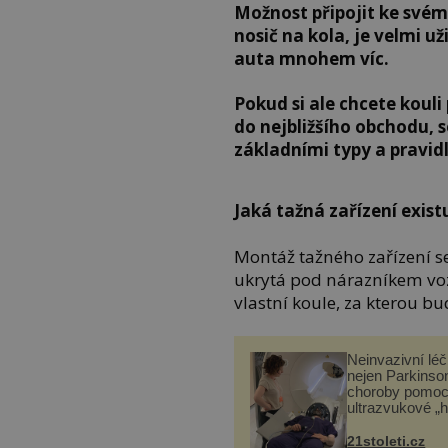
Možnost připojit ke svému
nosič na kola, je velmi u
auta mnohem víc.
Pokud si ale chcete kouli 
do nejbližšího obchodu, 
základními typy a pravidl
Jaká tažná zařízení exist
Montáž tažného zařízení ses
ukrytá pod nárazníkem vo
vlastní koule, za kterou bu
Neinvazivní lé
nejen Parkinso
choroby pomoc
ultrazvukové „
21stoleti.cz