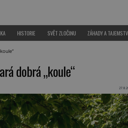
IKA
HISTORIE
SVĚT ZLOČINU
ZÁHADY A TAJEMSTV
„koule“
tará dobrá „koule“
27.8.2