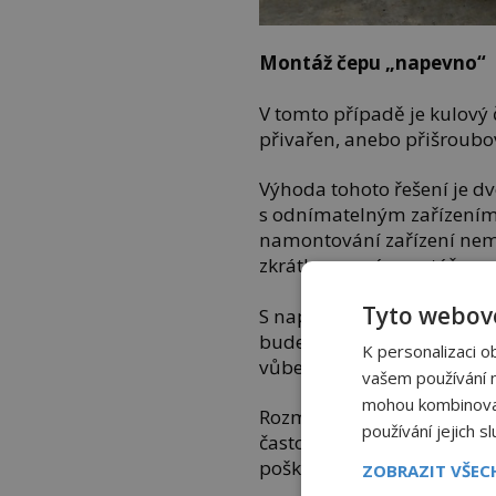
Montáž čepu „napevno“
V tomto případě je kulový 
přivařen, anebo přišroubo
Výhoda tohoto řešení je dv
s odnímatelným zařízením o
namontování zařízení nemu
zkrátka pevná montáž a vy 
Tyto webové
S napevno připevněným ta
budete couvat a parkovat. 
K personalizaci o
vůbec složité.
vašem používání na
mohou kombinovat 
Rozmyslete si proto dobře,
používání jejich s
často, aby vám pořád trčela
poškodíte něčí auto.
ZOBRAZIT VŠE