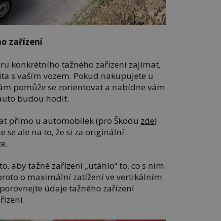
o zařízení
ěru konkrétního tažného zařízení zajímat,
ita s vaším vozem. Pokud nakupujete u
ě vám pomůže se zorientovat a nabídne vám
 auto budou hodit.
vat přímo u automobilek (pro Škodu
zde
)
e se ale na to, že si za originální
e.
to, aby tažné zařízení „utáhlo“ to, co s ním
 proto o maximální zatížení ve vertikálním
 porovnejte údaje tažného zařízení
řízení.