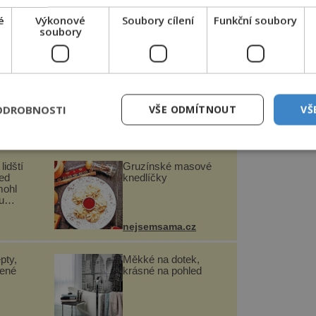
ne 25.11.2022. Chybovost u vládou a
é
Výkonové
Soubory cílení
Funkční soubory
dátů činí dle zveřejněných rozhodnutí
soubory
 listin pouze 2,9 %, je tedy 10x nižší.
ně nemožný.
i naprosto stejných metod sběru podpisů
edy petiční stánky po celé republice,
ODROBNOSTI
VŠE ODMÍTNOUT
VŠ
ů a brigádníků.
lidští
Gruzínské masové
řed
knedlíčky
mohl
u
nejsemsama.cz
pty,
Měkké na dotek,
lené
krásné na pohled