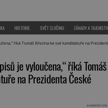
IKA
HISTORIE
SVĚT ZLOČINU
ZÁHADY A TAJEMSTV
čena,“ říká Tomáš Březina ke své kandidatuře na Preziden
isů je vyloučena,“ říká Tomáš
atuře na Prezidenta České
KOMERČNÍ SDĚL