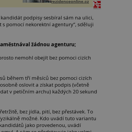
rezidenceonline.cz
í kandidát podpisy sesbíral sám na ulici,
 s pomocí nekorektní agentury“, sděluji
zaměstnával žádnou agenturu;
prosto nemohl obejít bez pomoci cizích
sů během tří měsíců bez pomoci cizích
sobně oslovit a získat podpis (včetně
dat v petičním archu) každých 20 sekund
tržitě, bez jídla, pití, bez přestávek. To
fyzikálně možné. Kdo uvádí tuto variantu
 kandidátů jako provedenou, uvádí
 omyl. A sám se představuje jako velmi,