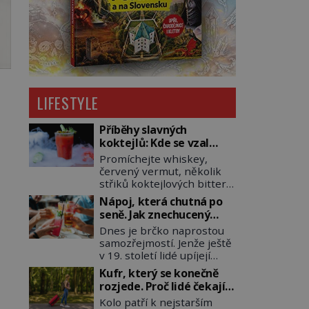
LIFESTYLE
Příběhy slavných
koktejlů: Kde se vzal
Manhattan a Bloody
Promíchejte whiskey,
Mary?
červený vermut, několik
střiků koktejlových bitters
a led, sceďte, ozdobte
Nápoj, která chutná po
koktejlovou třešinkou a
seně. Jak znechucený
tadá… Manhattan je tu! A
Američan vymyslel brčko
Dnes je brčko naprostou
pokud to má být skutečně
samozřejmostí. Jenže ještě
on, dejte si pozor, ať místo
v 19. století lidé upíjejí
klasické americké rye
limonády i koktejly dutými
whiskey či klidně
Kufr, který se konečně
stébly žita nebo žitné
bourbonu nepoužijete
rozjede. Proč lidé čekají
slámy. Fungují sice dobře,
skotskou whisku. Co se
na kolečka téměř pět
Kolo patří k nejstarším
mají ale jednu
stane? Inu, koktejl bude