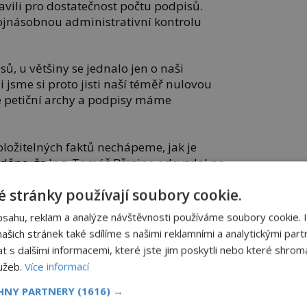
tavili pro dostatečnost počtu podpisů.
ojnásobnou administrativní kontrolu
ů, u většiny se jednalo jen o naši
 jsme si proto jisti naší téměř nulovou
é petiční archy a podpisy máme
oložitelných faktů nechápeme, jak je
děno, že Ing. Tomáš Březina odevzdal na
. Je to lživá informace.
 stránky používají soubory cookie.
se jedná o manipulaci MV ČR nebo o
bsahu, reklam a analýze návštěvnosti používáme soubory cookie. 
rmaci médií.
šich stránek také sdílíme s našimi reklamními a analytickými partn
s dalšími informacemi, které jste jim poskytli nebo které shromá
aby tzv. chybovost podpisů předaných Ing.
lužeb.
Více informací
 průměru 29 %, jak je uvedeno v
CHNY PARTNERY
(1616) →