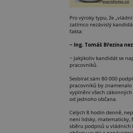
panidomu.cz
Pro výroky typu, že „vládn
zatímco nezávislý kandidát
fakta:
− Ing. Tomáš Březina ne
− Jakýkoliv kandidát se na
pracovníků.
Sesbírat sám 80 000 podpi
pracovníků by znamenalo o
vyplnění všech zákonných 
od jednoho občana.
Celých 8 hodin denně, nepře
není lidsky, matematicky, 
sběru podpisů u vládních
občany ve zlý a nenávistný