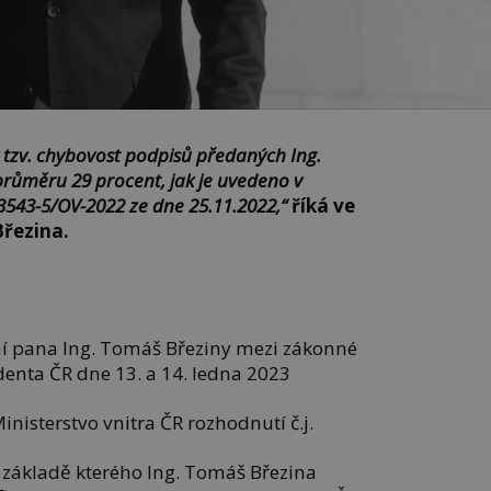
 tzv. chybovost podpisů předaných Ing.
růměru 29 procent, jak je uvedeno v
3543-5/OV-2022 ze dne 25.11.2022,“
říká ve
řezina.
ní pana Ing. Tomáš Březiny mezi zákonné
denta ČR dne 13. a 14. ledna 2023
inisterstvo vnitra ČR rozhodnutí č.j.
základě kterého Ing. Tomáš Březina