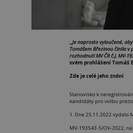
„
Je naprosto vyloučené, aby
Tomášem Březinou činila v p
rozhodnutí MV ČR č.j. MV-19
svém prohlášení Tomáš B
Zde je celé jeho znění
Stanovisko k neregistrová
kandidáty pro volbu prezi
1. Dne 25.11.2022 vydalo M
MV-193543-5/OV-2022, na 