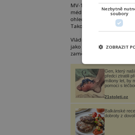
MV-193543-5/OV-2022 ze d
Nezbytně nutn
médii preferovaných kandi
soubory
ohledně jejich kandidátních
Takový rozdíl je objektiv
Vládní kandidáti využíval
jako Ing. Tomáš Březina. T
ZOBRAZIT P
zaměstnávání dobrovolník
Gen, který naši 
předci ztratili p
miliony let, by 
pomoci s léčbo
„nemoci králů“
21stoleti.cz
Balkánské rece
dobroty z dovo