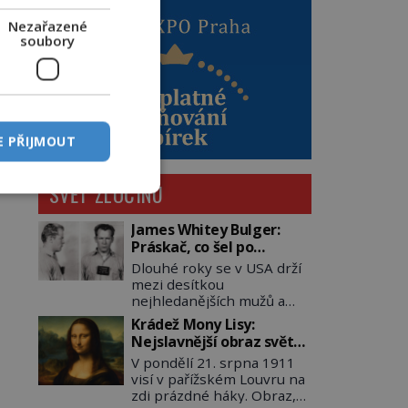
Nezařazené
soubory
E PŘIJMOUT
SVĚT ZLOČINU
James Whitey Bulger:
Práskač, co šel po
práskačích
Dlouhé roky se v USA drží
mezi desítkou
nejhledanějších mužů a
dopracuje to až na číslo
Krádež Mony Lisy:
dvě – hned po Usámovi bin
Nejslavnější obraz světa
Ládinovi (1957–2011). To je
zůstane dva roky
V pondělí 21. srpna 1911
James „Whitey“ Bulger
nezvěstný
visí v pařížském Louvru na
(1929–2018) viněný ze
zdi prázdné háky. Obraz,
spoluúčasti na 19