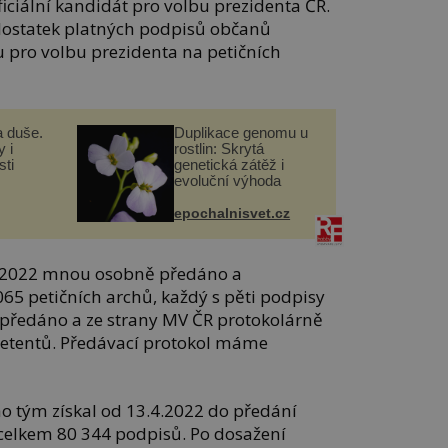
ficiální kandidát pro volbu prezidenta ČR.
ostatek platných podpisů občanů
 pro volbu prezidenta na petičních
a duše.
Duplikace genomu u
 i
rostlin: Skrytá
ti
genetická zátěž i
evoluční výhoda
epochalnisvet.cz
1.2022 mnou osobně předáno a
65 petičních archů, každý s pěti podpisy
 předáno a ze strany MV ČR protokolárně
petentů. Předávací protokol máme
ho tým získal od 13.4.2022 do předání
 celkem 80 344 podpisů. Po dosažení