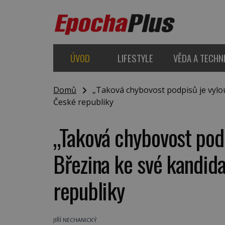
ÚVOD
LIFESTYLE
VĚDA A TECHN
Domů
„Taková chybovost podpisů je vylou
České republiky
„Taková chybovost podp
Březina ke své kandid
republiky
JIŘÍ NECHANICKÝ