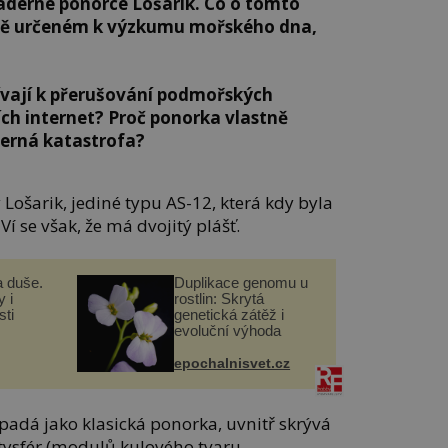
jaderné ponorce Lošarik. Co o tomto
jně určeném k výzkumu mořského dna,
ívají k přerušování podmořských
ch internet? Proč ponorka vlastně
derná katastrofa?
ošarik, jediné typu AS-12, která kdy byla
Ví se však, že má dvojitý plášť.
a duše.
Duplikace genomu u
 i
rostlin: Skrytá
ti
genetická zátěž i
evoluční výhoda
epochalnisvet.cz
padá jako klasická ponorka, uvnitř skrývá
tysfér (modulů kulového tvaru,