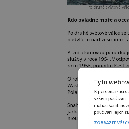
Po druhé světové válc
Kdo ovládne moře a oce
Po druhé světové válce se 
nadvládu nad vesmírem, a
První atomovou ponorku j
služby v roce 1954. V odpov
roku 1958, ponorku K-3 L
O rok později pak spustil
Tyto webové
Washington, první ponork
K personalizaci o
Polaris.
vašem používání na
Snahou obou národů pak byl
mohou kombinovat 
jaderné ponorky, ale i pon
používání jejich s
hloubek, aby byly jejich 
ZOBRAZIT VŠE