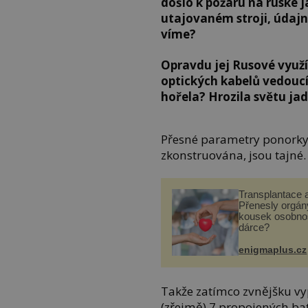
došlo k požáru na ruské 
utajovaném stroji, úda
víme?
Opravdu jej Rusové využ
optických kabelů vedoucí
hořela? Hrozila světu ja
Přesné parametry ponorky L
zkonstruována, jsou tajné. 
Transplantace 
Přenesly orgány
kousek osobnos
dárce?
enigmaplus.cz
Takže zatímco zvnějšku vy
(zřejmě) 7 propojených ba