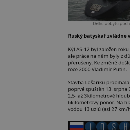
Délku pobytu pod 
Ruský batyskaf zvládne v
Kýl AS-12 byl založen roku
ale práce na něm byly z d
přerušeny. Ke změně došlo
roce 2000 Vladimír Putin.
Stavba Lošariku probíhala
poprvé spuštěn 13. srpna 
2,5- až 3kilometrové hloubk
6kilometrový ponor. Na hl
vodou 13 uzlů (asi 27 km/h