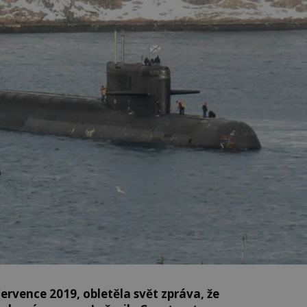
ervence 2019, obletěla svět zpráva, že