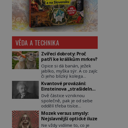
VĚDA A TECHNIKA
Zvířecí dobroty: Proč
patří ke králíkům mrkev?
Opice si dá banán, ježek
jablko, myška sýr. A co zajíc
či jeho blízký kolega
králík? Ti si samozřejmě
Kvantové provázání:
pochutnají na mrkvi! Proč
Einsteinova „strašidelná
jsou podobné představy o
akce na dálku“ dál mate i
Dvě částice vzniknou
potravě zvířat často spíš
fascinuje vědce
společně, pak je od sebe
mýty? Pokud máte doma
oddělí třeba tisíce
králíka, mrkev mu dát
kilometrů. Přesto se při
můžete. A nejspíš mu i
Mozek versus smysly:
měření chovají, jako by
bude chutnat, ovšem měl
Nejslavnější optické iluze
mezi nimi existovalo
by ji mít jen jako občasný
Ne vždy vidíme to, co je
neviditelné pouto. Albert
pamlsek. […]