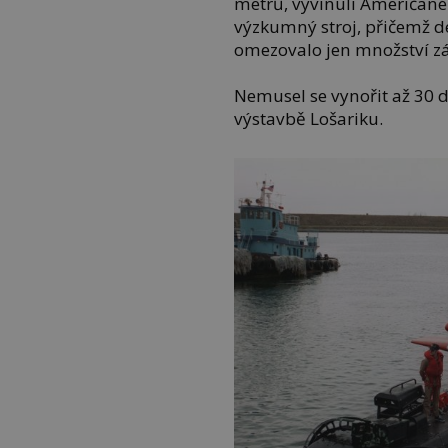
metrů, vyvinuli Američané v
výzkumný stroj, přičemž 
omezovalo jen množství zá
Nemusel se vynořit až 30 d
výstavbě Lošariku.