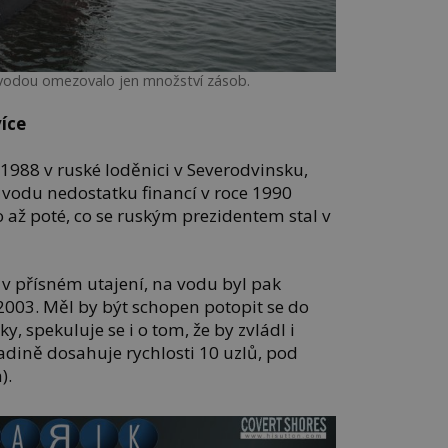
vodou omezovalo jen množství zásob.
íce
 1988 v ruské loděnici v Severodvinsku,
ůvodu nedostatku financí v roce 1990
 až poté, co se ruským prezidentem stal v
 v přísném utajení, na vodu byl pak
2003. Měl by být schopen potopit se do
y, spekuluje se i o tom, že by zvládl i
adině dosahuje rychlosti 10 uzlů, pod
).