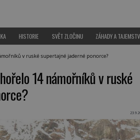
IKA
HISTORIE
SVĚT ZLOČINU
ZÁHADY A TAJEMSTV
ámořníků v ruské supertajné jaderné ponorce?
uhořelo 14 námořníků v ruské
norce?
23.9.2