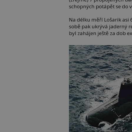
schopných potápět se do v
Na délku měří Lošarik asi 6
sobě pak ukrývá jaderný re
byl zahájen ještě za dob e