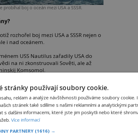
e probíhal boj o oceán mezi USA a SSSR.
ány?
totiž rozhořel boj mezi USA a SSSR nejen o
le i nad oceánem.
ménem USS Nautilus zařadily USA do
ědi na ni zkonstruovali Sověti, ale až
eninskij Komsomol.
i Američané na vodu USS George
 stránky používají soubory cookie.
u vyzbrojenou balistickými raketami
bsahu, reklam a analýze návštěvnosti používáme soubory cookie. 
šich stránek také sdílíme s našimi reklamními a analytickými partn
o vyvinout nejen stále větší a větší
s dalšími informacemi, které jste jim poskytli nebo které shromá
orky schopné potopit se do co největších
lužeb.
Více informací
podmořské operace neodhalitelné.
CHNY PARTNERY
(1616) →