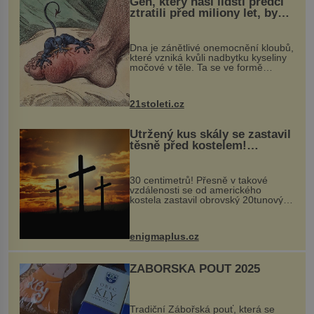
Gen, který naši lidští předci
ztratili před miliony let, by
mohl pomoci s léčbou
„nemoci králů“
Dna je zánětlivé onemocnění kloubů,
které vzniká kvůli nadbytku kyseliny
močové v těle. Ta se ve formě
krystalků ukládá v blízkosti kloubů,
nejčastěji přitom postihuje palce na
nohou, a způsobuje bole...
21stoleti.cz
Utržený kus skály se zastavil
těsně před kostelem!
Ochránila ho boží síla?
30 centimetrů! Přesně v takové
vzdálenosti se od amerického
kostela zastavil obrovský 20tunový
balvan, který se v květnu 2014
nečekaně odtrhl od nedaleké skály
při její demolici. Podle místních stojí
enigmaplus.cz
...
ZÁBOŘSKÁ POUŤ 2025
Tradiční Zábořská pouť, která se