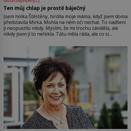
skutecnepribehy.cz
Ten můj chlap je prostě báječný
Jsem holka Štěstěny, tvrdila moje máma, když jsem doma
představila Mirka. Mohla na něm oči nechat. To nadšení
ji neopustilo nikdy. Myslím, že mi trochu záviděla, ale
nikdy jsem jí to neřekla. Tátu měla ráda, ale co si
pamatuji, tak jsme s Mirkem byli zamilovaní mnohem víc.
Jsme spolu moc rádi Tehdy byla jiná doba, když