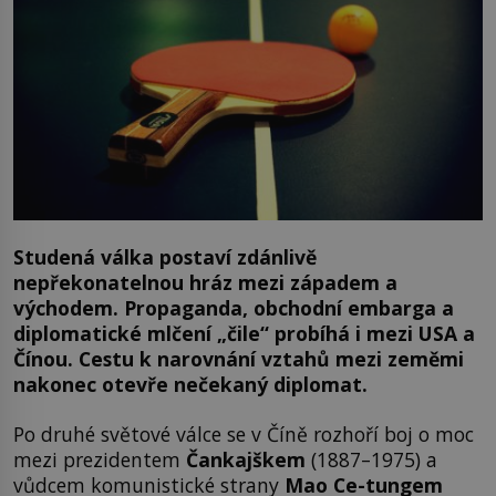
Studená válka postaví zdánlivě
nepřekonatelnou hráz mezi západem a
východem. Propaganda, obchodní embarga a
diplomatické mlčení „čile“ probíhá i mezi USA a
Čínou. Cestu k narovnání vztahů mezi zeměmi
nakonec otevře nečekaný diplomat.
Po druhé světové válce se v Číně rozhoří boj o moc
mezi prezidentem
Čankajškem
(1887–1975) a
vůdcem komunistické strany
Mao Ce-tungem