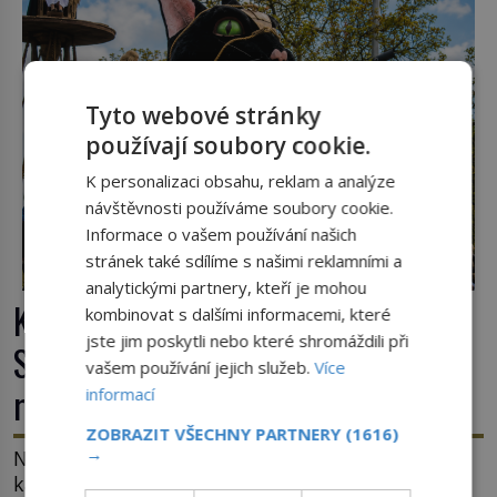
ghetto založené v roce 1555. Pokud jde o vztah
k Židům, nemá se Řím čím chlubit. […]
Tyto webové stránky
používají soubory cookie.
K personalizaci obsahu, reklam a analýze
návštěvnosti používáme soubory cookie.
Informace o vašem používání našich
stránek také sdílíme s našimi reklamními a
analytickými partnery, kteří je mohou
Kočky padající z věže v Ypres:
kombinovat s dalšími informacemi, které
jste jim poskytli nebo které shromáždili při
Středověký zvyk, který dodnes budí
vašem používání jejich služeb.
Více
rozpaky
informací
ZOBRAZIT VŠECHNY PARTNERY
(1616)
→
Na hlavním náměstí belgického města Ypres se
každé tři roky shromáždí tisíce lidí. Z věže slavné