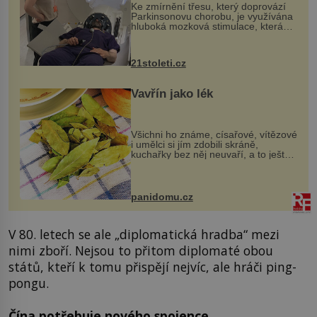
Ke zmírnění třesu, který doprovází
Parkinsonovu chorobu, je využívána
hluboká mozková stimulace, která
však vyžaduje vysoce invazivní
zákrok. Ultrazvuk zase není vhodný
k dostatečně přesnému zacílení ...
21stoleti.cz
Vavřín jako lék
Všichni ho známe, císařové, vítězové
i umělci si jím zdobili skráně,
kuchařky bez něj neuvaří, a to ještě
nevíte, že bobkový list může výrazně
zmírnit některé naše neduhy.
Obsahuje v malém množství ně...
panidomu.cz
V 80. letech se ale „diplomatická hradba“ mezi
nimi zboří. Nejsou to přitom diplomaté obou
států, kteří k tomu přispějí nejvíc, ale hráči ping-
pongu.
Čína potřebuje nového spojence