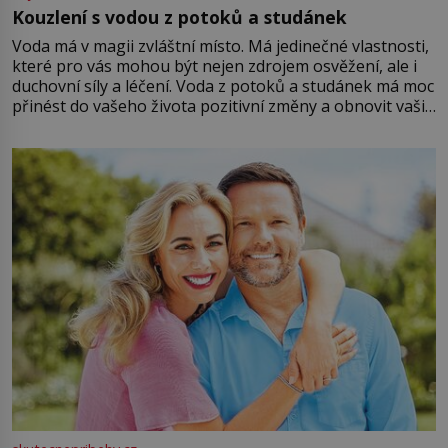
Kouzlení s vodou z potoků a studánek
Voda má v magii zvláštní místo. Má jedinečné vlastnosti,
které pro vás mohou být nejen zdrojem osvěžení, ale i
duchovní síly a léčení. Voda z potoků a studánek má moc
přinést do vašeho života pozitivní změny a obnovit vaši
energii. Využitím těchto přírodních zdrojů v magii
můžete obohatit své rituály a přinést do svého života
větší harmonii a klid. Je důležité