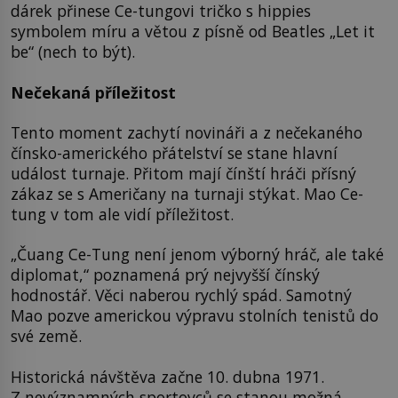
dárek přinese Ce-tungovi tričko s hippies
symbolem míru a větou z písně od Beatles „Let it
be“ (nech to být).
Nečekaná příležitost
Tento moment zachytí novináři a z nečekaného
čínsko-amerického přátelství se stane hlavní
událost turnaje. Přitom mají čínští hráči přísný
zákaz se s Američany na turnaji stýkat. Mao Ce-
tung v tom ale vidí příležitost.
„Čuang Ce-Tung není jenom výborný hráč, ale také
diplomat,“ poznamená prý nejvyšší čínský
hodnostář. Věci naberou rychlý spád. Samotný
Mao pozve americkou výpravu stolních tenistů do
své země.
Historická návštěva začne 10. dubna 1971.
Z nevýznamných sportovců se stanou možná