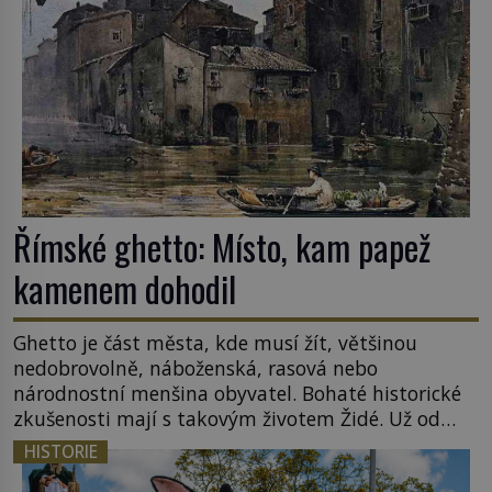
tamní zednářské lóže. Nebyl v této oblasti žádným
nováčkem, protože do zednářské […]
Římské ghetto: Místo, kam papež
kamenem dohodil
Ghetto je část města, kde musí žít, většinou
nedobrovolně, náboženská, rasová nebo
národnostní menšina obyvatel. Bohaté historické
zkušenosti mají s takovým životem Židé. Už od
středověku jsou totiž v každou chvíli nuceni v
HISTORIE
nějakém žít. Mezi ty nejslavnější patří i římské