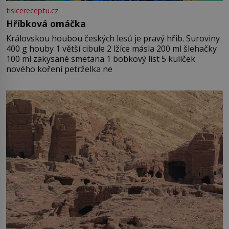
tisicereceptu.cz
Hříbková omáčka
Královskou houbou českých lesů je pravý hřib. Suroviny
400 g houby 1 větší cibule 2 lžíce másla 200 ml šlehačky
100 ml zakysané smetana 1 bobkový list 5 kuliček
nového koření petrželka ne