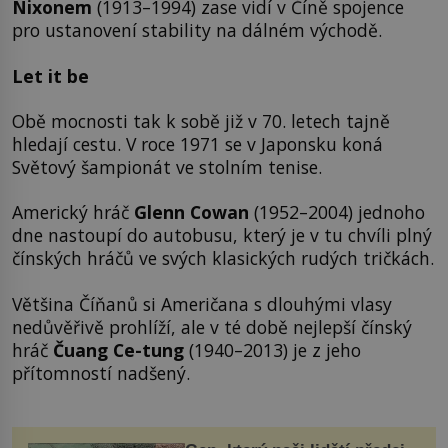
Nixonem
(1913–1994) zase vidí v Číně spojence
pro ustanovení stability na dálném východě.
Let it be
Obě mocnosti tak k sobě již v 70. letech tajně
hledají cestu. V roce 1971 se v Japonsku koná
Světový šampionát ve stolním tenise.
Americký hráč
Glenn Cowan
(1952–2004) jednoho
dne nastoupí do autobusu, který je v tu chvíli plný
čínských hráčů ve svých klasických rudých tričkách.
Většina Číňanů si Američana s dlouhými vlasy
nedůvěřivě prohlíží, ale v té době nejlepší čínský
hráč
Čuang Ce-tung
(1940–2013) je z jeho
přítomností nadšený.