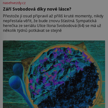
nasehvezdy.cz
Září Svobodová díky nové lásce?
Přestože jí osud připravil až příliš kruté momenty, nikdy
nepřestala věřit, že bude znovu šťastná. Sympatická
herečka ze seriálu Ulice Ilona Svobodová (64) se má už
několik týdnů potkávat se stejně