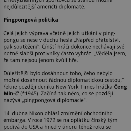
nejdůležitější američtí diplomaté.
Pingpongová politika
Celá jejich výprava včetně jejich utkání v ping-
pongu se nese v duchu hesla „Napřed přátelství,
pak soutěžení“. Čínští hráči dokonce nechávají své
notně slabší protivníky často vyhrát. „Věděla jsem,
že tam nejsou jenom kvůli hře.
Důležitější bylo dosáhnout toho, čeho nebylo
možné dosáhnout řádnou diplomatickou cestou,“
řekne později deníku New York Times hráčka
Čeng
Min-č‘
(*1945). Začíná tak něco, co se později
nazývá „pingpongová diplomacie“.
14. dubna Nixon ohlásí zmírnění obchodního
embarga. V roce 1972 se na oplátku čínský tým
podívá do USA a hned v únoru téhož roku se