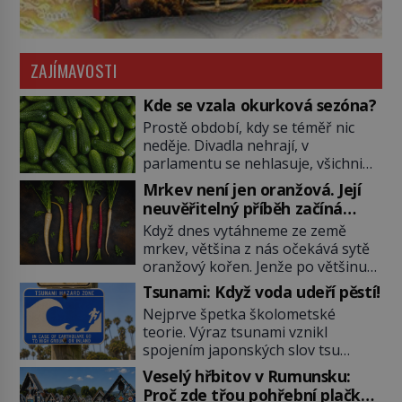
ZAJÍMAVOSTI
Kde se vzala okurková sezóna?
Prostě období, kdy se téměř nic
neděje. Divadla nehrají, v
parlamentu se nehlasuje, všichni
jsou na dovolené a média tak
Mrkev není jen oranžová. Její
nemají o čem mluvit a psát. A
neuvěřitelný příběh začíná
vymýšlejí si proto témata, které
fialovou barvou
Když dnes vytáhneme ze země
nikoho nezajímají. Proč je však ona
mrkev, většina z nás očekává sytě
letní doba spojovaná zrovna s
oranžový kořen. Jenže po většinu
okurkami? Okurkovou sezónu
své historie je mrkev všechno
známe už od poloviny 19. století,
Tsunami: Když voda udeří pěstí!
možné, jen ne oranžová. Je fialová,
ovšem jako Češi […]
Nejprve špetka školometské
žlutá, bílá, někdy dokonce téměř
teorie. Výraz tsunami vznikl
černá. Až díky stovkám let
spojením japonských slov tsu
pečlivého šlechtění se z ní stává
(přístav) a nami (vlna). Jedná se o
zelenina, bez které si českou
Veselý hřbitov v Rumunsku:
dlouhou vlnu, která je na volném
zahradu ani nedokážeme
Proč zde třou pohřební plačky