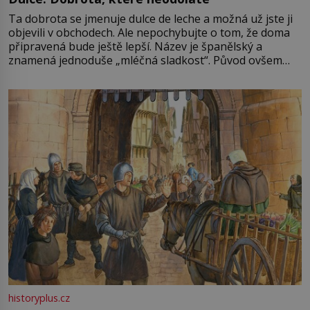
Ta dobrota se jmenuje dulce de leche a možná už jste ji
objevili v obchodech. Ale nepochybujte o tom, že doma
připravená bude ještě lepší. Název je španělský a
znamená jednoduše „mléčná sladkost“. Původ ovšem
není úplně jednoznačný, o autorství této receptury se
pře hned několik latinskoamerických zemí a k tomu
Francie, kde se traduje,
historyplus.cz