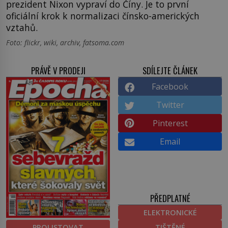
prezident Nixon vypraví do Číny. Je to první
oficiální krok k normalizaci čínsko-amerických
vztahů.
Foto: flickr, wiki, archiv, fatsoma.com
PRÁVĚ V PRODEJI
SDÍLEJTE ČLÁNEK
Facebook
Twitter
Pinterest
Email
PŘEDPLATNÉ
ELEKTRONICKÉ
PROLISTOVAT
TIŠTĚNÉ