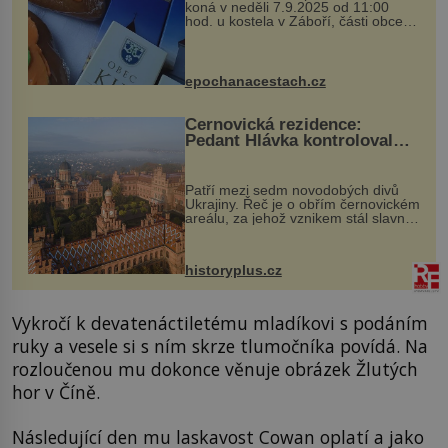
koná v neděli 7.9.2025 od 11:00
hod. u kostela v Záboří, části obce
Kly u Mělníka. V programu naleznete
komentovanou prohlídku kostela,
dobovou hudbu, řemesla, atrakce...
epochanacestach.cz
Černovická rezidence:
Pedant Hlávka kontroloval
každou cihlu
Patří mezi sedm novodobých divů
Ukrajiny. Řeč je o obřím černovickém
areálu, za jehož vznikem stál slavný
český architekt Josef Hlávka. Ten si
na něm dal mimořádně záležet. Jeho
stavební plány by při ...
historyplus.cz
Vykročí k devatenáctiletému mladíkovi s podáním
ruky a vesele si s ním skrze tlumočníka povídá. Na
rozloučenou mu dokonce věnuje obrázek Žlutých
hor v Číně.
Následující den mu laskavost Cowan oplatí a jako