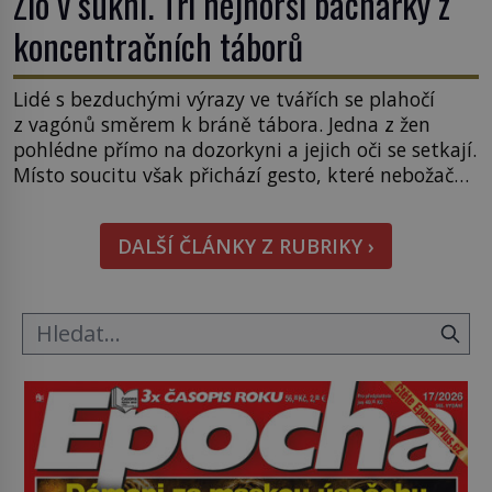
Zlo v sukni. Tři nejhorší bachařky z
koncentračních táborů
Lidé s bezduchými výrazy ve tvářích se plahočí
z vagónů směrem k bráně tábora. Jedna z žen
pohlédne přímo na dozorkyni a jejich oči se setkají.
Místo soucitu však přichází gesto, které nebožačku
posílá rovnou do plynové komory. Jména jako
Rudolf Höss (1901–1947), Josef Mengele (1911–
DALŠÍ ČLÁNKY Z RUBRIKY ›
1979) či Heinrich Himmler (1900–1945) zná každý,
o koho se historie jen otřela. Jenže […]