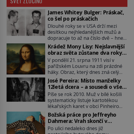
SVĚT ZLOČINU
James Whitey Bulger: Práskač,
co šel po práskačích
Dlouhé roky se v USA drží mezi
desítkou nejhledanějších mužů a
dopracuje to až na číslo dvě – hned
po Usámovi bin Ládinovi (1957–
Krádež Mony Lisy: Nejslavnější
2011). To je James „Whitey“ Bulger
obraz světa zůstane dva roky
(1929–2018) viněný ze spoluúčasti
nezvěstný
V pondělí 21. srpna 1911 visí v
na 19 vraždách, vydírání a lichvy. A
pařížském Louvru na zdi prázdné
samozřejmě, krom toho je ještě
háky. Obraz, který dnes zná celý
drogový dealer, který neváhá
svět, je pryč. Zpočátku si nikdo
odstranit z cesty všechny práskače,
José Pereira: Místo manželky
nemyslí, že jde o krádež.
zatímco […]
12letá dcera – a sousedi o všem
Zaměstnanci jsou přesvědčeni, že
vědí!
Píše se rok 2010. Muž v bílé košili
Mona Lisa je jen v restaurátorské
systematicky listuje kartotékou
dílně nebo u fotografa. Když se
lékařských karet v obci Pinheiro
ukáže pravda, propukne jeden z
ležící asi 20 kilometrů od farmy s
největších honů na zloděje v […]
Božská práce pro Jeffreyho
podivínským majitelem. Něco tu
Dahmera: Vrah skončí v
nesedí. Ledaže… Ledaže by ta
tratolišti krve ve vězeňských
Po ulici nedaleko dnes již
mladá dívka z farmy byla ne
umývárnách