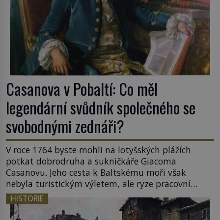
Casanova v Pobaltí: Co měl
legendární svůdník společného se
svobodnými zednáři?
V roce 1764 byste mohli na lotyšských plážích
potkat dobrodruha a sukničkáře Giacoma
Casanovu. Jeho cesta k Baltskému moři však
nebyla turistickým výletem, ale ryze pracovní
cestou se zištnými úmysly. Jaký cíl Casanova
HISTORIE
sledoval, když se například procházel uličkami
lotyšské Rigy? Casanova v Pobaltí kontaktoval