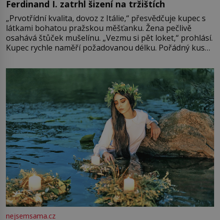
Ferdinand I. zatrhl šizení na tržištích
„Prvotřídní kvalita, dovoz z Itálie,“ přesvědčuje kupec s
látkami bohatou pražskou měšťanku. Žena pečlivě
osahává štůček mušelínu. „Vezmu si pět loket,“ prohlásí.
Kupec rychle naměří požadovanou délku. Pořádný kus
mu přitom zůstane za prsty… „Na šaty ho bude málo,
milostpaní. Stačí jenom na sukni,“ zhodnotí švadlena
množství růžového mušelínu. „Ošidili vás, podívejte.“
Vezme do ruky dřevěnou
nejsemsama.cz