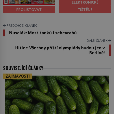
ELEKTRONICKÉ
PROLISTOVAT
TIŠTĚNÉ
PŘEDCHOZÍ ČLÁNEK
Nuselák: Most tanků i sebevrahů
DALŠÍ ČLÁNEK
Hitler: Všechny příští olympiády budou jen v
Berlíně!
SOUVISEJÍCÍ ČLÁNKY
ZAJÍMAVOSTI