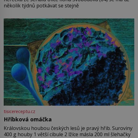
několik týdnů potkávat se stejně
tisicereceptu.cz
Hříbková omáčka
Královskou houbou českých lesů je pravý hřib. Suroviny
400 g houby 1 větší cibule 2 lžíce másla 200 ml šlehačky