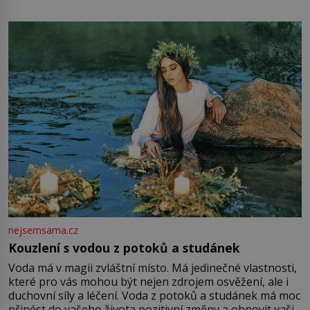
mu přitom zůstane za prsty… „Na šaty ho bude málo,
milostpaní. Stačí jenom na sukni,“ zhodnotí švadlena
množství růžového mušelínu. „Ošidili vás, podívejte.“
Vezme do ruky dřevěnou
nejsemsama.cz
Kouzlení s vodou z potoků a studánek
Voda má v magii zvláštní místo. Má jedinečné vlastnosti,
které pro vás mohou být nejen zdrojem osvěžení, ale i
duchovní síly a léčení. Voda z potoků a studánek má moc
přinést do vašeho života pozitivní změny a obnovit vaši