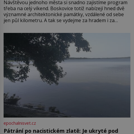
Návštěvou jednoho města si snadno zajistíme program
třeba na celý víkend. Boskovice totiž nabízejí hned dvě
významné architektonické památky, vzdálené od sebe
jen půl kilometru. A tak se vydejme za hradem i za
zámkem do krásné jihomoravské krajiny. Trhová osada
Boskovice na okraji Drahanské vrchoviny vznikla někdy
ve13. století, a už v roce 1313 kronikáři zaznamenali
epochalnisvet.cz
Pátrání po nacistickém zlatě: Je ukryté pod