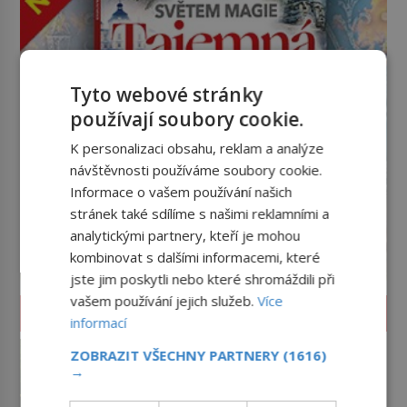
Tyto webové stránky
používají soubory cookie.
K personalizaci obsahu, reklam a analýze
návštěvnosti používáme soubory cookie.
Informace o vašem používání našich
stránek také sdílíme s našimi reklamními a
analytickými partnery, kteří je mohou
kombinovat s dalšími informacemi, které
jste jim poskytli nebo které shromáždili při
vašem používání jejich služeb.
Více
ZAJÍMAVOSTI
informací
Jak poznat čistou vodu ke
ZOBRAZIT VŠECHNY PARTNERY
(1616)
koupání? Strčte hlavu pod
→
hladinu!
Léto je časem koupání v přírodě.