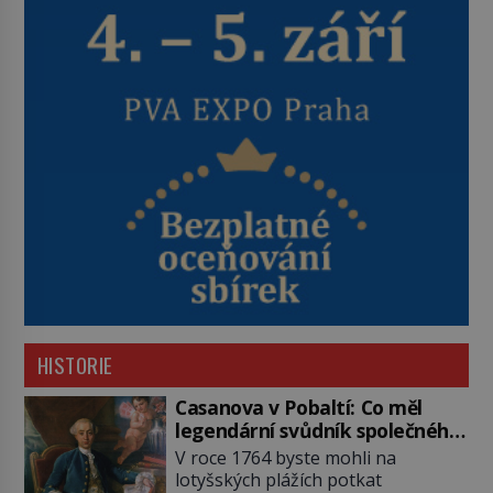
HISTORIE
Casanova v Pobaltí: Co měl
legendární svůdník společného
se svobodnými zednáři?
V roce 1764 byste mohli na
lotyšských plážích potkat