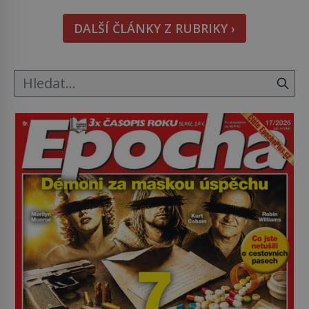
pohledu na výši vyměřené podpory
DALŠÍ ČLÁNKY Z RUBRIKY ›
v nezaměstnanosti. Kam vás pozveme? Unikátní
hřbitov, který si vysloužil název „Veselý“, najdeme
v rumunské vesnici Sapanta, nedaleko hranic […]