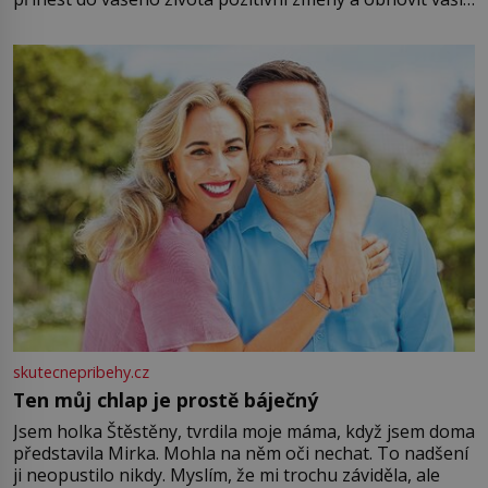
energii. Využitím těchto přírodních zdrojů v magii
můžete obohatit své rituály a přinést do svého života
větší harmonii a klid. Je důležité
skutecnepribehy.cz
Ten můj chlap je prostě báječný
Jsem holka Štěstěny, tvrdila moje máma, když jsem doma
představila Mirka. Mohla na něm oči nechat. To nadšení
ji neopustilo nikdy. Myslím, že mi trochu záviděla, ale