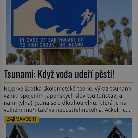
[…]
Tsunami: Když voda udeří pěstí!
Nejprve špetka školometské teorie. Výraz tsunami
vznikl spojením japonských slov tsu (přístav) a
nami (vlna). Jedná se o dlouhou vlnu, která je na
volném moři takřka nepostřehnutelná. Ačkoli je
vlnová délka tsunami i 300 kilometrů, výška vlny
ZAJÍMAVOSTI
na volném moři je maximálně 1,5 metru. Máme se
podobné obří vlny obávat i v Evropě? Vznik
tsunami si […]