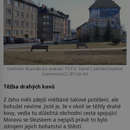
Centrum Bruntálu po asanaci. FOTO: Kamil Czaiński/Creative
Commons/CC BY-SA 4.0
Těžba drahých kovů
Z čeho měli zdejší měšťané takové potěšení, ale
bohužel nevíme. Jisté je, že v okolí se těžily drahé
kovy, vedla tu důležitá obchodní cesta spojující
Moravu se Slezskem a nejspíš právě to bylo
zdrojem jejich bohatství a štěstí.