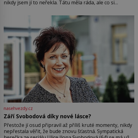
nikdy jsem jí to neřekla. Tátu měla ráda, ale co si
pamatuji, tak jsme s Mirkem byli zamilovaní mnohem víc.
Jsme spolu moc rádi Tehdy byla jiná doba, když
nasehvezdy.cz
Září Svobodová díky nové lásce?
Přestože jí osud připravil až příliš kruté momenty, nikdy
nepřestala věřit, že bude znovu šťastná. Sympatická
herečka ze seriálu Ulice Ilona Svobodová (64) se má už