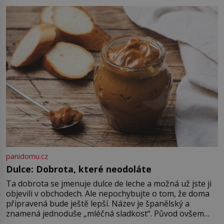
plynové komory. Jména jako Rudolf
Höss (1901–1947), Josef Mengele
(1911–1979) či Heinrich Himmler
(1900–1945) zná každý, o koho se
historie jen otřela. Jenže […]
panidomu.cz
Dulce: Dobrota, které neodoláte
Ta dobrota se jmenuje dulce de leche a možná už jste ji
objevili v obchodech. Ale nepochybujte o tom, že doma
připravená bude ještě lepší. Název je španělský a
znamená jednoduše „mléčná sladkost“. Původ ovšem
není úplně jednoznačný, o autorství této receptury se