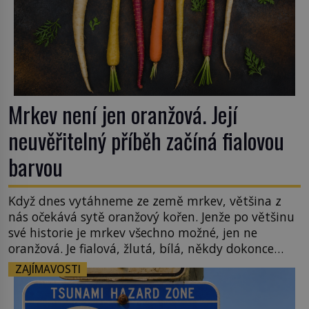
Mrkev není jen oranžová. Její
neuvěřitelný příběh začíná fialovou
barvou
Když dnes vytáhneme ze země mrkev, většina z
nás očekává sytě oranžový kořen. Jenže po většinu
své historie je mrkev všechno možné, jen ne
oranžová. Je fialová, žlutá, bílá, někdy dokonce
téměř černá. Až díky stovkám let pečlivého
ZAJÍMAVOSTI
šlechtění se z ní stává zelenina, bez které si českou
zahradu ani nedokážeme představit. Její příběh je