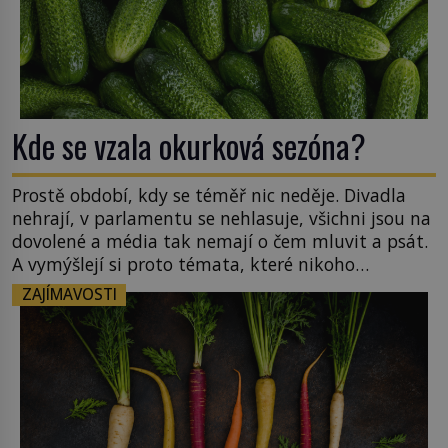
Kde se vzala okurková sezóna?
Prostě období, kdy se téměř nic neděje. Divadla
nehrají, v parlamentu se nehlasuje, všichni jsou na
dovolené a média tak nemají o čem mluvit a psát.
A vymýšlejí si proto témata, které nikoho
nezajímají. Proč je však ona letní doba spojovaná
ZAJÍMAVOSTI
zrovna s okurkami? Okurkovou sezónu známe už
od poloviny 19. století, ovšem jako Češi […]