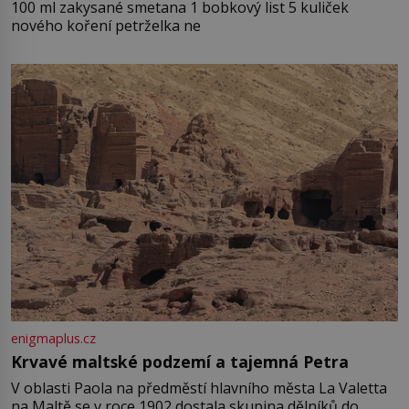
100 ml zakysané smetana 1 bobkový list 5 kuliček
nového koření petrželka ne
enigmaplus.cz
Krvavé maltské podzemí a tajemná Petra
V oblasti Paola na předměstí hlavního města La Valetta
na Maltě se v roce 1902 dostala skupina dělníků do