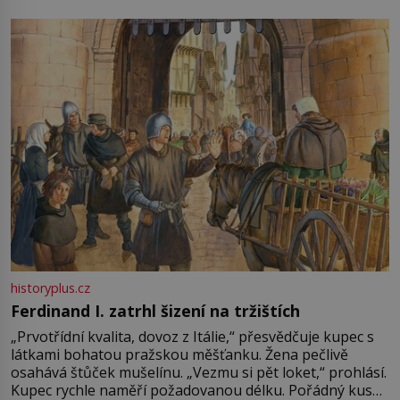
pře hned několik latinskoamerických zemí a k tomu
Francie, kde se traduje,
historyplus.cz
Ferdinand I. zatrhl šizení na tržištích
„Prvotřídní kvalita, dovoz z Itálie,“ přesvědčuje kupec s
látkami bohatou pražskou měšťanku. Žena pečlivě
osahává štůček mušelínu. „Vezmu si pět loket,“ prohlásí.
Kupec rychle naměří požadovanou délku. Pořádný kus