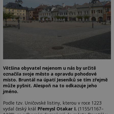
Většina obyvatel nejenom u nás by určitě
označila svoje město a opravdu pohodové
místo. Bruntál na úpatí Jeseníků se tím zřejmě
může pyšnit. Alespoň na to odkazuje jeho
jméno.
Podle tzv. Uničovské listiny, kterou v roce 1223
vydal český král
Přemysl Otakar I.
(1155/1167–