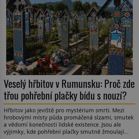
Veselý hřbitov v Rumunsku: Proč zde
třou pohřební plačky bídu s nouzí?
Hřbitov jako jeviště pro mystérium smrti. Mezi
hrobovými místy půda promáčená slzami, smutek
a vědomí konečnosti lidské existence. Jsou ale
výjimky, kde pohřební plačky smutně žmoulají
kapesníky nikoli při smutečním obřadu, ale při