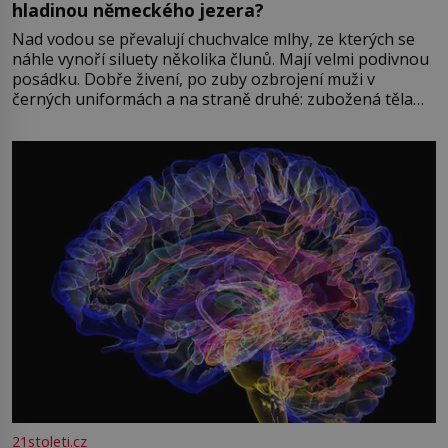
hladinou německého jezera?
Nad vodou se převalují chuchvalce mlhy, ze kterých se
náhle vynoří siluety několika člunů. Mají velmi podivnou
posádku. Dobře živení, po zuby ozbrojení muži v
černých uniformách a na straně druhé: zubožená těla
oblečená v chatrných vězeňských hadrech. Co tato
přízračná scéna znamená? Je jaro roku 1945, druhá
světová válka se chýlí ke konci. Jezero Stolpsee
21stoleti.cz