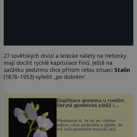
27 sovětských divizí a letecké nálety na Helsinky
mají docílit rychlé kapitulace Finů. Ještě na
začátku podzimu chce přitom celou situaci
Stalin
(1878–1953) vyřešit „po dobrém“.
Duplikace genomu u rostlin:
Skrytá genetická zátěž i
evoluční výhoda
Představte si, že by se rostlina
jednou ráno probudila a zjistila, že
má svůj genetický manuál celý
dvakrát. Přesně to se občas v