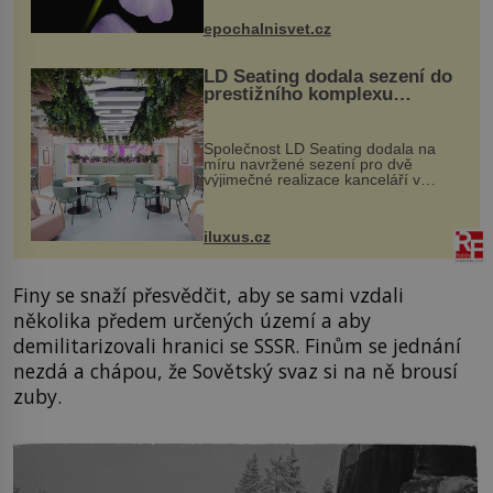
přírodě stane – a podle nového
výzkumu to může být pro druhy
epochalnisvet.cz
vstupenka...
LD Seating dodala sezení do
prestižního komplexu
MediaCityUK v Salfordu
Společnost LD Seating dodala na
míru navržené sezení pro dvě
výjimečné realizace kanceláří v
areálu MediaCityUK v anglickém
Salfordu – konkrétně do budov Blue
Tower a Orange Tower. Komplex
iluxus.cz
budov Media...
Finy se snaží přesvědčit, aby se sami vzdali
několika předem určených území a aby
demilitarizovali hranici se SSSR. Finům se jednání
nezdá a chápou, že Sovětský svaz si na ně brousí
zuby.