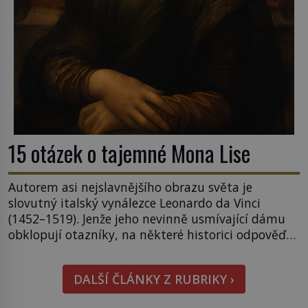
15 otázek o tajemné Mona Lise
Autorem asi nejslavnějšího obrazu světa je
slovutný italský vynálezce Leonardo da Vinci
(1452–1519). Jenže jeho nevinně usmívající dámu
obklopují otazníky, na některé historici odpověď
objeví, jiné zůstanou nezodpovězené. Kam si ji
pověsil Napoleon? Samotný císař Napoleon
DALŠÍ ČLÁNKY Z RUBRIKY ›
Bonaparte (1769–1821) má pro malbu slabost, a
tak si ji ještě jako první konzul přemístí do své