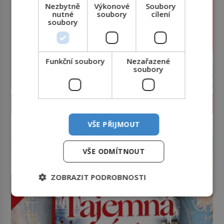
Nezbytně
Výkonové
Soubory
nutné
soubory
cílení
soubory
Funkční soubory
Nezařazené
soubory
PROLISTOVAT ČASOPIS
VŠE PŘIJMOUT
reklama
VŠE ODMÍTNOUT
ZOBRAZIT PODROBNOSTI