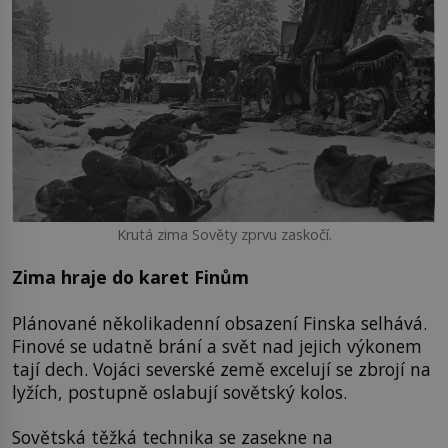
Krutá zima Sověty zprvu zaskočí.
Zima hraje do karet Finům
Plánované několikadenní obsazení Finska selhává.
Finové se udatně brání a svět nad jejich výkonem
tají dech. Vojáci severské země excelují se zbrojí na
lyžích, postupně oslabují sovětský kolos.
Sovětská těžká technika se zasekne na