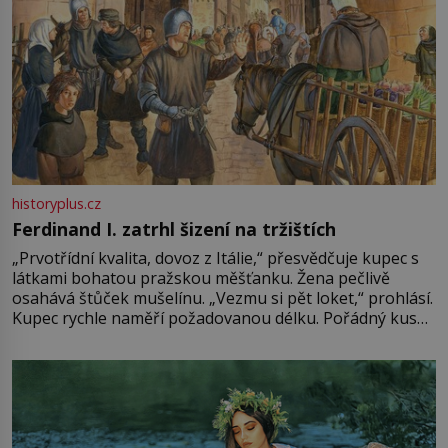
historyplus.cz
Ferdinand I. zatrhl šizení na tržištích
„Prvotřídní kvalita, dovoz z Itálie,“ přesvědčuje kupec s
látkami bohatou pražskou měšťanku. Žena pečlivě
osahává štůček mušelínu. „Vezmu si pět loket,“ prohlásí.
Kupec rychle naměří požadovanou délku. Pořádný kus
mu přitom zůstane za prsty… „Na šaty ho bude málo,
milostpaní. Stačí jenom na sukni,“ zhodnotí švadlena
množství růžového mušelínu. „Ošidili vás, podívejte.“
Vezme do ruky dřevěnou