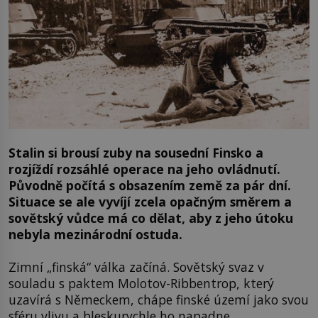
Stalin si brousí zuby na sousední Finsko a
rozjíždí rozsáhlé operace na jeho ovládnutí.
Původně počítá s obsazením země za pár dní.
Situace se ale vyvíjí zcela opačným směrem a
sovětský vůdce má co dělat, aby z jeho útoku
nebyla mezinárodní ostuda.
Zimní „finská“ válka začíná. Sovětský svaz v
souladu s paktem Molotov-Ribbentrop, který
uzavírá s Německem, chápe finské území jako svou
sféru vlivu a bleskurychle ho napadne.