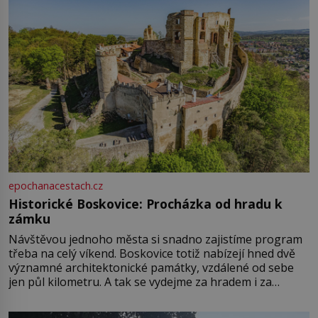
epochanacestach.cz
Historické Boskovice: Procházka od hradu k
zámku
Návštěvou jednoho města si snadno zajistíme program
třeba na celý víkend. Boskovice totiž nabízejí hned dvě
významné architektonické památky, vzdálené od sebe
jen půl kilometru. A tak se vydejme za hradem i za
zámkem do krásné jihomoravské krajiny. Trhová osada
Boskovice na okraji Drahanské vrchoviny vznikla někdy