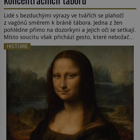
Lidé s bezduchými výrazy ve tvářích se plahočí
z vagónů směrem k bráně tábora. Jedna z žen
pohlédne přímo na dozorkyni a jejich oči se setkají.
Místo soucitu však přichází gesto, které nebožačku
posílá rovnou do plynové komory. Jména jako
HISTORIE
Rudolf Höss (1901–1947), Josef Mengele (1911–
1979) či Heinrich Himmler (1900–1945) zná každý,
o koho se historie jen otřela. Jenže […]