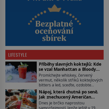
LIFESTYLE
Příběhy slavných koktejlů: Kde
se vzal Manhattan a Bloody
Mary?
Promíchejte whiskey, červený
vermut, několik střiků koktejlových
bitters a led, sceďte, ozdobte
koktejlovou třešinkou a tadá…
Nápoj, která chutná po seně.
Manhattan je tu! A pokud to má být
Jak znechucený Američan
skutečně on, dejte si pozor, ať
vymyslel brčko
Dnes je brčko naprostou
místo klasické americké rye
samozřejmostí. Jenže ještě v 19.