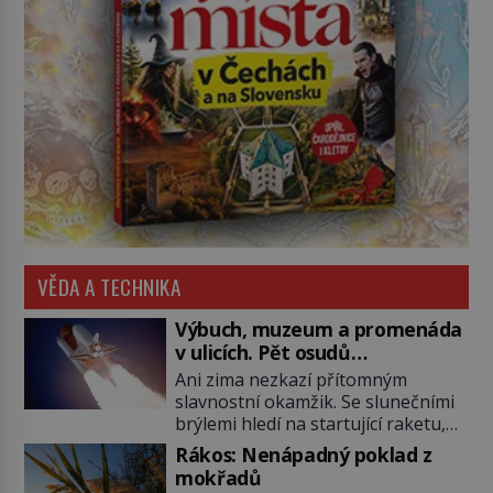
VĚDA A TECHNIKA
Výbuch, muzeum a promenáda
v ulicích. Pět osudů
nejslavnějších raketoplánů
Ani zima nezkazí přítomným
slavnostní okamžik. Se slunečními
brýlemi hledí na startující raketu,
která má do vesmíru vynést kromě
Rákos: Nenápadný poklad z
posádky také obyčejnou učitelku.
mokřadů
Po několika sekundách všem