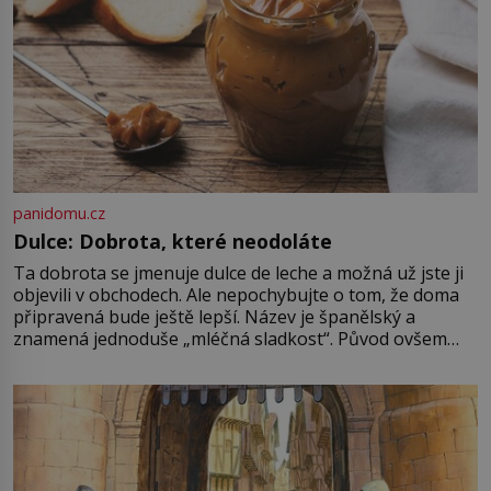
panidomu.cz
Dulce: Dobrota, které neodoláte
Ta dobrota se jmenuje dulce de leche a možná už jste ji
objevili v obchodech. Ale nepochybujte o tom, že doma
připravená bude ještě lepší. Název je španělský a
znamená jednoduše „mléčná sladkost“. Původ ovšem
není úplně jednoznačný, o autorství této receptury se
pře hned několik latinskoamerických zemí a k tomu
Francie, kde se traduje,