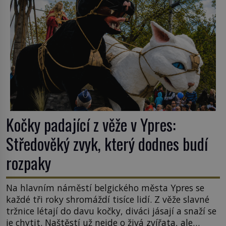
Kočky padající z věže v Ypres:
Středověký zvyk, který dodnes budí
rozpaky
Na hlavním náměstí belgického města Ypres se
každé tři roky shromáždí tisíce lidí. Z věže slavné
tržnice létají do davu kočky, diváci jásají a snaží se
je chytit. Naštěstí už nejde o živá zvířata, ale