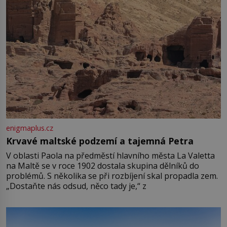
enigmaplus.cz
Krvavé maltské podzemí a tajemná Petra
V oblasti Paola na předměstí hlavního města La Valetta
na Maltě se v roce 1902 dostala skupina dělníků do
problémů. S několika se při rozbíjení skal propadla zem.
„Dostaňte nás odsud, něco tady je,“ z