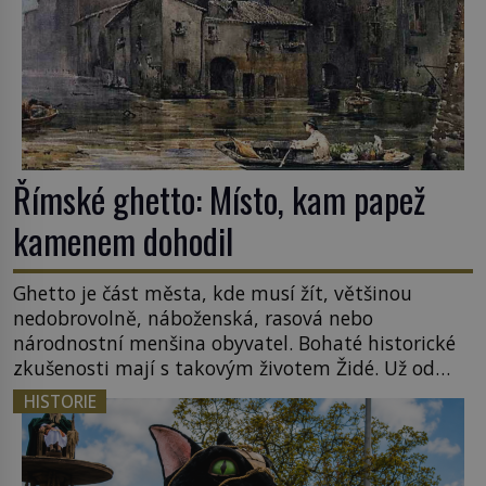
Římské ghetto: Místo, kam papež
kamenem dohodil
Ghetto je část města, kde musí žít, většinou
nedobrovolně, náboženská, rasová nebo
národnostní menšina obyvatel. Bohaté historické
zkušenosti mají s takovým životem Židé. Už od
středověku jsou totiž v každou chvíli nuceni v
HISTORIE
nějakém žít. Mezi ty nejslavnější patří i římské
ghetto založené v roce 1555. Pokud jde o vztah
k Židům, nemá se Řím čím chlubit. […]