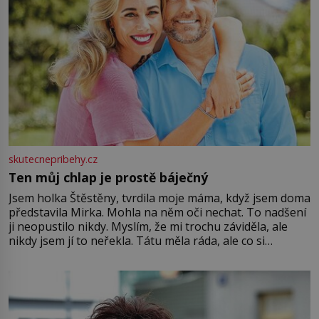
skutecnepribehy.cz
Ten můj chlap je prostě báječný
Jsem holka Štěstěny, tvrdila moje máma, když jsem doma
představila Mirka. Mohla na něm oči nechat. To nadšení
ji neopustilo nikdy. Myslím, že mi trochu záviděla, ale
nikdy jsem jí to neřekla. Tátu měla ráda, ale co si
pamatuji, tak jsme s Mirkem byli zamilovaní mnohem víc.
Jsme spolu moc rádi Tehdy byla jiná doba, když