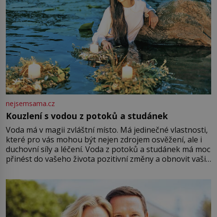
nejsemsama.cz
Kouzlení s vodou z potoků a studánek
Voda má v magii zvláštní místo. Má jedinečné vlastnosti,
které pro vás mohou být nejen zdrojem osvěžení, ale i
duchovní síly a léčení. Voda z potoků a studánek má moc
přinést do vašeho života pozitivní změny a obnovit vaši
energii. Využitím těchto přírodních zdrojů v magii
můžete obohatit své rituály a přinést do svého života
větší harmonii a klid. Je důležité