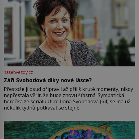
nasehvezdy.cz
Září Svobodová díky nové lásce?
Přestože jí osud připravil až příliš kruté momenty, nikdy
nepřestala věřit, že bude znovu šťastná. Sympatická
herečka ze seriálu Ulice Ilona Svobodová (64) se má už
několik týdnů potkávat se stejně