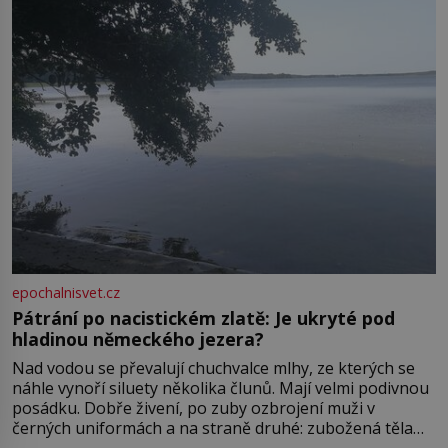
ve13. století, a už v roce 1313 kronikáři zaznamenali
epochalnisvet.cz
Pátrání po nacistickém zlatě: Je ukryté pod
hladinou německého jezera?
Nad vodou se převalují chuchvalce mlhy, ze kterých se
náhle vynoří siluety několika člunů. Mají velmi podivnou
posádku. Dobře živení, po zuby ozbrojení muži v
černých uniformách a na straně druhé: zubožená těla