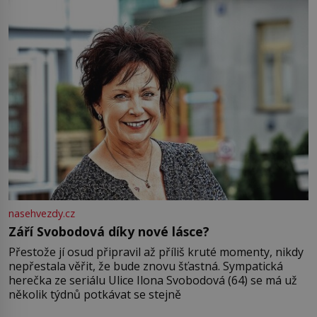
nasehvezdy.cz
Září Svobodová díky nové lásce?
Přestože jí osud připravil až příliš kruté momenty, nikdy
nepřestala věřit, že bude znovu šťastná. Sympatická
herečka ze seriálu Ulice Ilona Svobodová (64) se má už
několik týdnů potkávat se stejně