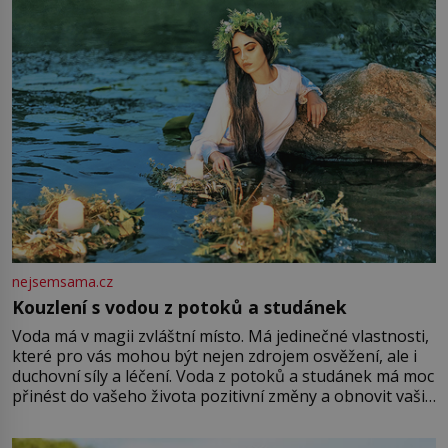
Vezme do ruky dřevěnou
nejsemsama.cz
Kouzlení s vodou z potoků a studánek
Voda má v magii zvláštní místo. Má jedinečné vlastnosti,
které pro vás mohou být nejen zdrojem osvěžení, ale i
duchovní síly a léčení. Voda z potoků a studánek má moc
přinést do vašeho života pozitivní změny a obnovit vaši
energii. Využitím těchto přírodních zdrojů v magii
můžete obohatit své rituály a přinést do svého života