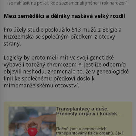
se nahlásit na policii, kde zaznamenali jménoi i rok narození.
Mezi zemědělci a dělníky nastává velký rozdíl
Pro účely studie posloužilo 513 mužů z Belgie a
Nizozemska se společným předkem z otcovy
strany.
Logicky by proto měli mít ve svojí genetické
výbavě i totožný chromozom Y. Jestliže odborníci
objevili neshodu, znamenalo to, že v genealogické
linii ke společnému předkovi došlo k
mimomanželskému otcovství.
Transplantace a duše.
Přenesly orgány i kousek
osobnosti dárce?
Ročně jsou v nemocnicích
transplantovány tisíce orgánů. Je-li