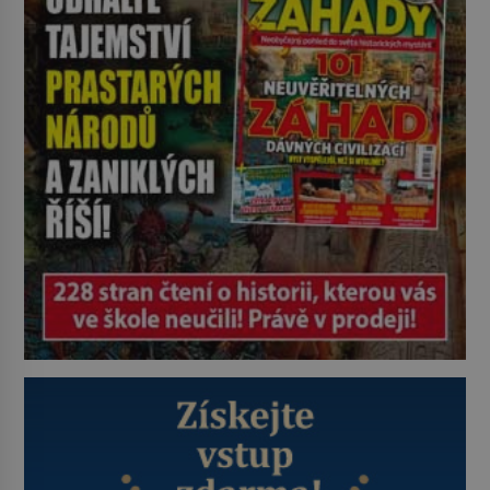
tresty nebo nehodami. Jejich
metody jsou překvapivě
promyšlené a některé principy
používají chirurgové dodnes. Úplně
první […]