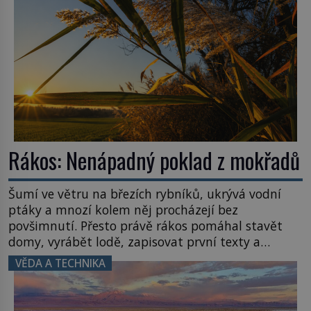
Rákos: Nenápadný poklad z mokřadů
Šumí ve větru na březích rybníků, ukrývá vodní
ptáky a mnozí kolem něj procházejí bez
povšimnutí. Přesto právě rákos pomáhal stavět
domy, vyrábět lodě, zapisovat první texty a
inspiroval řadu pověstí. Tato skromná, ale
VĚDA A TECHNIKA
užitečná rostlina provází člověka už tisíce let.
Většina lidí vnímá rákos jen jako obyčejnou kulisu
letního koupání. Stačí se však podívat […]