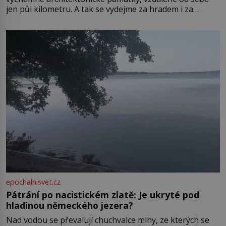
jen půl kilometru. A tak se vydejme za hradem i za
zámkem do krásné jihomoravské krajiny. Trhová osada
Boskovice na okraji Drahanské vrchoviny vznikla někdy
ve13. století, a už v roce 1313 kronikáři zaznamenali
epochalnisvet.cz
Pátrání po nacistickém zlatě: Je ukryté pod
hladinou německého jezera?
Nad vodou se převalují chuchvalce mlhy, ze kterých se