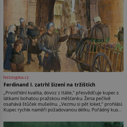
historyplus.cz
Ferdinand I. zatrhl šizení na tržištích
„Prvotřídní kvalita, dovoz z Itálie,“ přesvědčuje kupec s
látkami bohatou pražskou měšťanku. Žena pečlivě
osahává štůček mušelínu. „Vezmu si pět loket,“ prohlásí.
Kupec rychle naměří požadovanou délku. Pořádný kus
mu přitom zůstane za prsty… „Na šaty ho bude málo,
milostpaní. Stačí jenom na sukni,“ zhodnotí švadlena
množství růžového mušelínu. „Ošidili vás, podívejte.“