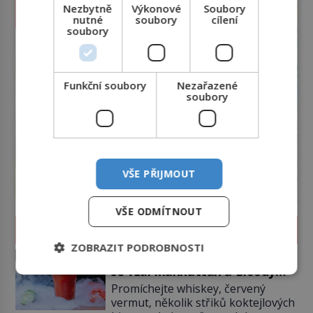
Nezbytně
Výkonové
Soubory
nutné
soubory
cílení
soubory
Funkční soubory
Nezařazené
soubory
VŠE PŘIJMOUT
VŠE ODMÍTNOUT
LIFESTYLE
ZOBRAZIT PODROBNOSTI
Příběhy slavných koktejlů: Kde
se vzal Manhattan a Bloody
Mary?
Promíchejte whiskey, červený
vermut, několik střiků koktejlových