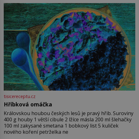
tisicereceptu.cz
Hříbková omáčka
Královskou houbou českých lesů je pravý hřib. Suroviny
400 g houby 1 větší cibule 2 lžíce másla 200 ml šlehačky
100 ml zakysané smetana 1 bobkový list 5 kuliček
nového koření petrželka ne