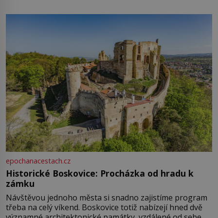
epochanacestach.cz
Historické Boskovice: Procházka od hradu k
zámku
Návštěvou jednoho města si snadno zajistíme program
třeba na celý víkend. Boskovice totiž nabízejí hned dvě
významné architektonické památky, vzdálené od sebe