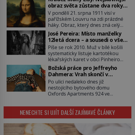
2011). To je James „Whitey“ Bulger
obraz světa zůstane dva roky
(1929–2018) viněný ze spoluúčasti
nezvěstný
V pondělí 21. srpna 1911 visí v
na 19 vraždách, vydírání a lichvy. A
pařížském Louvru na zdi prázdné
samozřejmě, krom toho je ještě
háky. Obraz, který dnes zná celý
drogový dealer, který neváhá
svět, je pryč. Zpočátku si nikdo
odstranit z cesty všechny práskače,
José Pereira: Místo manželky
nemyslí, že jde o krádež.
zatímco […]
12letá dcera – a sousedi o všem
Zaměstnanci jsou přesvědčeni, že
vědí!
Píše se rok 2010. Muž v bílé košili
Mona Lisa je jen v restaurátorské
systematicky listuje kartotékou
dílně nebo u fotografa. Když se
lékařských karet v obci Pinheiro
ukáže pravda, propukne jeden z
ležící asi 20 kilometrů od farmy s
největších honů na zloděje v […]
Božská práce pro Jeffreyho
podivínským majitelem. Něco tu
Dahmera: Vrah skončí v
nesedí. Ledaže… Ledaže by ta
tratolišti krve ve vězeňských
Po ulici nedaleko dnes již
mladá dívka z farmy byla ne
umývárnách
nestojícího bytového domu
manželkou, ale dcerou – a všechny
Oxfords Apartments 924 ve
ty děti byly zplozené v incestu. Na
wisconsinském Milwaukee se
sociálním odboru jednoho z […]
potácí zcela zmatený 14letý
NENECHTE SI UJÍT DALŠÍ ZAJÍMAVÉ ČLÁNKY
Konerak Sinthasomphone. Když ho
zastaví policejní hlídka, ochable jí
nadiktuje adresu „jeho kamaráda“.
Strážníci ho dopraví zpět do