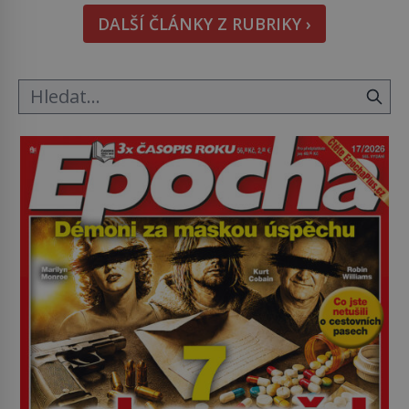
i bude chutnat, ovšem měl by ji mít jen jako
DALŠÍ ČLÁNKY Z RUBRIKY ›
občasný pamlsek. […]