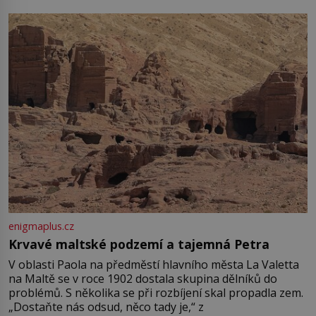
enigmaplus.cz
Krvavé maltské podzemí a tajemná Petra
V oblasti Paola na předměstí hlavního města La Valetta
na Maltě se v roce 1902 dostala skupina dělníků do
problémů. S několika se při rozbíjení skal propadla zem.
„Dostaňte nás odsud, něco tady je,“ z