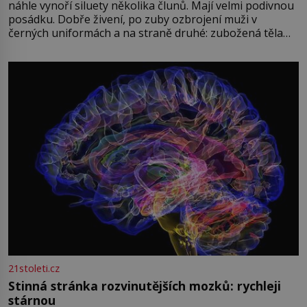
náhle vynoří siluety několika člunů. Mají velmi podivnou
posádku. Dobře živení, po zuby ozbrojení muži v
černých uniformách a na straně druhé: zubožená těla
oblečená v chatrných vězeňských hadrech. Co tato
přízračná scéna znamená? Je jaro roku 1945, druhá
světová válka se chýlí ke konci. Jezero Stolpsee
21stoleti.cz
Stinná stránka rozvinutějších mozků: rychleji
stárnou