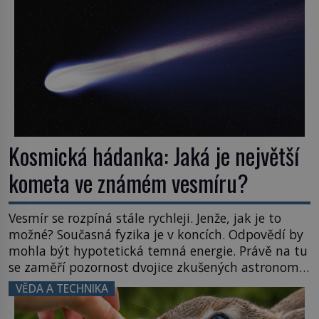
naše představy o tom, co všechno dokáže příroda a
napovídá, kde bychom jednou […]
Kosmická hádanka: Jaká je největší
kometa ve známém vesmíru?
Vesmír se rozpíná stále rychleji. Jenže, jak je to
možné? Současná fyzika je v koncích. Odpovědí by
mohla být hypotetická temná energie. Právě na tu
se zaměří pozornost dvojice zkušených astronomů.
Namísto ní ale objeví něco mnohem
VĚDA A TECHNIKA
hmatatelnějšího. Naprosto rekordní kometu!
Astronomové Pedro Bernardinelli a Gary Bernstein