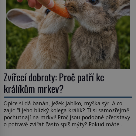
mravenčí prací zkoumají archivní snímky v rámci
Průzkumu temné energie […]
Zvířecí dobroty: Proč patří ke
králíkům mrkev?
Opice si dá banán, ježek jablko, myška sýr. A co
zajíc či jeho blízký kolega králík? Ti si samozřejmě
pochutnají na mrkvi! Proč jsou podobné představy
o potravě zvířat často spíš mýty? Pokud máte
doma králíka, mrkev mu dát můžete. A nejspíš mu