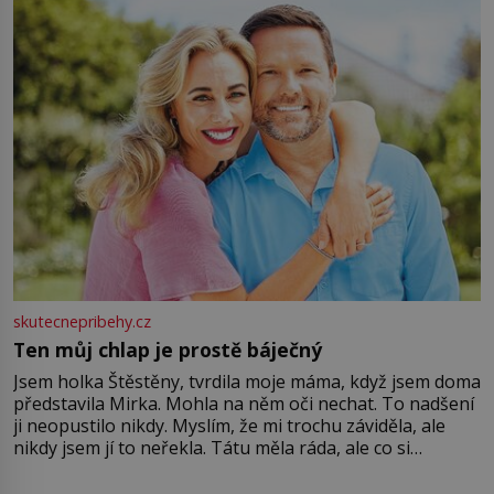
větší harmonii a klid. Je důležité
skutecnepribehy.cz
Ten můj chlap je prostě báječný
Jsem holka Štěstěny, tvrdila moje máma, když jsem doma
představila Mirka. Mohla na něm oči nechat. To nadšení
ji neopustilo nikdy. Myslím, že mi trochu záviděla, ale
nikdy jsem jí to neřekla. Tátu měla ráda, ale co si
pamatuji, tak jsme s Mirkem byli zamilovaní mnohem víc.
Jsme spolu moc rádi Tehdy byla jiná doba, když