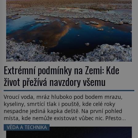
Extrémní podmínky na Zemi: Kde
život přežívá navzdory všemu
Vroucí voda, mráz hluboko pod bodem mrazu,
kyseliny, smrtící tlak i pouště, kde celé roky
nespadne jediná kapka deště. Na první pohled
místa, kde nemůže existovat vůbec nic. Přesto
právě tady vědci objevují organismy, které
VĚDA A TECHNIKA
posouvají hranice života. Každý nový nález mění