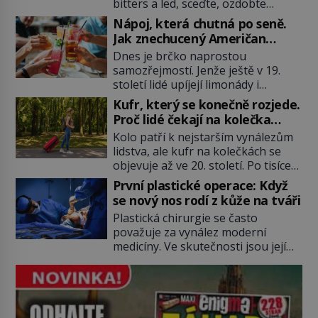
bitters a led, sceďte, ozdobte
koktejlovou třešinkou a tadá…
Nápoj, která chutná po seně.
Manhattan je tu! A pokud to má být
Jak znechucený Američan
skutečně on, dejte si pozor, ať
vymyslel brčko
Dnes je brčko naprostou
místo klasické americké rye
samozřejmostí. Jenže ještě v 19.
whiskey či klidně bourbonu
století lidé upíjejí limonády i
nepoužijete skotskou whisku. Co
koktejly dutými stébly žita nebo
se stane? Inu, koktejl bude stále
Kufr, který se konečně rozjede.
žitné slámy. Fungují sice dobře,
skvělý, ale už to nebude
Proč lidé čekají na kolečka
mají ale jednu nepříjemnou
Manhattan ale […]
téměř pět tisíc let?
Kolo patří k nejstarším vynálezům
vlastnost po chvíli se rozmáčejí a
lidstva, ale kufr na kolečkách se
nápoji dodávají travnatou příchuť.
objevuje až ve 20. století. Po tisíce
Právě tahle drobná nepříjemnost
let lidé vláčejí těžká zavazadla v
přivede amerického výrobce
První plastické operace: Když
rukou, na zádech nebo je nakládají
cigaretových náustků k nápadu,
se nový nos rodí z kůže na tváři
na povozy. Stačí přitom jediný
který změní způsob pití po celém
Plastická chirurgie se často
nápad, připevnit ke kufru kolečka.
[…]
považuje za vynález moderní
Jenže právě ten nikdo dlouho
medicíny. Ve skutečnosti jsou její
nedostane. Až jednou se na letišti
kořeny staré více než dva a půl
ozve věta, která změní […]
tisíce let. V dobách, kdy ještě
neexistují antibiotika ani anestezie,
se odvážní lékaři pokoušejí vracet
lidem tváře znetvořené válkou,