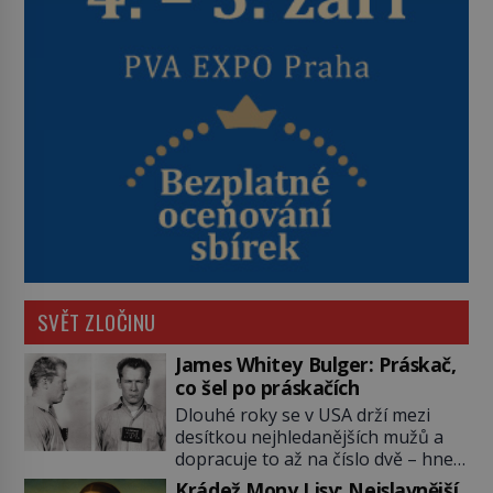
SVĚT ZLOČINU
James Whitey Bulger: Práskač,
co šel po práskačích
Dlouhé roky se v USA drží mezi
desítkou nejhledanějších mužů a
dopracuje to až na číslo dvě – hned
po Usámovi bin Ládinovi (1957–
Krádež Mony Lisy: Nejslavnější