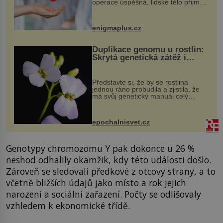
operace úspěšná, lidské tělo přijme
darovaný orgán za své a pacient
může vést plnohodnotný život. Ale co
když při transplantaci nepřijímám...
enigmaplus.cz
Duplikace genomu u rostlin:
Skrytá genetická zátěž i
evoluční výhoda
Představte si, že by se rostlina
jednou ráno probudila a zjistila, že
má svůj genetický manuál celý
dvakrát. Přesně to se občas v
přírodě stane – a podle nového
výzkumu to může být pro druhy
epochalnisvet.cz
vstupenka...
Genotypy chromozomu Y pak dokonce u 26 %
neshod odhalily okamžik, kdy této události došlo.
Zároveň se sledovali předkové z otcovy strany, a to
včetně bližších údajů jako místo a rok jejich
narození a sociální zařazení. Počty se odlišovaly
vzhledem k ekonomické třídě.