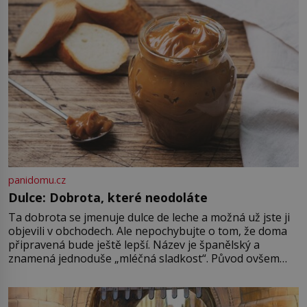
udaného bytu. Oním „kamarádem“
je ovšem jeden z nejslavnějších
vrahů, Jeffrey Dahmer (1960–1994).
Je 27. května 1991. […]
panidomu.cz
Dulce: Dobrota, které neodoláte
Ta dobrota se jmenuje dulce de leche a možná už jste ji
objevili v obchodech. Ale nepochybujte o tom, že doma
připravená bude ještě lepší. Název je španělský a
znamená jednoduše „mléčná sladkost“. Původ ovšem
není úplně jednoznačný, o autorství této receptury se
pře hned několik latinskoamerických zemí a k tomu
Francie, kde se traduje,