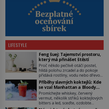
LIFESTYLE
Feng šuej: Tajemství prostoru,
který má přinášet štěstí
Proč někdo pečlivě otáčí postel,
hlídá polohu zrcadel a do pokoje
přidává rostliny, vodu nebo dřevo?
Feng šuej tvrdí, že domov není jen
Příběhy slavných koktejlů: Kde
soubor zdí a nábytku. Je to prostor,
se vzal Manhattan a Bloody
kterým proudí energie čchi a jeho
Mary?
Promíchejte whiskey, červený
uspořádání může ovlivňovat, jak se
vermut, několik střiků koktejlových
v něm člověk cítí. Feng šuej má
bitters a led, sceďte, ozdobte
kořeny ve staré Číně a jeho historie
koktejlovou třešinkou a tadá…