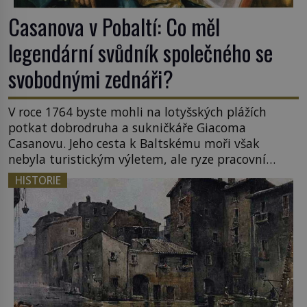
Casanova v Pobaltí: Co měl
legendární svůdník společného se
svobodnými zednáři?
V roce 1764 byste mohli na lotyšských plážích
potkat dobrodruha a sukničkáře Giacoma
Casanovu. Jeho cesta k Baltskému moři však
nebyla turistickým výletem, ale ryze pracovní
cestou se zištnými úmysly. Jaký cíl Casanova
HISTORIE
sledoval, když se například procházel uličkami
lotyšské Rigy? Casanova v Pobaltí kontaktoval
tamní zednářské lóže. Nebyl v této oblasti žádným
nováčkem, protože do zednářské […]