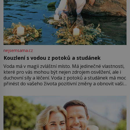
nejsemsama.cz
Kouzlení s vodou z potoků a studánek
Voda má v magii zvláštní místo. Má jedinečné vlastnosti,
které pro vás mohou být nejen zdrojem osvěžení, ale i
duchovní síly a léčení. Voda z potoků a studánek má moc
přinést do vašeho života pozitivní změny a obnovit vaši
energii. Využitím těchto přírodních zdrojů v magii
můžete obohatit své rituály a přinést do svého života
větší harmonii a klid. Je důležité