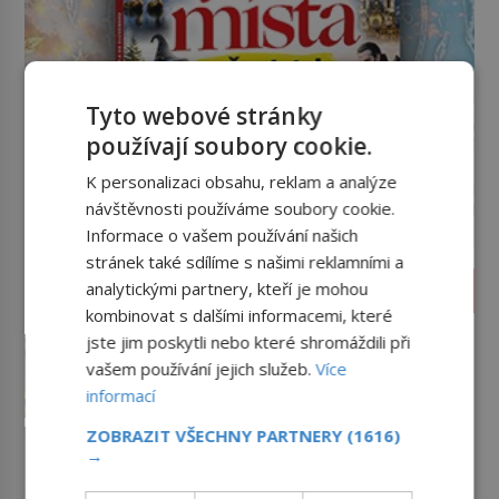
Tyto webové stránky
používají soubory cookie.
K personalizaci obsahu, reklam a analýze
návštěvnosti používáme soubory cookie.
Informace o vašem používání našich
stránek také sdílíme s našimi reklamními a
ZAJÍMAVOSTI
analytickými partnery, kteří je mohou
kombinovat s dalšími informacemi, které
Kde se vzala okurková sezóna?
jste jim poskytli nebo které shromáždili při
Prostě období, kdy se téměř nic
vašem používání jejich služeb.
Více
neděje. Divadla nehrají, v
informací
parlamentu se nehlasuje, všichni
jsou na dovolené a média tak
Mrkev není jen oranžová. Její
ZOBRAZIT VŠECHNY PARTNERY
(1616)
nemají o čem mluvit a psát. A
→
neuvěřitelný příběh začíná
vymýšlejí si proto témata, které
fialovou barvou
Když dnes vytáhneme ze země
nikoho nezajímají. Proč je však ona