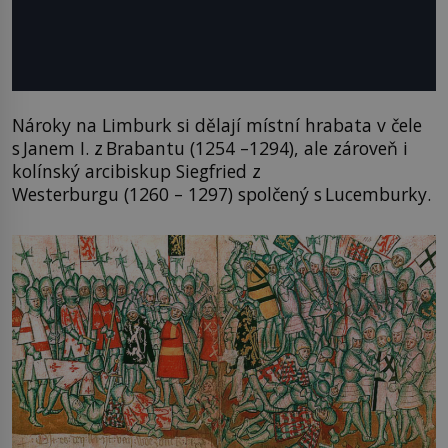
Nároky na Limburk si dělají místní hrabata v čele
s Janem I. z Brabantu (1254 –1294), ale zároveň i
kolínský arcibiskup Siegfried z
Westerburgu (1260 – 1297) spolčený s Lucemburky.