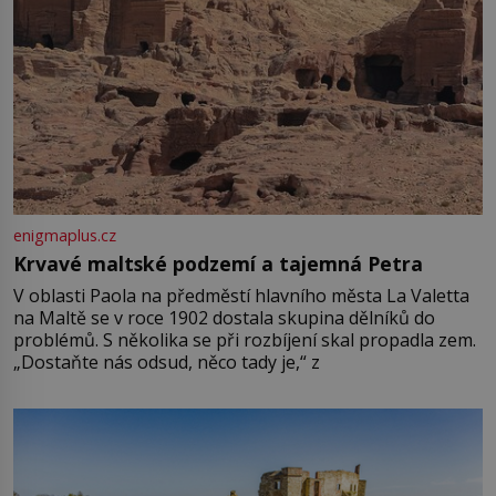
enigmaplus.cz
Krvavé maltské podzemí a tajemná Petra
V oblasti Paola na předměstí hlavního města La Valetta
na Maltě se v roce 1902 dostala skupina dělníků do
problémů. S několika se při rozbíjení skal propadla zem.
„Dostaňte nás odsud, něco tady je,“ z