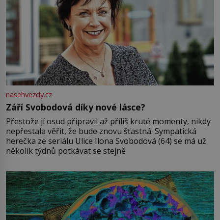
nasehvezdy.cz
Září Svobodová díky nové lásce?
Přestože jí osud připravil až příliš kruté momenty, nikdy
nepřestala věřit, že bude znovu šťastná. Sympatická
herečka ze seriálu Ulice Ilona Svobodová (64) se má už
několik týdnů potkávat se stejně