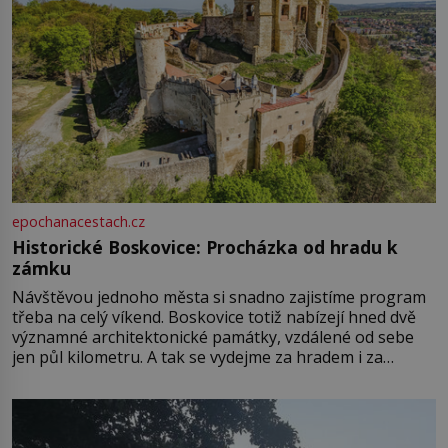
epochanacestach.cz
Historické Boskovice: Procházka od hradu k
zámku
Návštěvou jednoho města si snadno zajistíme program
třeba na celý víkend. Boskovice totiž nabízejí hned dvě
významné architektonické památky, vzdálené od sebe
jen půl kilometru. A tak se vydejme za hradem i za
zámkem do krásné jihomoravské krajiny. Trhová osada
Boskovice na okraji Drahanské vrchoviny vznikla někdy
ve13. století, a už v roce 1313 kronikáři zaznamenali