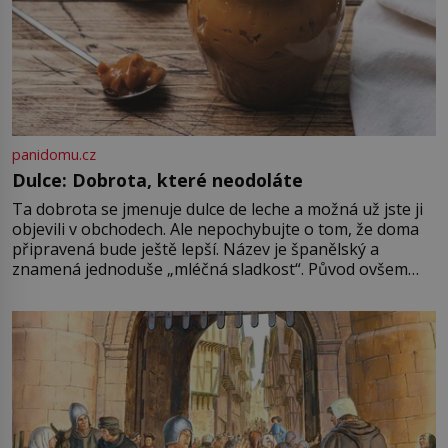
panidomu.cz
Dulce: Dobrota, které neodoláte
Ta dobrota se jmenuje dulce de leche a možná už jste ji
objevili v obchodech. Ale nepochybujte o tom, že doma
připravená bude ještě lepší. Název je španělský a
znamená jednoduše „mléčná sladkost“. Původ ovšem
není úplně jednoznačný, o autorství této receptury se
pře hned několik latinskoamerických zemí a k tomu
Francie, kde se traduje,