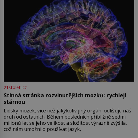
21stoleti.cz
Stinná stránka rozvinutějších mozků: rychleji
stárnou
Lidský mozek, více než jakýkoliv jiný orgán, odlišuje náš
druh od ostatních. Během posledních přibližně sedmi
milionů let se jeho velikost a složitost výrazně zvýšila,
což nám umožnilo používat jazyk,