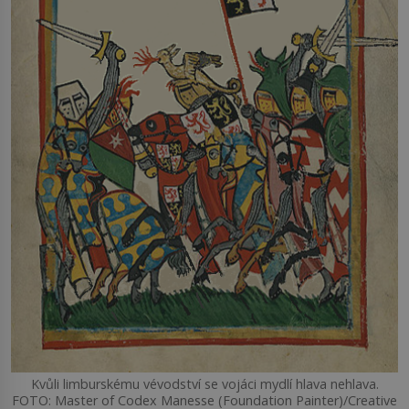
Kvůli limburskému vévodství se vojáci mydlí hlava nehlava.
FOTO: Master of Codex Manesse (Foundation Painter)/Creative