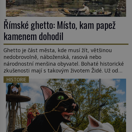
Římské ghetto: Místo, kam papež
kamenem dohodil
Ghetto je část města, kde musí žít, většinou
nedobrovolně, náboženská, rasová nebo
národnostní menšina obyvatel. Bohaté historické
zkušenosti mají s takovým životem Židé. Už od
středověku jsou totiž v každou chvíli nuceni v
HISTORIE
nějakém žít. Mezi ty nejslavnější patří i římské
ghetto založené v roce 1555. Pokud jde o vztah
k Židům, nemá se Řím čím chlubit. […]