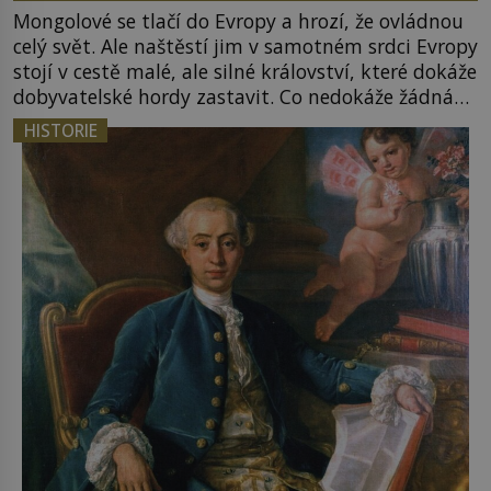
Mongolové se tlačí do Evropy a hrozí, že ovládnou
celý svět. Ale naštěstí jim v samotném srdci Evropy
stojí v cestě malé, ale silné království, které dokáže
dobyvatelské hordy zastavit. Co nedokáže žádná
z asijských říší, co nedokážou Němci – to dokáže
HISTORIE
český král. Nebo že by ne? Mongolové od roku 1223
postupují podél Kaspického a Azovského moře, […]