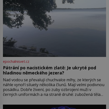
epochalnisvet.cz
Pátrání po nacistickém zlatě: Je ukryté pod
hladinou německého jezera?
Nad vodou se převalují chuchvalce mlhy, ze kterých se
náhle vynoří siluety několika člunů. Mají velmi podivnou
posádku. Dobře živení, po zuby ozbrojení muži v
černých uniformách a na straně druhé: zubožená těla
oblečená v chatrných vězeňských hadrech. Co tato
přízračná scéna znamená? Je jaro roku 1945, druhá
světová válka se chýlí ke konci. Jezero Stolpsee