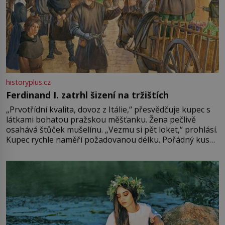
historyplus.cz
Ferdinand I. zatrhl šizení na tržištích
„Prvotřídní kvalita, dovoz z Itálie,“ přesvědčuje kupec s
látkami bohatou pražskou měšťanku. Žena pečlivě
osahává štůček mušelínu. „Vezmu si pět loket,“ prohlásí.
Kupec rychle naměří požadovanou délku. Pořádný kus
mu přitom zůstane za prsty… „Na šaty ho bude málo,
milostpaní. Stačí jenom na sukni,“ zhodnotí švadlena
množství růžového mušelínu. „Ošidili vás, podívejte.“
Vezme do ruky dřevěnou