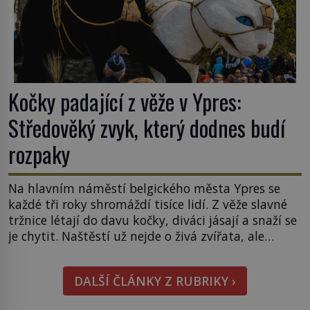
Kočky padající z věže v Ypres:
Středověký zvyk, který dodnes budí
rozpaky
Na hlavním náměstí belgického města Ypres se
každé tři roky shromáždí tisíce lidí. Z věže slavné
tržnice létají do davu kočky, diváci jásají a snaží se
je chytit. Naštěstí už nejde o živá zvířata, ale
jenom o plyšové suvenýry. Kdysi to ale bylo jinak.
Tato veselá podívaná připomíná jeden z
DALŠÍ ČLÁNKY Z RUBRIKY ›
nejpodivnějších a zároveň nejkrutějších zvyků […]