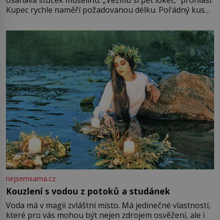
Kupec rychle naměří požadovanou délku. Pořádný kus
mu přitom zůstane za prsty… „Na šaty ho bude málo,
milostpaní. Stačí jenom na sukni,“ zhodnotí švadlena
množství růžového mušelínu. „Ošidili vás, podívejte.“
Vezme do ruky dřevěnou
nejsemsama.cz
Kouzlení s vodou z potoků a studánek
Voda má v magii zvláštní místo. Má jedinečné vlastnosti,
které pro vás mohou být nejen zdrojem osvěžení, ale i