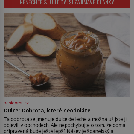
NENECHTE SI UJÍT DALŠÍ ZAJÍMAVÉ ČLÁNKY
věcí na trhu. Lidé uzavírají obchody
během několika staletí pohltí […]
za částky, které odpovídají ceně
luxusních domů, věří v nekonečný
růst a bohatství na dosah ruky. Pak
ale přijde únor roku 1637 a sen o
[…]
panidomu.cz
Dulce: Dobrota, které neodoláte
Ta dobrota se jmenuje dulce de leche a možná už jste ji
objevili v obchodech. Ale nepochybujte o tom, že doma
připravená bude ještě lepší. Název je španělský a