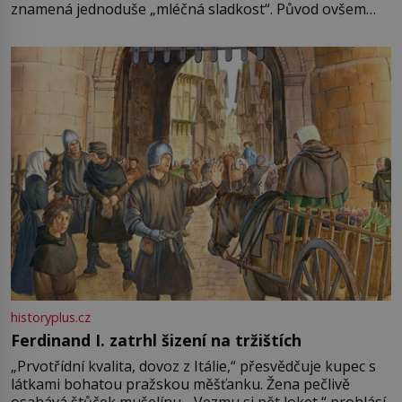
znamená jednoduše „mléčná sladkost“. Původ ovšem
není úplně jednoznačný, o autorství této receptury se
pře hned několik latinskoamerických zemí a k tomu
Francie, kde se traduje,
historyplus.cz
Ferdinand I. zatrhl šizení na tržištích
„Prvotřídní kvalita, dovoz z Itálie,“ přesvědčuje kupec s
látkami bohatou pražskou měšťanku. Žena pečlivě
osahává štůček mušelínu. „Vezmu si pět loket,“ prohlásí.