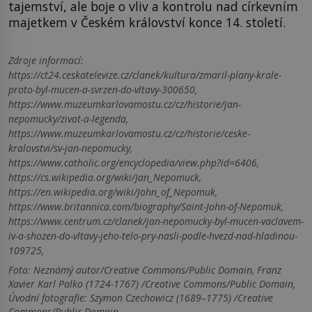
tajemství, ale boje o vliv a kontrolu nad církevním
majetkem v Českém království konce 14. století.
Zdroje informací:
https://ct24.ceskatelevize.cz/clanek/kultura/zmaril-plany-krale-
proto-byl-mucen-a-svrzen-do-vltavy-300650,
https://www.muzeumkarlovamostu.cz/cz/historie/jan-
nepomucky/zivot-a-legenda,
https://www.muzeumkarlovamostu.cz/cz/historie/ceske-
kralovstvi/sv-jan-nepomucky,
https://www.catholic.org/encyclopedia/view.php?id=6406,
https://cs.wikipedia.org/wiki/Jan_Nepomuck,
https://en.wikipedia.org/wiki/John_of_Nepomuk,
https://www.britannica.com/biography/Saint-John-of-Nepomuk,
https://www.centrum.cz/clanek/jan-nepomucky-byl-mucen-vaclavem-
iv-a-shozen-do-vltavy-jeho-telo-pry-nasli-podle-hvezd-nad-hladinou-
109725,
Foto: Neznámý autor/Creative Commons/Public Domain, Franz
Xavier Karl Palko (1724-1767) /Creative Commons/Public Domain,
Úvodní fotografie: Szymon Czechowicz (1689–1775) /Creative
Commons/Public Domain