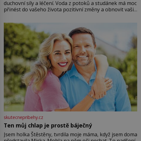
duchovní síly a léčení. Voda z potoků a studánek má moc
přinést do vašeho života pozitivní změny a obnovit vaši
energii. Využitím těchto přírodních zdrojů v magii
můžete obohatit své rituály a přinést do svého života
větší harmonii a klid. Je důležité
skutecnepribehy.cz
Ten můj chlap je prostě báječný
Jsem holka Štěstěny, tvrdila moje máma, když jsem doma
představila Mirka. Mohla na něm oči nechat. To nadšení