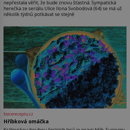
nepřestala věřit, že bude znovu šťastná. Sympatická
herečka ze seriálu Ulice Ilona Svobodová (64) se má už
několik týdnů potkávat se stejně
tisicereceptu.cz
Hříbková omáčka
Královskou houbou českých lesů je pravý hřib. Suroviny