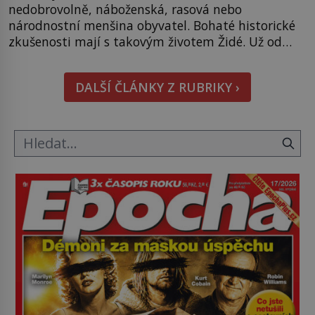
nedobrovolně, náboženská, rasová nebo
národnostní menšina obyvatel. Bohaté historické
zkušenosti mají s takovým životem Židé. Už od
středověku jsou totiž v každou chvíli nuceni v
nějakém žít. Mezi ty nejslavnější patří i římské
DALŠÍ ČLÁNKY Z RUBRIKY ›
ghetto založené v roce 1555. Pokud jde o vztah
k Židům, nemá se Řím čím chlubit. […]