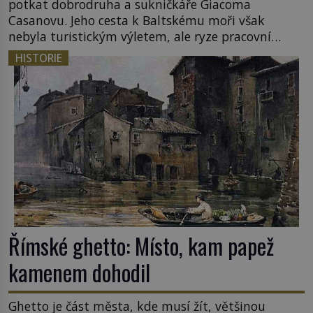
potkat dobrodruha a sukničkáře Giacoma
Casanovu. Jeho cesta k Baltskému moři však
nebyla turistickým výletem, ale ryze pracovní
cestou se zištnými úmysly. Jaký cíl Casanova
HISTORIE
sledoval, když se například procházel uličkami
lotyšské Rigy? Casanova v Pobaltí kontaktoval
tamní zednářské lóže. Nebyl v této oblasti žádným
nováčkem, protože do zednářské […]
Římské ghetto: Místo, kam papež
kamenem dohodil
Ghetto je část města, kde musí žít, většinou