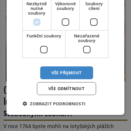
Nezbytně
Výkonové
Soubory
nutné
soubory
cílení
soubory
Funkční soubory
Nezařazené
soubory
VŠE PŘIJMOUT
Casanova v Pobaltí: Co měl
VŠE ODMÍTNOUT
legendární svůdník společného se
ZOBRAZIT PODROBNOSTI
svobodnými zednáři?
V roce 1764 byste mohli na lotyšských plážích