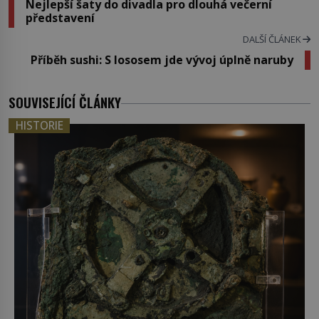
Nejlepší šaty do divadla pro dlouhá večerní
představení
DALŠÍ ČLÁNEK
Příběh sushi: S lososem jde vývoj úplně naruby
SOUVISEJÍCÍ ČLÁNKY
HISTORIE