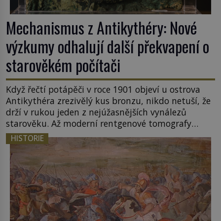
Mechanismus z Antikythéry: Nové
výzkumy odhalují další překvapení o
starověkém počítači
Když řečtí potápěči v roce 1901 objeví u ostrova
Antikythéra zrezivělý kus bronzu, nikdo netuší, že
drží v rukou jeden z nejúžasnějších vynálezů
starověku. Až moderní rentgenové tomografy
odhalí desítky ozubených kol ukrytých uvnitř.
HISTORIE
Mechanismus z Antikythéry je dnes považován za
nejstarší známý analogový počítač na světě. Přesto
ani po více než sto letech výzkumu […]