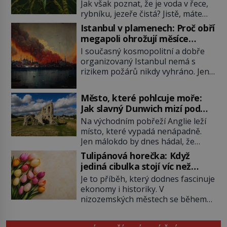
Jak však poznat, že je voda v řece,
rybníku, jezeře čistá? Jistě, máte
možnost využít informace
Istanbul v plamenech: Proč obří
hygieniků či podrobit křížovému
megapoli ohrožují měsíce
výslechu provozovatele přírodního
smaženého lilku?
I současný kosmopolitní a dobře
koupaliště. Existuje ale ještě jiná
organizovaný Istanbul nemá s
alternativa. Jaká? Podívat se pod
rizikem požárů nikdy vyhráno. Jen
hladinu a zjistit, kdo si onu
těžko si tak člověk dokáže
konkrétní vodní lokalitu oblíbil už
představit, jaká požární rizika
dávno před vámi. Říká se jim
Město, které pohlcuje moře:
skrýval Istanbul časů minulých. Jak
bioindikátory […]
Jak slavný Dunwich mizí pod
čelilo město v minulosti potenciální
hladinou
Na východním pobřeží Anglie leží
ohnivé katastrofě a proč jsou zde
místo, které vypadá nenápadně.
stále tolik obávány měsíce
Jen málokdo by dnes hádal, že
smaženého lilku? První hasičský
právě zde kdysi stojí jeden z
sbor se v Istanbulu objevuje v roce
Tulipánová horečka: Když
nejvýznamnějších anglických
1714 a […]
jediná cibulka stojí víc než
přístavů. Středověký Dunwich
honosný dům
Je to příběh, který dodnes fascinuje
soupeří svým významem s
ekonomy i historiky. V
Londýnem, pyšní se kostely,
nizozemských městech se během
kláštery i rušnými tržišti. Pak se ale
několika měsíců obyčejná cibulka
příroda obrátí proti němu. Bouře,
tulipánu mění v jednu z nejdražších
mořská eroze a postupující pobřeží