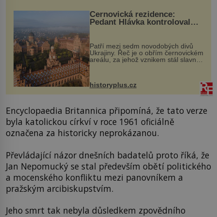
Černovická rezidence:
Pedant Hlávka kontroloval
každou cihlu
Patří mezi sedm novodobých divů
Ukrajiny. Řeč je o obřím černovickém
areálu, za jehož vznikem stál slavný
český architekt Josef Hlávka. Ten si
na něm dal mimořádně záležet. Jeho
stavební plány by při ...
historyplus.cz
Encyclopaedia Britannica připomíná, že tato verze
byla katolickou církví v roce 1961 oficiálně
označena za historicky neprokázanou.
Převládající názor dnešních badatelů proto říká, že
Jan Nepomucký se stal především obětí politického
a mocenského konfliktu mezi panovníkem a
pražským arcibiskupstvím.
Jeho smrt tak nebyla důsledkem zpovědního