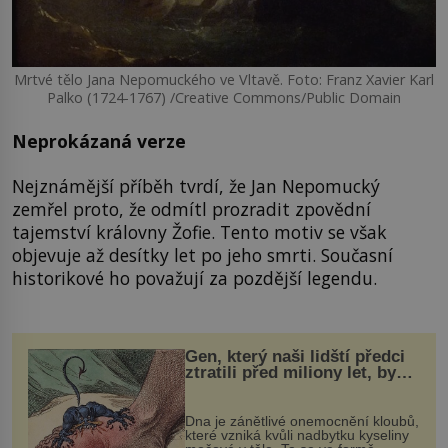
Mrtvé tělo Jana Nepomuckého ve Vltavě. Foto: Franz Xavier Karl
Palko (1724-1767) /Creative Commons/Public Domain
Neprokázaná verze
Nejznámější příběh tvrdí, že Jan Nepomucký
zemřel proto, že odmítl prozradit zpovědní
tajemství královny Žofie. Tento motiv se však
objevuje až desítky let po jeho smrti. Současní
historikové ho považují za pozdější legendu.
Gen, který naši lidští předci
ztratili před miliony let, by
mohl pomoci s léčbou
„nemoci králů“
Dna je zánětlivé onemocnění kloubů,
které vzniká kvůli nadbytku kyseliny