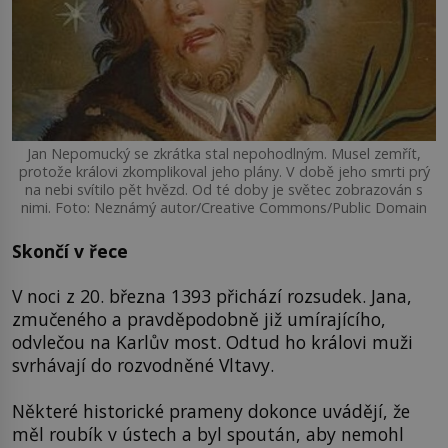
Jan Nepomucký se zkrátka stal nepohodlným. Musel zemřít,
protože královi zkomplikoval jeho plány. V době jeho smrti prý
na nebi svítilo pět hvězd. Od té doby je světec zobrazován s
nimi. Foto: Neznámý autor/Creative Commons/Public Domain
Skončí v řece
V noci z 20. března 1393 přichází rozsudek. Jana,
zmučeného a pravděpodobně již umírajícího,
odvlečou na Karlův most. Odtud ho královi muži
svrhávají do rozvodněné Vltavy.
Některé historické prameny dokonce uvádějí, že
měl roubík v ústech a byl spoután, aby nemohl