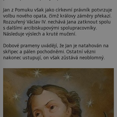
Jan z Pomuku však jako církevní právník potvrzuje
volbu nového opata, čímž královy záměry překazí.
Rozzuřený Václav IV. nechává Jana zatknout spolu
s dalšími arcibiskupovými spolupracovníky.
Následuje výslech a kruté mučení.
Dobové prameny uvádějí, že Jan je natahován na
skřipec a pálen pochodněmi. Ostatní vězni
nakonec ustupují, on však zůstává neoblomný.