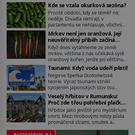
Kde se vzala okurková sezóna?
Prostě období, kdy se téměř nic
neděje. Divadla nehrají, v
parlamentu se nehlasuje, všichni
jsou na dovolené a média tak
Mrkev není jen oranžová. Její
nemají o čem mluvit a psát. A
neuvěřitelný příběh začíná
vymýšlejí si proto témata, které
fialovou barvou
Když dnes vytáhneme ze země
nikoho nezajímají. Proč je však ona
mrkev, většina z nás očekává sytě
letní doba spojovaná zrovna s
oranžový kořen. Jenže po většinu
okurkami? Okurkovou sezónu
své historie je mrkev všechno
známe už od poloviny 19. století,
Tsunami: Když voda udeří pěstí!
možné, jen ne oranžová. Je fialová,
ovšem jako Češi […]
Nejprve špetka školometské
žlutá, bílá, někdy dokonce téměř
teorie. Výraz tsunami vznikl
černá. Až díky stovkám let
spojením japonských slov tsu
pečlivého šlechtění se z ní stává
(přístav) a nami (vlna). Jedná se o
zelenina, bez které si českou
Veselý hřbitov v Rumunsku:
dlouhou vlnu, která je na volném
zahradu ani nedokážeme
Proč zde třou pohřební plačky
moři takřka nepostřehnutelná.
představit. Její příběh je […]
bídu s nouzí?
Hřbitov jako jeviště pro mystérium
Ačkoli je vlnová délka tsunami i 300
smrti. Mezi hrobovými místy půda
kilometrů, výška vlny na volném
promáčená slzami, smutek a
moři je maximálně 1,5 metru.
vědomí konečnosti lidské existence.
Máme se podobné obří vlny obávat
Jsou ale výjimky, kde pohřební