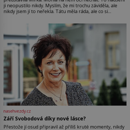
ji neopustilo nikdy. Myslím, že mi trochu záviděla, ale
nikdy jsem jí to neřekla. Tátu měla ráda, ale co si
pamatuji, tak jsme s Mirkem byli zamilovaní mnohem víc.
Jsme spolu moc rádi Tehdy byla jiná doba, když
nasehvezdy.cz
Září Svobodová díky nové lásce?
Přestože jí osud připravil až příliš kruté momenty, nikdy