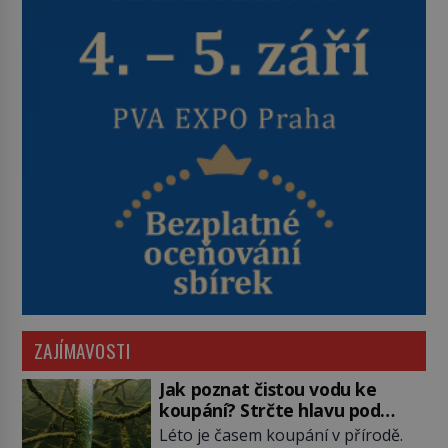
ZAJÍMAVOSTI
Jak poznat čistou vodu ke
koupání? Strčte hlavu pod
hladinu!
Léto je časem koupání v přírodě.