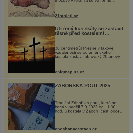
močové v těle. Ta se ve formě
krystalků ukládá v blízkosti kloubů,
nejčastěji přitom postihuje palce na
nohou, a způsobuje bole...
21stoleti.cz
Utržený kus skály se zastavil
těsně před kostelem!
Ochránila ho boží síla?
30 centimetrů! Přesně v takové
vzdálenosti se od amerického
kostela zastavil obrovský 20tunový
balvan, který se v květnu 2014
nečekaně odtrhl od nedaleké skály
při její demolici. Podle místních stojí
enigmaplus.cz
...
ZÁBOŘSKÁ POUŤ 2025
Tradiční Zábořská pouť, která se
koná v neděli 7.9.2025 od 11:00
hod. u kostela v Záboří, části obce
Kly u Mělníka. V programu naleznete
komentovanou prohlídku kostela,
dobovou hudbu, řemesla, atrakce...
epochanacestach.cz