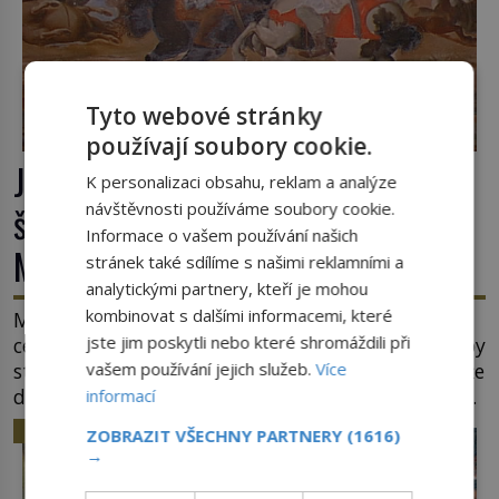
Tyto webové stránky
používají soubory cookie.
Jaroslav ze Šternberka: Neexistující
K personalizaci obsahu, reklam a analýze
šlechtic, který z Moravy vyžene
návštěvnosti používáme soubory cookie.
Informace o vašem používání našich
Mongoly
stránek také sdílíme s našimi reklamními a
analytickými partnery, kteří je mohou
kombinovat s dalšími informacemi, které
Mongolové se tlačí do Evropy a hrozí, že ovládnou
jste jim poskytli nebo které shromáždili při
celý svět. Ale naštěstí jim v samotném srdci Evropy
vašem používání jejich služeb.
Více
stojí v cestě malé, ale silné království, které dokáže
dobyvatelské hordy zastavit. Co nedokáže žádná
informací
z asijských říší, co nedokážou Němci – to dokáže
HISTORIE
ZOBRAZIT VŠECHNY PARTNERY
(1616)
český král. Nebo že by ne? Mongolové od roku 1223
→
postupují podél Kaspického a Azovského moře, […]