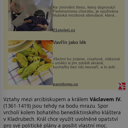
„helmy“
Ke zmírnění třesu, který doprovází
Parkinsonovu chorobu, je využívána
hluboká mozková stimulace, která
však vyžaduje vysoce invazivní
zákrok. Ultrazvuk zase není vhodný
k dostatečně přesnému zacílení ...
21stoleti.cz
Vavřín jako lék
Všichni ho známe, císařové, vítězové
i umělci si jím zdobili skráně,
kuchařky bez něj neuvaří, a to ještě
nevíte, že bobkový list může výrazně
zmírnit některé naše neduhy.
Obsahuje v malém množství ně...
panidomu.cz
Vztahy mezi arcibiskupem a králem
Václavem IV.
(1361-1419) jsou tehdy na bodu mrazu. Spor
vrcholí kolem bohatého benediktinského kláštera
v Kladrubech. Král chce využít uvolněné opatství
pro své politické plány a posílit vlastní moc.