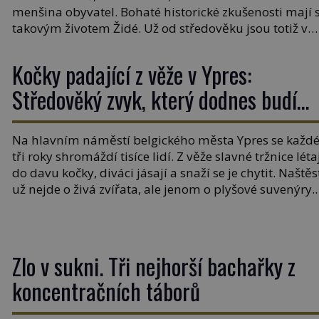
menšina obyvatel. Bohaté historické zkušenosti mají 
takovým životem Židé. Už od středověku jsou totiž v
každou chvíli nuceni v nějakém žít. Mezi ty nejslavněj
patří i římské ghetto založené v roce 1555. Pokud jde 
Kočky padající z věže v Ypres:
vztah k Židům, nemá se Řím čím chlubit. […]
Středověký zvyk, který dodnes budí
rozpaky
Na hlavním náměstí belgického města Ypres se každ
tři roky shromáždí tisíce lidí. Z věže slavné tržnice léta
do davu kočky, diváci jásají a snaží se je chytit. Naštěs
už nejde o živá zvířata, ale jenom o plyšové suvenýry.
Kdysi to ale bylo jinak. Tato veselá podívaná připomí
jeden z nejpodivnějších a zároveň nejkrutějších zvyk
[…]
Zlo v sukni. Tři nejhorší bachařky z
koncentračních táborů