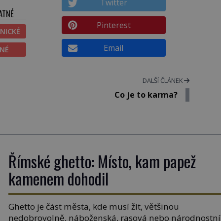
Twitter
ATNÉ
Pinterest
NICKÉ
Email
ĚNÉ
DALŠÍ ČLÁNEK
Co je to karma?
Římské ghetto: Místo, kam papež
kamenem dohodil
Ghetto je část města, kde musí žít, většinou
nedobrovolně, náboženská, rasová nebo národnostní