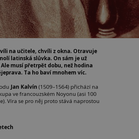
íli na učitele, chvíli z okna. Otravuje
molí latinská slůvka. On sám je už
 Ale musí přetrpět dobu, než hodina
dějeprava. Ta ho baví mnohem víc.
vodu
Jan Kalvín
(1509–1564) přichází na
iskupa ve francouzském Noyonu (asi 100
e). Víra se pro něj proto stává naprostou
letech