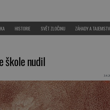
IKA
HISTORIE
SVĚT ZLOČINU
ZÁHADY A TAJEMSTV
l
e škole nudil
3.4.