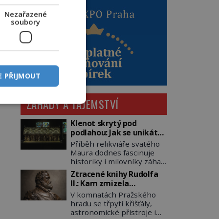
Nezařazené
soubory
E PŘIJMOUT
ZÁHADY A TAJEMSTVÍ
Klenot skrytý pod
podlahou: Jak se unikátní
románský poklad dostal
Příběh relikviáře svatého
do zapadlého Bečova?
Maura dodnes fascinuje
historiky i milovníky záhad
po celém světě. Tato
Ztracené knihy Rudolfa
románská zlatnická
II.: Kam zmizela
památka ze 13. století je
nejzáhadnější knihovna
V komnatách Pražského
po českých korunovačních
Evropy?
hradu se třpytí křišťály,
klenotech druhým
astronomické přístroje i
nejcennějším movitým