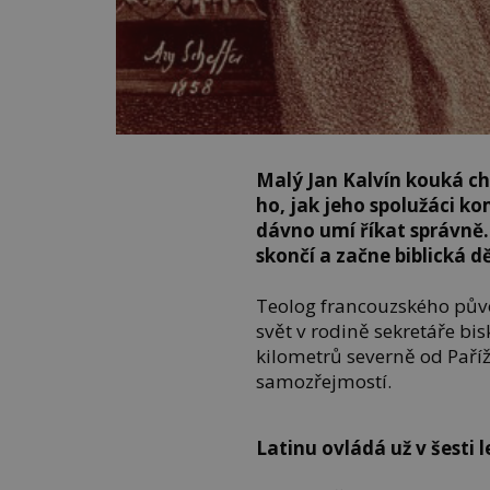
Malý Jan Kalvín kouká chv
ho, jak jeho spolužáci ko
dávno umí říkat správně.
skončí a začne biblická 
Teolog francouzského pů
svět v rodině sekretáře b
kilometrů severně od Paříž
samozřejmostí.
Latinu ovládá už v šesti 