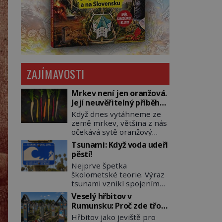
ZAJÍMAVOSTI
Mrkev není jen oranžová.
Její neuvěřitelný příběh
začíná fialovou barvou
Když dnes vytáhneme ze
země mrkev, většina z nás
očekává sytě oranžový
kořen. Jenže po většinu
Tsunami: Když voda udeří
své historie je mrkev
pěstí!
všechno možné, jen ne
Nejprve špetka
oranžová. Je fialová, žlutá,
školometské teorie. Výraz
bílá, někdy dokonce téměř
tsunami vznikl spojením
černá. Až díky stovkám let
japonských slov tsu
pečlivého šlechtění se z ní
Veselý hřbitov v
(přístav) a nami (vlna).
stává zelenina, bez které
Rumunsku: Proč zde třou
Jedná se o dlouhou vlnu,
si českou zahradu ani
pohřební plačky bídu s
Hřbitov jako jeviště pro
která je na volném moři
nedokážeme představit.