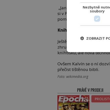
Nezbytně nutn
„Jan by se o tom rád přesv
soubory
si v Písmu. V této knize si
poměry Wellman. Proč si 
Knihtisk se šíří pomalu
ZOBRAZIT P
Ještě na počátku 16. stolet
zhruba padesát let před 
knihtisku, ale nová techno
Ovšem Kalvín se o ní dozví
přečíst tištěnou bibli.
Foto: wikimedia.org
PRÁVĚ V PRODEJI
PROLIS