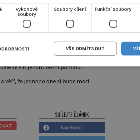
é
Výkonové
Soubory cílení
Funkční soubory
ědčil, ale nikdo mu nedodal odvahy čítat
soubory
 může číst jenom kněz,“ vysvětluje tehdejší
nemůže číst ve Svatém písmu?
ODROBNOSTI
VŠE ODMÍTNOUT
VŠ
í je bible těžko dostupnou knihou. Sice už
Kalvínovým narozením došlo k vynálezu
logie se šíří jenom velmi pomalu.
 a věří, že jednoho dne si bude moci
SDÍLEJTE ČLÁNEK
TOVAT
Facebook