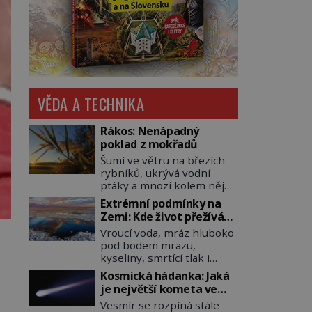
VĚDA A TECHNIKA
Rákos: Nenápadný
poklad z mokřadů
Šumí ve větru na březích
rybníků, ukrývá vodní
ptáky a mnozí kolem něj
procházejí bez povšimnutí.
Extrémní podmínky na
Přesto právě rákos
Zemi: Kde život přežívá
pomáhal stavět domy,
navzdory všemu
Vroucí voda, mráz hluboko
vyrábět lodě, zapisovat
pod bodem mrazu,
první texty a inspiroval
kyseliny, smrtící tlak i
řadu pověstí. Tato
pouště, kde celé roky
skromná, ale užitečná
Kosmická hádanka: Jaká
nespadne jediná kapka
rostlina provází člověka už
je největší kometa ve
deště. Na první pohled
tisíce let. Většina lidí vnímá
známém vesmíru?
Vesmír se rozpíná stále
místa, kde nemůže
rákos jen jako obyčejnou