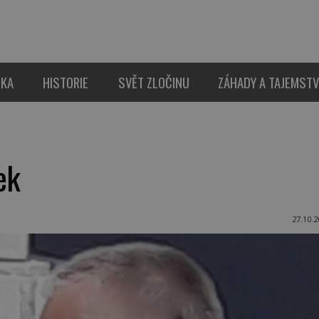
IKA
HISTORIE
SVĚT ZLOČINU
ZÁHADY A TAJEMSTV
ek
27.10.2