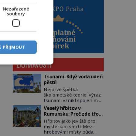
Nezařazené
soubory
E PŘIJMOUT
ZAJÍMAVOSTI
Tsunami: Když voda udeří
pěstí!
Nejprve špetka
školometské teorie. Výraz
tsunami vznikl spojením
japonských slov tsu
Veselý hřbitov v
(přístav) a nami (vlna).
Rumunsku: Proč zde třou
Jedná se o dlouhou vlnu,
pohřební plačky bídu s
Hřbitov jako jeviště pro
která je na volném moři
nouzí?
mystérium smrti. Mezi
takřka nepostřehnutelná.
hrobovými místy půda
Ačkoli je vlnová délka