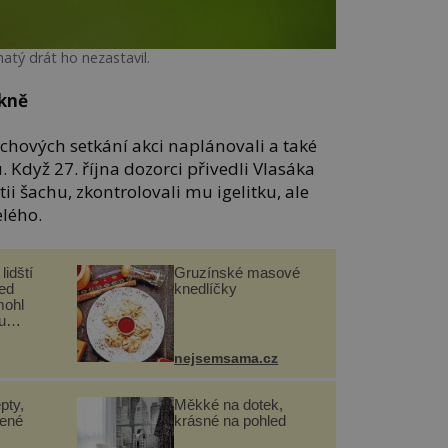
atý drát ho nezastavil.
okně
chových setkání akci naplánovali a také
. Když 27. října dozorci přivedli Vlasáka
tii šachu, zkontrolovali mu igelitku, ale
elého.
lidští
Gruzínské masové
řed
knedlíčky
mohl
u
nejsemsama.cz
pty,
Měkké na dotek,
lené
krásné na pohled