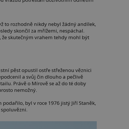
když to rozhodně nikdy nebyl žádný andílek,
osledy skončil za mřížemi, nespáchal.
a, že skutečným vrahem tehdy mohl být
stní pěst opustil ostře střeženou věznici
epodcenil a svůj čin dlouho a pečlivě
ailu. Právě o Mírově se až do té doby
aprosto nemožný.
podařilo, byl v roce 1976 jistý Jiří Staněk,
 spoluvězni.