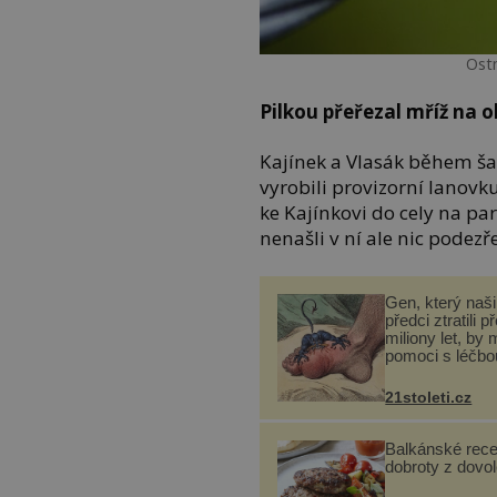
Ostn
Pilkou přeřezal mříž na 
Kajínek a Vlasák během ša
vyrobili provizorní lanovku
ke Kajínkovi do cely na par
nenašli v ní ale nic podezř
Gen, který naši 
předci ztratili p
miliony let, by 
pomoci s léčbo
„nemoci králů“
21stoleti.cz
Balkánské rece
dobroty z dovo