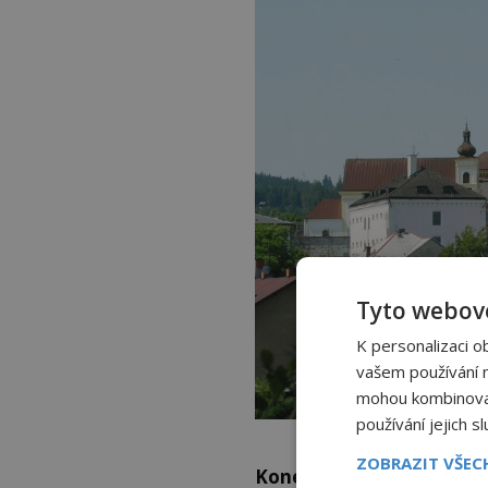
Tyto webové
K personalizaci o
vašem používání na
mohou kombinovat 
používání jejich s
ZOBRAZIT VŠE
Konečně našel komplice