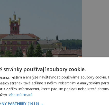
 stránky používají soubory cookie.
bsahu, reklam a analýze návštěvnosti používáme soubory cookie. 
šich stránek také sdílíme s našimi reklamními a analytickými partn
s dalšími informacemi, které jste jim poskytli nebo které shromá
lužeb.
Více informací
Mírov
CHNY PARTNERY
(1616) →