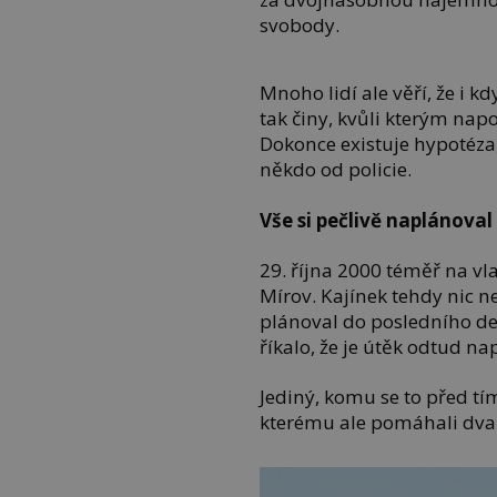
svobody.
Mnoho lidí ale věří, že i 
tak činy, kvůli kterým nap
Dokonce existuje hypotéz
někdo od policie.
Vše si pečlivě naplánoval
29. října 2000 téměř na vla
Mírov. Kajínek tehdy nic n
plánoval do posledního det
říkalo, že je útěk odtud n
Jediný, komu se to před tím 
kterému ale pomáhali dva