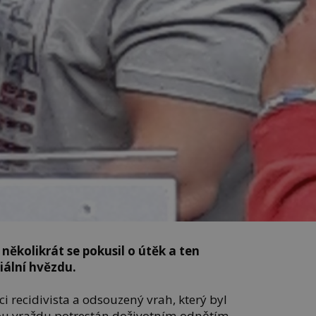
, několikrát se pokusil o útěk a ten
iální hvězdu.
tici recidivista a odsouzený vrah, který byl
u vraždu potrestán doživotním odnětím