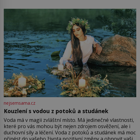
mu přitom zůstane za prsty… „Na šaty ho bude málo,
milostpaní. Stačí jenom na sukni,“ zhodnotí švadlena
množství růžového mušelínu. „Ošidili vás, podívejte.“
Vezme do ruky dřevěnou
nejsemsama.cz
Kouzlení s vodou z potoků a studánek
Voda má v magii zvláštní místo. Má jedinečné vlastnosti,
které pro vás mohou být nejen zdrojem osvěžení, ale i
duchovní síly a léčení. Voda z potoků a studánek má moc
přinést do vašeho života pozitivní změny a obnovit vaši