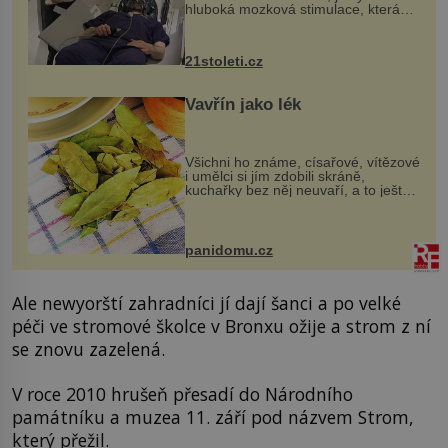
hluboká mozková stimulace, která
však vyžaduje vysoce invazivní
zákrok. Ultrazvuk zase není vhodný
k dostatečně přesnému zacílení ...
21stoleti.cz
Vavřín jako lék
Všichni ho známe, císařové, vítězové
i umělci si jím zdobili skráně,
kuchařky bez něj neuvaří, a to ještě
nevíte, že bobkový list může výrazně
zmírnit některé naše neduhy.
Obsahuje v malém množství ně...
panidomu.cz
Ale newyorští zahradníci jí dají šanci a po velké
péči ve stromové školce v Bronxu ožije a strom z ní
se znovu zazelená.
V roce 2010 hrušeň přesadí do Národního
památníku a muzea 11. září pod názvem Strom,
který přežil.