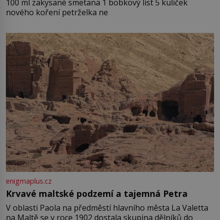
100 ml zakysané smetana 1 bobkový list 5 kuliček
nového koření petrželka ne
enigmaplus.cz
Krvavé maltské podzemí a tajemná Petra
V oblasti Paola na předměstí hlavního města La Valetta
na Maltě se v roce 1902 dostala skupina dělníků do