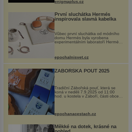
enigmaplus.cz
...
První sluchátka Hermés
inspirovala slavná kabelka
Vůbec první sluchátka od módního
domu Hermès byla vyrobena
experimentálním laboratoří Hermès
Ateliers Horizons. Elegantní gadget
si vyžádal dva roky vývoje a chlubí
se ručně šitou hovězí kůží a
epochalnisvet.cz
kovový...
ZÁBOŘSKÁ POUŤ 2025
Tradiční Zábořská pouť, která se
koná v neděli 7.9.2025 od 11:00
hod. u kostela v Záboří, části obce
Kly u Mělníka. V programu naleznete
komentovanou prohlídku kostela,
dobovou hudbu, řemesla, atrakce...
epochanacestach.cz
Měkké na dotek, krásné na
pohled