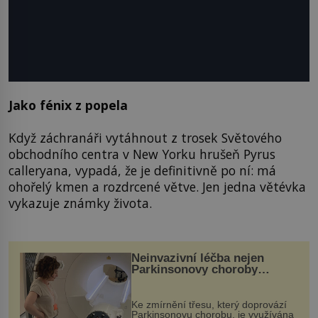
Jako fénix z popela
Když záchranáři vytáhnout z trosek Světového
obchodního centra v New Yorku hrušeň Pyrus
calleryana, vypadá, že je definitivně po ní: má
ohořelý kmen a rozdrcené větve. Jen jedna větévka
vykazuje známky života.
Neinvazivní léčba nejen
Parkinsonovy choroby
pomocí ultrazvukové
„helmy“
Ke zmírnění třesu, který doprovází
Parkinsonovu chorobu, je využívána