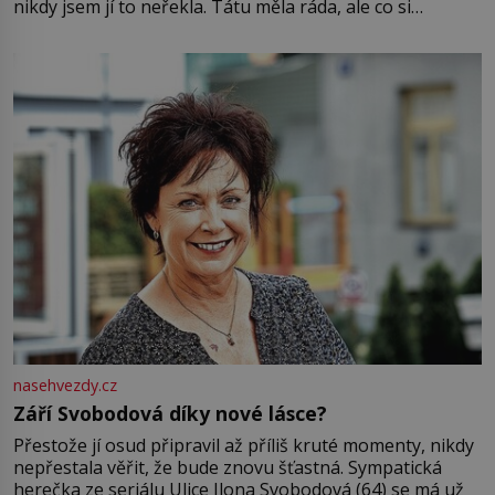
nikdy jsem jí to neřekla. Tátu měla ráda, ale co si
pamatuji, tak jsme s Mirkem byli zamilovaní mnohem víc.
Jsme spolu moc rádi Tehdy byla jiná doba, když
nasehvezdy.cz
Září Svobodová díky nové lásce?
Přestože jí osud připravil až příliš kruté momenty, nikdy
nepřestala věřit, že bude znovu šťastná. Sympatická
herečka ze seriálu Ulice Ilona Svobodová (64) se má už