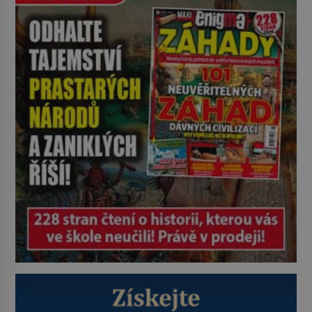
stala symbolem jižní Francie,
romantických prázdnin i klidu
venkova. Její příběh je však
mnohem starší než slavné
provensálské plantáže. Lidé si této
neobyčejné rostlinky cenili už před
tisíci […]