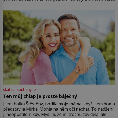
energii. Využitím těchto přírodních zdrojů v magii
můžete obohatit své rituály a přinést do svého života
větší harmonii a klid. Je důležité
skutecnepribehy.cz
Ten můj chlap je prostě báječný
Jsem holka Štěstěny, tvrdila moje máma, když jsem doma
představila Mirka. Mohla na něm oči nechat. To nadšení
ji neopustilo nikdy. Myslím, že mi trochu záviděla, ale