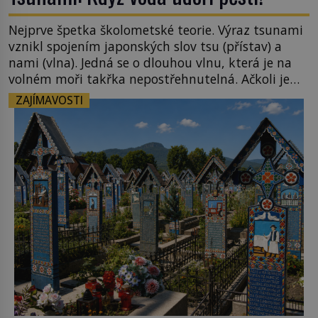
Nejprve špetka školometské teorie. Výraz tsunami
vznikl spojením japonských slov tsu (přístav) a
nami (vlna). Jedná se o dlouhou vlnu, která je na
volném moři takřka nepostřehnutelná. Ačkoli je
vlnová délka tsunami i 300 kilometrů, výška vlny
ZAJÍMAVOSTI
na volném moři je maximálně 1,5 metru. Máme se
podobné obří vlny obávat i v Evropě? Vznik
tsunami si […]