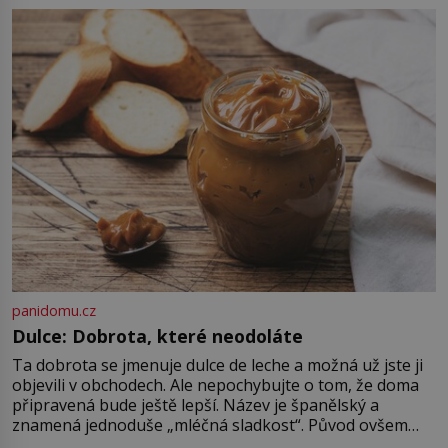
můžete. A nejspíš mu i bude
chutnat, ovšem měl by ji mít jen
jako občasný pamlsek. […]
panidomu.cz
Dulce: Dobrota, které neodoláte
Ta dobrota se jmenuje dulce de leche a možná už jste ji
objevili v obchodech. Ale nepochybujte o tom, že doma
připravená bude ještě lepší. Název je španělský a
znamená jednoduše „mléčná sladkost“. Původ ovšem
není úplně jednoznačný, o autorství této receptury se