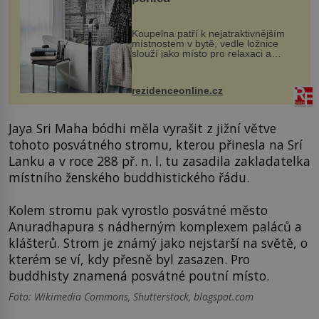
Koupelna patří k nejatraktivnějším
místnostem v bytě, vedle ložnice
slouží jako místo pro relaxaci a
odpočinek. Koupelnový textil –
ručníky, osušky a koberečky –
mohou jako mávnutím kouzelného
rezidenceonline.cz
proutku...
Jaya Sri Maha bódhi měla vyrašit z jižní větve
tohoto posvátného stromu, kterou přinesla na Srí
Lanku a v roce 288 př. n. l. tu zasadila zakladatelka
místního ženského buddhistického řádu.
Kolem stromu pak vyrostlo posvátné město
Anuradhapura s nádherným komplexem paláců a
klášterů. Strom je známý jako nejstarší na světě, o
kterém se ví, kdy přesně byl zasazen. Pro
buddhisty znamená posvátné poutní místo.
Foto: Wikimedia Commons, Shutterstock, blogspot.com