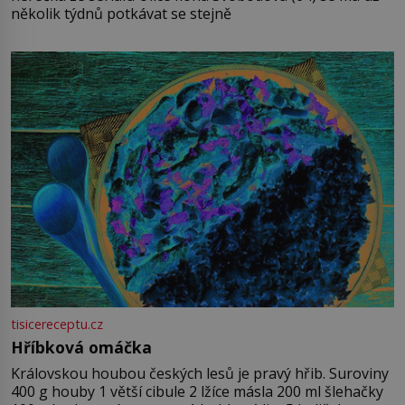
několik týdnů potkávat se stejně
tisicereceptu.cz
Hříbková omáčka
Královskou houbou českých lesů je pravý hřib. Suroviny
400 g houby 1 větší cibule 2 lžíce másla 200 ml šlehačky