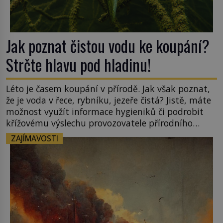
Jak poznat čistou vodu ke koupání?
Strčte hlavu pod hladinu!
Léto je časem koupání v přírodě. Jak však poznat,
že je voda v řece, rybníku, jezeře čistá? Jistě, máte
možnost využít informace hygieniků či podrobit
křížovému výslechu provozovatele přírodního
koupaliště. Existuje ale ještě jiná alternativa. Jaká?
ZAJÍMAVOSTI
Podívat se pod hladinu a zjistit, kdo si onu
konkrétní vodní lokalitu oblíbil už dávno před
vámi. Říká se jim bioindikátory […]