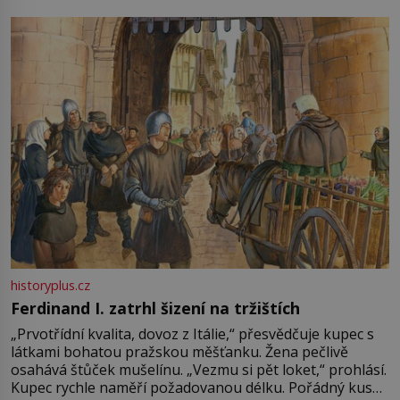
pře hned několik latinskoamerických zemí a k tomu
Francie, kde se traduje,
historyplus.cz
Ferdinand I. zatrhl šizení na tržištích
„Prvotřídní kvalita, dovoz z Itálie,“ přesvědčuje kupec s
látkami bohatou pražskou měšťanku. Žena pečlivě
osahává štůček mušelínu. „Vezmu si pět loket,“ prohlásí.
Kupec rychle naměří požadovanou délku. Pořádný kus