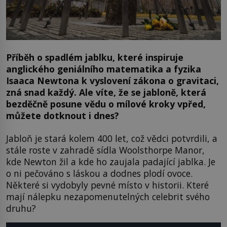
Příběh o spadlém jablku, které inspiruje
anglického geniálního matematika a fyzika
Isaaca Newtona k vyslovení zákona o gravitaci,
zná snad každý. Ale víte, že se jabloně, která
bezděčně posune vědu o mílové kroky vpřed,
můžete dotknout i dnes?
Jabloň je stará kolem 400 let, což vědci potvrdili, a
stále roste v zahradě sídla Woolsthorpe Manor,
kde Newton žil a kde ho zaujala padající jablka. Je
o ni pečováno s láskou a dodnes plodí ovoce.
Některé si vydobyly pevné místo v historii. Které
mají nálepku nezapomenutelných celebrit svého
druhu?