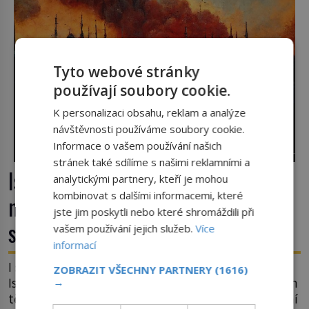
Tyto webové stránky
používají soubory cookie.
K personalizaci obsahu, reklam a analýze
návštěvnosti používáme soubory cookie.
Informace o vašem používání našich
stránek také sdílíme s našimi reklamními a
Istanbul v plamenech: Proč obří
analytickými partnery, kteří je mohou
kombinovat s dalšími informacemi, které
megapoli ohrožují měsíce
jste jim poskytli nebo které shromáždili při
smaženého lilku?
vašem používání jejich služeb.
Více
informací
I současný kosmopolitní a dobře organizovaný
ZOBRAZIT VŠECHNY PARTNERY
(1616)
Istanbul nemá s rizikem požárů nikdy vyhráno. Jen
→
těžko si tak člověk dokáže představit, jaká požární