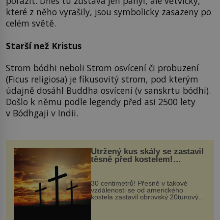
porazit. Dnes tu zůstává jen pahýl, ale větvičky,
které z něho vyrašily, jsou symbolicky zasazeny po
celém světě.
Starší než Kristus
Strom bódhi neboli Strom osvícení či probuzení
(Ficus religiosa) je fíkusovitý strom, pod kterým
údajně dosáhl Buddha osvícení (v sanskrtu bódhi).
Došlo k němu podle legendy před asi 2500 lety
v Bódhgaji v Indii.
Utržený kus skály se zastavil
těsně před kostelem!
Ochránila ho boží síla?
30 centimetrů! Přesně v takové
vzdálenosti se od amerického
kostela zastavil obrovský 20tunový
balvan, který se v květnu 2014
nečekaně odtrhl od nedaleké skály
při její demolici. Podle místních stojí