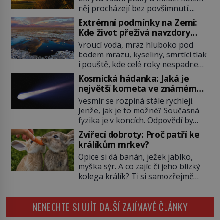
něj procházejí bez povšimnutí.
Přesto právě rákos pomáhal stavět
Extrémní podmínky na Zemi:
domy, vyrábět lodě, zapisovat první
Kde život přežívá navzdory
texty a inspiroval řadu pověstí.
všemu
Vroucí voda, mráz hluboko pod
Tato skromná, ale užitečná
bodem mrazu, kyseliny, smrtící tlak
rostlina provází člověka už tisíce
i pouště, kde celé roky nespadne
let. Většina lidí vnímá rákos jen jako
jediná kapka deště. Na první
obyčejnou kulisu letního koupání.
Kosmická hádanka: Jaká je
pohled místa, kde nemůže
Stačí se však podívat […]
největší kometa ve známém
existovat vůbec nic. Přesto právě
vesmíru?
Vesmír se rozpíná stále rychleji.
tady vědci objevují organismy,
Jenže, jak je to možné? Současná
které posouvají hranice života.
fyzika je v koncích. Odpovědí by
Každý nový nález mění naše
mohla být hypotetická temná
představy o tom, co všechno
Zvířecí dobroty: Proč patří ke
energie. Právě na tu se zaměří
dokáže příroda a napovídá, kde
králíkům mrkev?
pozornost dvojice zkušených
bychom jednou […]
Opice si dá banán, ježek jablko,
astronomů. Namísto ní ale objeví
myška sýr. A co zajíc či jeho blízký
něco mnohem hmatatelnějšího.
kolega králík? Ti si samozřejmě
Naprosto rekordní kometu!
pochutnají na mrkvi! Proč jsou
Astronomové Pedro Bernardinelli a
podobné představy o potravě
Gary Bernstein mravenčí prací
NENECHTE SI UJÍT DALŠÍ ZAJÍMAVÉ ČLÁNKY
zvířat často spíš mýty? Pokud máte
zkoumají archivní snímky v rámci
doma králíka, mrkev mu dát
Průzkumu temné energie […]