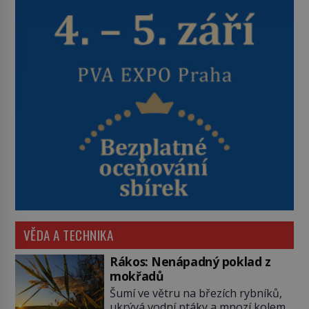
VĚDA A TECHNIKA
Rákos: Nenápadný poklad z
mokřadů
Šumí ve větru na březích rybníků,
ukrývá vodní ptáky a mnozí kolem