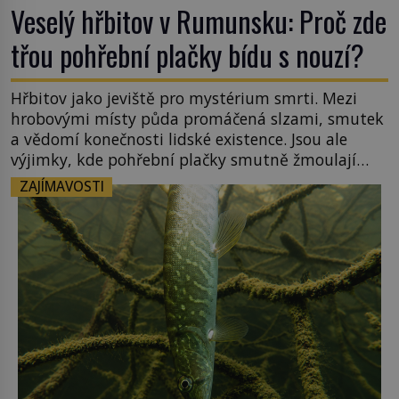
Veselý hřbitov v Rumunsku: Proč zde
třou pohřební plačky bídu s nouzí?
Hřbitov jako jeviště pro mystérium smrti. Mezi
hrobovými místy půda promáčená slzami, smutek
a vědomí konečnosti lidské existence. Jsou ale
výjimky, kde pohřební plačky smutně žmoulají
kapesníky nikoli při smutečním obřadu, ale při
ZAJÍMAVOSTI
pohledu na výši vyměřené podpory
v nezaměstnanosti. Kam vás pozveme? Unikátní
hřbitov, který si vysloužil název „Veselý“, najdeme
v rumunské vesnici Sapanta, nedaleko hranic […]