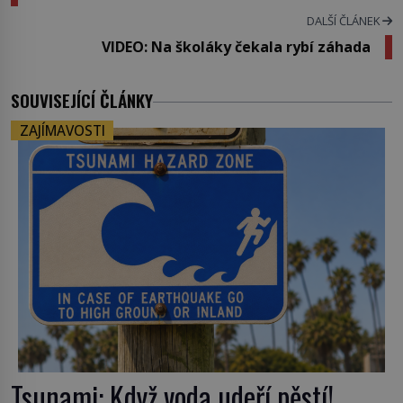
DALŠÍ ČLÁNEK
VIDEO: Na školáky čekala rybí záhada
SOUVISEJÍCÍ ČLÁNKY
ZAJÍMAVOSTI
Tsunami: Když voda udeří pěstí!