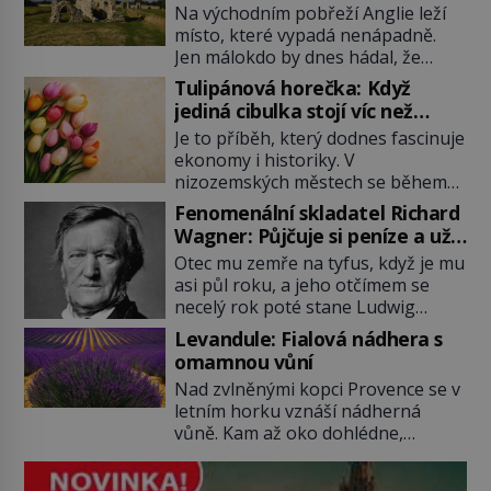
hladinou
Na východním pobřeží Anglie leží
místo, které vypadá nenápadně.
Jen málokdo by dnes hádal, že
právě zde kdysi stojí jeden z
Tulipánová horečka: Když
nejvýznamnějších anglických
jediná cibulka stojí víc než
přístavů. Středověký Dunwich
honosný dům
Je to příběh, který dodnes fascinuje
soupeří svým významem s
ekonomy i historiky. V
Londýnem, pyšní se kostely,
nizozemských městech se během
kláštery i rušnými tržišti. Pak se ale
několika měsíců obyčejná cibulka
příroda obrátí proti němu. Bouře,
Fenomenální skladatel Richard
tulipánu mění v jednu z nejdražších
mořská eroze a postupující pobřeží
Wagner: Půjčuje si peníze a už
věcí na trhu. Lidé uzavírají obchody
během několika staletí pohltí […]
je nevrací!
Otec mu zemře na tyfus, když je mu
za částky, které odpovídají ceně
asi půl roku, a jeho otčímem se
luxusních domů, věří v nekonečný
necelý rok poté stane Ludwig
růst a bohatství na dosah ruky. Pak
Geyer (1779–1821). Je o pět let
ale přijde únor roku 1637 a sen o
Levandule: Fialová nádhera s
mladší, než matka Richarda
[…]
omamnou vůní
Wagnera (1813–1883) a podle
Nad zvlněnými kopci Provence se v
nedochované korespondence je
letním horku vznáší nádherná
docela dobře možné, že Geyer není
vůně. Kam až oko dohlédne,
jen jeho otčím, ale rovnou otec.
táhnou se řady fialových květů, nad
Velký otazník také visí nad tím, […]
nimiž bzučí tisíce včel. Levandule se