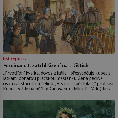
historyplus.cz
Ferdinand I. zatrhl šizení na tržištích
„Prvotřídní kvalita, dovoz z Itálie,“ přesvědčuje kupec s
látkami bohatou pražskou měšťanku. Žena pečlivě
osahává štůček mušelínu. „Vezmu si pět loket,“ prohlásí.
Kupec rychle naměří požadovanou délku. Pořádný kus
mu přitom zůstane za prsty… „Na šaty ho bude málo,
milostpaní. Stačí jenom na sukni,“ zhodnotí švadlena
množství růžového mušelínu. „Ošidili vás, podívejte.“
Vezme do ruky dřevěnou