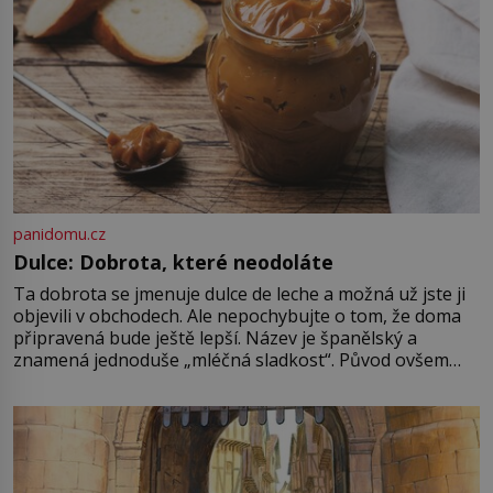
panidomu.cz
Dulce: Dobrota, které neodoláte
Ta dobrota se jmenuje dulce de leche a možná už jste ji
objevili v obchodech. Ale nepochybujte o tom, že doma
připravená bude ještě lepší. Název je španělský a
znamená jednoduše „mléčná sladkost“. Původ ovšem
není úplně jednoznačný, o autorství této receptury se
pře hned několik latinskoamerických zemí a k tomu
Francie, kde se traduje,