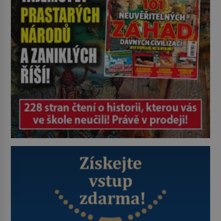
je ovšem jeden z nejslavnějších
vrahů, Jeffrey Dahmer (1960–1994).
Je 27. května 1991. […]