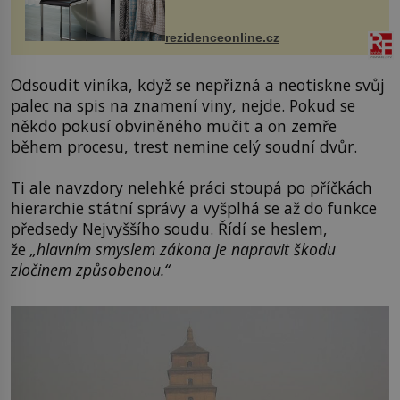
odpočinek. Koupelnový textil –
ručníky, osušky a koberečky –
mohou jako mávnutím kouzelného
rezidenceonline.cz
proutku...
Odsoudit viníka, když se nepřizná a neotiskne svůj
palec na spis na znamení viny, nejde. Pokud se
někdo pokusí obviněného mučit a on zemře
během procesu, trest nemine celý soudní dvůr.
Ti ale navzdory nelehké práci stoupá po příčkách
hierarchie státní správy a vyšplhá se až do funkce
předsedy Nejvyššího soudu. Řídí se heslem,
že
„hlavním smyslem zákona je napravit škodu
zločinem způsobenou.“