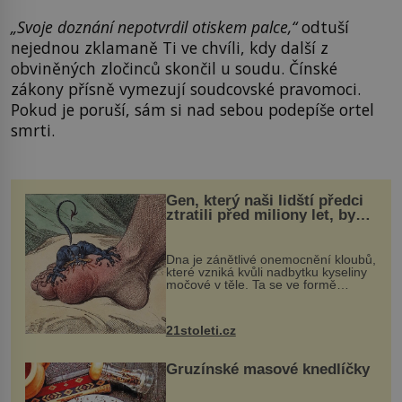
„Svoje doznání nepotvrdil otiskem palce,“
odtuší
nejednou zklamaně Ti ve chvíli, kdy další z
obviněných zločinců skončil u soudu. Čínské
zákony přísně vymezují soudcovské pravomoci.
Pokud je poruší, sám si nad sebou podepíše ortel
smrti.
Gen, který naši lidští předci
ztratili před miliony let, by
mohl pomoci s léčbou
„nemoci králů“
Dna je zánětlivé onemocnění kloubů,
které vzniká kvůli nadbytku kyseliny
močové v těle. Ta se ve formě
krystalků ukládá v blízkosti kloubů,
nejčastěji přitom postihuje palce na
nohou, a způsobuje bole...
21stoleti.cz
Gruzínské masové knedlíčky