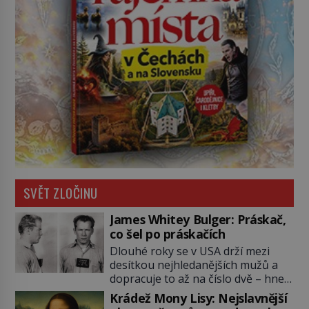
SVĚT ZLOČINU
James Whitey Bulger: Práskač,
co šel po práskačích
Dlouhé roky se v USA drží mezi
desítkou nejhledanějších mužů a
dopracuje to až na číslo dvě – hned
po Usámovi bin Ládinovi (1957–
Krádež Mony Lisy: Nejslavnější
2011). To je James „Whitey“ Bulger