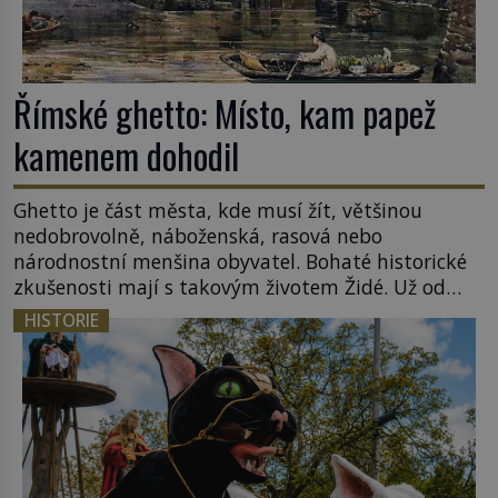
Římské ghetto: Místo, kam papež
kamenem dohodil
Ghetto je část města, kde musí žít, většinou
nedobrovolně, náboženská, rasová nebo
národnostní menšina obyvatel. Bohaté historické
zkušenosti mají s takovým životem Židé. Už od
středověku jsou totiž v každou chvíli nuceni v
HISTORIE
nějakém žít. Mezi ty nejslavnější patří i římské
ghetto založené v roce 1555. Pokud jde o vztah
k Židům, nemá se Řím čím chlubit. […]