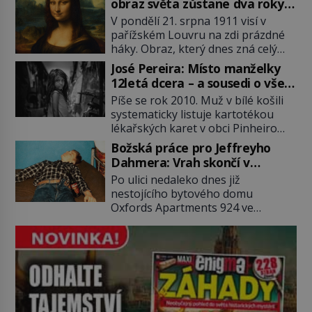
obraz světa zůstane dva roky
(1929–2018) viněný ze spoluúčasti
nezvěstný
V pondělí 21. srpna 1911 visí v
na 19 vraždách, vydírání a lichvy. A
pařížském Louvru na zdi prázdné
samozřejmě, krom toho je ještě
háky. Obraz, který dnes zná celý
drogový dealer, který neváhá
svět, je pryč. Zpočátku si nikdo
odstranit z cesty všechny práskače,
José Pereira: Místo manželky
nemyslí, že jde o krádež.
zatímco […]
12letá dcera – a sousedi o všem
Zaměstnanci jsou přesvědčeni, že
vědí!
Píše se rok 2010. Muž v bílé košili
Mona Lisa je jen v restaurátorské
systematicky listuje kartotékou
dílně nebo u fotografa. Když se
lékařských karet v obci Pinheiro
ukáže pravda, propukne jeden z
ležící asi 20 kilometrů od farmy s
největších honů na zloděje v […]
Božská práce pro Jeffreyho
podivínským majitelem. Něco tu
Dahmera: Vrah skončí v
nesedí. Ledaže… Ledaže by ta
tratolišti krve ve vězeňských
Po ulici nedaleko dnes již
mladá dívka z farmy byla ne
umývárnách
nestojícího bytového domu
manželkou, ale dcerou – a všechny
Oxfords Apartments 924 ve
ty děti byly zplozené v incestu. Na
wisconsinském Milwaukee se
sociálním odboru jednoho z […]
potácí zcela zmatený 14letý
Konerak Sinthasomphone. Když ho
zastaví policejní hlídka, ochable jí
nadiktuje adresu „jeho kamaráda“.
Strážníci ho dopraví zpět do
udaného bytu. Oním „kamarádem“