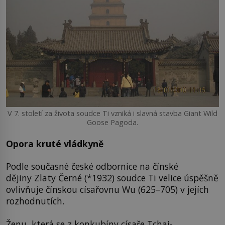
V 7. století za života soudce Ti vzniká i slavná stavba Giant Wild
Goose Pagoda.
Opora kruté vládkyně
Podle současné české odbornice na čínské
dějiny Zlaty Černé (*1932) soudce Ti velice úspěšně
ovlivňuje čínskou císařovnu Wu (625–705) v jejích
rozhodnutích.
Ženu, která se z konkubíny císaře Tchaj-