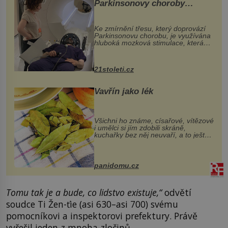
Parkinsonovy choroby
pomocí ultrazvukové
„helmy“
Ke zmírnění třesu, který doprovází
Parkinsonovu chorobu, je využívána
hluboká mozková stimulace, která
však vyžaduje vysoce invazivní
zákrok. Ultrazvuk zase není vhodný
k dostatečně přesnému zacílení ...
21stoleti.cz
Vavřín jako lék
Všichni ho známe, císařové, vítězové
i umělci si jím zdobili skráně,
kuchařky bez něj neuvaří, a to ještě
nevíte, že bobkový list může výrazně
zmírnit některé naše neduhy.
Obsahuje v malém množství ně...
panidomu.cz
Tomu tak je a bude, co lidstvo existuje,“
odvětí
soudce Ti Žen-ťie (asi 630–asi 700) svému
pomocníkovi a inspektorovi prefektury. Právě
vyřešil jeden z mnoha zločinů.