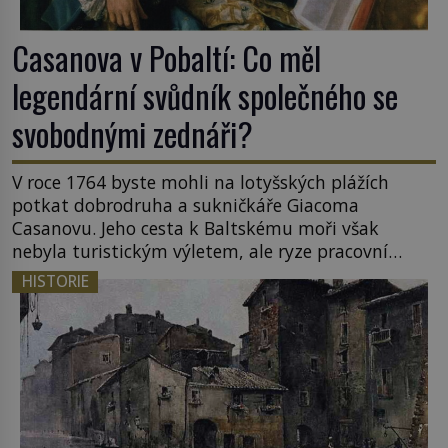
Casanova v Pobaltí: Co měl
legendární svůdník společného se
svobodnými zednáři?
V roce 1764 byste mohli na lotyšských plážích
potkat dobrodruha a sukničkáře Giacoma
Casanovu. Jeho cesta k Baltskému moři však
nebyla turistickým výletem, ale ryze pracovní
cestou se zištnými úmysly. Jaký cíl Casanova
HISTORIE
sledoval, když se například procházel uličkami
lotyšské Rigy? Casanova v Pobaltí kontaktoval
tamní zednářské lóže. Nebyl v této oblasti žádným
nováčkem, protože do zednářské […]