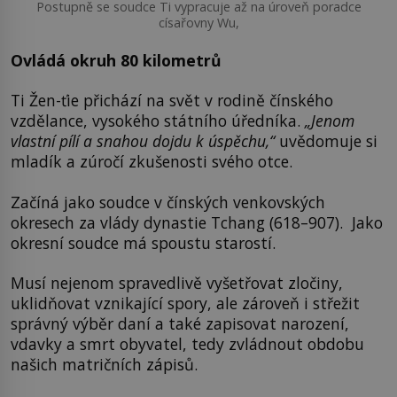
Postupně se soudce Ti vypracuje až na úroveň poradce
císařovny Wu,
Ovládá okruh 80 kilometrů
Ti Žen-ťie přichází na svět v rodině čínského
vzdělance, vysokého státního úředníka.
„Jenom
vlastní pílí a snahou dojdu k úspěchu,“
uvědomuje si
mladík a zúročí zkušenosti svého otce.
Začíná jako soudce v čínských venkovských
okresech za vlády dynastie Tchang (618–907). Jako
okresní soudce má spoustu starostí.
Musí nejenom spravedlivě vyšetřovat zločiny,
uklidňovat vznikající spory, ale zároveň i střežit
správný výběr daní a také zapisovat narození,
vdavky a smrt obyvatel, tedy zvládnout obdobu
našich matričních zápisů.