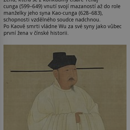
cunga (599–649) vnutí svojí mazaností až do role
manželky jeho syna Kao-cunga (628–683),
schopnosti vzdělného soudce nadchnou.
Po Kaově smrti vládne Wu za své syny jako vůbec
první žena v čínské historii.