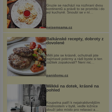
Gruzie se nachází na rozhraní dvou
kontinentů a právě to se promítá i do
její kuchyně. Snoubí se v ní
evropské a asijské chutě a díky tomu
vznikají rozmanité a chuťově bohaté
pokrmy, které rozhodně st...
nejsemsama.cz
Balkánské recepty, dobroty z
dovolené
Měli jste se krásně, ochutnali jste
zajímavé pokrmy a rádi byste si ten
zážitek zopakovali? Není nic
snazšího. Pljeskavica (10 porcí)
Možná jste ji ochutnali na dovolené v
bývalé Jugoslávii, lze ji vi...
panidomu.cz
Měkké na dotek, krásné na
pohled
Koupelna patří k nejatraktivnějším
místnostem v bytě, vedle ložnice
slouží jako místo pro relaxaci a