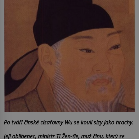
Po tváří čínské císařovny
Wu
se koulí slzy jako hrachy.
Její oblíbenec, ministr Ti Žen-ťie, muž činu, který se