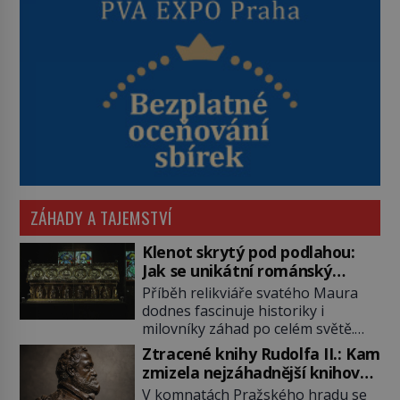
ZÁHADY A TAJEMSTVÍ
Klenot skrytý pod podlahou:
Jak se unikátní románský
poklad dostal do zapadlého
Příběh relikviáře svatého Maura
Bečova?
dodnes fascinuje historiky i
milovníky záhad po celém světě.
Tato románská zlatnická památka
Ztracené knihy Rudolfa II.: Kam
ze 13. století je po českých
zmizela nejzáhadnější knihovna
korunovačních klenotech druhým
Evropy?
V komnatách Pražského hradu se
nejcennějším movitým majetkem v