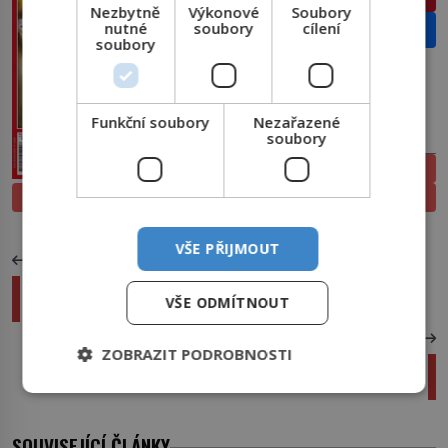
Nezbytně
Výkonové
Soubory
nutné
soubory
cílení
Email
soubory
Funkční soubory
Nezařazené
soubory
PŘEDPLATNÉ
ELEKTRONICKÉ
PROLISTOVAT
TIŠTĚNÉ
VŠE PŘIJMOUT
PŘEDCHOZÍ ČLÁNEK
Na dotek smrti: 3 hvězdy, které málem zemřou
VŠE ODMÍTNOUT
před kamerou
DALŠÍ ČLÁNEK
ZOBRAZIT PODROBNOSTI
Pravěké vymoženosti: Kojenecké láhve z doby
železné a bronzové
SOUVISEJÍCÍ ČLÁNKY