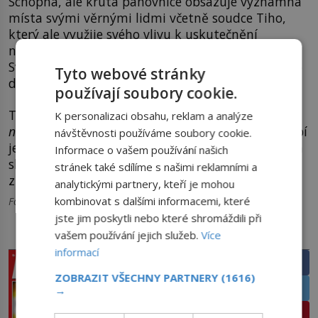
Schopná, ale krutá panovnice obsazuje významná
místa svými věrnými lidmi včetně soudce Tiho,
který ale využije svého vlivu k uskutečnění
některých reforem. To se ovšem císařovně nelíbí.
Svému oblíbenci pohrozí trestem smrti a zavře ho
Tyto webové stránky
do vězení.
používají soubory cookie.
Ti ale z žaláře uprchne.
„
Je pro mě
K personalizaci obsahu, reklam a analýze
nepostradatelný,
“
uvědomí si panovnice, jak jí chybí
návštěvnosti používáme soubory cookie.
jeho bystrý úsudek a povolává ho zpátky do svých
Informace o vašem používání našich
služeb. Když roku 700 zemře, císařovně Wu se
stránek také sdílíme s našimi reklamními a
zhroutí její svět.
analytickými partnery, kteří je mohou
kombinovat s dalšími informacemi, které
Foto: wikipedia.org
jste jim poskytli nebo které shromáždili při
vašem používání jejich služeb.
Více
PRÁVĚ V PRODEJI
SDÍLEJTE ČLÁNEK
informací
Facebook
ZOBRAZIT VŠECHNY PARTNERY
(1616)
Twitter
→
Pinterest