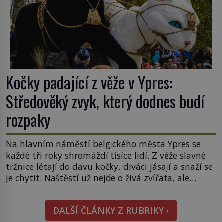
Kočky padající z věže v Ypres:
Středověký zvyk, který dodnes budí
rozpaky
Na hlavním náměstí belgického města Ypres se
každé tři roky shromáždí tisíce lidí. Z věže slavné
tržnice létají do davu kočky, diváci jásají a snaží se
je chytit. Naštěstí už nejde o živá zvířata, ale
jenom o plyšové suvenýry. Kdysi to ale bylo jinak.
Tato veselá podívaná připomíná jeden z
DALŠÍ ČLÁNKY Z RUBRIKY ›
nejpodivnějších a zároveň nejkrutějších zvyků […]