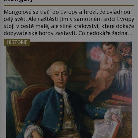
Mongolové se tlačí do Evropy a hrozí, že ovládnou
celý svět. Ale naštěstí jim v samotném srdci Evropy
stojí v cestě malé, ale silné království, které dokáže
dobyvatelské hordy zastavit. Co nedokáže žádná
z asijských říší, co nedokážou Němci – to dokáže
HISTORIE
český král. Nebo že by ne? Mongolové od roku 1223
postupují podél Kaspického a Azovského moře, […]