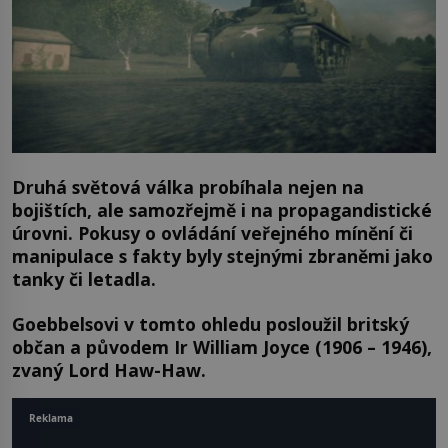
Druhá světová válka probíhala nejen na
bojištích, ale samozřejmě i na propagandistické
úrovni. Pokusy o ovládání veřejného mínění či
manipulace s fakty byly stejnými zbraněmi jako
tanky či letadla.
Goebbelsovi v tomto ohledu posloužil britský
občan a původem Ir William Joyce (1906 – 1946),
zvaný Lord Haw-Haw.
Reklama