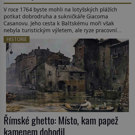
V roce 1764 byste mohli na lotyšských plážích
potkat dobrodruha a sukničkáře Giacoma
Casanovu. Jeho cesta k Baltskému moři však
nebyla turistickým výletem, ale ryze pracovní
cestou se zištnými úmysly. Jaký cíl Casanova
HISTORIE
sledoval, když se například procházel uličkami
lotyšské Rigy? Casanova v Pobaltí kontaktoval
tamní zednářské lóže. Nebyl v této oblasti žádným
nováčkem, protože do zednářské […]
Římské ghetto: Místo, kam papež
kamenem dohodil