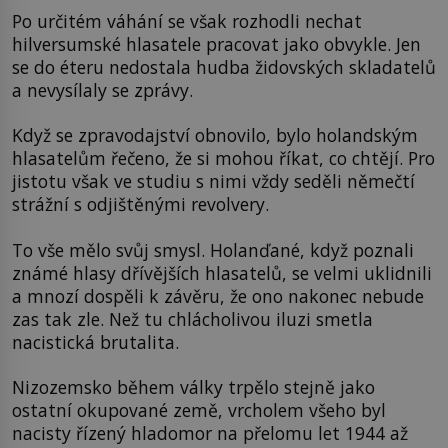
Po určitém váhání se však rozhodli nechat
hilversumské hlasatele pracovat jako obvykle. Jen
se do éteru nedostala hudba židovských skladatelů
a nevysílaly se zprávy.
Když se zpravodajství obnovilo, bylo holandským
hlasatelům řečeno, že si mohou říkat, co chtějí. Pro
jistotu však ve studiu s nimi vždy seděli němečtí
strážní s odjištěnými revolvery.
To vše mělo svůj smysl. Holanďané, když poznali
známé hlasy dřívějších hlasatelů, se velmi uklidnili
a mnozí dospěli k závěru, že ono nakonec nebude
zas tak zle. Než tu chlácholivou iluzi smetla
nacistická brutalita.
Nizozemsko během války trpělo stejně jako
ostatní okupované země, vrcholem všeho byl
nacisty řízený hladomor na přelomu let 1944 až