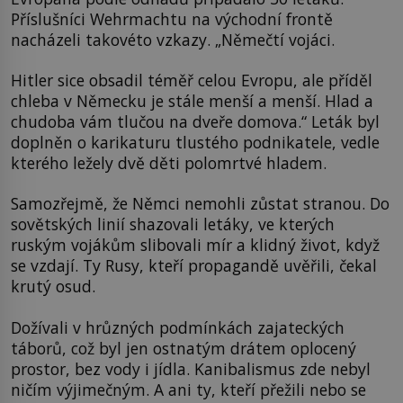
Příslušníci Wehrmachtu na východní frontě
nacházeli takovéto vzkazy. „Němečtí vojáci.
Hitler sice obsadil téměř celou Evropu, ale příděl
chleba v Německu je stále menší a menší. Hlad a
chudoba vám tlučou na dveře domova.“ Leták byl
doplněn o karikaturu tlustého podnikatele, vedle
kterého ležely dvě děti polomrtvé hladem.
Samozřejmě, že Němci nemohli zůstat stranou. Do
sovětských linií shazovali letáky, ve kterých
ruským vojákům slibovali mír a klidný život, když
se vzdají. Ty Rusy, kteří propagandě uvěřili, čekal
krutý osud.
Dožívali v hrůzných podmínkách zajateckých
táborů, což byl jen ostnatým drátem oplocený
prostor, bez vody i jídla. Kanibalismus zde nebyl
ničím výjimečným. A ani ty, kteří přežili nebo se