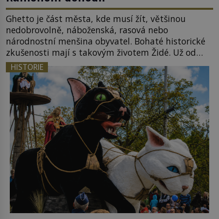
Ghetto je část města, kde musí žít, většinou
nedobrovolně, náboženská, rasová nebo
národnostní menšina obyvatel. Bohaté historické
zkušenosti mají s takovým životem Židé. Už od
středověku jsou totiž v každou chvíli nuceni v
HISTORIE
nějakém žít. Mezi ty nejslavnější patří i římské
ghetto založené v roce 1555. Pokud jde o vztah
k Židům, nemá se Řím čím chlubit. […]