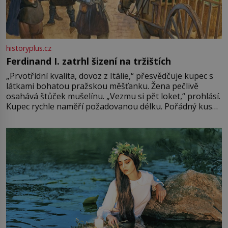
historyplus.cz
Ferdinand I. zatrhl šizení na tržištích
„Prvotřídní kvalita, dovoz z Itálie,“ přesvědčuje kupec s
látkami bohatou pražskou měšťanku. Žena pečlivě
osahává štůček mušelínu. „Vezmu si pět loket,“ prohlásí.
Kupec rychle naměří požadovanou délku. Pořádný kus
mu přitom zůstane za prsty… „Na šaty ho bude málo,
milostpaní. Stačí jenom na sukni,“ zhodnotí švadlena
množství růžového mušelínu. „Ošidili vás, podívejte.“
Vezme do ruky dřevěnou