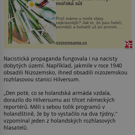
mořská sůl
Proč máme u moře vlasy
nejkrásnější? Jak to, že jsou hebčí,
pevnější a bohatší už po prvním
vykoupání? Protože sůl obsažená v
mořské vodě má blahodárný vliv.
Nejen na tělo a pokožku, ale i na
nejsemsama.cz
vlasy. ...
Nacistická propaganda fungovala i na nacisty
dobytých území. Například, jakmile v roce 1940
obsadili Nizozemsko, ihned obsadili nizozemskou
rozhlasovou stanici Hilversum.
„Den poté, co se holandská armáda vzdala,
dorazilo do Hilversumu asi třicet německých
reportérů. Měli s sebou tolik programů v
holandštině, že by to vystačilo na dva týdny,“
vzpomínal jeden z holandských rozhlasových
hlasatelů.