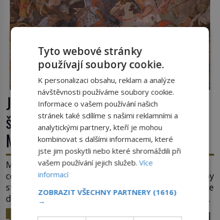
Tyto webové stránky
používají soubory cookie.
K personalizaci obsahu, reklam a analýze
návštěvnosti používáme soubory cookie.
Jaroslav ze Šternberka: Neexistující
Informace o vašem používání našich
šlechtic, který z Moravy vyžene
stránek také sdílíme s našimi reklamními a
analytickými partnery, kteří je mohou
Mongoly
kombinovat s dalšími informacemi, které
jste jim poskytli nebo které shromáždili při
vašem používání jejich služeb.
Více
Mongolové se tlačí do Evropy a hrozí, že ovládnou
informací
celý svět. Ale naštěstí jim v samotném srdci Evropy
stojí v cestě malé, ale silné království, které dokáže
ZOBRAZIT VŠECHNY PARTNERY
(1616)
dobyvatelské hordy zastavit. Co nedokáže žádná
→
z asijských říší, co nedokážou Němci – to dokáže
HISTORIE