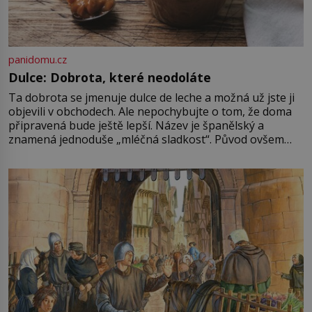
panidomu.cz
Dulce: Dobrota, které neodoláte
Ta dobrota se jmenuje dulce de leche a možná už jste ji
objevili v obchodech. Ale nepochybujte o tom, že doma
připravená bude ještě lepší. Název je španělský a
znamená jednoduše „mléčná sladkost“. Původ ovšem
není úplně jednoznačný, o autorství této receptury se
pře hned několik latinskoamerických zemí a k tomu
Francie, kde se traduje,