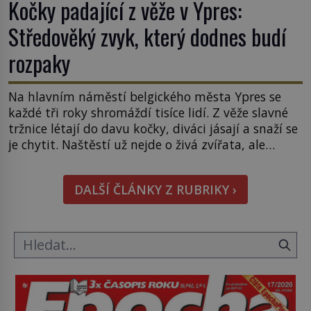
Kočky padající z věže v Ypres:
Středověký zvyk, který dodnes budí
rozpaky
Na hlavním náměstí belgického města Ypres se
každé tři roky shromáždí tisíce lidí. Z věže slavné
tržnice létají do davu kočky, diváci jásají a snaží se
je chytit. Naštěstí už nejde o živá zvířata, ale
jenom o plyšové suvenýry. Kdysi to ale bylo jinak.
Tato veselá podívaná připomíná jeden z
DALŠÍ ČLÁNKY Z RUBRIKY ›
nejpodivnějších a zároveň nejkrutějších zvyků […]