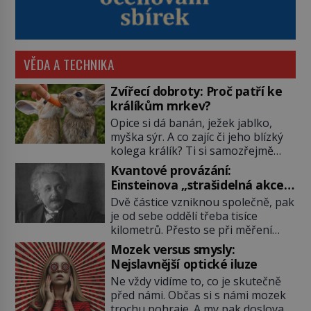
VĚDA A TECHNIKA
Zvířecí dobroty: Proč patří ke
králíkům mrkev?
Opice si dá banán, ježek jablko,
myška sýr. A co zajíc či jeho blízký
kolega králík? Ti si samozřejmě
pochutnají na mrkvi! Proč jsou
Kvantové provázání:
podobné představy o potravě
Einsteinova „strašidelná akce
zvířat často spíš mýty? Pokud máte
na dálku“ dál mate i fascinuje
Dvě částice vzniknou společně, pak
doma králíka, mrkev mu dát
vědce
je od sebe oddělí třeba tisíce
můžete. A nejspíš mu i bude
kilometrů. Přesto se při měření
chutnat, ovšem měl by ji mít jen
chovají, jako by mezi nimi
jako občasný pamlsek. […]
Mozek versus smysly:
existovalo neviditelné pouto. Albert
Nejslavnější optické iluze
Einstein tomu s jistou dávkou
Ne vždy vidíme to, co je skutečně
ironie říká „strašidelná akce na
před námi. Občas si s námi mozek
dálku“ a dlouhá desetiletí věří, že
trochu pohraje. A my pak doslova