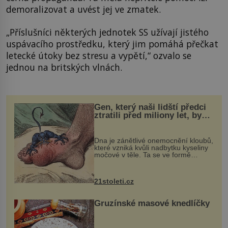
demoralizovat a uvést jej ve zmatek.
„Příslušníci některých jednotek SS užívají jistého
uspávacího prostředku, který jim pomáhá přečkat
letecké útoky bez stresu a vypětí,“ ozvalo se
jednou na britských vlnách.
Gen, který naši lidští předci
ztratili před miliony let, by
mohl pomoci s léčbou
„nemoci králů“
Dna je zánětlivé onemocnění kloubů,
které vzniká kvůli nadbytku kyseliny
močové v těle. Ta se ve formě
krystalků ukládá v blízkosti kloubů,
nejčastěji přitom postihuje palce na
nohou, a způsobuje bole...
21stoleti.cz
Gruzínské masové knedlíčky