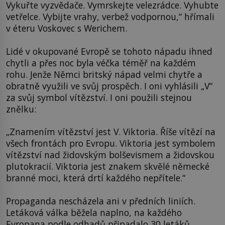
Vykuřte vyzvědače. Vymrskejte velezrádce. Vyhubte
vetřelce. Vybijte vrahy, verbež vodpornou,“ hřímali
v éteru Voskovec s Werichem.
Lidé v okupované Evropě se tohoto nápadu ihned
chytli a přes noc byla véčka téměř na každém
rohu. Jenže Němci britský nápad velmi chytře a
obratně využili ve svůj prospěch. I oni vyhlásili „V“
za svůj symbol vítězství. I oni použili stejnou
znělku:
„Znamením vítězství jest V. Viktoria. Říše vítězí na
všech frontách pro Evropu. Viktoria jest symbolem
vítězství nad židovským bolševismem a židovskou
plutokracií. Viktoria jest znakem skvělé německé
branné moci, která drtí každého nepřítele.“
Propaganda nescházela ani v předních liniích.
Letáková válka běžela naplno, na každého
Evropana podle odhadů připadalo 30 letáků.