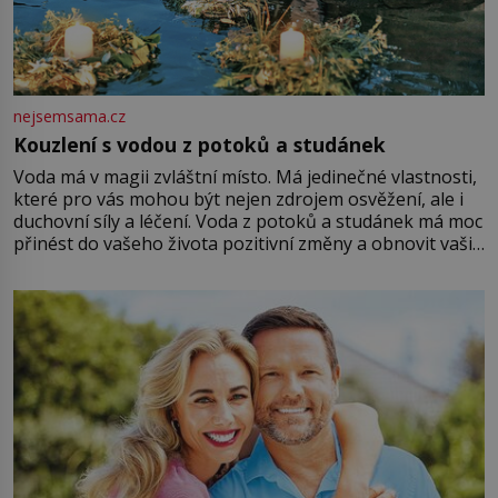
nejsemsama.cz
Kouzlení s vodou z potoků a studánek
Voda má v magii zvláštní místo. Má jedinečné vlastnosti,
které pro vás mohou být nejen zdrojem osvěžení, ale i
duchovní síly a léčení. Voda z potoků a studánek má moc
přinést do vašeho života pozitivní změny a obnovit vaši
energii. Využitím těchto přírodních zdrojů v magii
můžete obohatit své rituály a přinést do svého života
větší harmonii a klid. Je důležité