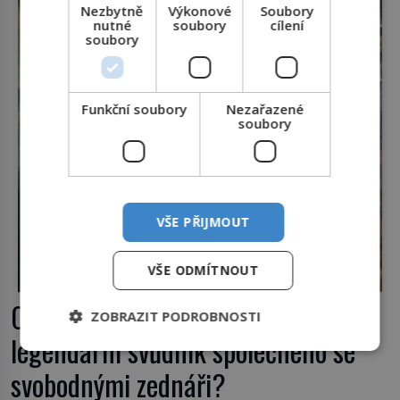
český král. Nebo že by ne? Mongolové od roku 1223
Nezbytně
Výkonové
Soubory
postupují podél Kaspického a Azovského moře, […]
nutné
soubory
cílení
soubory
Funkční soubory
Nezařazené
soubory
VŠE PŘIJMOUT
VŠE ODMÍTNOUT
Casanova v Pobaltí: Co měl
ZOBRAZIT PODROBNOSTI
legendární svůdník společného se
svobodnými zednáři?