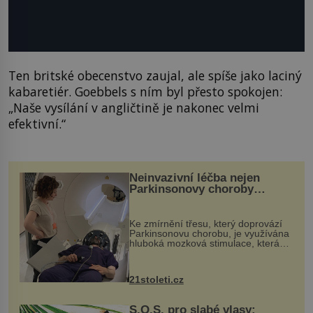
Ten britské obecenstvo zaujal, ale spíše jako laciný
kabaretiér. Goebbels s ním byl přesto spokojen:
„Naše vysílání v angličtině je nakonec velmi
efektivní.“
Neinvazivní léčba nejen
Parkinsonovy choroby
pomocí ultrazvukové
„helmy“
Ke zmírnění třesu, který doprovází
Parkinsonovu chorobu, je využívána
hluboká mozková stimulace, která
však vyžaduje vysoce invazivní
zákrok. Ultrazvuk zase není vhodný
k dostatečně přesnému zacílení ...
21stoleti.cz
S.O.S. pro slabé vlasy: