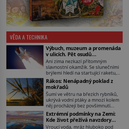
VĚDA A TECHNIKA
Výbuch, muzeum a promenáda
v ulicích. Pět osudů
nejslavnějších raketoplánů
Ani zima nezkazí přítomným
slavnostní okamžik. Se slunečními
brýlemi hledí na startující raketu,
která má do vesmíru vynést kromě
Rákos: Nenápadný poklad z
posádky také obyčejnou učitelku.
mokřadů
Po několika sekundách všem
Šumí ve větru na březích rybníků,
ztuhnou úsměvy, stroj totiž
ukrývá vodní ptáky a mnozí kolem
exploduje. Jejich konstrukce není
něj procházejí bez povšimnutí.
z levného kraje, daňové poplatníky
Přesto právě rákos pomáhal stavět
stojí miliardy dolarů. Na druhou
Extrémní podmínky na Zemi:
domy, vyrábět lodě, zapisovat první
stranu zvládnou jen představitelné
Kde život přežívá navzdory
texty a inspiroval řadu pověstí.
věci. Na malé kousky Název:
všemu
Vroucí voda, mráz hluboko pod
Tato skromná, ale užitečná