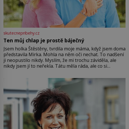
skutecnepribehy.cz
Ten můj chlap je prostě báječný
Jsem holka Štěstěny, tvrdila moje máma, když jsem doma
představila Mirka. Mohla na něm oči nechat. To nadšení
ji neopustilo nikdy. Myslím, že mi trochu záviděla, ale
nikdy jsem jí to neřekla. Tátu měla ráda, ale co si
pamatuji, tak jsme s Mirkem byli zamilovaní mnohem víc.
Jsme spolu moc rádi Tehdy byla jiná doba, když