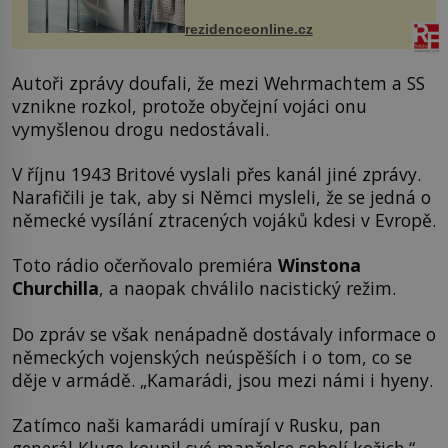
ručníky, osušky a koberečky –
mohou jako mávnutím kouzelného
rezidenceonline.cz
proutku...
Autoři zprávy doufali, že mezi Wehrmachtem a SS
vznikne rozkol, protože obyčejní vojáci onu
vymyšlenou drogu nedostávali.
V říjnu 1943 Britové vyslali přes kanál jiné zprávy.
Narafičili je tak, aby si Němci mysleli, že se jedná o
německé vysílání ztracených vojáků kdesi v Evropě.
Toto rádio očerňovalo premiéra
Winstona
Churchilla
, a naopak chválilo nacistický režim.
Do zpráv se však nenápadně dostávaly informace o
německých vojenských neúspěších i o tom, co se
děje v armádě. „Kamarádi, jsou mezi námi i hyeny.
Zatímco naši kamarádi umírají v Rusku, pan