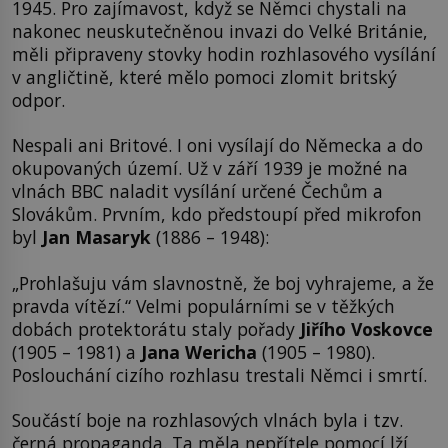
1945. Pro zajímavost, když se Němci chystali na
nakonec neuskutečněnou invazi do Velké Británie,
měli připraveny stovky hodin rozhlasového vysílání
v angličtině, které mělo pomoci zlomit britský
odpor.
Nespali ani Britové. I oni vysílají do Německa a do
okupovaných území. Už v září 1939 je možné na
vlnách BBC naladit vysílání určené Čechům a
Slovákům. Prvním, kdo předstoupí před mikrofon
byl
Jan Masaryk
(1886 – 1948):
„Prohlašuju vám slavnostně, že boj vyhrajeme, a že
pravda vítězí.“ Velmi populárními se v těžkých
dobách protektorátu staly pořady
Jiřího Voskovce
(1905 – 1981) a
Jana Wericha
(1905 – 1980).
Poslouchání cizího rozhlasu trestali Němci i smrtí.
Součástí boje na rozhlasových vlnách byla i tzv.
černá propaganda. Ta měla nepřítele pomocí lží