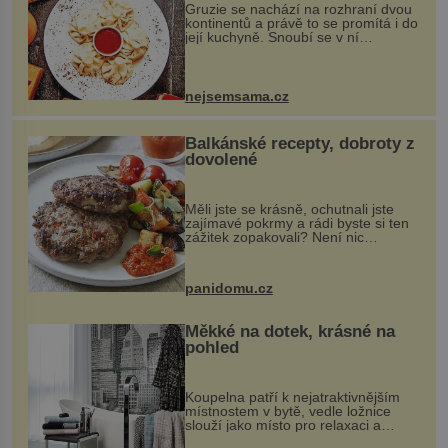
Gruzie se nachází na rozhraní dvou
kontinentů a právě to se promítá i do
její kuchyně. Snoubí se v ní
evropské a asijské chutě a díky tomu
vznikají rozmanité a chuťově bohaté
pokrmy, které rozhodně st...
nejsemsama.cz
Balkánské recepty, dobroty z
dovolené
Měli jste se krásně, ochutnali jste
zajímavé pokrmy a rádi byste si ten
zážitek zopakovali? Není nic
snazšího. Pljeskavica (10 porcí)
Možná jste ji ochutnali na dovolené v
bývalé Jugoslávii, lze ji vi...
panidomu.cz
Měkké na dotek, krásné na
pohled
Koupelna patří k nejatraktivnějším
místnostem v bytě, vedle ložnice
slouží jako místo pro relaxaci a
odpočinek. Koupelnový textil –