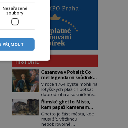
Nezařazené
soubory
E PŘIJMOUT
HISTORIE
Casanova v Pobaltí: Co
měl legendární svůdník
společného se
V roce 1764 byste mohli na
svobodnými zednáři?
lotyšských plážích potkat
dobrodruha a sukničkáře
Giacoma Casanovu. Jeho
Římské ghetto: Místo,
cesta k Baltskému moři
kam papež kamenem
však nebyla turistickým
dohodil
Ghetto je část města, kde
výletem, ale ryze pracovní
musí žít, většinou
cestou se zištnými úmysly.
nedobrovolně,
Jaký cíl Casanova sledoval,