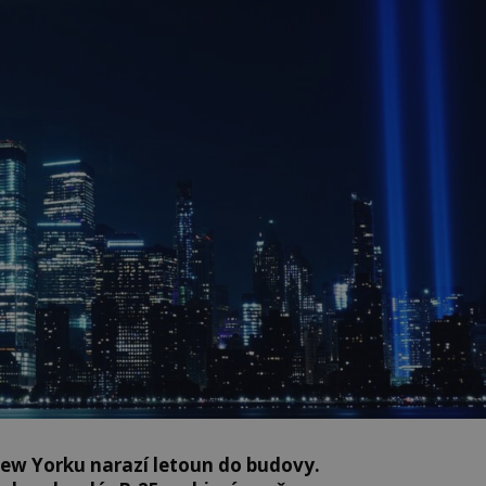
New Yorku narazí letoun do budovy.