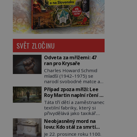
SVĚT ZLOČINU
Odveta za mřížemi: 47
ran pro Krysaře
Charles Howard Schmid
mladší (1942–1975) se
narodí svobodné matce a
adoptují ho provozovatelé
Případ zpoza mříží: Lee
pečovatelského domu
Roy Martin naplní rčení o
Charles a Katharine
volání do lesa
Táta tří dětí a zaměstnanec
Schmidovi. Synek jim
textilní fabriky, který si
mnoho radosti nepřinese.
přivydělává jako taxikář.
Mezi přáteli v arizonském
Okolí ho líčí jako slušného
Tusconu se mu přezdívá
Neobjasněný mord na
člověka. To je Lee Roy
Krysař. Je to pohledný a
lovu: Kdo stál za smrtí
Martin (1937–1972), jinak
charismatický mladík,
přemyslovského knížete
Je 22. prosince roku 1100.
též Škrtič z Gaffney,
kterému to ve škole