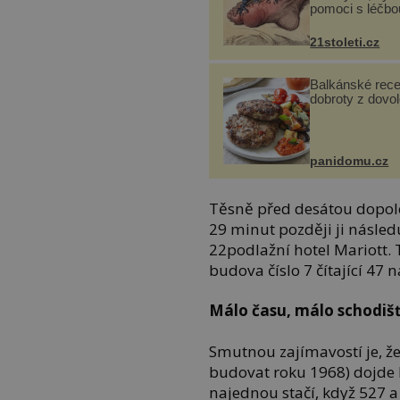
pomoci s léčbo
„nemoci králů“
21stoleti.cz
Balkánské rece
dobroty z dovo
panidomu.cz
Těsně před desátou dopoled
29 minut později ji následu
22podlažní hotel Mariott. 
budova číslo 7 čítající 47
Málo času, málo schodiš
Smutnou zajímavostí je, ž
budovat roku 1968) dojde
najednou stačí, když 527 