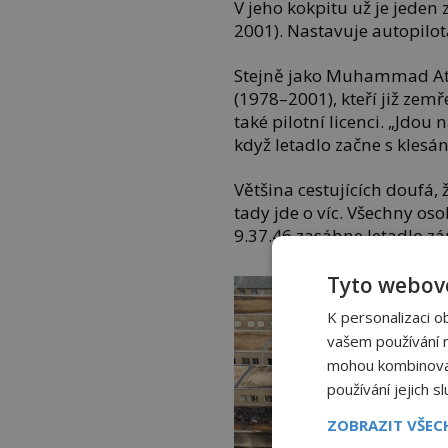
V jeho kokpitu už je jeden 
2001). Nastavuje autopilo
Stejně jako Muhammad At
(1978–2001), kteří již zem
také pilotní licenci. „Jdou 
když letadlo začne s klesán
Většina cestujících doufá, ž
tady jde o víc. Všechny os
9.37.46 zasáhne letadlo z
Tyto webové
K personalizaci o
vašem používání na
mohou kombinovat 
používání jejich s
ZOBRAZIT VŠE