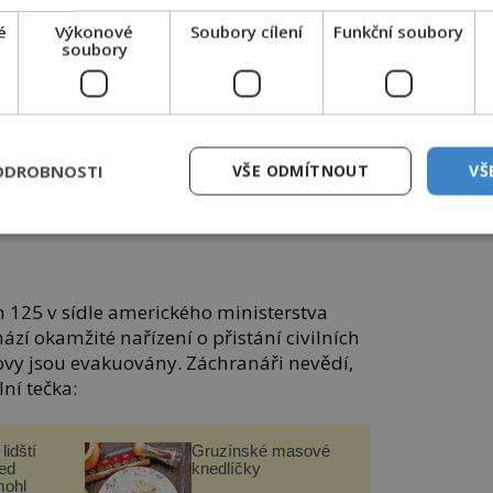
é
Výkonové
Soubory cílení
Funkční soubory
soubory
ODROBNOSTI
VŠE ODMÍTNOUT
VŠ
en nebude ani Pentagon.
h 125 v sídle amerického ministerstva
ází okamžité nařízení o přistání civilních
dovy jsou evakuovány. Záchranáři nevědí,
lní tečka:
lidští
Gruzínské masové
řed
knedlíčky
mohl