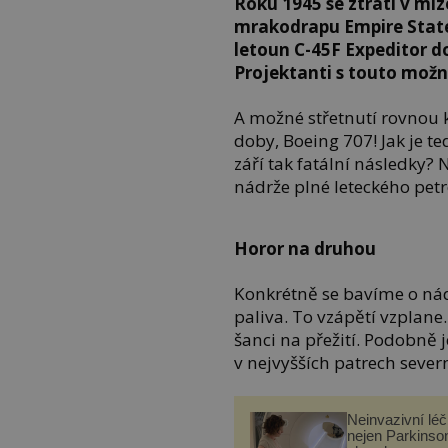
Roku 1945 se ztratí v mlz
mrakodrapu Empire State 
letoun C-45F Expeditor d
Projektanti s touto možno
A možné střetnutí rovnou k
doby, Boeing 707! Jak je te
září tak fatální následky?
nádrže plné leteckého pet
Horor na druhou
Konkrétně se bavíme o nádr
paliva. To vzápětí vzplane
šanci na přežití. Podobně
v nejvyšších patrech severn
Neinvazivní lé
nejen Parkinso