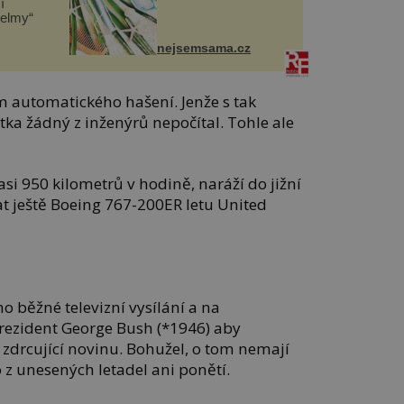
í
helmy“
nejsemsama.cz
m automatického hašení. Jenže s tak
ka žádný z inženýrů nepočítal. Tohle ale
 asi 950 kilometrů v hodině, naráží do jižní
t ještě Boeing 767-200ER letu United
no běžné televizní vysílání a na
rezident George Bush (*1946) aby
drcující novinu. Bohužel, o tom nemají
o z unesených letadel ani ponětí.