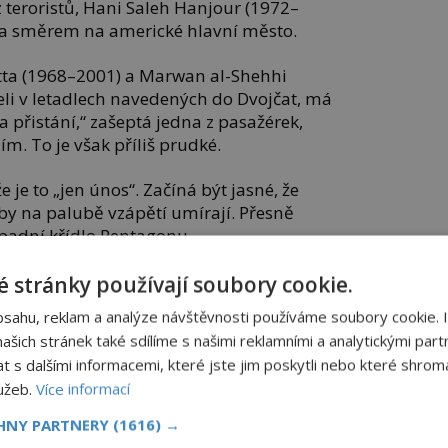
z teroristů, Hani Saleh Hanjour (1972–
ta směrem na americké hlavní město.
ta (1968–2001) a Marwan al-Shehhi
řeli v letadlech navedených do Dvojčat, má
na přistání,“ zašeptá jedna z pasažérek,
ím. To je však příliš prudké.
e je to „jen únos“. Začíná být jasné, že
oby na palubě vzápětí umírají. Přesně
ápadní křídlo Pentagonu.
 stránky používají soubory cookie.
bsahu, reklam a analýze návštěvnosti používáme soubory cookie. 
šich stránek také sdílíme s našimi reklamními a analytickými partn
s dalšími informacemi, které jste jim poskytli nebo které shromá
lužeb.
Více informací
CHNY PARTNERY
(1616) →