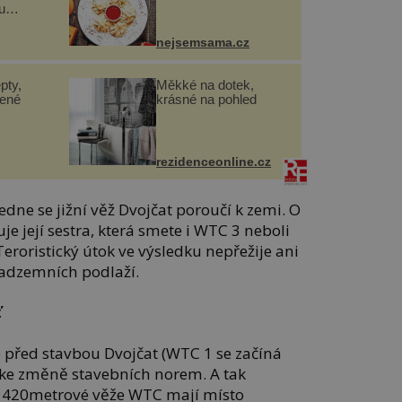
u
nejsemsama.cz
pty,
Měkké na dotek,
lené
krásné na pohled
rezidenceonline.cz
ne se jižní věž Dvojčat poroučí k zemi. O
je její sestra, která smete i WTC 3 neboli
Teroristický útok ve výsledku nepřežije ani
 nadzemních podlaží.
ť
e před stavbou Dvojčat (WTC 1 se začíná
 ke změně stavebních norem. A tak
a 420metrové věže WTC mají místo