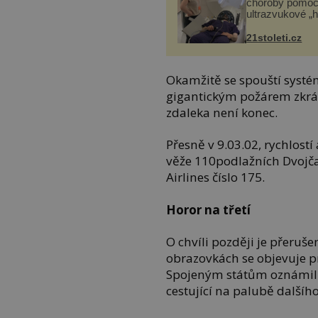
choroby pomoc
ultrazvukové „
21stoleti.cz
Okamžitě se spouští systé
gigantickým požárem zkrát
zdaleka není konec.
Přesně v 9.03.02, rychlostí
věže 110podlažních Dvojča
Airlines číslo 175.
Horor na třetí
O chvíli později je přeruše
obrazovkách se objevuje p
Spojeným státům oznámil z
cestující na palubě dalšíh