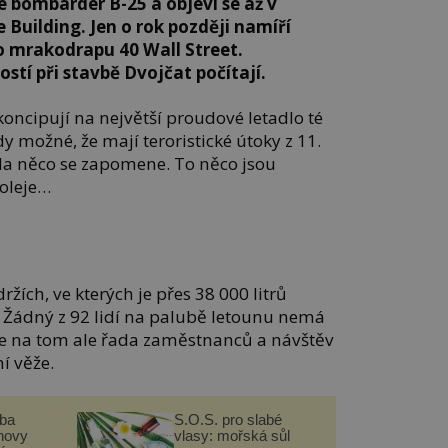
e bombardér B-25 a objeví se až v
Building. Jen o rok později namíří
o mrakodrapu 40 Wall Street.
stí při stavbě Dvojčat počítají.
oncipují na největší proudové letadlo té
dy možné, že mají teroristické útoky z 11.
 Na něco se zapomene. To něco jsou
roleje…
žích, ve kterých je přes 38 000 litrů
. Žádný z 92 lidí na palubě letounu nemá
 je na tom ale řada zaměstnanců a návštěv
í věže.
čba
S.O.S. pro slabé
novy
vlasy: mořská sůl