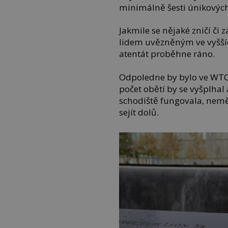
minimálně šesti únikových 
Jakmile se nějaké zničí či 
lidem uvězněným ve vyšších
atentát proběhne ráno.
Odpoledne by bylo ve WTC 
počet obětí by se vyšplhal
schodiště fungovala, neměl
sejít dolů.