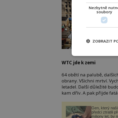
Nezbytně nutn
soubory
ZOBRAZIT P
Ušetř
WTC jde k zemi
64 obětí na palubě, dalšíc
obrany. Všichni mrtví. Vych
letadel. Další důležité bu
kam dřív. A pak přijde fatá
Gen, který naši 
předci ztratili p
miliony let, by 