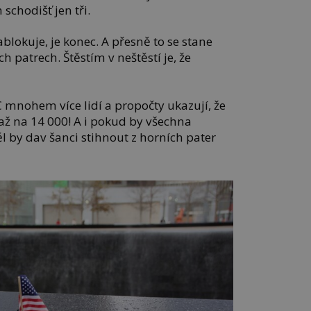
schodišť jen tři.
zablokuje, je konec. A přesně to se stane
 patrech. Štěstím v neštěstí je, že
mnohem více lidí a propočty ukazují, že
 až na 14 000! A i pokud by všechna
 by dav šanci stihnout z horních pater