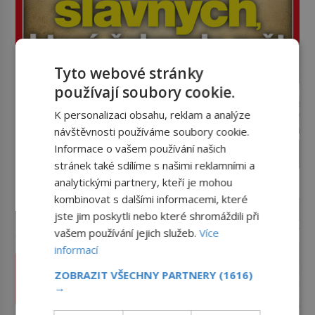
Tyto webové stránky
používají soubory cookie.
K personalizaci obsahu, reklam a analýze
návštěvnosti používáme soubory cookie.
Informace o vašem používání našich
PROLISTOVAT ČASOPIS
stránek také sdílíme s našimi reklamními a
analytickými partnery, kteří je mohou
reklama
kombinovat s dalšími informacemi, které
jste jim poskytli nebo které shromáždili při
vašem používání jejich služeb.
Více
informací
ZOBRAZIT VŠECHNY PARTNERY
(1616)
→