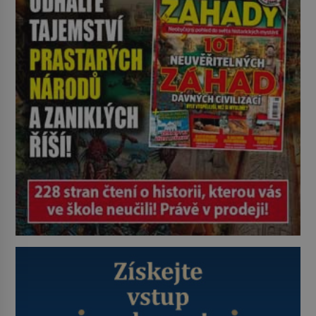
své ložnice v Tuilerisjkém […]