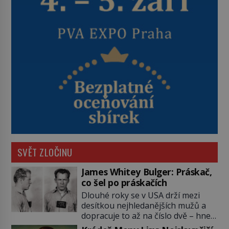
SVĚT ZLOČINU
James Whitey Bulger: Práskač,
co šel po práskačích
Dlouhé roky se v USA drží mezi
desítkou nejhledanějších mužů a
dopracuje to až na číslo dvě – hned
po Usámovi bin Ládinovi (1957–