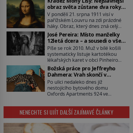
Krádež Mony Lisy: Nejslavnější
2011). To je James „Whitey“ Bulger
obraz světa zůstane dva roky
(1929–2018) viněný ze spoluúčasti
nezvěstný
V pondělí 21. srpna 1911 visí v
na 19 vraždách, vydírání a lichvy. A
pařížském Louvru na zdi prázdné
samozřejmě, krom toho je ještě
háky. Obraz, který dnes zná celý
drogový dealer, který neváhá
svět, je pryč. Zpočátku si nikdo
odstranit z cesty všechny práskače,
José Pereira: Místo manželky
nemyslí, že jde o krádež.
zatímco […]
12letá dcera – a sousedi o všem
Zaměstnanci jsou přesvědčeni, že
vědí!
Píše se rok 2010. Muž v bílé košili
Mona Lisa je jen v restaurátorské
systematicky listuje kartotékou
dílně nebo u fotografa. Když se
lékařských karet v obci Pinheiro
ukáže pravda, propukne jeden z
ležící asi 20 kilometrů od farmy s
největších honů na zloděje v […]
Božská práce pro Jeffreyho
podivínským majitelem. Něco tu
Dahmera: Vrah skončí v
nesedí. Ledaže… Ledaže by ta
tratolišti krve ve vězeňských
Po ulici nedaleko dnes již
mladá dívka z farmy byla ne
umývárnách
nestojícího bytového domu
manželkou, ale dcerou – a všechny
Oxfords Apartments 924 ve
ty děti byly zplozené v incestu. Na
wisconsinském Milwaukee se
sociálním odboru jednoho z […]
potácí zcela zmatený 14letý
NENECHTE SI UJÍT DALŠÍ ZAJÍMAVÉ ČLÁNKY
Konerak Sinthasomphone. Když ho
zastaví policejní hlídka, ochable jí
nadiktuje adresu „jeho kamaráda“.
Strážníci ho dopraví zpět do