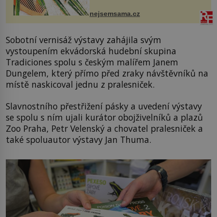
mořské vodě má blahodárný vliv.
Nejen na tělo a pokožku, ale i na
nejsemsama.cz
vlasy. ...
Sobotní vernisáž výstavy zahájila svým
vystoupením ekvádorská hudební skupina
Tradiciones spolu s českým malířem Janem
Dungelem, který přímo před zraky návštěvníků na
místě naskicoval jednu z pralesniček.
Slavnostního přestřižení pásky a uvedení výstavy
se spolu s ním ujali kurátor obojživelníků a plazů
Zoo Praha, Petr Velenský a chovatel pralesniček a
také spoluautor výstavy Jan Thuma.