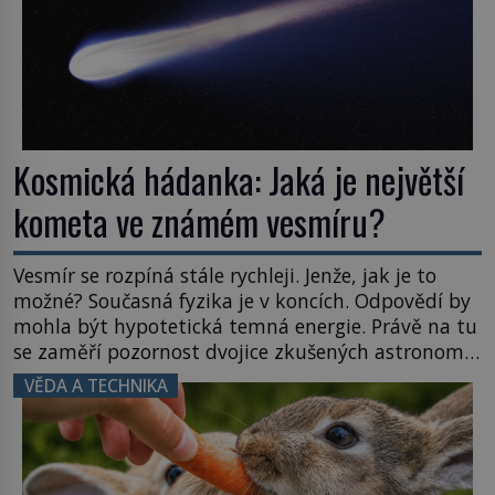
Kosmická hádanka: Jaká je největší
kometa ve známém vesmíru?
Vesmír se rozpíná stále rychleji. Jenže, jak je to
možné? Současná fyzika je v koncích. Odpovědí by
mohla být hypotetická temná energie. Právě na tu
se zaměří pozornost dvojice zkušených astronomů.
Namísto ní ale objeví něco mnohem
VĚDA A TECHNIKA
hmatatelnějšího. Naprosto rekordní kometu!
Astronomové Pedro Bernardinelli a Gary Bernstein
mravenčí prací zkoumají archivní snímky v rámci
Průzkumu temné energie […]