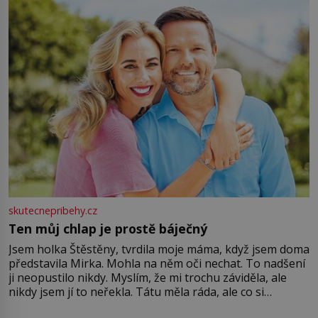
větší harmonii a klid. Je důležité
skutecnepribehy.cz
Ten můj chlap je prostě báječný
Jsem holka Štěstěny, tvrdila moje máma, když jsem doma
představila Mirka. Mohla na něm oči nechat. To nadšení
ji neopustilo nikdy. Myslím, že mi trochu záviděla, ale
nikdy jsem jí to neřekla. Tátu měla ráda, ale co si
pamatuji, tak jsme s Mirkem byli zamilovaní mnohem víc.