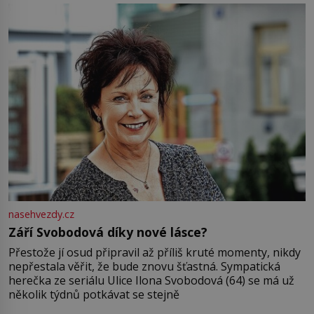
Jsme spolu moc rádi Tehdy byla jiná doba, když
nasehvezdy.cz
Září Svobodová díky nové lásce?
Přestože jí osud připravil až příliš kruté momenty, nikdy
nepřestala věřit, že bude znovu šťastná. Sympatická
herečka ze seriálu Ulice Ilona Svobodová (64) se má už
několik týdnů potkávat se stejně