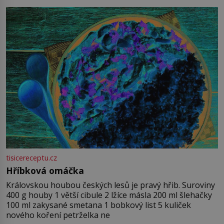
tisicereceptu.cz
Hříbková omáčka
Královskou houbou českých lesů je pravý hřib. Suroviny
400 g houby 1 větší cibule 2 lžíce másla 200 ml šlehačky
100 ml zakysané smetana 1 bobkový list 5 kuliček
nového koření petrželka ne