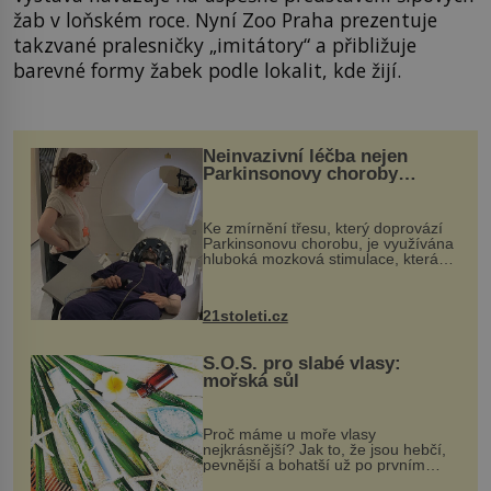
žab v loňském roce. Nyní Zoo Praha prezentuje
takzvané pralesničky „imitátory“ a přibližuje
barevné formy žabek podle lokalit, kde žijí.
Neinvazivní léčba nejen
Parkinsonovy choroby
pomocí ultrazvukové
„helmy“
Ke zmírnění třesu, který doprovází
Parkinsonovu chorobu, je využívána
hluboká mozková stimulace, která
však vyžaduje vysoce invazivní
zákrok. Ultrazvuk zase není vhodný
k dostatečně přesnému zacílení ...
21stoleti.cz
S.O.S. pro slabé vlasy:
mořská sůl
Proč máme u moře vlasy
nejkrásnější? Jak to, že jsou hebčí,
pevnější a bohatší už po prvním
vykoupání? Protože sůl obsažená v