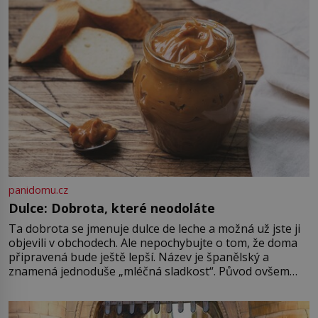
udaného bytu. Oním „kamarádem“
je ovšem jeden z nejslavnějších
vrahů, Jeffrey Dahmer (1960–1994).
Je 27. května 1991. […]
panidomu.cz
Dulce: Dobrota, které neodoláte
Ta dobrota se jmenuje dulce de leche a možná už jste ji
objevili v obchodech. Ale nepochybujte o tom, že doma
připravená bude ještě lepší. Název je španělský a
znamená jednoduše „mléčná sladkost“. Původ ovšem
není úplně jednoznačný, o autorství této receptury se
pře hned několik latinskoamerických zemí a k tomu
Francie, kde se traduje,