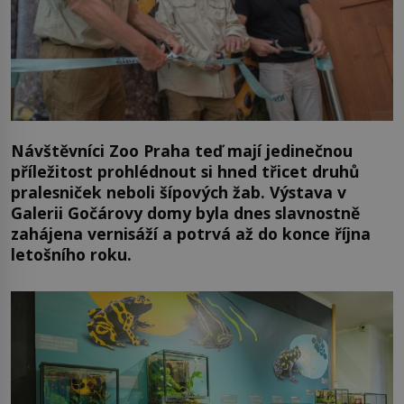
Návštěvníci Zoo Praha teď mají jedinečnou
příležitost prohlédnout si hned třicet druhů
pralesniček neboli šípových žab. Výstava v
Galerii Gočárovy domy byla dnes slavnostně
zahájena vernisáží a potrvá až do konce října
letošního roku.