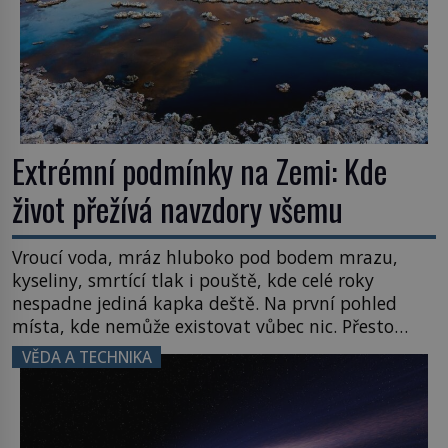
Extrémní podmínky na Zemi: Kde
život přežívá navzdory všemu
Vroucí voda, mráz hluboko pod bodem mrazu,
kyseliny, smrtící tlak i pouště, kde celé roky
nespadne jediná kapka deště. Na první pohled
místa, kde nemůže existovat vůbec nic. Přesto
právě tady vědci objevují organismy, které
VĚDA A TECHNIKA
posouvají hranice života. Každý nový nález mění
naše představy o tom, co všechno dokáže příroda a
napovídá, kde bychom jednou […]