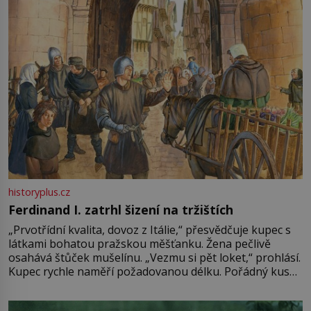
historyplus.cz
Ferdinand I. zatrhl šizení na tržištích
„Prvotřídní kvalita, dovoz z Itálie,“ přesvědčuje kupec s
látkami bohatou pražskou měšťanku. Žena pečlivě
osahává štůček mušelínu. „Vezmu si pět loket,“ prohlásí.
Kupec rychle naměří požadovanou délku. Pořádný kus
mu přitom zůstane za prsty… „Na šaty ho bude málo,
milostpaní. Stačí jenom na sukni,“ zhodnotí švadlena