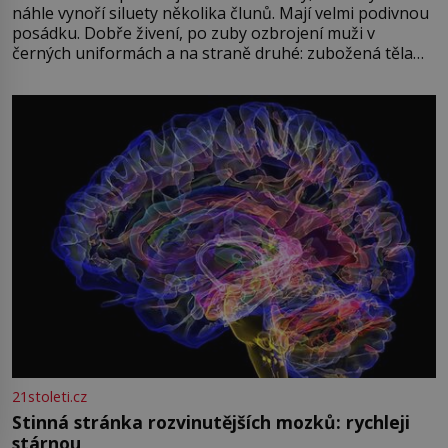
náhle vynoří siluety několika člunů. Mají velmi podivnou
posádku. Dobře živení, po zuby ozbrojení muži v
černých uniformách a na straně druhé: zubožená těla
oblečená v chatrných vězeňských hadrech. Co tato
přízračná scéna znamená? Je jaro roku 1945, druhá
světová válka se chýlí ke konci. Jezero Stolpsee
21stoleti.cz
Stinná stránka rozvinutějších mozků: rychleji
stárnou