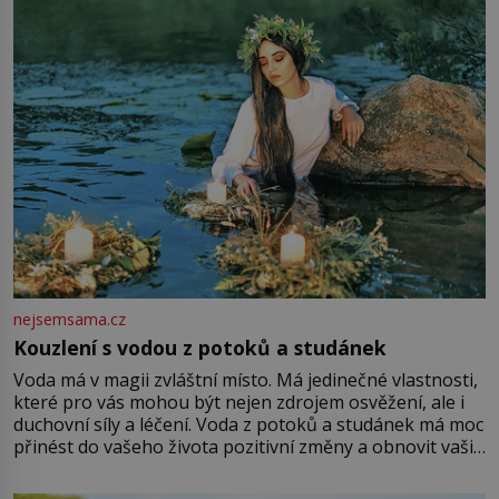
množství růžového mušelínu. „Ošidili vás, podívejte.“
Vezme do ruky dřevěnou
nejsemsama.cz
Kouzlení s vodou z potoků a studánek
Voda má v magii zvláštní místo. Má jedinečné vlastnosti,
které pro vás mohou být nejen zdrojem osvěžení, ale i
duchovní síly a léčení. Voda z potoků a studánek má moc
přinést do vašeho života pozitivní změny a obnovit vaši
energii. Využitím těchto přírodních zdrojů v magii
můžete obohatit své rituály a přinést do svého života