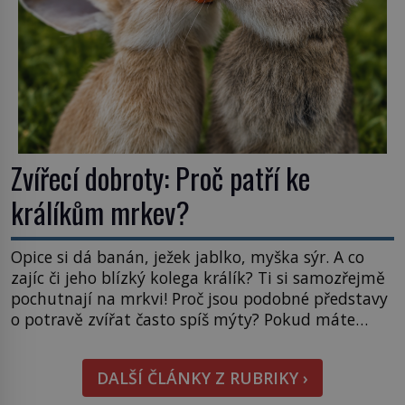
Zvířecí dobroty: Proč patří ke
králíkům mrkev?
Opice si dá banán, ježek jablko, myška sýr. A co
zajíc či jeho blízký kolega králík? Ti si samozřejmě
pochutnají na mrkvi! Proč jsou podobné představy
o potravě zvířat často spíš mýty? Pokud máte
doma králíka, mrkev mu dát můžete. A nejspíš mu
i bude chutnat, ovšem měl by ji mít jen jako
DALŠÍ ČLÁNKY Z RUBRIKY ›
občasný pamlsek. […]