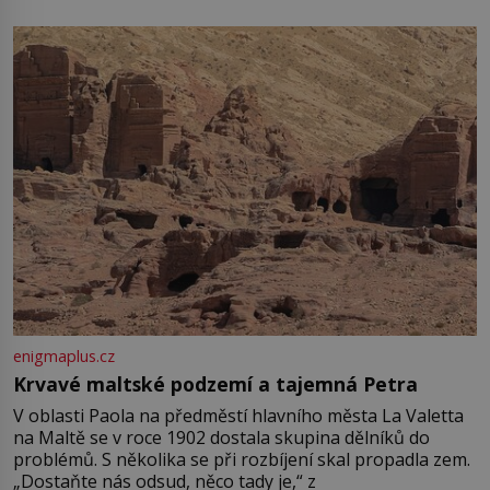
enigmaplus.cz
Krvavé maltské podzemí a tajemná Petra
V oblasti Paola na předměstí hlavního města La Valetta
na Maltě se v roce 1902 dostala skupina dělníků do
problémů. S několika se při rozbíjení skal propadla zem.
„Dostaňte nás odsud, něco tady je,“ z