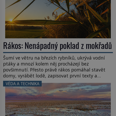
Rákos: Nenápadný poklad z mokřadů
Šumí ve větru na březích rybníků, ukrývá vodní
ptáky a mnozí kolem něj procházejí bez
povšimnutí. Přesto právě rákos pomáhal stavět
domy, vyrábět lodě, zapisovat první texty a
inspiroval řadu pověstí. Tato skromná, ale
VĚDA A TECHNIKA
užitečná rostlina provází člověka už tisíce let.
Většina lidí vnímá rákos jen jako obyčejnou kulisu
letního koupání. Stačí se však podívat […]