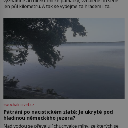
významné architektonické památky, vzdálené od sebe
jen půl kilometru. A tak se vydejme za hradem i za
zámkem do krásné jihomoravské krajiny. Trhová osada
Boskovice na okraji Drahanské vrchoviny vznikla někdy
ve13. století, a už v roce 1313 kronikáři zaznamenali
epochalnisvet.cz
Pátrání po nacistickém zlatě: Je ukryté pod
hladinou německého jezera?
Nad vodou se převalují chuchvalce mlhy, ze kterých se