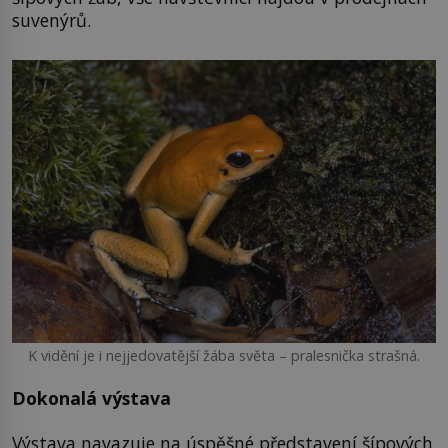
suvenýrů.
K vidění je i nejjedovatější žába světa – pralesnička strašná.
Dokonalá výstava
Výstava navazuje na úspěšné představení šípových