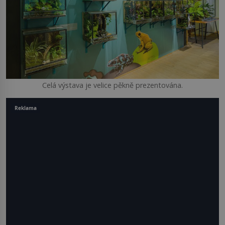
Celá výstava je velice pěkně prezentována.
Reklama