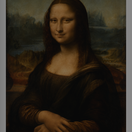
1979) či Heinrich Himmler (1900–1945) zná každý,
o koho se historie jen otřela. Jenže […]