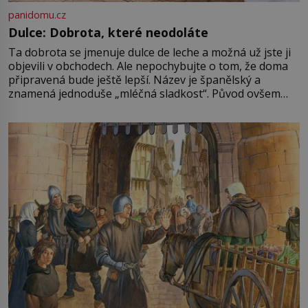
panidomu.cz
Dulce: Dobrota, které neodoláte
Ta dobrota se jmenuje dulce de leche a možná už jste ji
objevili v obchodech. Ale nepochybujte o tom, že doma
připravená bude ještě lepší. Název je španělský a
znamená jednoduše „mléčná sladkost“. Původ ovšem
není úplně jednoznačný, o autorství této receptury se
pře hned několik latinskoamerických zemí a k tomu
Francie, kde se traduje,