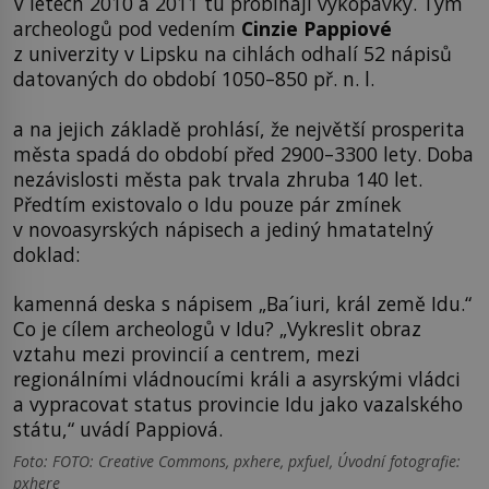
V letech 2010 a 2011 tu probíhají vykopávky. Tým
archeologů pod vedením
Cinzie Pappiové
z univerzity v Lipsku na cihlách odhalí 52 nápisů
datovaných do období 1050–850 př. n. l.
a na jejich základě prohlásí, že největší prosperita
města spadá do období před 2900–3300 lety. Doba
nezávislosti města pak trvala zhruba 140 let.
Předtím existovalo o Idu pouze pár zmínek
v novoasyrských nápisech a jediný hmatatelný
doklad:
kamenná deska s nápisem „Ba´iuri, král země Idu.“
Co je cílem archeologů v Idu? „Vykreslit obraz
vztahu mezi provincií a centrem, mezi
regionálními vládnoucími králi a asyrskými vládci
a vypracovat status provincie Idu jako vazalského
státu,“ uvádí Pappiová.
Foto: FOTO: Creative Commons, pxhere, pxfuel, Úvodní fotografie:
pxhere