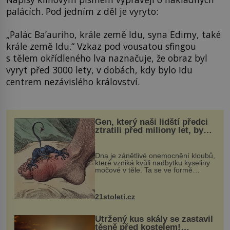
palácích. Pod jedním z děl je vyryto:
„Palác Ba’auriho, krále země Idu, syna Edimy, také
krále země Idu.“ Vzkaz pod vousatou sfingou
s tělem okřídleného lva naznačuje, že obraz byl
vyryt před 3000 lety, v dobách, kdy bylo Idu
centrem nezávislého království.
Gen, který naši lidští předci
ztratili před miliony let, by
mohl pomoci s léčbou
„nemoci králů“
Dna je zánětlivé onemocnění kloubů,
které vzniká kvůli nadbytku kyseliny
močové v těle. Ta se ve formě
krystalků ukládá v blízkosti kloubů,
nejčastěji přitom postihuje palce na
nohou, a způsobuje bole...
21stoleti.cz
Utržený kus skály se zastavil
těsně před kostelem!