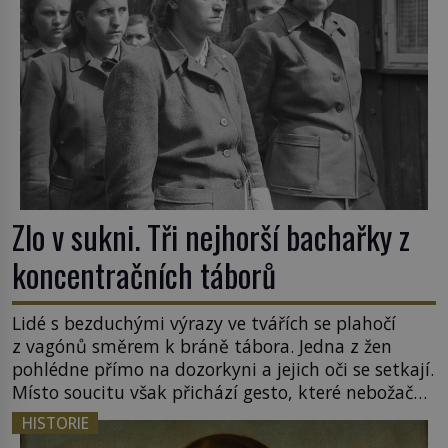
Zlo v sukni. Tři nejhorší bachařky z
koncentračních táborů
Lidé s bezduchými výrazy ve tvářích se plahočí
z vagónů směrem k bráně tábora. Jedna z žen
pohlédne přímo na dozorkyni a jejich oči se setkají.
Místo soucitu však přichází gesto, které nebožačku
posílá rovnou do plynové komory. Jména jako
HISTORIE
Rudolf Höss (1901–1947), Josef Mengele (1911–