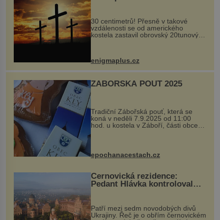
Ochránila ho boží síla?
30 centimetrů! Přesně v takové
vzdálenosti se od amerického
kostela zastavil obrovský 20tunový
balvan, který se v květnu 2014
nečekaně odtrhl od nedaleké skály
při její demolici. Podle místních stojí
enigmaplus.cz
...
ZÁBOŘSKÁ POUŤ 2025
Tradiční Zábořská pouť, která se
koná v neděli 7.9.2025 od 11:00
hod. u kostela v Záboří, části obce
Kly u Mělníka. V programu naleznete
komentovanou prohlídku kostela,
dobovou hudbu, řemesla, atrakce...
epochanacestach.cz
Černovická rezidence:
Pedant Hlávka kontroloval
každou cihlu
Patří mezi sedm novodobých divů
Ukrajiny. Řeč je o obřím černovickém