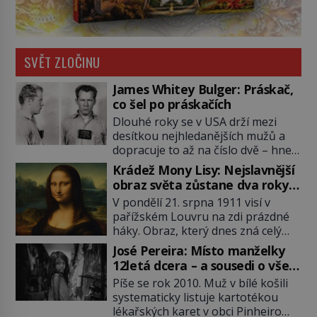
SVĚT ZLOČINU
James Whitey Bulger: Práskač,
co šel po práskačích
Dlouhé roky se v USA drží mezi
desítkou nejhledanějších mužů a
dopracuje to až na číslo dvě – hned
po Usámovi bin Ládinovi (1957–
Krádež Mony Lisy: Nejslavnější
2011). To je James „Whitey“ Bulger
obraz světa zůstane dva roky
(1929–2018) viněný ze spoluúčasti
nezvěstný
V pondělí 21. srpna 1911 visí v
na 19 vraždách, vydírání a lichvy. A
pařížském Louvru na zdi prázdné
samozřejmě, krom toho je ještě
háky. Obraz, který dnes zná celý
drogový dealer, který neváhá
svět, je pryč. Zpočátku si nikdo
odstranit z cesty všechny práskače,
José Pereira: Místo manželky
nemyslí, že jde o krádež.
zatímco […]
12letá dcera – a sousedi o všem
Zaměstnanci jsou přesvědčeni, že
vědí!
Píše se rok 2010. Muž v bílé košili
Mona Lisa je jen v restaurátorské
systematicky listuje kartotékou
dílně nebo u fotografa. Když se
lékařských karet v obci Pinheiro
ukáže pravda, propukne jeden z