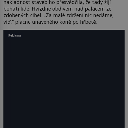
nákladnost staveb ho přesvědčila, že tady žijí
bohatí lidé. Hvízdne obdivem nad palácem ze
zdobených cihel. „Za malé zdržení nic nedáme,
viď,“ plácne unaveného koně po hřbetě.
Reklama