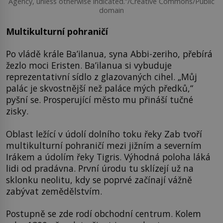
Agency, unless otherwise indicated.“/Creative Commons/Public
domain
Multikulturní pohraničí
Po vládě krále Ba’ilanua, syna Abbi-zeriho, přebírá
žezlo moci Eristen. Ba’ilanua si vybuduje
reprezentativní sídlo z glazovaných cihel. „Můj
palác je skvostnější než paláce mých předků,“
pyšní se. Prosperující město mu přináší tučné
zisky.
Oblast ležící v údolí dolního toku řeky Zab tvoří
multikulturní pohraničí mezi jižním a severním
Irákem a údolím řeky Tigris. Výhodná poloha láká
lidi od pradávna. První úrodu tu sklízejí už na
sklonku neolitu, kdy se poprvé začínají vážně
zabývat zemědělstvím.
Postupně se zde rodí obchodní centrum. Kolem