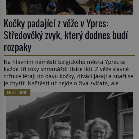
Kočky padající z věže v Ypres:
Středověký zvyk, který dodnes budí
rozpaky
Na hlavním náměstí belgického města Ypres se
každé tři roky shromáždí tisíce lidí. Z věže slavné
tržnice létají do davu kočky, diváci jásají a snaží se
je chytit. Naštěstí už nejde o živá zvířata, ale
jenom o plyšové suvenýry. Kdysi to ale bylo jinak.
HISTORIE
Tato veselá podívaná připomíná jeden z
nejpodivnějších a zároveň nejkrutějších zvyků […]