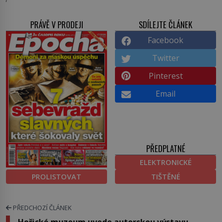
PRÁVĚ V PRODEJI
SDÍLEJTE ČLÁNEK
Facebook
Twitter
Pinterest
Email
PŘEDPLATNÉ
ELEKTRONICKÉ
PROLISTOVAT
TIŠTĚNÉ
PŘEDCHOZÍ ČLÁNEK