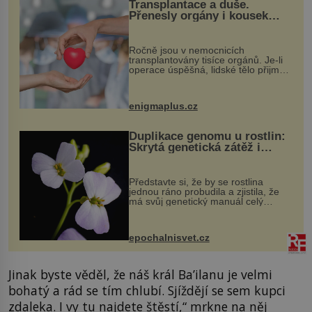
Transplantace a duše.
Přenesly orgány i kousek
osobnosti dárce?
Ročně jsou v nemocnicích
transplantovány tisíce orgánů. Je-li
operace úspěšná, lidské tělo přijme
darovaný orgán za své a pacient
může vést plnohodnotný život. Ale co
když při transplantaci nepřijímám...
enigmaplus.cz
Duplikace genomu u rostlin:
Skrytá genetická zátěž i
evoluční výhoda
Představte si, že by se rostlina
jednou ráno probudila a zjistila, že
má svůj genetický manuál celý
dvakrát. Přesně to se občas v
přírodě stane – a podle nového
výzkumu to může být pro druhy
epochalnisvet.cz
vstupenka...
Jinak byste věděl, že náš král Ba’ilanu je velmi
bohatý a rád se tím chlubí. Sjíždějí se sem kupci
zdaleka. I vy tu najdete štěstí,“ mrkne na něj