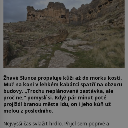
Žhavé Slunce propaluje kůži až do morku kostí.
Muž na koni v lehkém kabátci spatří na obzoru
budovy. „Trochu neplánovaná zastávka, ale
proč ne,“ pomyslí si. Když pár minut poté
projíždí branou města Idu, on i jeho kůň už
melou z posledního.
Nejvyšší čas svlažit hrdlo. Přijel sem poprvé a