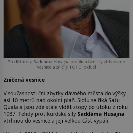
Za diktátora Saddáma Husajna protikurdské síly vtrhnou do
vesnice a zničí ji. FOTO: pxfuel
Zničená vesnice
V současnosti ční zbytky dávného města do výšky
asi 10 metrů nad okolní pláň. Sídlu se říká Satu
Quala a jsou zde stále vidět stopy po útoku z roku
1987. Tehdy protikurdské síly
Saddáma Husajna
vtrhnou do vesnice a její velkou část vypálí.