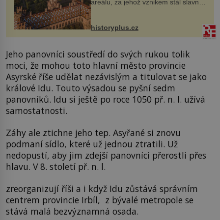
areálu, za jehož vznikem stál slavný
český architekt Josef Hlávka. Ten si
na něm dal mimořádně záležet. Jeho
stavební plány by při ...
historyplus.cz
Jeho panovníci soustředí do svých rukou tolik
moci, že mohou toto hlavní město provincie
Asyrské říše udělat nezávislým a titulovat se jako
králové Idu. Touto výsadou se pyšní sedm
panovníků. Idu si ještě po roce 1050 př. n. l. užívá
samostatnosti.
Záhy ale ztichne jeho tep. Asyřané si znovu
podmaní sídlo, které už jednou ztratili. Už
nedopustí, aby jim zdejší panovníci přerostli přes
hlavu. V 8. století př. n. l.
zreorganizují říši a i když Idu zůstává správním
centrem provincie Irbíl, z bývalé metropole se
stává malá bezvýznamná osada.