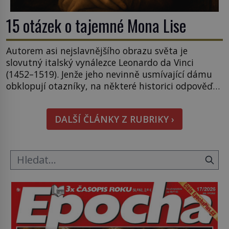
15 otázek o tajemné Mona Lise
Autorem asi nejslavnějšího obrazu světa je
slovutný italský vynálezce Leonardo da Vinci
(1452–1519). Jenže jeho nevinně usmívající dámu
obklopují otazníky, na některé historici odpověď
objeví, jiné zůstanou nezodpovězené. Kam si ji
pověsil Napoleon? Samotný císař Napoleon
DALŠÍ ČLÁNKY Z RUBRIKY ›
Bonaparte (1769–1821) má pro malbu slabost, a
tak si ji ještě jako první konzul přemístí do své
ložnice v Tuilerisjkém […]