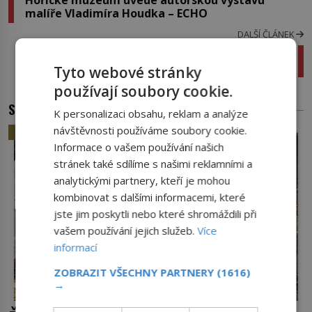
Hořické muzeum uvede autorskou výstavu
malíře Vladimíra Houdka – ECHO
DALŠÍ ČLÁNEK
Umělé mozečky pomohou s Parkinsonovou
chorobou
Tyto webové stránky
používají soubory cookie.
SOUVISEJÍCÍ ČLÁNKY
K personalizaci obsahu, reklam a analýze
návštěvnosti používáme soubory cookie.
HISTORIE
Informace o vašem používání našich
stránek také sdílíme s našimi reklamními a
analytickými partnery, kteří je mohou
kombinovat s dalšími informacemi, které
jste jim poskytli nebo které shromáždili při
vašem používání jejich služeb.
Více
informací
ZOBRAZIT VŠECHNY PARTNERY
(1616)
→