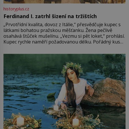
historyplus.cz
Ferdinand I. zatrhl šizení na tržištích
„Prvotřídní kvalita, dovoz z Itálie,“ přesvědčuje kupec s
látkami bohatou pražskou měšťanku. Žena pečlivě
osahává štůček mušelínu. „Vezmu si pět loket,“ prohlásí.
Kupec rychle naměří požadovanou délku. Pořádný kus
mu přitom zůstane za prsty… „Na šaty ho bude málo,
milostpaní. Stačí jenom na sukni,“ zhodnotí švadlena
množství růžového mušelínu. „Ošidili vás, podívejte.“
Vezme do ruky dřevěnou