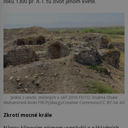
roku 1300 př. n. l. tu život jenom kvete.
Jedna z vesnic zničených v září 2016 FOTO: Osama Shukir
Muhammed Amin FRCP(Glasg)/Creative Commons/CC BY-SA 4.0
Zkrotí mocné krále
Nápisy klínovým písmem vyprávějí o nákladných