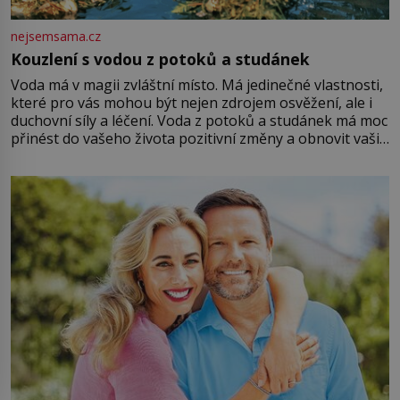
nejsemsama.cz
Kouzlení s vodou z potoků a studánek
Voda má v magii zvláštní místo. Má jedinečné vlastnosti,
které pro vás mohou být nejen zdrojem osvěžení, ale i
duchovní síly a léčení. Voda z potoků a studánek má moc
přinést do vašeho života pozitivní změny a obnovit vaši
energii. Využitím těchto přírodních zdrojů v magii
můžete obohatit své rituály a přinést do svého života
větší harmonii a klid. Je důležité