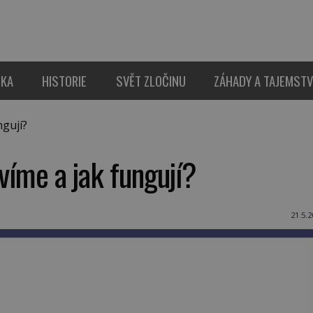
IKA
HISTORIE
SVĚT ZLOČINU
ZÁHADY A TAJEMSTV
ngují?
 víme a jak fungují?
21.5.2