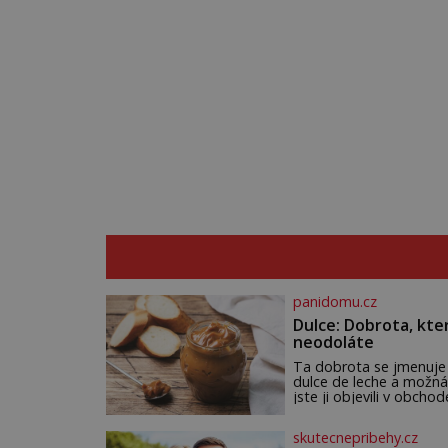
panidomu.cz
Dulce: Dobrota, kte
neodoláte
Ta dobrota se jmenuje
dulce de leche a možná
jste ji objevili v obchod
Ale nepochybujte o to
že doma připravená b
skutecnepribehy.cz
ještě lepší. Název je