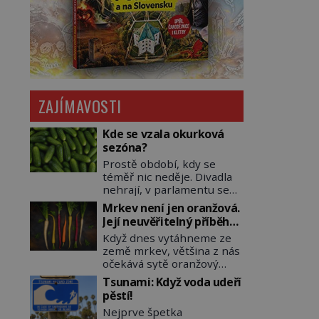
ZAJÍMAVOSTI
Kde se vzala okurková
sezóna?
Prostě období, kdy se
téměř nic neděje. Divadla
nehrají, v parlamentu se
nehlasuje, všichni jsou na
Mrkev není jen oranžová.
dovolené a média tak
Její neuvěřitelný příběh
nemají o čem mluvit a psát.
začíná fialovou barvou
Když dnes vytáhneme ze
A vymýšlejí si proto
země mrkev, většina z nás
témata, které nikoho
očekává sytě oranžový
nezajímají. Proč je však ona
kořen. Jenže po většinu
letní doba spojovaná
Tsunami: Když voda udeří
své historie je mrkev
zrovna s okurkami?
pěstí!
všechno možné, jen ne
Okurkovou sezónu známe
Nejprve špetka
oranžová. Je fialová, žlutá,
už od poloviny 19. století,