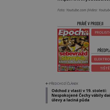
Foto: Youtube.com (Video: Youtube
PRÁVĚ V PRODEJI
PROLIS
PŘEDPL
ELEKTRO
TIŠT
PŘEDCHOZÍ ČLÁNEK
Odchod z vlasti v 19. století:
Nespokojené Čechy vábily d
úlevy a laciná půda