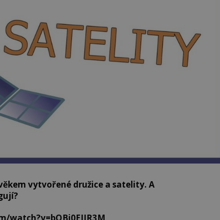
ěkem vytvořené družice a satelity. A
gují?
om/watch?v=bOBi0EIJR3M