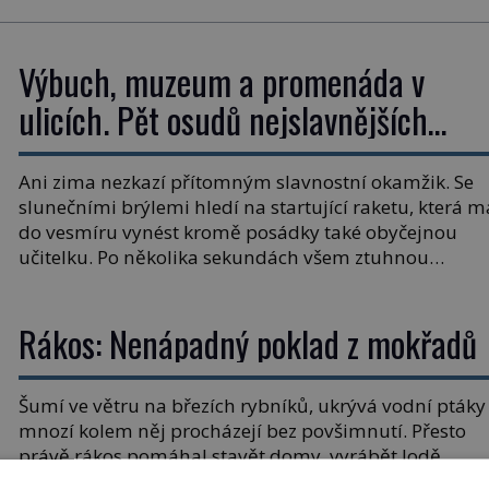
Výbuch, muzeum a promenáda v
ulicích. Pět osudů nejslavnějších
raketoplánů
Ani zima nezkazí přítomným slavnostní okamžik. Se
slunečními brýlemi hledí na startující raketu, která m
do vesmíru vynést kromě posádky také obyčejnou
učitelku. Po několika sekundách všem ztuhnou
úsměvy, stroj totiž exploduje. Jejich konstrukce není
z levného kraje, daňové poplatníky stojí miliardy
Rákos: Nenápadný poklad z mokřadů
dolarů. Na druhou stranu zvládnou jen představiteln
věci. Na malé kousky Název: Columbia První […]
Šumí ve větru na březích rybníků, ukrývá vodní ptáky
mnozí kolem něj procházejí bez povšimnutí. Přesto
právě rákos pomáhal stavět domy, vyrábět lodě,
zapisovat první texty a inspiroval řadu pověstí. Tato