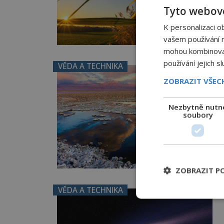
Tyto webové
K personalizaci o
vašem používání na
mohou kombinovat 
používání jejich s
VĚDA A TECHNIKA
ZOBRAZIT VŠE
Nezbytně nutn
soubory
ZOBRAZIT P
VĚDA A TECHNIKA