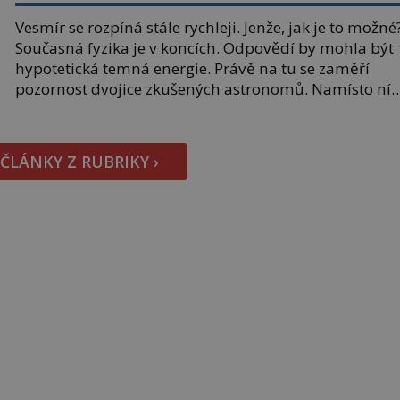
Vesmír se rozpíná stále rychleji. Jenže, jak je to možné
Současná fyzika je v koncích. Odpovědí by mohla být
hypotetická temná energie. Právě na tu se zaměří
pozornost dvojice zkušených astronomů. Namísto ní
ale objeví něco mnohem hmatatelnějšího. Naprosto
rekordní kometu! Astronomové Pedro Bernardinelli a
Gary Bernstein mravenčí prací zkoumají archivní
 ČLÁNKY Z RUBRIKY ›
snímky v rámci Průzkumu temné energie […]