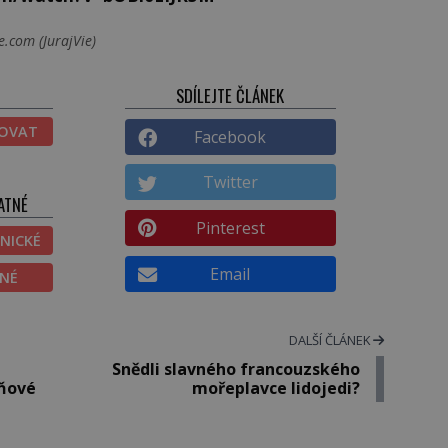
.com (JurajVie)
SDÍLEJTE ČLÁNEK
TOVAT
Facebook
Twitter
ATNÉ
Pinterest
NICKÉ
Email
ĚNÉ
DALŠÍ ČLÁNEK
Snědli slavného francouzského
aňové
mořeplavce lidojedi?