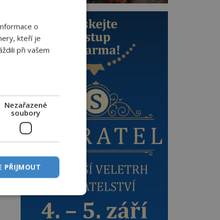
ce
Informace o
ery, kteří je
ždili při vašem
t
Nezařazené
soubory
E PŘIJMOUT