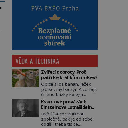
?
VĚDA A TECHNIKA
Zvířecí dobroty: Proč
patří ke králíkům mrkev?
Opice si dá banán, ježek
jablko, myška sýr. A co zajíc
či jeho blízký kolega
králík? Ti si samozřejmě
Kvantové provázání:
pochutnají na mrkvi! Proč
Einsteinova „strašidelná
jsou podobné představy o
akce na dálku“ dál mate i
Dvě částice vzniknou
potravě zvířat často spíš
fascinuje vědce
společně, pak je od sebe
mýty? Pokud máte doma
oddělí třeba tisíce
králíka, mrkev mu dát