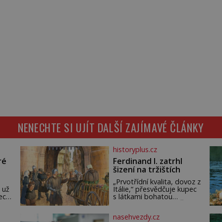
NENECHTE SI UJÍT DALŠÍ ZAJÍMAVÉ ČLÁNKY
historyplus.cz
ré
Ferdinand I. zatrhl
šizení na tržištích
„Prvotřídní kvalita, dovoz z
 už
Itálie,“ přesvědčuje kupec
ech.
s látkami bohatou
m,
pražskou měšťanku. Žena
ude
pečlivě osahává štůček
nasehvezdy.cz
mušelínu. „Vezmu si pět