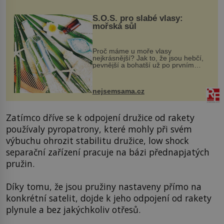
S.O.S. pro slabé vlasy:
mořská sůl
Proč máme u moře vlasy
nejkrásnější? Jak to, že jsou hebčí,
pevnější a bohatší už po prvním
vykoupání? Protože sůl obsažená v
mořské vodě má blahodárný vliv.
Nejen na tělo a pokožku, ale i na
nejsemsama.cz
vlasy. ...
Zatímco dříve se k odpojení družice od rakety
používaly pyropatrony, které mohly při svém
výbuchu ohrozit stabilitu družice, low shock
separační zařízení pracuje na bázi přednapjatých
pružin.
Díky tomu, že jsou pružiny nastaveny přímo na
konkrétní satelit, dojde k jeho odpojení od rakety
plynule a bez jakýchkoliv otřesů.