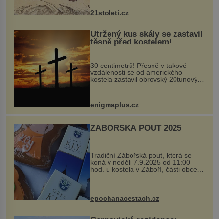
nejčastěji přitom postihuje palce na
nohou, a způsobuje bole...
21stoleti.cz
Utržený kus skály se zastavil
těsně před kostelem!
Ochránila ho boží síla?
30 centimetrů! Přesně v takové
vzdálenosti se od amerického
kostela zastavil obrovský 20tunový
balvan, který se v květnu 2014
nečekaně odtrhl od nedaleké skály
při její demolici. Podle místních stojí
enigmaplus.cz
...
ZÁBOŘSKÁ POUŤ 2025
Tradiční Zábořská pouť, která se
koná v neděli 7.9.2025 od 11:00
hod. u kostela v Záboří, části obce
Kly u Mělníka. V programu naleznete
komentovanou prohlídku kostela,
dobovou hudbu, řemesla, atrakce...
epochanacestach.cz