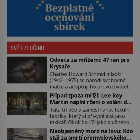
SVĚT ZLOČINU
Odveta za mřížemi: 47 ran pro
Krysaře
Charles Howard Schmid mladší
(1942–1975) se narodí svobodné
matce a adoptují ho provozovatelé
pečovatelského domu Charles a
Případ zpoza mříží: Lee Roy
Katharine Schmidovi. Synek jim
Martin naplní rčení o volání do
mnoho radosti nepřinese. Mezi
lesa
Táta tří dětí a zaměstnanec textilní
přáteli v arizonském Tusconu se
fabriky, který si přivydělává jako
mu přezdívá Krysař. Je to pohledný
taxikář. Okolí ho líčí jako slušného
a charismatický mladík, kterému to
člověka. To je Lee Roy Martin
ve škole dvakrát nejde. Exceluje ale
Neobjasněný mord na lovu: Kdo
(1937–1972), jinak též Škrtič z
v tělocviku. Škola si díky němu
stál za smrtí přemyslovského