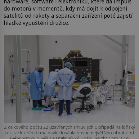
hardware, software i elektroniku, které dá impuls
do motorů v momentě, kdy má dojít k odpojení
satelitů od rakety a separační zařízení poté zajistí
hladké vypuštění družice.
Z celkového počtu 22 uzavřených smluv jich 6 připadá na loňský
rok, ve kterém firma navíc dosáhla dosud největšího obratu od
svého vzniku o výši 130 milionů Kč. Foto: Insight Com. s.r.o.