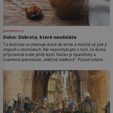
panidomu.cz
Dulce: Dobrota, které neodoláte
Ta dobrota se jmenuje dulce de leche a možná už jste ji
objevili v obchodech. Ale nepochybujte o tom, že doma
připravená bude ještě lepší. Název je španělský a
znamená jednoduše „mléčná sladkost“. Původ ovšem
není úplně jednoznačný, o autorství této receptury se
pře hned několik latinskoamerických zemí a k tomu
Francie, kde se traduje,