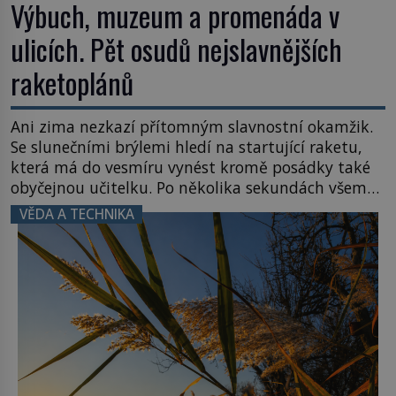
Výbuch, muzeum a promenáda v
ulicích. Pět osudů nejslavnějších
raketoplánů
Ani zima nezkazí přítomným slavnostní okamžik.
Se slunečními brýlemi hledí na startující raketu,
která má do vesmíru vynést kromě posádky také
obyčejnou učitelku. Po několika sekundách všem
ztuhnou úsměvy, stroj totiž exploduje. Jejich
VĚDA A TECHNIKA
konstrukce není z levného kraje, daňové
poplatníky stojí miliardy dolarů. Na druhou stranu
zvládnou jen představitelné věci. Na malé kousky
Název: Columbia První […]