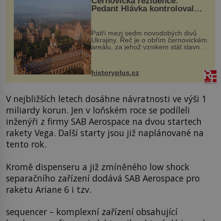
Černovická rezidence:
Pedant Hlávka kontroloval
každou cihlu
Patří mezi sedm novodobých divů
Ukrajiny. Řeč je o obřím černovickém
areálu, za jehož vznikem stál slavný
český architekt Josef Hlávka. Ten si
na něm dal mimořádně záležet. Jeho
stavební plány by při ...
historyplus.cz
V nejbližších letech dosáhne návratnosti ve výši 1
miliardy korun. Jen v loňském roce se podíleli
inženýři z firmy SAB Aerospace na dvou startech
rakety Vega. Další starty jsou již naplánované na
tento rok.
Kromě dispenseru a již zmíněného low shock
separačního zařízení dodává SAB Aerospace pro
raketu Ariane 6 i tzv.
sequencer – komplexní zařízení obsahující