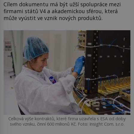
Cílem dokumentu má být užší spolupráce mezi
firmami států V4 a akademickou sférou, která
může vyústit ve vznik nových produktů.
Celková výše kontraktů, které firma uzavřela s ESA od doby
svého vzniku, činní 600 milionů Kč. Foto: Insight Com. s.r.o.