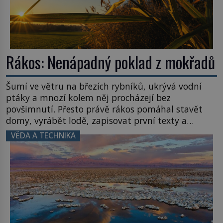
Rákos: Nenápadný poklad z mokřadů
Šumí ve větru na březích rybníků, ukrývá vodní
ptáky a mnozí kolem něj procházejí bez
povšimnutí. Přesto právě rákos pomáhal stavět
domy, vyrábět lodě, zapisovat první texty a
inspiroval řadu pověstí. Tato skromná, ale
VĚDA A TECHNIKA
užitečná rostlina provází člověka už tisíce let.
Většina lidí vnímá rákos jen jako obyčejnou kulisu
letního koupání. Stačí se však podívat […]