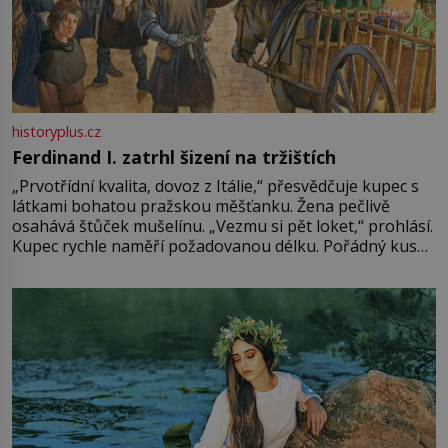
historyplus.cz
Ferdinand I. zatrhl šizení na tržištích
„Prvotřídní kvalita, dovoz z Itálie,“ přesvědčuje kupec s
látkami bohatou pražskou měšťanku. Žena pečlivě
osahává štůček mušelínu. „Vezmu si pět loket,“ prohlásí.
Kupec rychle naměří požadovanou délku. Pořádný kus
mu přitom zůstane za prsty… „Na šaty ho bude málo,
milostpaní. Stačí jenom na sukni,“ zhodnotí švadlena
množství růžového mušelínu. „Ošidili vás, podívejte.“
Vezme do ruky dřevěnou