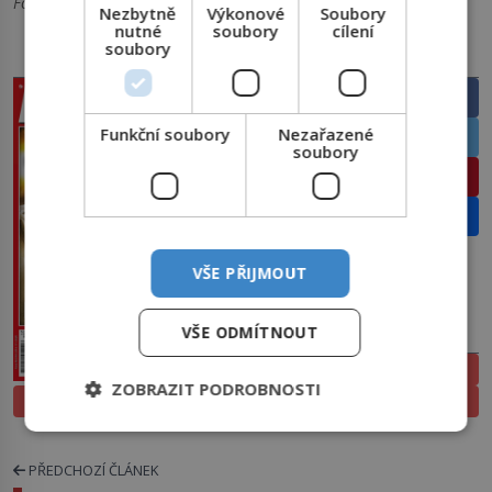
Foto: Úvodní foto: Insight Com. s.r.o.
Nezbytně
Výkonové
Soubory
nutné
soubory
cílení
soubory
PRÁVĚ V PRODEJI
SDÍLEJTE ČLÁNEK
Facebook
Funkční soubory
Nezařazené
Twitter
soubory
Pinterest
Email
VŠE PŘIJMOUT
VŠE ODMÍTNOUT
PŘEDPLATNÉ
ELEKTRONICKÉ
ZOBRAZIT PODROBNOSTI
PROLISTOVAT
TIŠTĚNÉ
PŘEDCHOZÍ ČLÁNEK