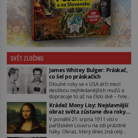
SVĚT ZLOČINU
James Whitey Bulger: Práskač,
co šel po práskačích
Dlouhé roky se v USA drží mezi
desítkou nejhledanějších mužů a
dopracuje to až na číslo dvě – hned
po Usámovi bin Ládinovi (1957–
Krádež Mony Lisy: Nejslavnější
2011). To je James „Whitey“ Bulger
obraz světa zůstane dva roky
(1929–2018) viněný ze spoluúčasti
nezvěstný
V pondělí 21. srpna 1911 visí v
na 19 vraždách, vydírání a lichvy. A
pařížském Louvru na zdi prázdné
samozřejmě, krom toho je ještě
háky. Obraz, který dnes zná celý
drogový dealer, který neváhá
svět, je pryč. Zpočátku si nikdo