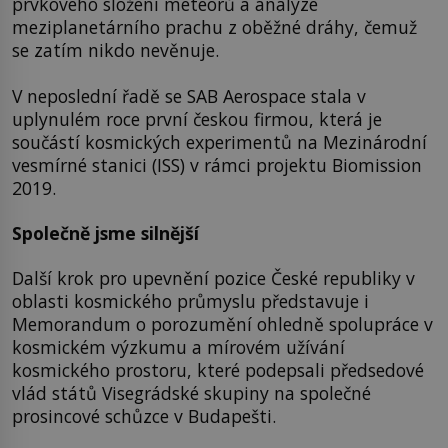
prvkového složení meteorů a analýze
meziplanetárního prachu z oběžné dráhy, čemuž
se zatím nikdo nevěnuje.
V neposlední řadě se SAB Aerospace stala v
uplynulém roce první českou firmou, která je
součástí kosmických experimentů na Mezinárodní
vesmírné stanici (ISS) v rámci projektu Biomission
2019.
Společně jsme silnější
Další krok pro upevnění pozice České republiky v
oblasti kosmického průmyslu představuje i
Memorandum o porozumění ohledně spolupráce v
kosmickém výzkumu a mírovém užívání
kosmického prostoru, které podepsali předsedové
vlád států Visegrádské skupiny na společné
prosincové schůzce v Budapešti.