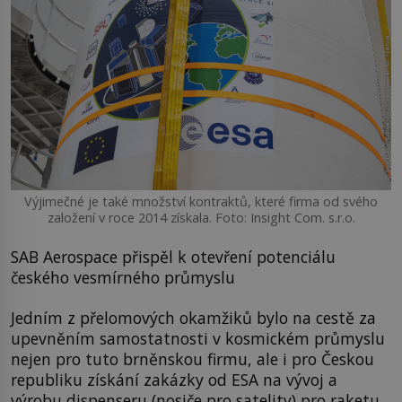
Výjimečné je také množství kontraktů, které firma od svého
založení v roce 2014 získala. Foto: Insight Com. s.r.o.
SAB Aerospace přispěl k otevření potenciálu
českého vesmírného průmyslu
Jedním z přelomových okamžiků bylo na cestě za
upevněním samostatnosti v kosmickém průmyslu
nejen pro tuto brněnskou firmu, ale i pro Českou
republiku získání zakázky od ESA na vývoj a
výrobu dispenseru (nosiče pro satelity) pro raketu