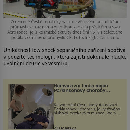
O renomé České republiky na poli světového kosmického
průmyslu se tak nemalou měrou zapsala právě firma SAB
Aerospace, jejíž kosmické aktivity dnes činí 15 % z celkového
podílu vesmírného průmyslu ČR. Foto: Insight Com. s.r.o.
Unikátnost low shock separačního zařízení spočívá
v použité technologii, která zajistí dokonale hladké
uvolnění družic ve vesmíru.
Neinvazivní léčba nejen
Parkinsonovy choroby
pomocí ultrazvukové
„helmy“
Ke zmírnění třesu, který doprovází
Parkinsonovu chorobu, je využívána
hluboká mozková stimulace, která
však vyžaduje vysoce invazivní
zákrok. Ultrazvuk zase není vhodný
k dostatečně přesnému zacílení ...
21stoleti.cz