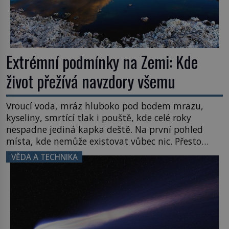
Extrémní podmínky na Zemi: Kde
život přežívá navzdory všemu
Vroucí voda, mráz hluboko pod bodem mrazu,
kyseliny, smrtící tlak i pouště, kde celé roky
nespadne jediná kapka deště. Na první pohled
místa, kde nemůže existovat vůbec nic. Přesto
právě tady vědci objevují organismy, které
VĚDA A TECHNIKA
posouvají hranice života. Každý nový nález mění
naše představy o tom, co všechno dokáže příroda a
napovídá, kde bychom jednou […]