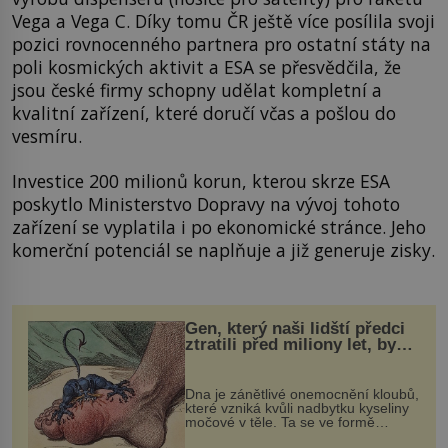
Vega a Vega C. Díky tomu ČR ještě více posílila svoji
pozici rovnocenného partnera pro ostatní státy na
poli kosmických aktivit a ESA se přesvědčila, že
jsou české firmy schopny udělat kompletní a
kvalitní zařízení, které doručí včas a pošlou do
vesmíru.
Investice 200 milionů korun, kterou skrze ESA
poskytlo Ministerstvo Dopravy na vývoj tohoto
zařízení se vyplatila i po ekonomické stránce. Jeho
komerční potenciál se naplňuje a již generuje zisky.
Gen, který naši lidští předci
ztratili před miliony let, by
mohl pomoci s léčbou
„nemoci králů“
Dna je zánětlivé onemocnění kloubů,
které vzniká kvůli nadbytku kyseliny
močové v těle. Ta se ve formě
krystalků ukládá v blízkosti kloubů,