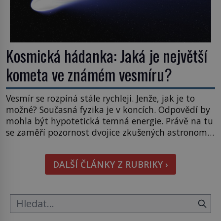
Kosmická hádanka: Jaká je největší
kometa ve známém vesmíru?
Vesmír se rozpíná stále rychleji. Jenže, jak je to
možné? Současná fyzika je v koncích. Odpovědí by
mohla být hypotetická temná energie. Právě na tu
se zaměří pozornost dvojice zkušených astronomů.
Namísto ní ale objeví něco mnohem
hmatatelnějšího. Naprosto rekordní kometu!
DALŠÍ ČLÁNKY Z RUBRIKY ›
Astronomové Pedro Bernardinelli a Gary Bernstein
mravenčí prací zkoumají archivní snímky v rámci
Průzkumu temné energie […]