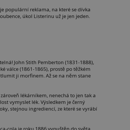
je populární reklama, na které se dívka
ubence, úkol Listerinu už je jen jeden.
itelná! John Stith Pemberton (1831-1888),
ké válce (1861-1865), prostě po těžkém
 tlumit ji morfinem. Až se na něm stane
 zároveň lékárníkem, nenechá to jen tak a
lost vymyslet lék. Výsledkem je černý
oky, stejnou ingrediencí, ze které se vyrábí
ca-cola je roku 1886 vypuštěn do světa