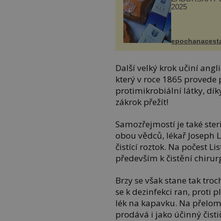
2025
epochanacest
Další velký krok učiní angl
který v roce 1865 provede p
protimikrobiální látky, dík
zákrok přežít!
Samozřejmostí je také steri
obou vědců, lékař Joseph L
čistící roztok. Na počest Li
především k čistění chirur
Brzy se však stane tak tro
se k dezinfekci ran, proti 
lék na kapavku. Na přelomu
prodává i jako účinný čist