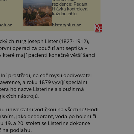
rezidence: Pedant
Hlávka kontroloval
každou cihlu
ach.cz
historyplus.cz
ický chirurg Joseph Lister (1827-1912),
rvní operaci za použití antiseptika –
y které mají pacienti konečně větší šanci
lní prostředí, na což myslí obdivovatel
awrence, a roku 1879 vyvíjí speciální
stera ho nazve Listerine a sloužit má
gických nástrojů.
chu univerzální vodičkou na všechno! Hodí
plísním, jako deodorant, voda po holení či
 19. a 20. století se Listerine dokonce
ič na podlahu.