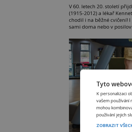
V 60. letech 20. století př
(1915-2012) a lékař Kenne
chodil i na běžné cvičení! 
sami doma nebo v posilovn
Tyto webové
K personalizaci o
vašem používání na
mohou kombinovat 
používání jejich s
ZOBRAZIT VŠE