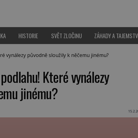
IKA
HISTORIE
SVĚT ZLOČINU
ZÁHADY A TAJEMSTV
eré vynálezy původně sloužily k něčemu jinému?
 podlahu! Které vynálezy
čemu jinému?
15.2.2