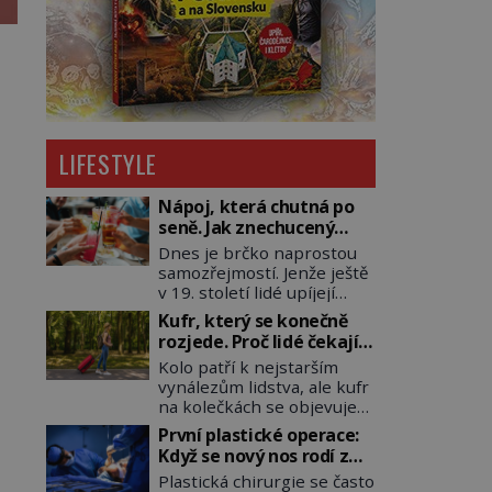
LIFESTYLE
Nápoj, která chutná po
seně. Jak znechucený
Američan vymyslel brčko
Dnes je brčko naprostou
samozřejmostí. Jenže ještě
v 19. století lidé upíjejí
limonády i koktejly dutými
Kufr, který se konečně
stébly žita nebo žitné
rozjede. Proč lidé čekají
slámy. Fungují sice dobře,
na kolečka téměř pět
Kolo patří k nejstarším
mají ale jednu
tisíc let?
vynálezům lidstva, ale kufr
nepříjemnou vlastnost po
na kolečkách se objevuje
chvíli se rozmáčejí a nápoji
až ve 20. století. Po tisíce
dodávají travnatou příchuť.
První plastické operace:
let lidé vláčejí těžká
Právě tahle drobná
Když se nový nos rodí z
zavazadla v rukou, na
nepříjemnost přivede
kůže na tváři
Plastická chirurgie se často
zádech nebo je nakládají
amerického výrobce