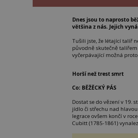
Dnes jsou to naprosto bě
většina z nás. Jejich vyná
Tušili jste, že létající tal
původně skutečně talířem 
vyčerpávající možná proto,
Horší než trest smrt
Co: BĚŽĚCKÝ PÁS
Dostat se do vězení v 19. s
jídlo či střechu nad hlavo
legrace ovšem končí v roce
Cubitt (1785-1861) vynale