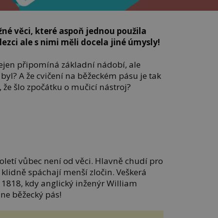
žné věci, které aspoň jednou použila
lezci ale s nimi měli docela jiné úmysly!
íř nejen připomíná základní nádobí, ale
byl? A že cvičení na běžeckém pásu je tak
 že šlo zpočátku o mučicí nástroj?
toletí vůbec není od věci. Hlavně chudí pro
u klidně spáchají menší zločin. Veškerá
 1818, kdy anglický inženýr William
zne běžecký pás!