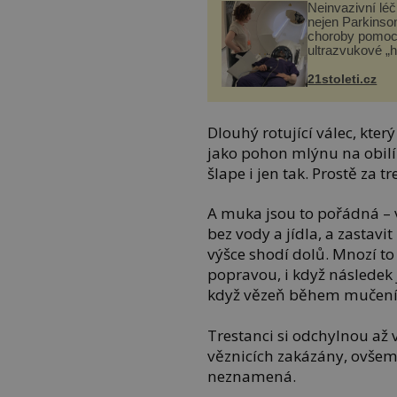
Neinvazivní lé
nejen Parkinso
choroby pomoc
ultrazvukové „
21stoleti.cz
Dlouhý rotující válec, kte
jako pohon mlýnu na obilí
šlape i jen tak. Prostě za tre
A muka jsou to pořádná –
bez vody a jídla, a zastavi
výšce shodí dolů. Mnozí to
popravou, i když následek 
když vězeň během mučení 
Trestanci si odchylnou až 
věznicích zakázány, ovšem
neznamená.