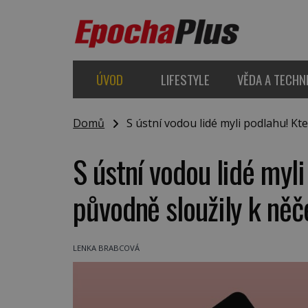
ÚVOD
LIFESTYLE
VĚDA A TECHN
Domů
S ústní vodou lidé myli podlahu! Kt
S ústní vodou lidé myli
původně sloužily k ně
LENKA BRABCOVÁ