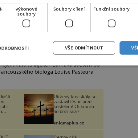
é
Výkonové
Soubory cílení
Funkční soubory
soubory
„šlapací mlýn“), nejprve skutečně sloužil i na obilí.
: profivideos / Pixabay.
ODROBNOSTI
VŠE ODMÍTNOUT
VŠ
NE
zdrojem mnoha infekcí!“
zamává světem po
 francouzského biologa Louise Pasteura
lidští
Utržený kus skály se
řed
zastavil těsně před
mohl
kostelem! Ochránila
u
ho boží síla?
enigmaplus.cz
OUŤ
Černovická