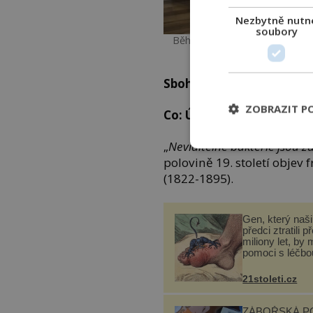
Nezbytně nutn
soubory
Běhací pás, anglicky treadmill (
Foto
Sbohem bakterie!
ZOBRAZIT P
Co: ÚSTNÍ VODA LISTERI
„
Neviditelné bakterie jsou 
polovině 19. století objev
(1822-1895).
Gen, který naši 
předci ztratili p
miliony let, by 
pomoci s léčbo
„nemoci králů“
21stoleti.cz
ZÁBOŘSKÁ P