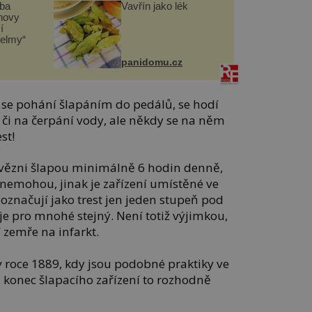
čba
Vavřín jako lék
novy
í
helmy“
panidomu.cz
rý se pohání šlapáním do pedálů, se hodí
 či na čerpání vody, ale někdy se na něm
st!
 vězni šlapou minimálně 6 hodin denně,
t nemohou, jinak je zařízení umístěné ve
 označují jako trest jen jeden stupeň pod
je pro mnohé stejný. Není totiž výjimkou,
zemře na infarkt.
v roce 1889, kdy jsou podobné praktiky ve
 konec šlapacího zařízení to rozhodně