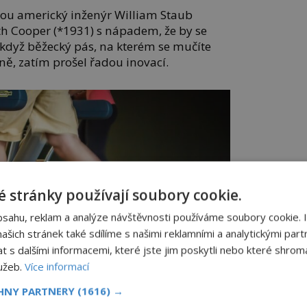
ijdou americký inženýr William Staub
th Cooper (*1931) s nápadem, že by se
I když běžecký pás, na kterém se mučíte
ě, zatím prošel řadou inovací.
 stránky používají soubory cookie.
bsahu, reklam a analýze návštěvnosti používáme soubory cookie. 
šich stránek také sdílíme s našimi reklamními a analytickými partn
s dalšími informacemi, které jste jim poskytli nebo které shromá
lužeb.
Více informací
CHNY PARTNERY
(1616) →