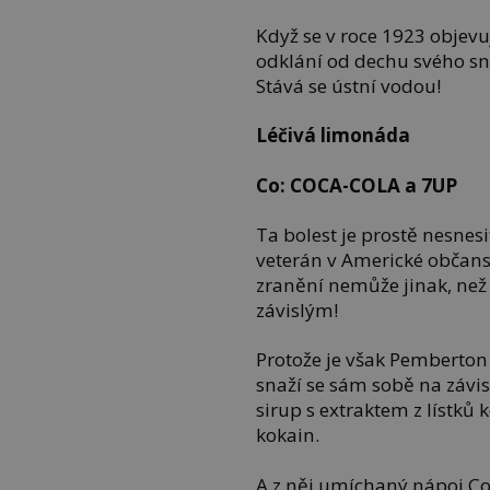
Když se v roce 1923 objevu
odklání od dechu svého sno
Stává se ústní vodou!
Léčivá limonáda
Co: COCA-COLA a 7UP
Ta bolest je prostě nesnes
veterán v Americké občans
zranění nemůže jinak, než
závislým!
Protože je však Pemberton
snaží se sám sobě na závis
sirup s extraktem z lístků k
kokain.
A z něj umíchaný nápoj Co